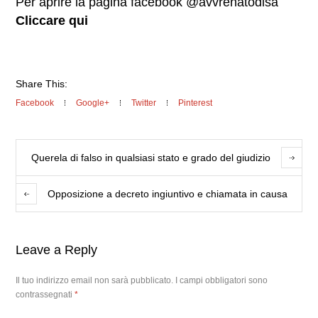
Per aprire la pagina facebook @avvrenatodisa
Cliccare qui
Share This:
Facebook
Google+
Twitter
Pinterest
Querela di falso in qualsiasi stato e grado del giudizio
Opposizione a decreto ingiuntivo e chiamata in causa
Leave a Reply
Il tuo indirizzo email non sarà pubblicato.
I campi obbligatori sono
contrassegnati
*