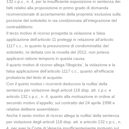
132 c.p.c., n. 4, per la insufficiente esposizione in sentenza dei
fatti relativi alla proposizione in primo grado di domanda
riconvenzionale di accertamento della proprieta’ esclusiva sulla
porzione del sottotetto in via condizionata all’integrazione del
contraddittorio.
Il terzo motivo di ricorso prospetta la violazione e falsa
applicazione dell’articolo 11 preleggi in relazione all’articolo
1117 c.c., in quanto la presunzione di condominialita’ del
sottotetto, ivi dettata con la novella del 2012, non poteva
applicarsi ratione temporis in questa causa.
Il quarto motivo di ricorso allega l’illogicita’, la violazione e la
falsa applicazione dell’articolo 1117 c.c., quanto all’efficacia
probatoria del titolo di acquisto.
Con il quinto motivo i ricorrenti deducono la nullita’ della
sentenza per violazione degli articoli 118 disp. att. c.p.c. e
articolo 132 c.p.c., n. 4, quanto alla motivazione in ordine al
secondo motivo d’appello, sul contratto del 24 aprile 1998 e
relative delibere assembleari.
Anche il sesto motivo di ricorso allega la nullita’ della sentenza
per violazione degli articoli 118 disp. att. e articolo 132 c.p.c., n.
4, per aver la Corte di Venezia insufficientemente motivato sul