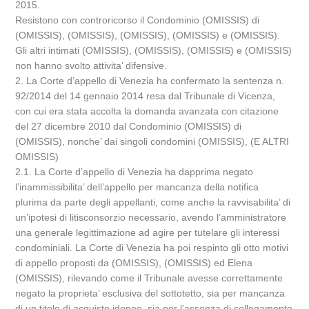
2015.
Resistono con controricorso il Condominio (OMISSIS) di
(OMISSIS), (OMISSIS), (OMISSIS), (OMISSIS) e (OMISSIS).
Gli altri intimati (OMISSIS), (OMISSIS), (OMISSIS) e (OMISSIS)
non hanno svolto attivita’ difensive.
2. La Corte d’appello di Venezia ha confermato la sentenza n.
92/2014 del 14 gennaio 2014 resa dal Tribunale di Vicenza,
con cui era stata accolta la domanda avanzata con citazione
del 27 dicembre 2010 dal Condominio (OMISSIS) di
(OMISSIS), nonche’ dai singoli condomini (OMISSIS), (E ALTRI
OMISSIS)
2.1. La Corte d’appello di Venezia ha dapprima negato
l’inammissibilita’ dell’appello per mancanza della notifica
plurima da parte degli appellanti, come anche la ravvisabilita’ di
un’ipotesi di litisconsorzio necessario, avendo l’amministratore
una generale legittimazione ad agire per tutelare gli interessi
condominiali. La Corte di Venezia ha poi respinto gli otto motivi
di appello proposti da (OMISSIS), (OMISSIS) ed Elena
(OMISSIS), rilevando come il Tribunale avesse correttamente
negato la proprieta’ esclusiva del sottotetto, sia per mancanza
di un titolo di acquisto idoneo, sia per l’assenza di collegamento