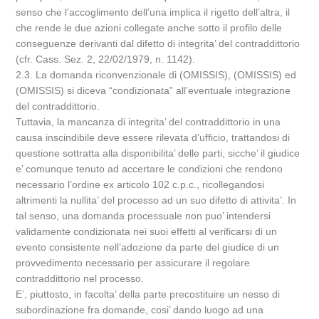
senso che l’accoglimento dell’una implica il rigetto dell’altra, il
che rende le due azioni collegate anche sotto il profilo delle
conseguenze derivanti dal difetto di integrita’ del contraddittorio
(cfr. Cass. Sez. 2, 22/02/1979, n. 1142).
2.3. La domanda riconvenzionale di (OMISSIS), (OMISSIS) ed
(OMISSIS) si diceva “condizionata” all’eventuale integrazione
del contraddittorio.
Tuttavia, la mancanza di integrita’ del contraddittorio in una
causa inscindibile deve essere rilevata d’ufficio, trattandosi di
questione sottratta alla disponibilita’ delle parti, sicche’ il giudice
e’ comunque tenuto ad accertare le condizioni che rendono
necessario l’ordine ex articolo 102 c.p.c., ricollegandosi
altrimenti la nullita’ del processo ad un suo difetto di attivita’. In
tal senso, una domanda processuale non puo’ intendersi
validamente condizionata nei suoi effetti al verificarsi di un
evento consistente nell’adozione da parte del giudice di un
provvedimento necessario per assicurare il regolare
contraddittorio nel processo.
E’, piuttosto, in facolta’ della parte precostituire un nesso di
subordinazione fra domande, cosi’ dando luogo ad una