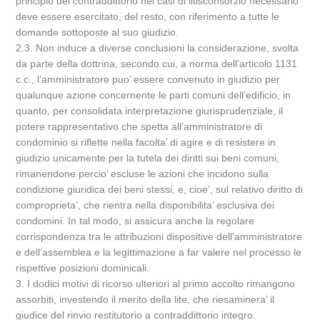
principio del contraddittorio nei casi di litisconsorzio necessario
deve essere esercitato, del resto, con riferimento a tutte le
domande sottoposte al suo giudizio.
2.3. Non induce a diverse conclusioni la considerazione, svolta
da parte della dottrina, secondo cui, a norma dell’articolo 1131
c.c., l’amministratore puo’ essere convenuto in giudizio per
qualunque azione concernente le parti comuni dell’edificio, in
quanto, per consolidata interpretazione giurisprudenziale, il
potere rappresentativo che spetta all’amministratore di
condominio si riflette nella facolta’ di agire e di resistere in
giudizio unicamente per la tutela dei diritti sui beni comuni,
rimanendone percio’ escluse le azioni che incidono sulla
condizione giuridica dei beni stessi, e, cioe’, sul relativo diritto di
comproprieta’, che rientra nella disponibilita’ esclusiva dei
condomini. In tal modo, si assicura anche la regolare
corrispondenza tra le attribuzioni dispositive dell’amministratore
e dell’assemblea e la legittimazione a far valere nel processo le
rispettive posizioni dominicali.
3. I dodici motivi di ricorso ulteriori al primo accolto rimangono
assorbiti, investendo il merito della lite, che riesaminera’ il
giudice del rinvio restitutorio a contraddittorio integro.