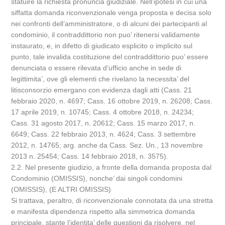
statuire la richiesta pronuncia giudiziale. Nell’ipotesi in cui una
siffatta domanda riconvenzionale venga proposta e decisa solo
nei confronti dell’amministratore, o di alcuni dei partecipanti al
condominio, il contraddittorio non puo’ ritenersi validamente
instaurato, e, in difetto di giudicato esplicito o implicito sul
punto, tale invalida costituzione del contraddittorio puo’ essere
denunciata o essere rilevata d’ufficio anche in sede di
legittimita’, ove gli elementi che rivelano la necessita’ del
litisconsorzio emergano con evidenza dagli atti (Cass. 21
febbraio 2020, n. 4697; Cass. 16 ottobre 2019, n. 26208; Cass.
17 aprile 2019, n. 10745; Cass. 4 ottobre 2018, n. 24234;
Cass. 31 agosto 2017, n. 20612; Cass. 15 marzo 2017, n.
6649; Cass. 22 febbraio 2013, n. 4624; Cass. 3 settembre
2012, n. 14765; arg. anche da Cass. Sez. Un., 13 novembre
2013 n. 25454; Cass. 14 febbraio 2018, n. 3575).
2.2. Nel presente giudizio, a fronte della domanda proposta dal
Condominio (OMISSIS), nonche’ dai singoli condomini
(OMISSIS), (E ALTRI OMISSIS)
Si trattava, peraltro, di riconvenzionale connotata da una stretta
e manifesta dipendenza rispetto alla simmetrica domanda
principale, stante l’identita’ delle questioni da risolvere, nel