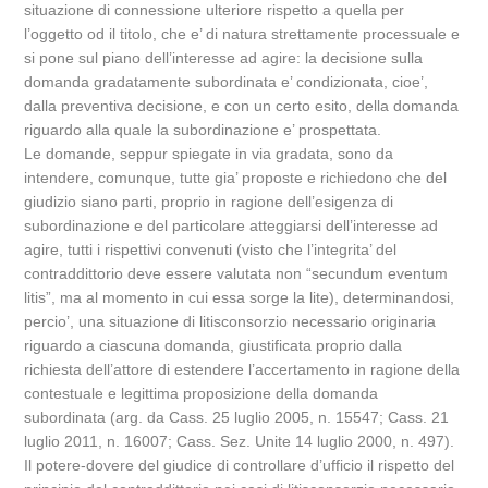
situazione di connessione ulteriore rispetto a quella per
l’oggetto od il titolo, che e’ di natura strettamente processuale e
si pone sul piano dell’interesse ad agire: la decisione sulla
domanda gradatamente subordinata e’ condizionata, cioe’,
dalla preventiva decisione, e con un certo esito, della domanda
riguardo alla quale la subordinazione e’ prospettata.
Le domande, seppur spiegate in via gradata, sono da
intendere, comunque, tutte gia’ proposte e richiedono che del
giudizio siano parti, proprio in ragione dell’esigenza di
subordinazione e del particolare atteggiarsi dell’interesse ad
agire, tutti i rispettivi convenuti (visto che l’integrita’ del
contraddittorio deve essere valutata non “secundum eventum
litis”, ma al momento in cui essa sorge la lite), determinandosi,
percio’, una situazione di litisconsorzio necessario originaria
riguardo a ciascuna domanda, giustificata proprio dalla
richiesta dell’attore di estendere l’accertamento in ragione della
contestuale e legittima proposizione della domanda
subordinata (arg. da Cass. 25 luglio 2005, n. 15547; Cass. 21
luglio 2011, n. 16007; Cass. Sez. Unite 14 luglio 2000, n. 497).
Il potere-dovere del giudice di controllare d’ufficio il rispetto del