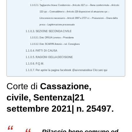
Tag/parola chiave: Condominio – Articolo 1117 cc – Bene condominiale – Articolo
132 cpc – Contraddittorio – Articolo 118 disposizioni di attuazione cpc –
Litisconsorzio necessario – Articoli 2697 e 2727 cc – Presunzioni – Onere della
prova – Legittimazione processuale
SEZIONE SECONDA CIVILE
Dott. ORILIA Lorenzo – Presidente
Dott. SCARPA Antonio – rel. Consigliere
FATTI DI CAUSA
RAGIONI DELLA DECISIONE
P.Q.M.
Per aprire la pagina facebook @avvrenatodisa Cliccare qui
Corte di
Cassazione,
civile
, Sentenza|21
settembre 2021| n. 25497.
Rilascio bene comune ed