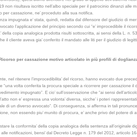
9 non risultava iscritto nell’albo speciale per il patrocinio dinanzi all
o per cassazione, ne’ proceduto alla sua notifica.
za impugnata e’ stata, quindi, redatta dal difensore del giudizio di mer
ha invocato l’applicazione del principio secondo cui “e’ improcedibile il r
’ della copia analogica prodotta risulti sottoscritta, ai sensi della L. n.
 il cliente aveva gia’ conferito il mandato alle liti per il giudizio di legi
Ricorso per cassazione motivo articolato in più profili di doglianz
rrente, nel ritenere l’improcedibilita’ del ricorso, hanno evocato due pre
“una volta conferita la procura speciale a ricorrere per cassazione il d
vedimento impugnato”. E cio’ sull’osservazione che “ai sensi dell’articolo
atto non e’ espressa una volonta’ diversa, sicche’ i poteri rappresentat
gale di un diverso avvocato”. Di conseguenza, si afferma in tali pronunce
ione, non essendo piu’ munito di procura, e’ anche privo del potere di at
stare la conformita’ della copia analogica della sentenza all’originale di
ne alle notificazioni, bensi’ dal Decreto Legge n. 179 del 2012, articolo