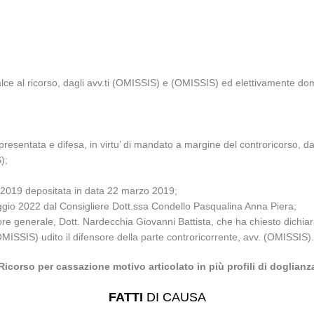
lce al ricorso, dagli avv.ti (OMISSIS) e (OMISSIS) ed elettivamente dom
resentata e difesa, in virtu’ di mandato a margine del controricorso, d
);
3/2019 depositata in data 22 marzo 2019;
aggio 2022 dal Consigliere Dott.ssa Condello Pasqualina Anna Piera;
ore generale, Dott. Nardecchia Giovanni Battista, che ha chiesto dichiarar
(OMISSIS) udito il difensore della parte controricorrente, avv. (OMISSIS)
Ricorso per cassazione motivo articolato in più profili di doglianz
FATTI
DI CAUSA