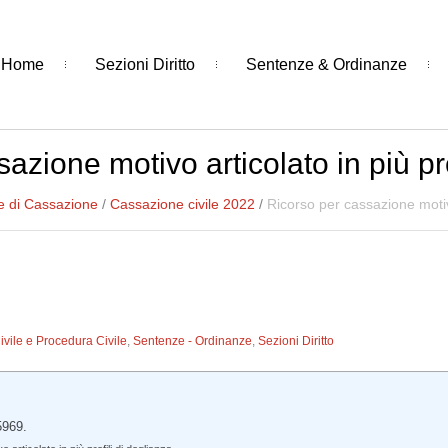
Home
Sezioni Diritto
Sentenze & Ordinanze
azione motivo articolato in più pro
e di Cassazione
/
Cassazione civile 2022
/
Ricorso per cassazione motivo
Civile e Procedura Civile
,
Sentenze - Ordinanze
,
Sezioni Diritto
5969.