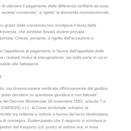
 di ottenere il pagamento delle differenze tariffarie ad essa
la societa’ convenuta”, e rigetto’ la domanda riconvenzionale,
imo grado dalla convenuta non involgeva il tema della
 controversia, che avrebbe dovuto essere provata
portata. Chiese, pertanto, il rigetto dell’eccezione e
do l’appellante al pagamento in favore dell’appellata delle
i restanti motivi di impugnazione, sia nella parte in cui si
abile alla fattispecie.
a
retto, ma doveva essere verificata officiosamente dal giudice,
r poter decidere su questione giuridica e non fattuale”.
iplina del Decreto Ministeriale 18 novembre 1982, articolo 7 e
MISSIS) s.r.l., la Corte territoriale richiamo’ la
tratto tra mittente e vettore a favore del terzo destinatario,
sta di consegna. Evidenziando che il rapporto si scindeva in
ttivo del trasporto (cd. porto) al vettore era, in linea