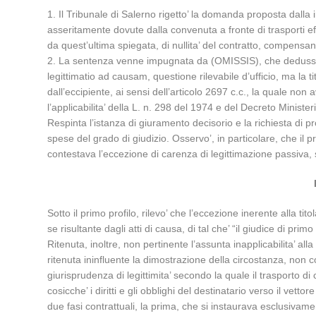
1. Il Tribunale di Salerno rigetto’ la domanda proposta dalla 
asseritamente dovute dalla convenuta a fronte di trasporti ef
da quest’ultima spiegata, di nullita’ del contratto, compensando
2. La sentenza venne impugnata da (OMISSIS), che dedusse, tr
legittimatio ad causam, questione rilevabile d’ufficio, ma la t
dall’eccipiente, ai sensi dell’articolo 2697 c.c., la quale non
l’applicabilita’ della L. n. 298 del 1974 e del Decreto Minist
Respinta l’istanza di giuramento decisorio e la richiesta di p
spese del grado di giudizio. Osservo’, in particolare, che il 
contestava l’eccezione di carenza di legittimazione passiva, si
Sotto il primo profilo, rilevo’ che l’eccezione inerente alla t
se risultante dagli atti di causa, di tal che’ “il giudice di 
Ritenuta, inoltre, non pertinente l’assunta inapplicabilita’ all
ritenuta ininfluente la dimostrazione della circostanza, non c
giurisprudenza di legittimita’ secondo la quale il trasporto di
cosicche’ i diritti e gli obblighi del destinatario verso il v
due fasi contrattuali, la prima, che si instaurava esclusivamen