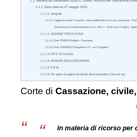
Sentenza|2 settembre 2022| n. 25969. Ricorso per cassazione motivo a
Data udienza 27 maggio 2022
Integrale
Tag/parola chiave: Trasporto – Improcedibilità del ricorso per cassazione – Presupp
Dichiarazione di volerne profittare ex art. 1411 cc – Diritti verso il vettore – Spe
SEZIONE TERZA CIVILE
Dott. FRASCA Raffaele – Presidente
Dott. CONDELLO Pasqualina A. P. – rel. Consigliere
FATTI DI CAUSA
RAGIONI DELLA DECISIONE
P.Q.M.
Per aprire la pagina facebook @avvrenatodisa Cliccare qui
Corte di
Cassazione
,
civile
In materia di ricorso per 