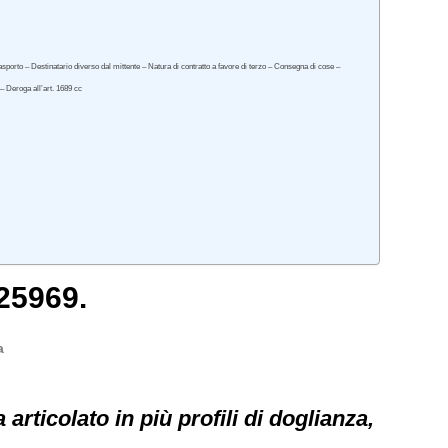
rasporto – Destinatario diverso dal mittente – Natura di contratto a favore di terzo – Consegna di cose –
 – Deroga all’art. 1689 cc
 25969.
a
articolato in più profili di doglianza,