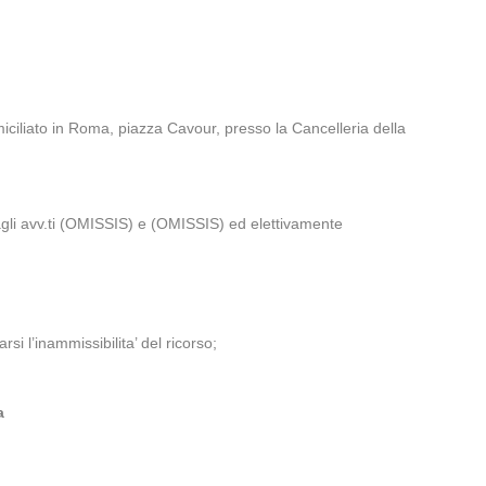
iciliato in Roma, piazza Cavour, presso la Cancelleria della
agli avv.ti (OMISSIS) e (OMISSIS) ed elettivamente
si l’inammissibilita’ del ricorso;
.
a