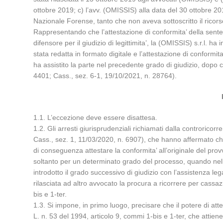
ottobre 2019; c) l’avv. (OMISSIS) alla data del 30 ottobre 201
Nazionale Forense, tanto che non aveva sottoscritto il ricors
Rappresentando che l’attestazione di conformita’ della senten
difensore per il giudizio di legittimita’, la (OMISSIS) s.r.l. 
stata redatta in formato digitale e l’attestazione di conformita
ha assistito la parte nel precedente grado di giudizio, dopo che
4401; Cass., sez. 6-1, 19/10/2021, n. 28764).
1.1. L’eccezione deve essere disattesa.
1.2. Gli arresti giurisprudenziali richiamati dalla controrico
Cass., sez. 1, 11/03/2020, n. 6907), che hanno affermato che 
di conseguenza attestare la conformita’ all’originale del prov
soltanto per un determinato grado del processo, quando nell’
introdotto il grado successivo di giudizio con l’assistenza le
rilasciata ad altro avvocato la procura a ricorrere per cassaz
bis e 1-ter.
1.3. Si impone, in primo luogo, precisare che il potere di atte
L. n. 53 del 1994, articolo 9, commi 1-bis e 1-ter, che attie