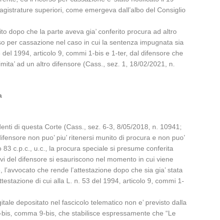
e magistrature superiori, come emergeva dall’albo del Consiglio
ito dopo che la parte aveva gia’ conferito procura ad altro
icorso per cassazione nel caso in cui la sentenza impugnata sia
 53 del 1994, articolo 9, commi 1-bis e 1-ter, dal difensore che
ttimita’ ad un altro difensore (Cass., sez. 1, 18/02/2021, n.
a
cedenti di questa Corte (Cass., sez. 6-3, 8/05/2018, n. 10941;
ifensore non puo’ piu’ ritenersi munito di procura e non puo’
 83 c.p.c., u.c., la procura speciale si presume conferita
ivi del difensore si esauriscono nel momento in cui viene
, l’avvocato che rende l’attestazione dopo che sia gia’ stata
testazione di cui alla L. n. 53 del 1994, articolo 9, commi 1-
gitale depositato nel fascicolo telematico non e’ previsto dalla
 16-bis, comma 9-bis, che stabilisce espressamente che “Le