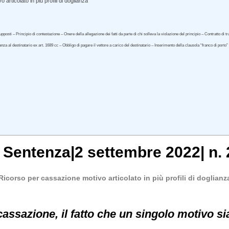
rticolato in più profili di doglianza
osti – Principio di contestazione – Onere della allegazione dei fatti da parte di chi solleva la violazione del principio – Contratto di t
ttanza al destinatario ex art. 1689 cc – Obbligo di pagare il vettore a carico del destinatario – Inserimento della clausola “franco di porto”
, Sentenza|2 settembre 2022| n.
Ricorso per cassazione motivo articolato in più profili di doglianz
cassazione, il fatto che un singolo motivo sia 