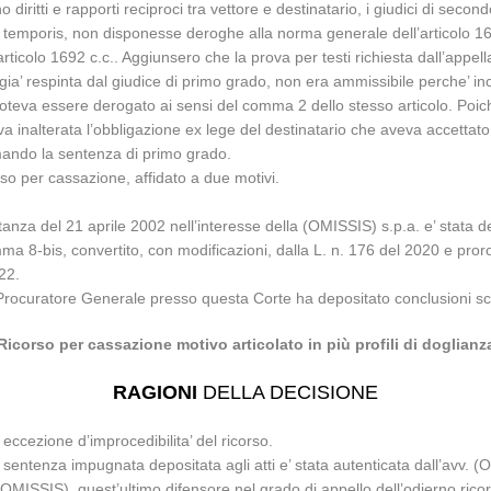
 diritti e rapporti reciproci tra vettore e destinatario, i giudici di seco
one temporis, non disponesse deroghe alla norma generale dell’articolo 16
ticolo 1692 c.c.. Aggiunsero che la prova per testi richiesta dall’appellan
 gia’ respinta dal giudice di primo grado, non era ammissibile perche’ inc
 poteva essere derogato ai sensi del comma 2 dello stesso articolo. Poic
 inalterata l’obbligazione ex lege del destinatario che aveva accettato l
ermando la sentenza di primo grado.
so per cassazione, affidato a due motivi.
stanza del 21 aprile 2002 nell’interesse della (OMISSIS) s.p.a. e’ stata d
ma 8-bis, convertito, con modificazioni, dalla L. n. 176 del 2020 e pro
22.
 Procuratore Generale presso questa Corte ha depositato conclusioni scr
Ricorso per cassazione motivo articolato in più profili di doglianz
RAGIONI
DELLA DECISIONE
 eccezione d’improcedibilita’ del ricorso.
 sentenza impugnata depositata agli atti e’ stata autenticata dall’avv. (
OMISSIS), quest’ultimo difensore nel grado di appello dell’odierno ricorre