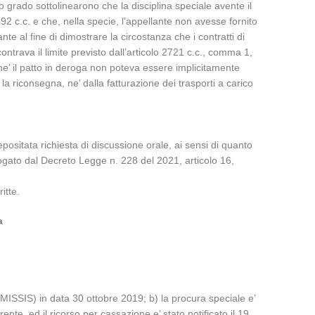
ndo grado sottolinearono che la disciplina speciale avente il
92 c.c. e che, nella specie, l’appellante non avesse fornito
te al fine di dimostrare la circostanza che i contratti di
ontrava il limite previsto dall’articolo 2721 c.c., comma 1,
he’ il patto in deroga non poteva essere implicitamente
a riconsegna, ne’ dalla fatturazione dei trasporti a carico
epositata richiesta di discussione orale, ai sensi di quanto
rogato dal Decreto Legge n. 228 del 2021, articolo 16,
itte.
a
OMISSIS) in data 30 ottobre 2019; b) la procura speciale e’
nte, ed il ricorso per cassazione e’ stato notificato il 19