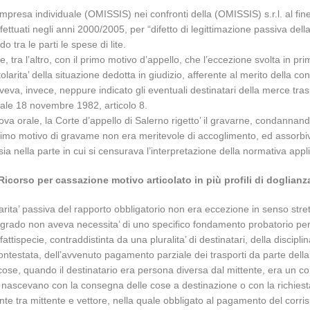
impresa individuale (OMISSIS) nei confronti della (OMISSIS) s.r.l. al fine
fettuati negli anni 2000/2005, per “difetto di legittimazione passiva del
 tra le parti le spese di lite.
a l’altro, con il primo motivo d’appello, che l’eccezione svolta in pr
itolarita’ della situazione dedotta in giudizio, afferente al merito della
 aveva, invece, neppure indicato gli eventuali destinatari della merce tras
eriale 18 novembre 1982, articolo 8.
rova orale, la Corte d’appello di Salerno rigetto’ il gravarne, condannan
primo motivo di gravame non era meritevole di accoglimento, ed assorbiva 
a nella parte in cui si censurava l’interpretazione della normativa applic
Ricorso per cassazione motivo articolato in più profili di doglianz
itolarita’ passiva del rapporto obbligatorio non era eccezione in senso st
primo grado non aveva necessita’ di uno specifico fondamento probatorio pe
a fattispecie, contraddistinta da una pluralita’ di destinatari, della disc
ontestata, dell’avvenuto pagamento parziale dei trasporti da parte della (O
 cose, quando il destinatario era persona diversa dal mittente, era un con
ettore nascevano con la consegna delle cose a destinazione o con la richie
te tra mittente e vettore, nella quale obbligato al pagamento del corrispe