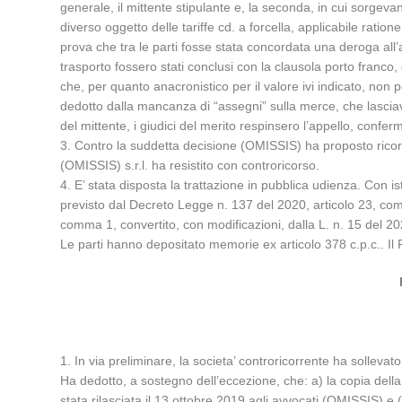
generale, il mittente stipulante e, la seconda, in cui sorgevano
diverso oggetto delle tariffe cd. a forcella, applicabile rati
prova che tra le parti fosse stata concordata una deroga all’ar
trasporto fossero stati conclusi con la clausola porto franco,
che, per quanto anacronistico per il valore ivi indicato, non
dedotto dalla mancanza di “assegni” sulla merce, che lasciava
del mittente, i giudici del merito respinsero l’appello, conf
3. Contro la suddetta decisione (OMISSIS) ha proposto ricor
(OMISSIS) s.r.l. ha resistito con controricorso.
4. E’ stata disposta la trattazione in pubblica udienza. Con i
previsto dal Decreto Legge n. 137 del 2020, articolo 23, com
comma 1, convertito, con modificazioni, dalla L. n. 15 del 20
Le parti hanno depositato memorie ex articolo 378 c.p.c.. Il
1. In via preliminare, la societa’ controricorrente ha sollevato
Ha dedotto, a sostegno dell’eccezione, che: a) la copia della
stata rilasciata il 13 ottobre 2019 agli avvocati (OMISSIS) e (