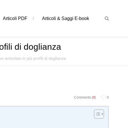
Articoli PDF
Articoli & Saggi E-book
fili di doglianza
 articolato in più profili di doglianza
Comments (
0
)
0