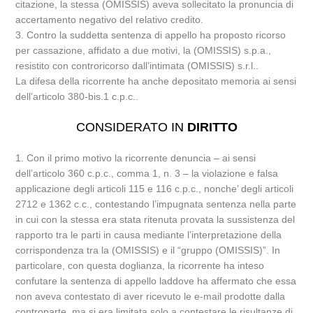
citazione, la stessa (OMISSIS) aveva sollecitato la pronuncia di
accertamento negativo del relativo credito.
3. Contro la suddetta sentenza di appello ha proposto ricorso
per cassazione, affidato a due motivi, la (OMISSIS) s.p.a.,
resistito con controricorso dall’intimata (OMISSIS) s.r.l..
La difesa della ricorrente ha anche depositato memoria ai sensi
dell’articolo 380-bis.1 c.p.c..
CONSIDERATO IN
DIRITTO
1. Con il primo motivo la ricorrente denuncia – ai sensi
dell’articolo 360 c.p.c., comma 1, n. 3 – la violazione e falsa
applicazione degli articoli 115 e 116 c.p.c., nonche’ degli articoli
2712 e 1362 c.c., contestando l’impugnata sentenza nella parte
in cui con la stessa era stata ritenuta provata la sussistenza del
rapporto tra le parti in causa mediante l’interpretazione della
corrispondenza tra la (OMISSIS) e il “gruppo (OMISSIS)”. In
particolare, con questa doglianza, la ricorrente ha inteso
confutare la sentenza di appello laddove ha affermato che essa
non aveva contestato di aver ricevuto le e-mail prodotte dalla
controparte, ma si era limitata solo a contestare le risultanze di