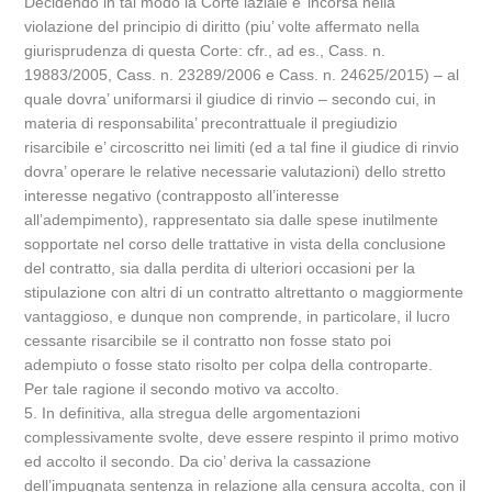
Decidendo in tal modo la Corte laziale e’ incorsa nella
violazione del principio di diritto (piu’ volte affermato nella
giurisprudenza di questa Corte: cfr., ad es., Cass. n.
19883/2005, Cass. n. 23289/2006 e Cass. n. 24625/2015) – al
quale dovra’ uniformarsi il giudice di rinvio – secondo cui, in
materia di responsabilita’ precontrattuale il pregiudizio
risarcibile e’ circoscritto nei limiti (ed a tal fine il giudice di rinvio
dovra’ operare le relative necessarie valutazioni) dello stretto
interesse negativo (contrapposto all’interesse
all’adempimento), rappresentato sia dalle spese inutilmente
sopportate nel corso delle trattative in vista della conclusione
del contratto, sia dalla perdita di ulteriori occasioni per la
stipulazione con altri di un contratto altrettanto o maggiormente
vantaggioso, e dunque non comprende, in particolare, il lucro
cessante risarcibile se il contratto non fosse stato poi
adempiuto o fosse stato risolto per colpa della controparte.
Per tale ragione il secondo motivo va accolto.
5. In definitiva, alla stregua delle argomentazioni
complessivamente svolte, deve essere respinto il primo motivo
ed accolto il secondo. Da cio’ deriva la cassazione
dell’impugnata sentenza in relazione alla censura accolta, con il