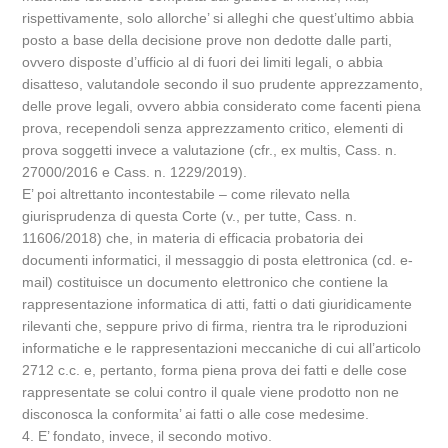
rispettivamente, solo allorche’ si alleghi che quest’ultimo abbia
posto a base della decisione prove non dedotte dalle parti,
ovvero disposte d’ufficio al di fuori dei limiti legali, o abbia
disatteso, valutandole secondo il suo prudente apprezzamento,
delle prove legali, ovvero abbia considerato come facenti piena
prova, recependoli senza apprezzamento critico, elementi di
prova soggetti invece a valutazione (cfr., ex multis, Cass. n.
27000/2016 e Cass. n. 1229/2019).
E’ poi altrettanto incontestabile – come rilevato nella
giurisprudenza di questa Corte (v., per tutte, Cass. n.
11606/2018) che, in materia di efficacia probatoria dei
documenti informatici, il messaggio di posta elettronica (cd. e-
mail) costituisce un documento elettronico che contiene la
rappresentazione informatica di atti, fatti o dati giuridicamente
rilevanti che, seppure privo di firma, rientra tra le riproduzioni
informatiche e le rappresentazioni meccaniche di cui all’articolo
2712 c.c. e, pertanto, forma piena prova dei fatti e delle cose
rappresentate se colui contro il quale viene prodotto non ne
disconosca la conformita’ ai fatti o alle cose medesime.
4. E’ fondato, invece, il secondo motivo.