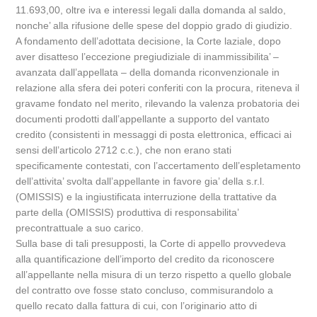
11.693,00, oltre iva e interessi legali dalla domanda al saldo,
nonche’ alla rifusione delle spese del doppio grado di giudizio.
A fondamento dell’adottata decisione, la Corte laziale, dopo
aver disatteso l’eccezione pregiudiziale di inammissibilita’ –
avanzata dall’appellata – della domanda riconvenzionale in
relazione alla sfera dei poteri conferiti con la procura, riteneva il
gravame fondato nel merito, rilevando la valenza probatoria dei
documenti prodotti dall’appellante a supporto del vantato
credito (consistenti in messaggi di posta elettronica, efficaci ai
sensi dell’articolo 2712 c.c.), che non erano stati
specificamente contestati, con l’accertamento dell’espletamento
dell’attivita’ svolta dall’appellante in favore gia’ della s.r.l.
(OMISSIS) e la ingiustificata interruzione della trattative da
parte della (OMISSIS) produttiva di responsabilita’
precontrattuale a suo carico.
Sulla base di tali presupposti, la Corte di appello provvedeva
alla quantificazione dell’importo del credito da riconoscere
all’appellante nella misura di un terzo rispetto a quello globale
del contratto ove fosse stato concluso, commisurandolo a
quello recato dalla fattura di cui, con l’originario atto di