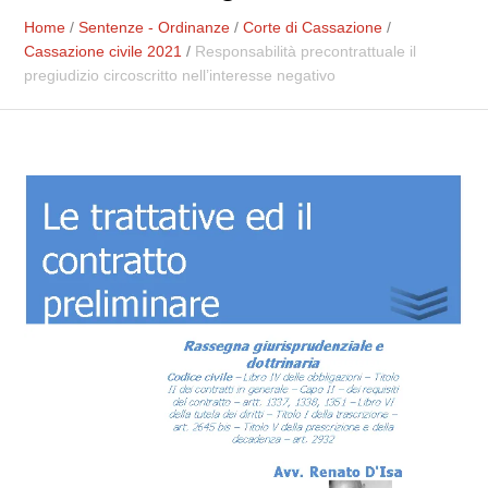
Home
/
Sentenze - Ordinanze
/
Corte di Cassazione
/
Cassazione civile 2021
/
Responsabilità precontrattuale il
pregiudizio circoscritto nell’interesse negativo