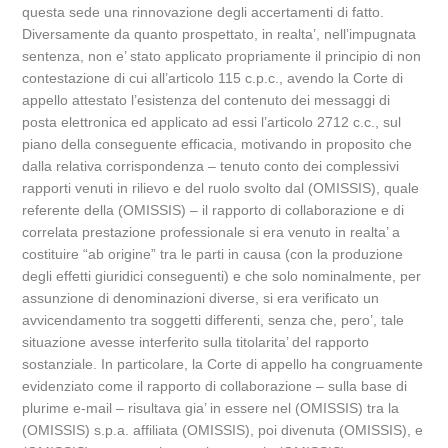
questa sede una rinnovazione degli accertamenti di fatto.
Diversamente da quanto prospettato, in realta’, nell’impugnata
sentenza, non e’ stato applicato propriamente il principio di non
contestazione di cui all’articolo 115 c.p.c., avendo la Corte di
appello attestato l’esistenza del contenuto dei messaggi di
posta elettronica ed applicato ad essi l’articolo 2712 c.c., sul
piano della conseguente efficacia, motivando in proposito che
dalla relativa corrispondenza – tenuto conto dei complessivi
rapporti venuti in rilievo e del ruolo svolto dal (OMISSIS), quale
referente della (OMISSIS) – il rapporto di collaborazione e di
correlata prestazione professionale si era venuto in realta’ a
costituire “ab origine” tra le parti in causa (con la produzione
degli effetti giuridici conseguenti) e che solo nominalmente, per
assunzione di denominazioni diverse, si era verificato un
avvicendamento tra soggetti differenti, senza che, pero’, tale
situazione avesse interferito sulla titolarita’ del rapporto
sostanziale. In particolare, la Corte di appello ha congruamente
evidenziato come il rapporto di collaborazione – sulla base di
plurime e-mail – risultava gia’ in essere nel (OMISSIS) tra la
(OMISSIS) s.p.a. affiliata (OMISSIS), poi divenuta (OMISSIS), e