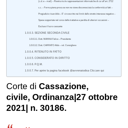
(c.d. e – mail) – Rientra tra le rappresentazioni informatiche di cui all’art. 2712
c.c. – Forma piena prova se non ne viene disconosciuta la conformità ai fatti –
Pregiudizio risarcibile – E’ circoscritto nei limiti dello stretto interesse negativo –
Spese sopportate nel corso delle trattative e perdita di ulteriori occasioni –
Escluso il lucro cessante
SEZIONE SECONDA CIVILE
Dott. MANNA Felice – Presidente
Dott. CARRATO Aldo – rel. Consigliere
RITENUTO IN FATTO
CONSIDERATO IN DIRITTO
P.Q.M.
Per aprire la pagina facebook @avvrenatodisa Cliccare qui
Corte di
Cassazione,
civile
, Ordinanza|27 ottobre
2021| n. 30186.