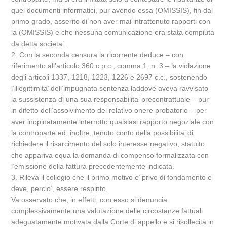
quei documenti informatici, pur avendo essa (OMISSIS), fin dal
primo grado, asserito di non aver mai intrattenuto rapporti con
la (OMISSIS) e che nessuna comunicazione era stata compiuta
da detta societa’.
2. Con la seconda censura la ricorrente deduce – con
riferimento all’articolo 360 c.p.c., comma 1, n. 3 – la violazione
degli articoli 1337, 1218, 1223, 1226 e 2697 c.c., sostenendo
l’illegittimita’ dell’impugnata sentenza laddove aveva ravvisato
la sussistenza di una sua responsabilita’ precontrattuale – pur
in difetto dell’assolvimento del relativo onere probatorio – per
aver inopinatamente interrotto qualsiasi rapporto negoziale con
la controparte ed, inoltre, tenuto conto della possibilita’ di
richiedere il risarcimento del solo interesse negativo, statuito
che appariva equa la domanda di compenso formalizzata con
l’emissione della fattura precedentemente indicata.
3. Rileva il collegio che il primo motivo e’ privo di fondamento e
deve, percio’, essere respinto.
Va osservato che, in effetti, con esso si denuncia
complessivamente una valutazione delle circostanze fattuali
adeguatamente motivata dalla Corte di appello e si risollecita in