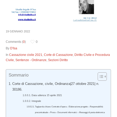
19 GENNAIO 2022
Comments (
0
)
0
By
D'Isa
In
Cassazione civile 2021
,
Corte di Cassazione
,
Diritto Civile e Procedura
Civile
,
Sentenze - Ordinanze
,
Sezioni Diritto
Sommario
Corte di Cassazione, civile, Ordinanza|27 ottobre 2021| n.
30186.
Data udienza 15 aprile 2021
Integrale
Tag/parola chiave: Contratto d’opera – Elaborazione progetto – Responsabilità
precontrattuale – Prova – Documenti informatici – Messaggi di posta elettronica