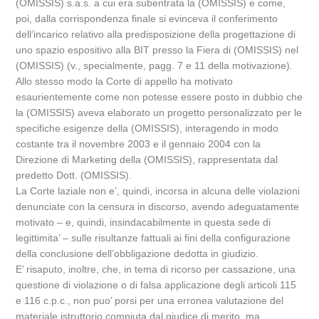
(OMISSIS) s.a.s. a cui era subentrata la (OMISSIS) e come,
poi, dalla corrispondenza finale si evinceva il conferimento
dell’incarico relativo alla predisposizione della progettazione di
uno spazio espositivo alla BIT presso la Fiera di (OMISSIS) nel
(OMISSIS) (v., specialmente, pagg. 7 e 11 della motivazione).
Allo stesso modo la Corte di appello ha motivato
esaurientemente come non potesse essere posto in dubbio che
la (OMISSIS) aveva elaborato un progetto personalizzato per le
specifiche esigenze della (OMISSIS), interagendo in modo
costante tra il novembre 2003 e il gennaio 2004 con la
Direzione di Marketing della (OMISSIS), rappresentata dal
predetto Dott. (OMISSIS).
La Corte laziale non e’, quindi, incorsa in alcuna delle violazioni
denunciate con la censura in discorso, avendo adeguatamente
motivato – e, quindi, insindacabilmente in questa sede di
legittimita’ – sulle risultanze fattuali ai fini della configurazione
della conclusione dell’obbligazione dedotta in giudizio.
E’ risaputo, inoltre, che, in tema di ricorso per cassazione, una
questione di violazione o di falsa applicazione degli articoli 115
e 116 c.p.c., non puo’ porsi per una erronea valutazione del
materiale istruttorio compiuta dal giudice di merito, ma,