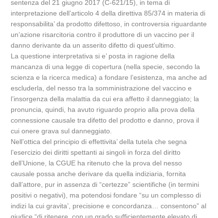
sentenza del 21 giugno 2017 (C-621/15), in tema di
interpretazione dell’articolo 4 della direttiva 85/374 in materia di
responsabilita’ da prodotto difettoso, in controversia riguardante
un’azione risarcitoria contro il produttore di un vaccino per il
danno derivante da un asserito difetto di quest’ultimo.
La questione interpretativa si e’ posta in ragione della
mancanza di una legge di copertura (nella specie, secondo la
scienza e la ricerca medica) a fondare l’esistenza, ma anche ad
escluderla, del nesso tra la somministrazione del vaccino e
l’insorgenza della malattia da cui era affetto il danneggiato; la
pronuncia, quindi, ha avuto riguardo proprio alla prova della
connessione causale tra difetto del prodotto e danno, prova il
cui onere grava sul danneggiato.
Nell’ottica del principio di effettivita’ della tutela che segna
l’esercizio dei diritti spettanti ai singoli in forza del diritto
dell’Unione, la CGUE ha ritenuto che la prova del nesso
causale possa anche derivare da quella indiziaria, fornita
dall’attore, pur in assenza di “certezze” scientifiche (in termini
positivi o negativi), ma potendosi fondare “su un complesso di
indizi la cui gravita’, precisione e concordanza… consentono” al
giudice “di ritenere, con un grado sufficientemente elevato di