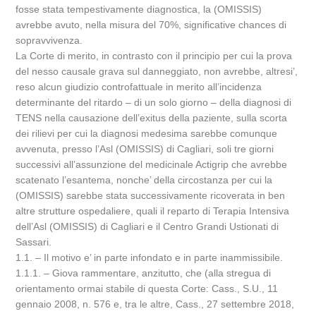
fosse stata tempestivamente diagnostica, la (OMISSIS)
avrebbe avuto, nella misura del 70%, significative chances di
sopravvivenza.
La Corte di merito, in contrasto con il principio per cui la prova
del nesso causale grava sul danneggiato, non avrebbe, altresi’,
reso alcun giudizio controfattuale in merito all’incidenza
determinante del ritardo – di un solo giorno – della diagnosi di
TENS nella causazione dell’exitus della paziente, sulla scorta
dei rilievi per cui la diagnosi medesima sarebbe comunque
avvenuta, presso l’Asl (OMISSIS) di Cagliari, soli tre giorni
successivi all’assunzione del medicinale Actigrip che avrebbe
scatenato l’esantema, nonche’ della circostanza per cui la
(OMISSIS) sarebbe stata successivamente ricoverata in ben
altre strutture ospedaliere, quali il reparto di Terapia Intensiva
dell’Asl (OMISSIS) di Cagliari e il Centro Grandi Ustionati di
Sassari.
1.1. – Il motivo e’ in parte infondato e in parte inammissibile.
1.1.1. – Giova rammentare, anzitutto, che (alla stregua di
orientamento ormai stabile di questa Corte: Cass., S.U., 11
gennaio 2008, n. 576 e, tra le altre, Cass., 27 settembre 2018,