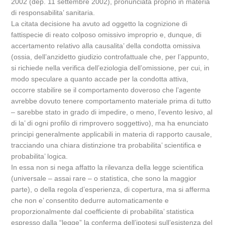
2002 (dep. 11 settembre 2002), pronunciata proprio in materia
di responsabilita’ sanitaria.
La citata decisione ha avuto ad oggetto la cognizione di
fattispecie di reato colposo omissivo improprio e, dunque, di
accertamento relativo alla causalita’ della condotta omissiva
(ossia, dell’anzidetto giudizio controfattuale che, per l’appunto,
si richiede nella verifica dell’eziologia dell’omissione, per cui, in
modo speculare a quanto accade per la condotta attiva,
occorre stabilire se il comportamento doveroso che l’agente
avrebbe dovuto tenere comportamento materiale prima di tutto
– sarebbe stato in grado di impedire, o meno, l’evento lesivo, al
di la’ di ogni profilo di rimprovero soggettivo), ma ha enunciato
principi generalmente applicabili in materia di rapporto causale,
tracciando una chiara distinzione tra probabilita’ scientifica e
probabilita’ logica.
In essa non si nega affatto la rilevanza della legge scientifica
(universale – assai rare – o statistica, che sono la maggior
parte), o della regola d’esperienza, di copertura, ma si afferma
che non e’ consentito dedurre automaticamente e
proporzionalmente dal coefficiente di probabilita’ statistica
espresso dalla “legge” la conferma dell’ipotesi sull’esistenza del