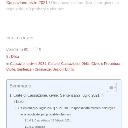
Cassazione civile 2021
/
Responsabilità medico-chirurgica e la
regola del più probabile che non
19 OTTOBRE 2021
Comments (
0
)
0
By
D'Isa
In
Cassazione civile 2021
,
Corte di Cassazione
,
Diritto Civile e Procedura
Civile
,
Sentenze - Ordinanze
,
Sezioni Diritto
Sommario
Corte di Cassazione, civile, Sentenza|27 luglio 2021| n.
21530.
Sentenza|27 luglio 2021| n. 21530. Responsabilità medico-chirurgica
e la regola del più probabile che non
Data udienza 16 febbraio 2021
Integrale