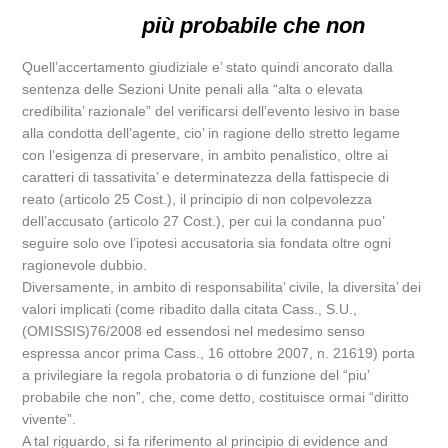
più probabile che non
Quell’accertamento giudiziale e’ stato quindi ancorato dalla
sentenza delle Sezioni Unite penali alla “alta o elevata
credibilita’ razionale” del verificarsi dell’evento lesivo in base
alla condotta dell’agente, cio’ in ragione dello stretto legame
con l’esigenza di preservare, in ambito penalistico, oltre ai
caratteri di tassativita’ e determinatezza della fattispecie di
reato (articolo 25 Cost.), il principio di non colpevolezza
dell’accusato (articolo 27 Cost.), per cui la condanna puo’
seguire solo ove l’ipotesi accusatoria sia fondata oltre ogni
ragionevole dubbio.
Diversamente, in ambito di responsabilita’ civile, la diversita’ dei
valori implicati (come ribadito dalla citata Cass., S.U.,
(OMISSIS)76/2008 ed essendosi nel medesimo senso
espressa ancor prima Cass., 16 ottobre 2007, n. 21619) porta
a privilegiare la regola probatoria o di funzione del “piu’
probabile che non”, che, come detto, costituisce ormai “diritto
vivente”.
A tal riguardo, si fa riferimento al principio di evidence and