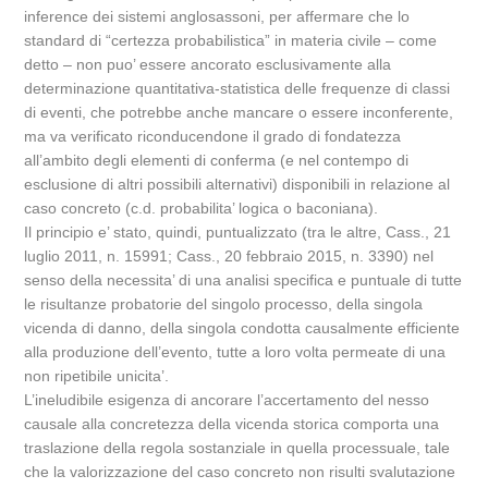
inference dei sistemi anglosassoni, per affermare che lo
standard di “certezza probabilistica” in materia civile – come
detto – non puo’ essere ancorato esclusivamente alla
determinazione quantitativa-statistica delle frequenze di classi
di eventi, che potrebbe anche mancare o essere inconferente,
ma va verificato riconducendone il grado di fondatezza
all’ambito degli elementi di conferma (e nel contempo di
esclusione di altri possibili alternativi) disponibili in relazione al
caso concreto (c.d. probabilita’ logica o baconiana).
Il principio e’ stato, quindi, puntualizzato (tra le altre, Cass., 21
luglio 2011, n. 15991; Cass., 20 febbraio 2015, n. 3390) nel
senso della necessita’ di una analisi specifica e puntuale di tutte
le risultanze probatorie del singolo processo, della singola
vicenda di danno, della singola condotta causalmente efficiente
alla produzione dell’evento, tutte a loro volta permeate di una
non ripetibile unicita’.
L’ineludibile esigenza di ancorare l’accertamento del nesso
causale alla concretezza della vicenda storica comporta una
traslazione della regola sostanziale in quella processuale, tale
che la valorizzazione del caso concreto non risulti svalutazione