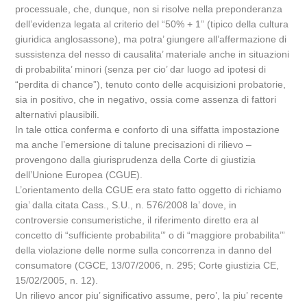
processuale, che, dunque, non si risolve nella preponderanza
dell’evidenza legata al criterio del “50% + 1” (tipico della cultura
giuridica anglosassone), ma potra’ giungere all’affermazione di
sussistenza del nesso di causalita’ materiale anche in situazioni
di probabilita’ minori (senza per cio’ dar luogo ad ipotesi di
“perdita di chance”), tenuto conto delle acquisizioni probatorie,
sia in positivo, che in negativo, ossia come assenza di fattori
alternativi plausibili.
In tale ottica conferma e conforto di una siffatta impostazione
ma anche l’emersione di talune precisazioni di rilievo –
provengono dalla giurisprudenza della Corte di giustizia
dell’Unione Europea (CGUE).
L’orientamento della CGUE era stato fatto oggetto di richiamo
gia’ dalla citata Cass., S.U., n. 576/2008 la’ dove, in
controversie consumeristiche, il riferimento diretto era al
concetto di “sufficiente probabilita’” o di “maggiore probabilita’”
della violazione delle norme sulla concorrenza in danno del
consumatore (CGCE, 13/07/2006, n. 295; Corte giustizia CE,
15/02/2005, n. 12).
Un rilievo ancor piu’ significativo assume, pero’, la piu’ recente