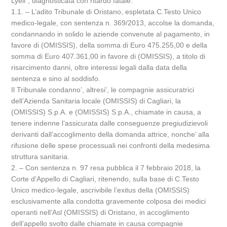
Lyell”, diagnosticata con ritardo fatale.
1.1. – L’adito Tribunale di Oristano, espletata C.Testo Unico
medico-legale, con sentenza n. 369/2013, accolse la domanda,
condannando in solido le aziende convenute al pagamento, in
favore di (OMISSIS), della somma di Euro 475.255,00 e della
somma di Euro 407.361,00 in favore di (OMISSIS), a titolo di
risarcimento danni, oltre interessi legali dalla data della
sentenza e sino al soddisfo.
Il Tribunale condanno’, altresi’, le compagnie assicuratrici
dell’Azienda Sanitaria locale (OMISSIS) di Cagliari, la
(OMISSIS) S.p.A. e (OMISSIS) S.p.A., chiamate in causa, a
tenere indenne l’assicurata dalle conseguenze pregiudizievoli
derivanti dall’accoglimento della domanda attrice, nonche’ alla
rifusione delle spese processuali nei confronti della medesima
struttura sanitaria.
2. – Con sentenza n. 97 resa pubblica il 7 febbraio 2018, la
Corte d’Appello di Cagliari, ritenendo, sulla base di C.Testo
Unico medico-legale, ascrivibile l’exitus della (OMISSIS)
esclusivamente alla condotta gravemente colposa dei medici
operanti nell’Asl (OMISSIS) di Oristano, in accoglimento
dell’appello svolto dalle chiamate in causa compagnie