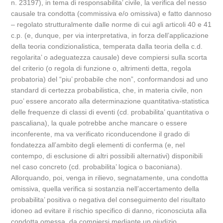
n. 23197), in tema di responsabilita’ civile, la verifica del nesso
causale tra condotta (commissiva e/o omissiva) e fatto dannoso
– regolato strutturalmente dalle norme di cui agli articoli 40 e 41
c.p. (e, dunque, per via interpretativa, in forza dell’applicazione
della teoria condizionalistica, temperata dalla teoria della c.d.
regolarita’ o adeguatezza causale) deve compiersi sulla scorta
del criterio (o regola di funzione o, altrimenti detta, regola
probatoria) del “piu’ probabile che non”, conformandosi ad uno
standard di certezza probabilistica, che, in materia civile, non
puo’ essere ancorato alla determinazione quantitativa-statistica
delle frequenze di classi di eventi (cd. probabilita’ quantitativa o
pascaliana), la quale potrebbe anche mancare o essere
inconferente, ma va verificato riconducendone il grado di
fondatezza all’ambito degli elementi di conferma (e, nel
contempo, di esclusione di altri possibili alternativi) disponibili
nel caso concreto (cd. probabilita’ logica o baconiana).
Allorquando, poi, venga in rilievo, segnatamente, una condotta
omissiva, quella verifica si sostanzia nell’accertamento della
probabilita’ positiva o negativa del conseguimento del risultato
idoneo ad evitare il rischio specifico di danno, riconosciuta alla
condotta omessa, da compiersi mediante un giudizio