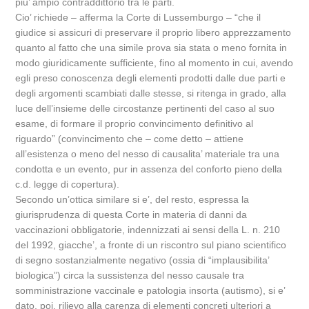
piu’ ampio contraddittorio tra le parti.
Cio’ richiede – afferma la Corte di Lussemburgo – “che il
giudice si assicuri di preservare il proprio libero apprezzamento
quanto al fatto che una simile prova sia stata o meno fornita in
modo giuridicamente sufficiente, fino al momento in cui, avendo
egli preso conoscenza degli elementi prodotti dalle due parti e
degli argomenti scambiati dalle stesse, si ritenga in grado, alla
luce dell’insieme delle circostanze pertinenti del caso al suo
esame, di formare il proprio convincimento definitivo al
riguardo” (convincimento che – come detto – attiene
all’esistenza o meno del nesso di causalita’ materiale tra una
condotta e un evento, pur in assenza del conforto pieno della
c.d. legge di copertura).
Secondo un’ottica similare si e’, del resto, espressa la
giurisprudenza di questa Corte in materia di danni da
vaccinazioni obbligatorie, indennizzati ai sensi della L. n. 210
del 1992, giacche’, a fronte di un riscontro sul piano scientifico
di segno sostanzialmente negativo (ossia di “implausibilita’
biologica”) circa la sussistenza del nesso causale tra
somministrazione vaccinale e patologia insorta (autismo), si e’
dato, poi, rilievo alla carenza di elementi concreti ulteriori a