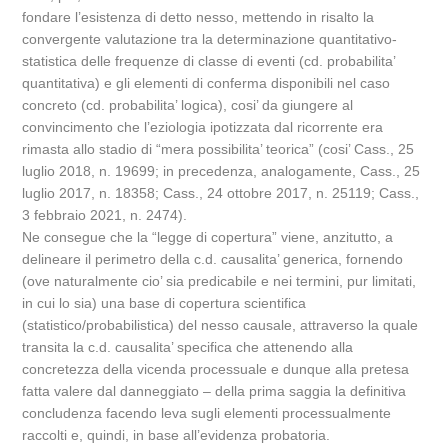
fondare l’esistenza di detto nesso, mettendo in risalto la
convergente valutazione tra la determinazione quantitativo-
statistica delle frequenze di classe di eventi (cd. probabilita’
quantitativa) e gli elementi di conferma disponibili nel caso
concreto (cd. probabilita’ logica), cosi’ da giungere al
convincimento che l’eziologia ipotizzata dal ricorrente era
rimasta allo stadio di “mera possibilita’ teorica” (cosi’ Cass., 25
luglio 2018, n. 19699; in precedenza, analogamente, Cass., 25
luglio 2017, n. 18358; Cass., 24 ottobre 2017, n. 25119; Cass.,
3 febbraio 2021, n. 2474).
Ne consegue che la “legge di copertura” viene, anzitutto, a
delineare il perimetro della c.d. causalita’ generica, fornendo
(ove naturalmente cio’ sia predicabile e nei termini, pur limitati,
in cui lo sia) una base di copertura scientifica
(statistico/probabilistica) del nesso causale, attraverso la quale
transita la c.d. causalita’ specifica che attenendo alla
concretezza della vicenda processuale e dunque alla pretesa
fatta valere dal danneggiato – della prima saggia la definitiva
concludenza facendo leva sugli elementi processualmente
raccolti e, quindi, in base all’evidenza probatoria.