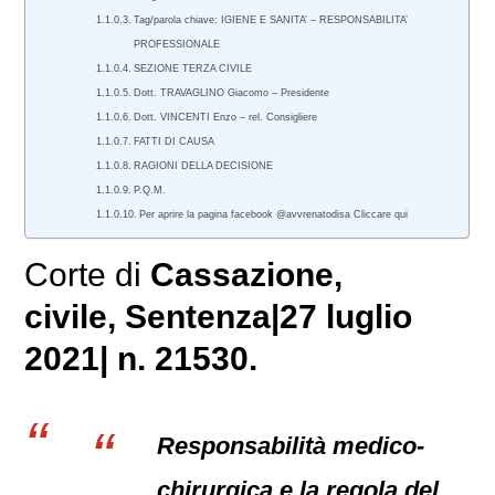
Tag/parola chiave: IGIENE E SANITA’ – RESPONSABILITA’
PROFESSIONALE
SEZIONE TERZA CIVILE
Dott. TRAVAGLINO Giacomo – Presidente
Dott. VINCENTI Enzo – rel. Consigliere
FATTI DI CAUSA
RAGIONI DELLA DECISIONE
P.Q.M.
Per aprire la pagina facebook @avvrenatodisa Cliccare qui
Corte di
Cassazione,
civile
, Sentenza|27 luglio
2021| n. 21530.
Responsabilità medico-
chirurgica e la regola del