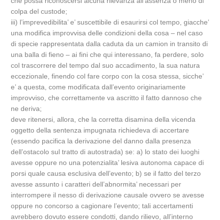
che possa riconoscersi alcuna rilevanza all’assenza o meno di
colpa del custode;
iii) l’imprevedibilita’ e’ suscettibile di esaurirsi col tempo, giacche’
una modifica improvvisa delle condizioni della cosa – nel caso
di specie rappresentata dalla caduta da un camion in transito di
una balla di fieno – ai fini che qui interessano, fa perdere, solo
col trascorrere del tempo dal suo accadimento, la sua natura
eccezionale, finendo col fare corpo con la cosa stessa, sicche’
e’ a questa, come modificata dall’evento originariamente
improvviso, che correttamente va ascritto il fatto dannoso che
ne deriva;
deve ritenersi, allora, che la corretta disamina della vicenda
oggetto della sentenza impugnata richiedeva di accertare
(essendo pacifica la derivazione del danno dalla presenza
dell’ostacolo sul tratto di autostrada) se: a) lo stato dei luoghi
avesse oppure no una potenzialita’ lesiva autonoma capace di
porsi quale causa esclusiva dell’evento; b) se il fatto del terzo
avesse assunto i caratteri dell’abnormita’ necessari per
interrompere il nesso di derivazione causale ovvero se avesse
oppure no concorso a cagionare l’evento; tali accertamenti
avrebbero dovuto essere condotti, dando rilievo, all’interno