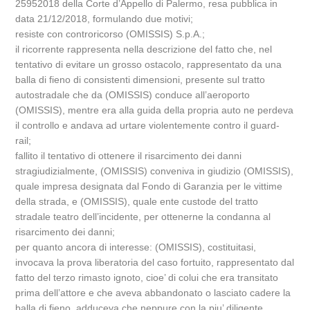
25952018 della Corte d’Appello di Palermo, resa pubblica in
data 21/12/2018, formulando due motivi;
resiste con controricorso (OMISSIS) S.p.A.;
il ricorrente rappresenta nella descrizione del fatto che, nel
tentativo di evitare un grosso ostacolo, rappresentato da una
balla di fieno di consistenti dimensioni, presente sul tratto
autostradale che da (OMISSIS) conduce all’aeroporto
(OMISSIS), mentre era alla guida della propria auto ne perdeva
il controllo e andava ad urtare violentemente contro il guard-
rail;
fallito il tentativo di ottenere il risarcimento dei danni
stragiudizialmente, (OMISSIS) conveniva in giudizio (OMISSIS),
quale impresa designata dal Fondo di Garanzia per le vittime
della strada, e (OMISSIS), quale ente custode del tratto
stradale teatro dell’incidente, per ottenerne la condanna al
risarcimento dei danni;
per quanto ancora di interesse: (OMISSIS), costituitasi,
invocava la prova liberatoria del caso fortuito, rappresentato dal
fatto del terzo rimasto ignoto, cioe’ di colui che era transitato
prima dell’attore e che aveva abbandonato o lasciato cadere la
balla di fieno, adduceva che neppure con la piu’ diligente