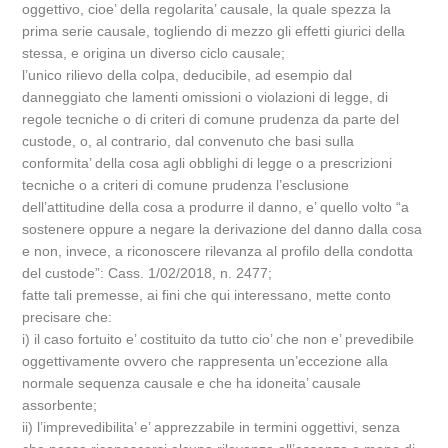
oggettivo, cioe’ della regolarita’ causale, la quale spezza la
prima serie causale, togliendo di mezzo gli effetti giurici della
stessa, e origina un diverso ciclo causale;
l’unico rilievo della colpa, deducibile, ad esempio dal
danneggiato che lamenti omissioni o violazioni di legge, di
regole tecniche o di criteri di comune prudenza da parte del
custode, o, al contrario, dal convenuto che basi sulla
conformita’ della cosa agli obblighi di legge o a prescrizioni
tecniche o a criteri di comune prudenza l’esclusione
dell’attitudine della cosa a produrre il danno, e’ quello volto “a
sostenere oppure a negare la derivazione del danno dalla cosa
e non, invece, a riconoscere rilevanza al profilo della condotta
del custode”: Cass. 1/02/2018, n. 2477;
fatte tali premesse, ai fini che qui interessano, mette conto
precisare che:
i) il caso fortuito e’ costituito da tutto cio’ che non e’ prevedibile
oggettivamente ovvero che rappresenta un’eccezione alla
normale sequenza causale e che ha idoneita’ causale
assorbente;
ii) l’imprevedibilita’ e’ apprezzabile in termini oggettivi, senza