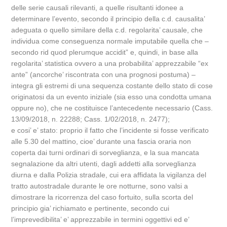
delle serie causali rilevanti, a quelle risultanti idonee a
determinare l’evento, secondo il principio della c.d. causalita’
adeguata o quello similare della c.d. regolarita’ causale, che
individua come conseguenza normale imputabile quella che –
secondo rid quod plerumque accidit” e, quindi, in base alla
regolarita’ statistica ovvero a una probabilita’ apprezzabile “ex
ante” (ancorche’ riscontrata con una prognosi postuma) –
integra gli estremi di una sequenza costante dello stato di cose
originatosi da un evento iniziale (sia esso una condotta umana
oppure no), che ne costituisce l’antecedente necessario (Cass.
13/09/2018, n. 22288; Cass. 1/02/2018, n. 2477);
e cosi’ e’ stato: proprio il fatto che l’incidente si fosse verificato
alle 5.30 del mattino, cioe’ durante una fascia oraria non
coperta dai turni ordinari di sorveglianza, e la sua mancata
segnalazione da altri utenti, dagli addetti alla sorveglianza
diurna e dalla Polizia stradale, cui era affidata la vigilanza del
tratto autostradale durante le ore notturne, sono valsi a
dimostrare la ricorrenza del caso fortuito, sulla scorta del
principio gia’ richiamato e pertinente, secondo cui
l’imprevedibilita’ e’ apprezzabile in termini oggettivi ed e’