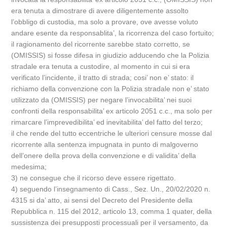
era tenuta a dimostrare di avere diligentemente assolto
l’obbligo di custodia, ma solo a provare, ove avesse voluto
andare esente da responsablita’, la ricorrenza del caso fortuito;
il ragionamento del ricorrente sarebbe stato corretto, se
(OMISSIS) si fosse difesa in giudizio adducendo che la Polizia
stradale era tenuta a custodire, al momento in cui si era
verificato l’incidente, il tratto di strada; cosi’ non e’ stato: il
richiamo della convenzione con la Polizia stradale non e’ stato
utilizzato da (OMISSIS) per negare l’invocabilita’ nei suoi
confronti della responsabilita’ ex articolo 2051 c.c., ma solo per
rimarcare l’imprevedibilita’ ed inevitabilita’ del fatto del terzo;
il che rende del tutto eccentriche le ulteriori censure mosse dal
ricorrente alla sentenza impugnata in punto di malgoverno
dell’onere della prova della convenzione e di validita’ della
medesima;
3) ne consegue che il ricorso deve essere rigettato.
4) seguendo l’insegnamento di Cass., Sez. Un., 20/02/2020 n.
4315 si da’ atto, ai sensi del Decreto del Presidente della
Repubblica n. 115 del 2012, articolo 13, comma 1 quater, della
sussistenza dei presupposti processuali per il versamento, da