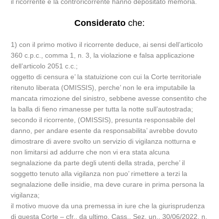
il ricorrente e la controricorrente hanno depositato memoria.
Considerato
che:
1) con il primo motivo il ricorrente deduce, ai sensi dell’articolo
360 c.p.c., comma 1, n. 3, la violazione e falsa applicazione
dell’articolo 2051 c.c.;
oggetto di censura e’ la statuizione con cui la Corte territoriale
ritenuto liberata (OMISSIS), perche’ non le era imputabile la
mancata rimozione del sinistro, sebbene avesse consentito che
la balla di fieno rimanesse per tutta la notte sull’autostrada;
secondo il ricorrente, (OMISSIS), presunta responsabile del
danno, per andare esente da responsabilita’ avrebbe dovuto
dimostrare di avere svolto un servizio di vigilanza notturna e
non limitarsi ad addurre che non vi era stata alcuna
segnalazione da parte degli utenti della strada, perche’ il
soggetto tenuto alla vigilanza non puo’ rimettere a terzi la
segnalazione delle insidie, ma deve curare in prima persona la
vigilanza;
il motivo muove da una premessa in iure che la giurisprudenza
di questa Corte – cfr., da ultimo, Cass., Sez. un., 30/06/2022, n.