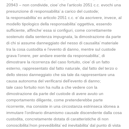
20943 – non condivide, cioe’ che l’articolo 2051 c.c. evochi una
presunzione di responsabilita’ a carico del custode;
la responsabilita’ ex articolo 2051 c.c. e’ da ascrivere, invece, al
modello tipologico della responsabilita’ oggettiva, essendo
sufficiente, affinche’ essa si configuri, come correttamente
sostenuto dalla sentenza impugnata, la dimostrazione da parte
di chi si assume danneggiato del nesso di causalita’ materiale
tra la cosa custodita e l’evento di danno, mentre sul custode
grava l’onere, per andare esente da responsabilita’, di
dimostrare la ricorrenza del caso fortuito, cioe’ di un fatto
esterno, rappresentato dal fatto naturale, dal fatto del terzo o
dello stesso danneggiato che sia tale da rappresentare una
causa autonoma del verificarsi dell’evento di danno;
tale caso fortuito non ha nulla a che vedere con la
dimostrazione da parte del custode di avere avuto un
comportamento diligente, come pretenderebbe parte
ricorrente, ma consiste in una circostanza estrinseca idonea a
immutare l’ordinario dinamismo causale discendente dalla cosa
custodita, concretamente dotata di caratteristiche di non
conoscibilita’/non prevedibilita’ ed inevitabilita’ dal punto di vista