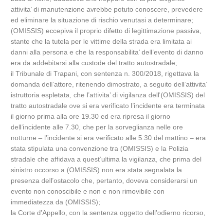
attivita’ di manutenzione avrebbe potuto conoscere, prevedere
ed eliminare la situazione di rischio venutasi a determinare;
(OMISSIS) eccepiva il proprio difetto di legittimazione passiva,
stante che la tutela per le vittime della strada era limitata ai
danni alla persona e che la responsabilita’ dell’evento di danno
era da addebitarsi alla custode del tratto autostradale;
il Tribunale di Trapani, con sentenza n. 300/2018, rigettava la
domanda dell’attore, ritenendo dimostrato, a seguito dell’attivita’
istruttoria espletata, che l’attivita’ di vigilanza dell'(OMISSIS) del
tratto autostradale ove si era verificato l’incidente era terminata
il giorno prima alla ore 19.30 ed era ripresa il giorno
dell’incidente alle 7.30, che per la sorveglianza nelle ore
notturne – l’incidente si era verificato alle 5.30 del mattino – era
stata stipulata una convenzione tra (OMISSIS) e la Polizia
stradale che affidava a quest’ultima la vigilanza, che prima del
sinistro occorso a (OMISSIS) non era stata segnalata la
presenza dell’ostacolo che, pertanto, doveva considerarsi un
evento non conoscibile e non e non rimovibile con
immediatezza da (OMISSIS);
la Corte d’Appello, con la sentenza oggetto dell’odierno ricorso,