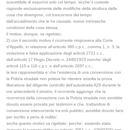
suscettibile di esaurirsi solo col tempo, sicche’ il custode
risponde esclusivamente delle modifiche della struttura della
cosa che divengono, col trascorrere del tempo
dall’accadimento che le ha causate, nuove intrinseche
condizioni della cosa stessa;
il motivo, dunque, va rigettato;
2) con il secondo motivo il ricorrente rimprovera alla Corte
d’Appello, in relazione all’articolo 360 c.p.c., comma 1, n. 3, la
violazione e falsa applicazione degli articoli 2721 c.c.,
dell’articolo 17 Regio Decreto n. 2440/1923 nonche’ degli
articoli 115 e 116 c.p.c. e dell’articolo 2697 c.c.;
la tesi rappresentata e’ che l’esistenza di una convenzione con
la Polizia stradale non poteva far ritenere assolta la prova
liberatoria del diligente controllo dell’autostrada A29 durante le
ore antecedenti il sinistro; il ricorrente aggiunge che la
ricorrenza della convezione con la Polizia stradale non avrebbe
dovuto essere provata per testimoni e che, trattandosi di
convenzione intercorrente tra enti pubblici, avrebbe dovuto farsi
per iscritto a pena di nullita’;
anche questo motivo va rigettato, perche’, essendo stata
invocata la responsabilita’ ex articolo 2051 c.c., (OMISSIS) non