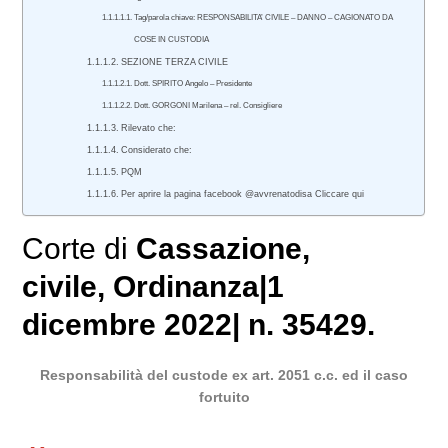
Tag/parola chiave: RESPONSABILITA’ CIVILE – DANNO – CAGIONATO DA
COSE IN CUSTODIA
SEZIONE TERZA CIVILE
Dott. SPIRITO Angelo – Presidente
Dott. GORGONI Marilena – rel. Consigliere
Rilevato che:
Considerato che:
PQM
Per aprire la pagina facebook @avvrenatodisa Cliccare qui
Corte di
Cassazione
,
civile
, Ordinanza|1
dicembre 2022| n. 35429.
Responsabilità del custode ex art. 2051 c.c. ed il caso
fortuito