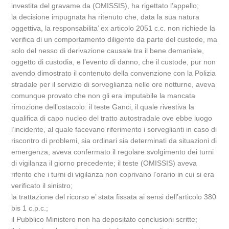
investita del gravame da (OMISSIS), ha rigettato l’appello;
la decisione impugnata ha ritenuto che, data la sua natura
oggettiva, la responsabilita’ ex articolo 2051 c.c. non richiede la
verifica di un comportamento diligente da parte del custode, ma
solo del nesso di derivazione causale tra il bene demaniale,
oggetto di custodia, e l’evento di danno, che il custode, pur non
avendo dimostrato il contenuto della convenzione con la Polizia
stradale per il servizio di sorveglianza nelle ore notturne, aveva
comunque provato che non gli era imputabile la mancata
rimozione dell’ostacolo: il teste Ganci, il quale rivestiva la
qualifica di capo nucleo del tratto autostradale ove ebbe luogo
l’incidente, al quale facevano riferimento i sorveglianti in caso di
riscontro di problemi, sia ordinari sia determinati da situazioni di
emergenza, aveva confermato il regolare svolgimento dei turni
di vigilanza il giorno precedente; il teste (OMISSIS) aveva
riferito che i turni di vigilanza non coprivano l’orario in cui si era
verificato il sinistro;
la trattazione del ricorso e’ stata fissata ai sensi dell’articolo 380
bis 1 c.p.c.;
il Pubblico Ministero non ha depositato conclusioni scritte;