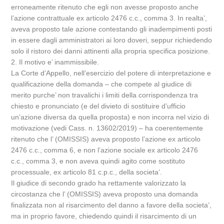
erroneamente ritenuto che egli non avesse proposto anche
l’azione contrattuale ex articolo 2476 c.c., comma 3. In realta’,
aveva proposto tale azione contestando gli inadempimenti posti
in essere dagli amministratori ai loro doveri, seppur richiedendo
solo il ristoro dei danni attinenti alla propria specifica posizione.
2. Il motivo e’ inammissibile.
La Corte d’Appello, nell’esercizio del potere di interpretazione e
qualificazione della domanda – che compete al giudice di
merito purche’ non travalichi i limiti della corrispondenza tra
chiesto e pronunciato (e del divieto di sostituire d’ufficio
un’azione diversa da quella proposta) e non incorra nel vizio di
motivazione (vedi Cass. n. 13602/2019) – ha coerentemente
ritenuto che l’ (OMISSIS) aveva proposto l’azione ex articolo
2476 c.c., comma 6, e non l’azione sociale ex articolo 2476
c.c., comma 3, e non aveva quindi agito come sostituto
processuale, ex articolo 81 c.p.c., della societa’.
Il giudice di secondo grado ha rettamente valorizzato la
circostanza che l’ (OMISSIS) aveva proposto una domanda
finalizzata non al risarcimento del danno a favore della societa’,
ma in proprio favore, chiedendo quindi il risarcimento di un