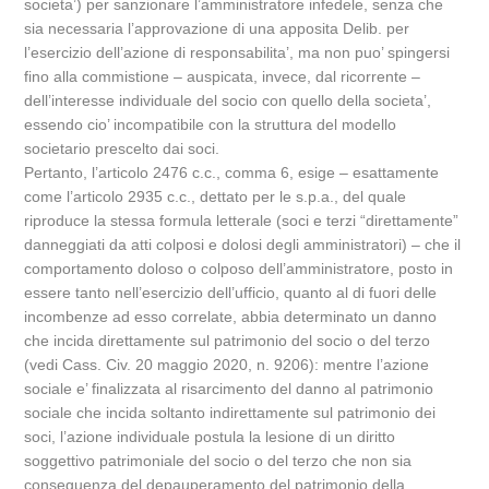
societa’) per sanzionare l’amministratore infedele, senza che
sia necessaria l’approvazione di una apposita Delib. per
l’esercizio dell’azione di responsabilita’, ma non puo’ spingersi
fino alla commistione – auspicata, invece, dal ricorrente –
dell’interesse individuale del socio con quello della societa’,
essendo cio’ incompatibile con la struttura del modello
societario prescelto dai soci.
Pertanto, l’articolo 2476 c.c., comma 6, esige – esattamente
come l’articolo 2935 c.c., dettato per le s.p.a., del quale
riproduce la stessa formula letterale (soci e terzi “direttamente”
danneggiati da atti colposi e dolosi degli amministratori) – che il
comportamento doloso o colposo dell’amministratore, posto in
essere tanto nell’esercizio dell’ufficio, quanto al di fuori delle
incombenze ad esso correlate, abbia determinato un danno
che incida direttamente sul patrimonio del socio o del terzo
(vedi Cass. Civ. 20 maggio 2020, n. 9206): mentre l’azione
sociale e’ finalizzata al risarcimento del danno al patrimonio
sociale che incida soltanto indirettamente sul patrimonio dei
soci, l’azione individuale postula la lesione di un diritto
soggettivo patrimoniale del socio o del terzo che non sia
conseguenza del depauperamento del patrimonio della