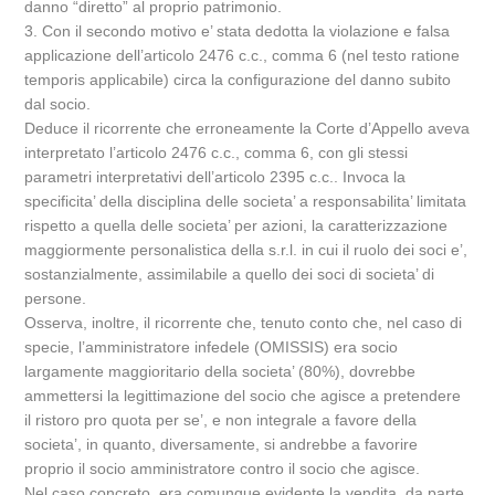
danno “diretto” al proprio patrimonio.
3. Con il secondo motivo e’ stata dedotta la violazione e falsa
applicazione dell’articolo 2476 c.c., comma 6 (nel testo ratione
temporis applicabile) circa la configurazione del danno subito
dal socio.
Deduce il ricorrente che erroneamente la Corte d’Appello aveva
interpretato l’articolo 2476 c.c., comma 6, con gli stessi
parametri interpretativi dell’articolo 2395 c.c.. Invoca la
specificita’ della disciplina delle societa’ a responsabilita’ limitata
rispetto a quella delle societa’ per azioni, la caratterizzazione
maggiormente personalistica della s.r.l. in cui il ruolo dei soci e’,
sostanzialmente, assimilabile a quello dei soci di societa’ di
persone.
Osserva, inoltre, il ricorrente che, tenuto conto che, nel caso di
specie, l’amministratore infedele (OMISSIS) era socio
largamente maggioritario della societa’ (80%), dovrebbe
ammettersi la legittimazione del socio che agisce a pretendere
il ristoro pro quota per se’, e non integrale a favore della
societa’, in quanto, diversamente, si andrebbe a favorire
proprio il socio amministratore contro il socio che agisce.
Nel caso concreto, era comunque evidente la vendita, da parte