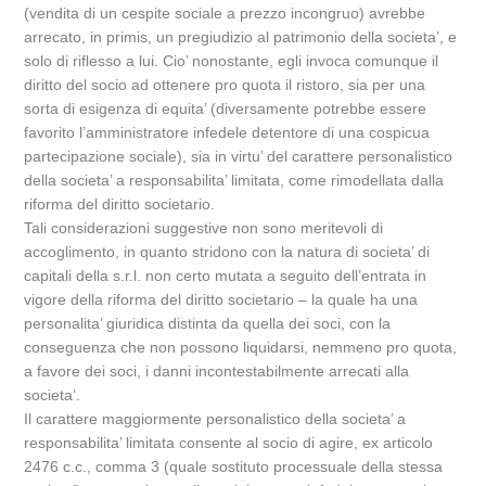
(vendita di un cespite sociale a prezzo incongruo) avrebbe
arrecato, in primis, un pregiudizio al patrimonio della societa’, e
solo di riflesso a lui. Cio’ nonostante, egli invoca comunque il
diritto del socio ad ottenere pro quota il ristoro, sia per una
sorta di esigenza di equita’ (diversamente potrebbe essere
favorito l’amministratore infedele detentore di una cospicua
partecipazione sociale), sia in virtu’ del carattere personalistico
della societa’ a responsabilita’ limitata, come rimodellata dalla
riforma del diritto societario.
Tali considerazioni suggestive non sono meritevoli di
accoglimento, in quanto stridono con la natura di societa’ di
capitali della s.r.l. non certo mutata a seguito dell’entrata in
vigore della riforma del diritto societario – la quale ha una
personalita’ giuridica distinta da quella dei soci, con la
conseguenza che non possono liquidarsi, nemmeno pro quota,
a favore dei soci, i danni incontestabilmente arrecati alla
societa’.
Il carattere maggiormente personalistico della societa’ a
responsabilita’ limitata consente al socio di agire, ex articolo
2476 c.c., comma 3 (quale sostituto processuale della stessa