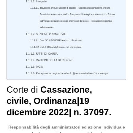
Integrale
Tag/parola chiave: Società di capitali – Società a responsabilità limitata –
Amministrazione e controlli – Responsabilità degli amministratori – Azione
individuale ed azione sociale promossa dal socio – Presupposti rispettivi –
Individuazione
SEZIONE PRIMA CIVILE
Dott. SCALDAFERRI Andrea – Presidente
Dott. FIDANZIA Andrea – rel. Consigliere
FATTI DI CAUSA
RAGIONI DELLA DECISIONE
P.Q.M.
Per aprire la pagina facebook @avvrenatodisa Cliccare qui
Corte di
Cassazione
,
civile
, Ordinanza|19
dicembre 2022| n. 37097.
Responsabilità degli amministratori ed azione individuale