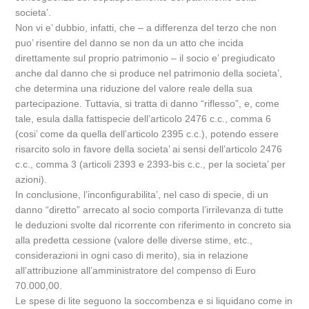
societa’.
Non vi e’ dubbio, infatti, che – a differenza del terzo che non
puo’ risentire del danno se non da un atto che incida
direttamente sul proprio patrimonio – il socio e’ pregiudicato
anche dal danno che si produce nel patrimonio della societa’,
che determina una riduzione del valore reale della sua
partecipazione. Tuttavia, si tratta di danno “riflesso”, e, come
tale, esula dalla fattispecie dell’articolo 2476 c.c., comma 6
(cosi’ come da quella dell’articolo 2395 c.c.), potendo essere
risarcito solo in favore della societa’ ai sensi dell’articolo 2476
c.c., comma 3 (articoli 2393 e 2393-bis c.c., per la societa’ per
azioni).
In conclusione, l’inconfigurabilita’, nel caso di specie, di un
danno “diretto” arrecato al socio comporta l’irrilevanza di tutte
le deduzioni svolte dal ricorrente con riferimento in concreto sia
alla predetta cessione (valore delle diverse stime, etc.,
considerazioni in ogni caso di merito), sia in relazione
all’attribuzione all’amministratore del compenso di Euro
70.000,00.
Le spese di lite seguono la soccombenza e si liquidano come in