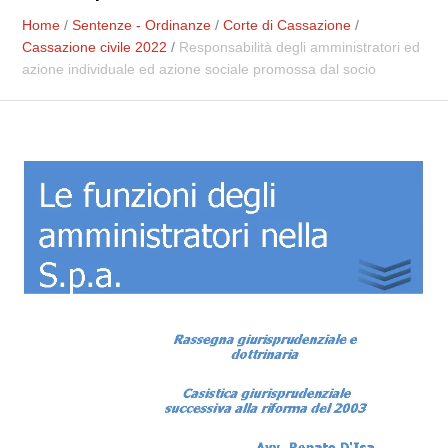
Home
/
Sentenze - Ordinanze
/
Corte di Cassazione
/
Cassazione civile 2022
/
Responsabilità degli amministratori ed
azione individuale ed azione sociale promossa dal socio