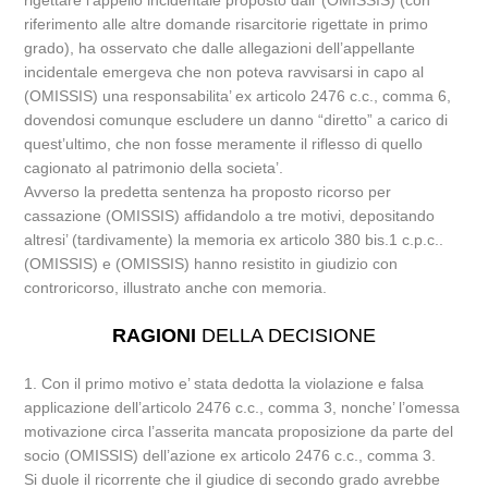
rigettare l’appello incidentale proposto dall’ (OMISSIS) (con
riferimento alle altre domande risarcitorie rigettate in primo
grado), ha osservato che dalle allegazioni dell’appellante
incidentale emergeva che non poteva ravvisarsi in capo al
(OMISSIS) una responsabilita’ ex articolo 2476 c.c., comma 6,
dovendosi comunque escludere un danno “diretto” a carico di
quest’ultimo, che non fosse meramente il riflesso di quello
cagionato al patrimonio della societa’.
Avverso la predetta sentenza ha proposto ricorso per
cassazione (OMISSIS) affidandolo a tre motivi, depositando
altresi’ (tardivamente) la memoria ex articolo 380 bis.1 c.p.c..
(OMISSIS) e (OMISSIS) hanno resistito in giudizio con
controricorso, illustrato anche con memoria.
RAGIONI
DELLA DECISIONE
1. Con il primo motivo e’ stata dedotta la violazione e falsa
applicazione dell’articolo 2476 c.c., comma 3, nonche’ l’omessa
motivazione circa l’asserita mancata proposizione da parte del
socio (OMISSIS) dell’azione ex articolo 2476 c.c., comma 3.
Si duole il ricorrente che il giudice di secondo grado avrebbe