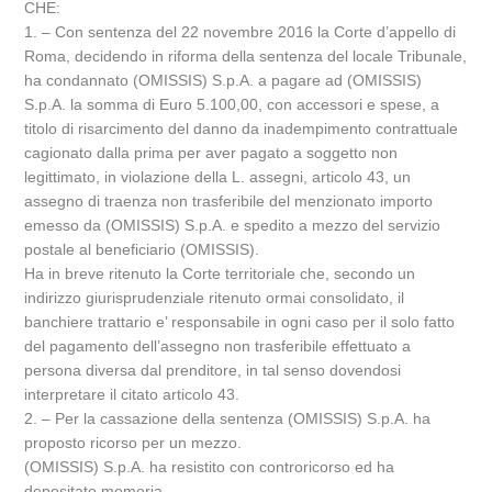
CHE:
1. – Con sentenza del 22 novembre 2016 la Corte d’appello di
Roma, decidendo in riforma della sentenza del locale Tribunale,
ha condannato (OMISSIS) S.p.A. a pagare ad (OMISSIS)
S.p.A. la somma di Euro 5.100,00, con accessori e spese, a
titolo di risarcimento del danno da inadempimento contrattuale
cagionato dalla prima per aver pagato a soggetto non
legittimato, in violazione della L. assegni, articolo 43, un
assegno di traenza non trasferibile del menzionato importo
emesso da (OMISSIS) S.p.A. e spedito a mezzo del servizio
postale al beneficiario (OMISSIS).
Ha in breve ritenuto la Corte territoriale che, secondo un
indirizzo giurisprudenziale ritenuto ormai consolidato, il
banchiere trattario e’ responsabile in ogni caso per il solo fatto
del pagamento dell’assegno non trasferibile effettuato a
persona diversa dal prenditore, in tal senso dovendosi
interpretare il citato articolo 43.
2. – Per la cassazione della sentenza (OMISSIS) S.p.A. ha
proposto ricorso per un mezzo.
(OMISSIS) S.p.A. ha resistito con controricorso ed ha
depositato memoria.