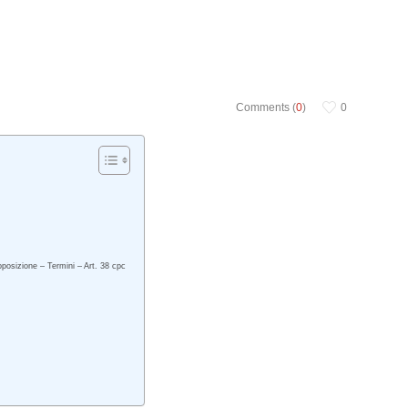
Comments (
0
)
0
posizione – Termini – Art. 38 cpc