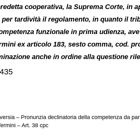
predetta cooperativa, la Suprema Corte, in ap
per tardività il regolamento, in quanto il tr
 competenza funzionale in prima udienza, avev
rmini ex articolo 183, sesto comma, cod. proc
minazione anche in ordine alla questione rile
3435
versia – Pronunzia declinatoria della competenza da par
rmini – Art. 38 cpc