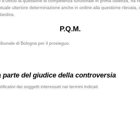
 d’ufficio la questione di competenza funzionale in prima udienza, ha rin
entuale ulteriore determinazione anche in ordine alla questione rilevata,
tardiva.
P.Q.M.
ribunale di Bologna per il prosieguo.
arte del giudice della controversia
ificativi dei soggetti interessati nei termini indicati.