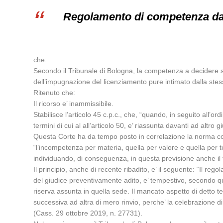
Regolamento di competenza da p
che:
Secondo il Tribunale di Bologna, la competenza a decidere su
dell’impugnazione del licenziamento pure intimato dalla stes
Ritenuto che:
Il ricorso e’ inammissibile.
Stabilisce l’articolo 45 c.p.c., che, “quando, in seguito all’or
termini di cui al all’articolo 50, e’ riassunta davanti ad altr
Questa Corte ha da tempo posto in correlazione la norma con 
“l’incompetenza per materia, quella per valore e quella per terri
individuando, di conseguenza, in questa previsione anche il 
Il principio, anche di recente ribadito, e’ il seguente: “Il r
del giudice preventivamente adito, e’ tempestivo, secondo qu
riserva assunta in quella sede. Il mancato aspetto di detto t
successiva ad altra di mero rinvio, perche’ la celebrazione di
(Cass. 29 ottobre 2019, n. 27731).