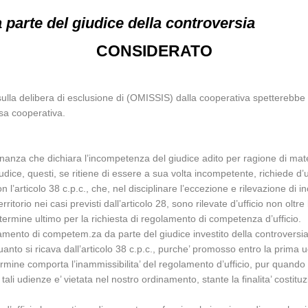
arte del giudice della controversia
CONSIDERATO
lla delibera di esclusione di (OMISSIS) dalla cooperativa spetterebbe 
sa cooperativa.
dinanza che dichiara l’incompetenza del giudice adito per ragione di materi
o giudice, questi, se ritiene di essere a sua volta incompetente, richiede d
l’articolo 38 c.p.c., che, nel disciplinare l’eccezione e rilevazione di
torio nei casi previsti dall’articolo 28, sono rilevate d’ufficio non oltre l
termine ultimo per la richiesta di regolamento di competenza d’ufficio.
egolamento di competem.za da parte del giudice investito della controversi
anto si ricava dall’articolo 38 c.p.c., purche’ promosso entro la prima 
ermine comporta l’inammissibilita’ del regolamento d’ufficio, pur quando 
 tali udienze e’ vietata nel nostro ordinamento, stante la finalita’ costi