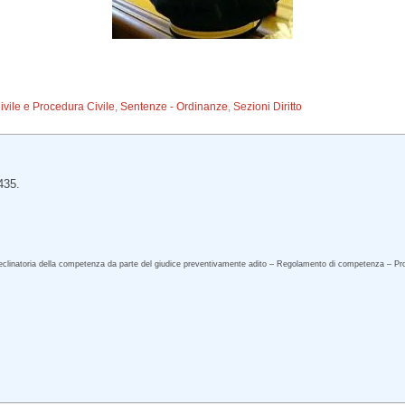
Civile e Procedura Civile
,
Sentenze - Ordinanze
,
Sezioni Diritto
435.
eclinatoria della competenza da parte del giudice preventivamente adito – Regolamento di competenza – Pro