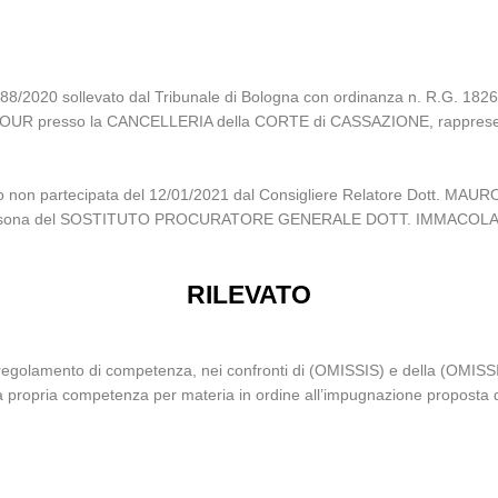
 18588/2020 sollevato dal Tribunale di Bologna con ordinanza n. R.G. 18
VOUR presso la CANCELLERIA della CORTE di CASSAZIONE, rappresenta
glio non partecipata del 12/01/2021 dal Consigliere Relatore Dott. MA
n persona del SOSTITUTO PROCURATORE GENERALE DOTT. IMMACOLATA Z
RILEVATO
 il regolamento di competenza, nei confronti di (OMISSIS) e della (OMISS
 la propria competenza per materia in ordine all’impugnazione proposta 