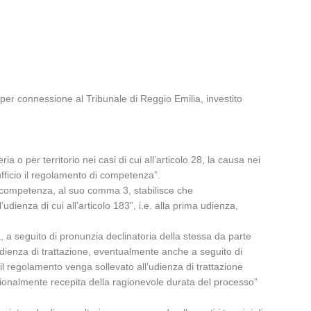
per connessione al Tribunale di Reggio Emilia, investito
a o per territorio nei casi di cui all’articolo 28, la causa nei
’ufficio il regolamento di competenza”.
 incompetenza, al suo comma 3, stabilisce che
’udienza di cui all’articolo 183”, i.e. alla prima udienza,
a, a seguito di pronunzia declinatoria della stessa da parte
udienza di trattazione, eventualmente anche a seguito di
il regolamento venga sollevato all’udienza di trattazione
tuzionalmente recepita della ragionevole durata del processo”