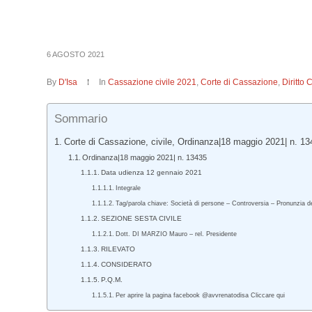
6 AGOSTO 2021
By
D'Isa
In
Cassazione civile 2021
,
Corte di Cassazione
,
Diritto 
Sommario
Corte di Cassazione, civile, Ordinanza|18 maggio 2021| n. 13
Ordinanza|18 maggio 2021| n. 13435
Data udienza 12 gennaio 2021
Integrale
Tag/parola chiave: Società di persone – Controversia – Pronunzia d
SEZIONE SESTA CIVILE
Dott. DI MARZIO Mauro – rel. Presidente
RILEVATO
CONSIDERATO
P.Q.M.
Per aprire la pagina facebook @avvrenatodisa Cliccare qui