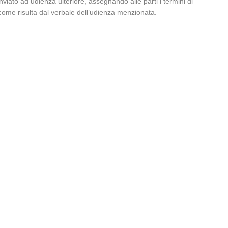
viato ad udienza ulteriore, assegnando alle parti i termini di
 come risulta dal verbale dell’udienza menzionata.