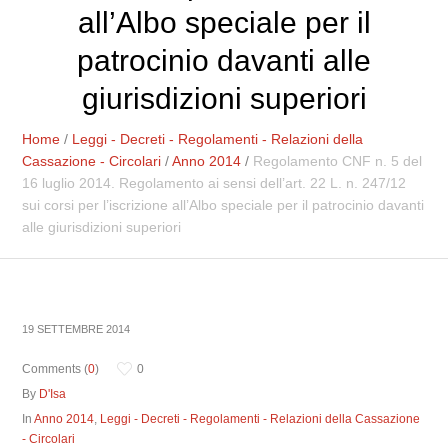
all’Albo speciale per il
patrocinio davanti alle
giurisdizioni superiori
Home
/
Leggi - Decreti - Regolamenti - Relazioni della
Cassazione - Circolari
/
Anno 2014
/
Regolamento CNF n. 5 del
16 luglio 2014. Regolamento ai sensi dell’art. 22 L. n. 247/12
sui corsi per l’iscrizione all’Albo speciale per il patrocinio davanti
alle giurisdizioni superiori
19 SETTEMBRE 2014
Comments (
0
)
0
By
D'Isa
In
Anno 2014
,
Leggi - Decreti - Regolamenti - Relazioni della Cassazione
- Circolari