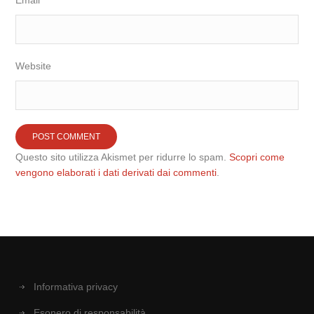
Email
Website
Questo sito utilizza Akismet per ridurre lo spam.
Scopri come
vengono elaborati i dati derivati dai commenti
.
Informativa privacy
Esonero di responsabilità