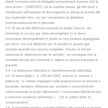
clienti (commercianti al dettaglio) prenotavano il pesce (chi la
sera prima – (OMISSIS); chi la mattina stessa, gli altri due) e
chiedevano all’imputato di decongelarlo in attesa (e prima) del
suo materiale ritiro, cio’ per consentirne la definitiva
commercializzazione in giornata.
3.3. Di qui la tesi difensiva secondo la quale il pesce, nel
momento in cui era gia’ stato decongelato (o si stava
comunque decongelando) e posto su una pedana appoggiata
per terra, non era detenuto per la vendita in quanto gia’
venduto quando era ancora congelato. Poiche’ la norma
sanziona la “detenzione per la vendita”, ne consegue che la
condotta tenuta dal ricorrente e’ atipica in quanto estranea al
precetto.
3.4. La deduzione difensiva e’ manifestamente infondata.
3.5. Ai sensi della L. n. 283 del 1962, articolo 5, comma 1,
lettera b), “e’ vietato impiegare nella preparazione di alimenti o
bevande, vendere, detenere per vendere o somministrare
come mercede ai propri dipendenti, o comunque distribuire per
il consumo sostanze alimentari: (…) b) in cattivo stato di
conservazione”.
3.6. Il ricorrente applica concetti civilistici alla vicenda in esame