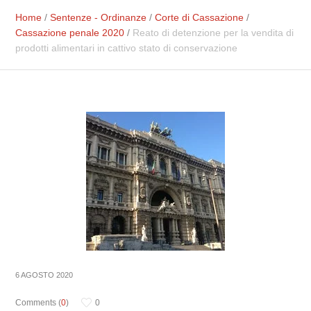
Home
/
Sentenze - Ordinanze
/
Corte di Cassazione
/
Cassazione penale 2020
/
Reato di detenzione per la vendita di
prodotti alimentari in cattivo stato di conservazione
6 AGOSTO 2020
Comments (
0
)
0