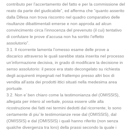
contributo per l’accertamento del fatto e per la commissione del
reato da parte del giudicabile”, ed afferma che “quanto asserito
dalla Difesa non trova riscontro nel quadro comparativo delle
risultanze dibattimentali emerse e non approda ad alcun
convincimento circa l’innocenza del prevenuto (il cui) tentativo
di confutare le prove d’accusa non ha sortito l’effetto
assolutorio”.
3.1. Il ricorrente lamenta l’omesso esame delle prove a
discarico attraverso le quali sarebbe stata inserita nel processo
un’informazione decisiva, in grado di modificare la decisione in
senso assolutorio: il pesce era stato decongelato su richiesta
degli acquirenti impegnati nel frattempo presso altri box di
vendita all’asta dei prodotti ittici situati nella medesima area
portuale.
3.2. Non e’ ben chiaro come la testimonianza del (OMISSIS),
allegata per intero al verbale, possa essere utile alla
ricostruzione dei fatti nei termini dedotti dal ricorrente; lo sono
certamente di piu’ le testimonianze rese dal (OMISSIS), dal
(OMISSIS) e dal (OMISSIS) i quali hanno riferito (non senza
qualche divergenza tra loro) della prassi secondo la quale i