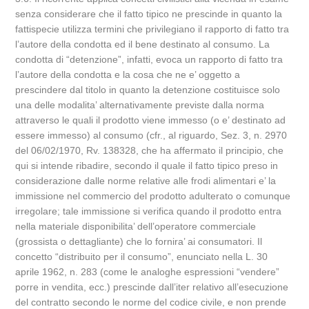
senza considerare che il fatto tipico ne prescinde in quanto la
fattispecie utilizza termini che privilegiano il rapporto di fatto tra
l’autore della condotta ed il bene destinato al consumo. La
condotta di “detenzione”, infatti, evoca un rapporto di fatto tra
l’autore della condotta e la cosa che ne e’ oggetto a
prescindere dal titolo in quanto la detenzione costituisce solo
una delle modalita’ alternativamente previste dalla norma
attraverso le quali il prodotto viene immesso (o e’ destinato ad
essere immesso) al consumo (cfr., al riguardo, Sez. 3, n. 2970
del 06/02/1970, Rv. 138328, che ha affermato il principio, che
qui si intende ribadire, secondo il quale il fatto tipico preso in
considerazione dalle norme relative alle frodi alimentari e’ la
immissione nel commercio del prodotto adulterato o comunque
irregolare; tale immissione si verifica quando il prodotto entra
nella materiale disponibilita’ dell’operatore commerciale
(grossista o dettagliante) che lo fornira’ ai consumatori. Il
concetto “distribuito per il consumo”, enunciato nella L. 30
aprile 1962, n. 283 (come le analoghe espressioni “vendere”
porre in vendita, ecc.) prescinde dall’iter relativo all’esecuzione
del contratto secondo le norme del codice civile, e non prende