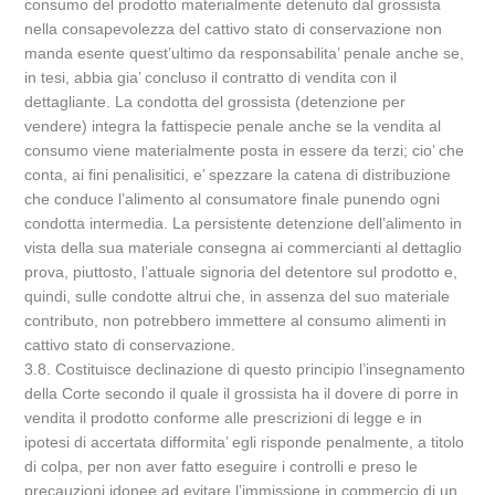
consumo del prodotto materialmente detenuto dal grossista
nella consapevolezza del cattivo stato di conservazione non
manda esente quest’ultimo da responsabilita’ penale anche se,
in tesi, abbia gia’ concluso il contratto di vendita con il
dettagliante. La condotta del grossista (detenzione per
vendere) integra la fattispecie penale anche se la vendita al
consumo viene materialmente posta in essere da terzi; cio’ che
conta, ai fini penalisitici, e’ spezzare la catena di distribuzione
che conduce l’alimento al consumatore finale punendo ogni
condotta intermedia. La persistente detenzione dell’alimento in
vista della sua materiale consegna ai commercianti al dettaglio
prova, piuttosto, l’attuale signoria del detentore sul prodotto e,
quindi, sulle condotte altrui che, in assenza del suo materiale
contributo, non potrebbero immettere al consumo alimenti in
cattivo stato di conservazione.
3.8. Costituisce declinazione di questo principio l’insegnamento
della Corte secondo il quale il grossista ha il dovere di porre in
vendita il prodotto conforme alle prescrizioni di legge e in
ipotesi di accertata difformita’ egli risponde penalmente, a titolo
di colpa, per non aver fatto eseguire i controlli e preso le
precauzioni idonee ad evitare l’immissione in commercio di un