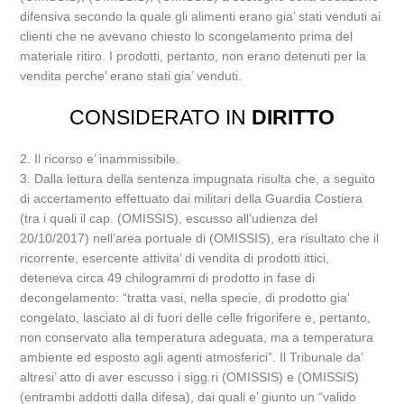
difensiva secondo la quale gli alimenti erano gia’ stati venduti ai
clienti che ne avevano chiesto lo scongelamento prima del
materiale ritiro. I prodotti, pertanto, non erano detenuti per la
vendita perche’ erano stati gia’ venduti.
CONSIDERATO IN
DIRITTO
2. Il ricorso e’ inammissibile.
3. Dalla lettura della sentenza impugnata risulta che, a seguito
di accertamento effettuato dai militari della Guardia Costiera
(tra i quali il cap. (OMISSIS), escusso all’udienza del
20/10/2017) nell’area portuale di (OMISSIS), era risultato che il
ricorrente, esercente attivita’ di vendita di prodotti ittici,
deteneva circa 49 chilogrammi di prodotto in fase di
decongelamento: “tratta vasi, nella specie, di prodotto gia’
congelato, lasciato al di fuori delle celle frigorifere e, pertanto,
non conservato alla temperatura adeguata, ma a temperatura
ambiente ed esposto agli agenti atmosferici”. Il Tribunale da’
altresi’ atto di aver escusso i sigg.ri (OMISSIS) e (OMISSIS)
(entrambi addotti dalla difesa), dai quali e’ giunto un “valido