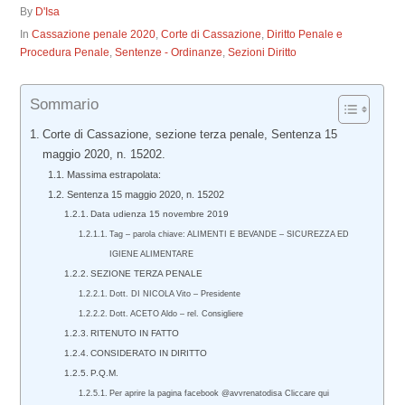
By
D'Isa
In
Cassazione penale 2020
,
Corte di Cassazione
,
Diritto Penale e
Procedura Penale
,
Sentenze - Ordinanze
,
Sezioni Diritto
Sommario
Corte di Cassazione, sezione terza penale, Sentenza 15
maggio 2020, n. 15202.
Massima estrapolata:
Sentenza 15 maggio 2020, n. 15202
Data udienza 15 novembre 2019
Tag – parola chiave: ALIMENTI E BEVANDE – SICUREZZA ED
IGIENE ALIMENTARE
SEZIONE TERZA PENALE
Dott. DI NICOLA Vito – Presidente
Dott. ACETO Aldo – rel. Consigliere
RITENUTO IN FATTO
CONSIDERATO IN DIRITTO
P.Q.M.
Per aprire la pagina facebook @avvrenatodisa Cliccare qui