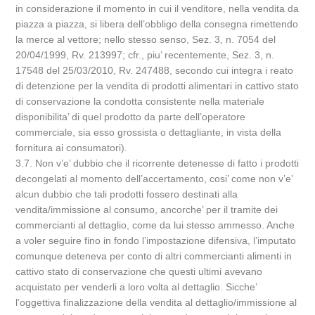
in considerazione il momento in cui il venditore, nella vendita da
piazza a piazza, si libera dell’obbligo della consegna rimettendo
la merce al vettore; nello stesso senso, Sez. 3, n. 7054 del
20/04/1999, Rv. 213997; cfr., piu’ recentemente, Sez. 3, n.
17548 del 25/03/2010, Rv. 247488, secondo cui integra i reato
di detenzione per la vendita di prodotti alimentari in cattivo stato
di conservazione la condotta consistente nella materiale
disponibilita’ di quel prodotto da parte dell’operatore
commerciale, sia esso grossista o dettagliante, in vista della
fornitura ai consumatori).
3.7. Non v’e’ dubbio che il ricorrente detenesse di fatto i prodotti
decongelati al momento dell’accertamento, cosi’ come non v’e’
alcun dubbio che tali prodotti fossero destinati alla
vendita/immissione al consumo, ancorche’ per il tramite dei
commercianti al dettaglio, come da lui stesso ammesso. Anche
a voler seguire fino in fondo l’impostazione difensiva, l’imputato
comunque deteneva per conto di altri commercianti alimenti in
cattivo stato di conservazione che questi ultimi avevano
acquistato per venderli a loro volta al dettaglio. Sicche’
l’oggettiva finalizzazione della vendita al dettaglio/immissione al