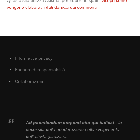
Questo sito utilizza Akismet per ridurre lo spam.
Scopri come
vengono elaborati i dati derivati dai commenti
.
Informativa privacy
Esonero di responsabilità
Collaborazioni
Ad poenitendum properat cito qui iudicat
- la
necessità della ponderazione nello svolgimento
dell'attività giudiziaria