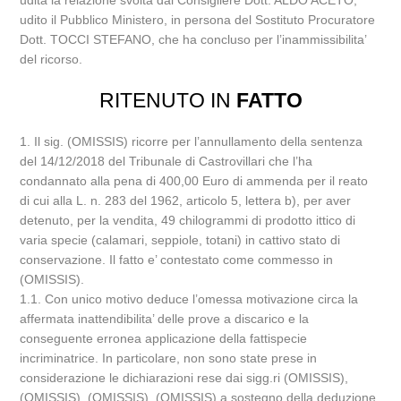
udita la relazione svolta dal Consigliere Dott. ALDO ACETO;
udito il Pubblico Ministero, in persona del Sostituto Procuratore
Dott. TOCCI STEFANO, che ha concluso per l’inammissibilita’
del ricorso.
RITENUTO IN
FATTO
1. Il sig. (OMISSIS) ricorre per l’annullamento della sentenza
del 14/12/2018 del Tribunale di Castrovillari che l’ha
condannato alla pena di 400,00 Euro di ammenda per il reato
di cui alla L. n. 283 del 1962, articolo 5, lettera b), per aver
detenuto, per la vendita, 49 chilogrammi di prodotto ittico di
varia specie (calamari, seppiole, totani) in cattivo stato di
conservazione. Il fatto e’ contestato come commesso in
(OMISSIS).
1.1. Con unico motivo deduce l’omessa motivazione circa la
affermata inattendibilita’ delle prove a discarico e la
conseguente erronea applicazione della fattispecie
incriminatrice. In particolare, non sono state prese in
considerazione le dichiarazioni rese dai sigg.ri (OMISSIS),
(OMISSIS), (OMISSIS), (OMISSIS) a sostegno della deduzione