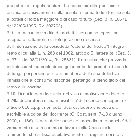
prodotto non regolamentare. La responsabilita’ puo’ essere
esclusa esclusivamente dalla assoluta buona fede riferibile solo
a ipotesi di forza maggiore o di caso fortuito (Sez. 3, n. 10571
del 22/05/1995, Rv. 202703).
3.9. La messa in vendita di prodotti ittici non sottoposti ad
adeguato trattamento di refrigerazione (a causa
dell’interruzione della cosiddetta “catena del freddo”) integra il
reato di cui alla L. n. 283 del 1962, articolo 5, lettera b), (Sez. 3,
n. 3711 del 08/01/2014, Rv. 25831); il grossista che provveda
egli stesso al materiale decongelamento del prodotto ittico e lo
detenga poi persino per terra in attesa della sua definitiva
immissione al consumo risponde, pertango, a pieno titolo del
reato a lui ascritto.
3.10. Di qui la non decisivita’ del vizio di motivazione dedotto.
4. Alla declaratoria di inammissibilita’ del ricorso consegue, ex
articolo 616 c.p.p., non potendosi escludere che essa sia
ascrivibile a colpa del ricorrente (C. Cost. sent. 7-13 giugno
2000, n. 186), l’onere delle spese del procedimento nonche’ del
versamento di una somma in favore della Cassa delle
ammende, che si fissa equitativamente, in ragione dei motivi