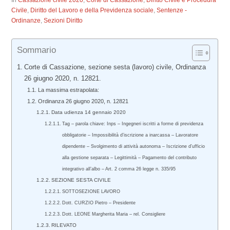
In
Cassazione civile 2020
,
Corte di Cassazione
,
Diritto Civile e Procedura
Civile
,
Diritto del Lavoro e della Previdenza sociale
,
Sentenze -
Ordinanze
,
Sezioni Diritto
Sommario
Corte di Cassazione, sezione sesta (lavoro) civile, Ordinanza
26 giugno 2020, n. 12821.
La massima estrapolata:
Ordinanza 26 giugno 2020, n. 12821
Data udienza 14 gennaio 2020
Tag – parola chiave: Inps – Ingegneri iscritti a forme di previdenza
obbligatorie – Impossibilità d’iscrizione a inarcassa – Lavoratore
dipendente – Svolgimento di attività autonoma – Iscrizione d’ufficio
alla gestione separata – Legittimità – Pagamento del contributo
integrativo all’albo – Art. 2 comma 26 legge n. 335/95
SEZIONE SESTA CIVILE
SOTTOSEZIONE LAVORO
Dott. CURZIO Pietro – Presidente
Dott. LEONE Margherita Maria – rel. Consigliere
RILEVATO