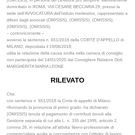
(OMISSIS), in persona del Direttore pro tempore, elettivamente
domiciliato in ROMA, VIA CESARE BECCARIA 29, presso la
sede dell’AVVOCATURA dell’Istituto medesimo, rappresentato e
difeso dagli avvocati (OMISSIS), (OMISSIS), (OMISSIS),
(OMISSIS), (OMISSIS);
– controricorrente –
avverso la sentenza n. 651/2018 della CORTE D’APPELLO di
MILANO, depositata il 19/06/2018;
udita la relazione della causa svolta nella camera di consiglio
non partecipata del 14/01/2020 dal Consigliere Relatore Dott.
MARGHERITA MARIA LEONE.
RILEVATO
Che:
con sentenza n. 651/2018 la Corte di appello di Milano
riformando la pronuncia di primo grado, ha dichiarato
(OMISSIS) tenuta al pagamento di contributi dovuti alla
Gestione separata di cui alla L. n. 335 del 1995, articolo 2,
comma 26, in relazione all’attivita’ libero-professionale di
commercialista svolta in concomitanza con l’attivita’ di lavoro