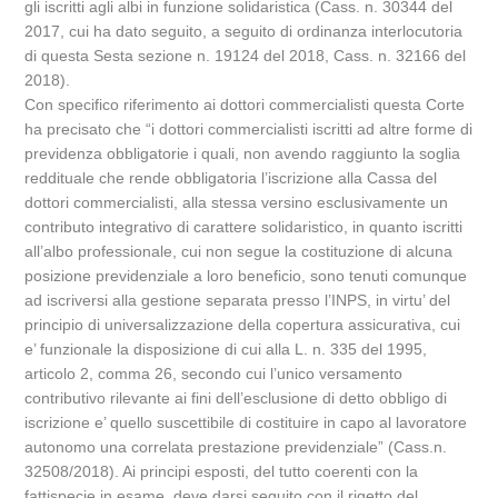
gli iscritti agli albi in funzione solidaristica (Cass. n. 30344 del
2017, cui ha dato seguito, a seguito di ordinanza interlocutoria
di questa Sesta sezione n. 19124 del 2018, Cass. n. 32166 del
2018).
Con specifico riferimento ai dottori commercialisti questa Corte
ha precisato che “i dottori commercialisti iscritti ad altre forme di
previdenza obbligatorie i quali, non avendo raggiunto la soglia
reddituale che rende obbligatoria l’iscrizione alla Cassa del
dottori commercialisti, alla stessa versino esclusivamente un
contributo integrativo di carattere solidaristico, in quanto iscritti
all’albo professionale, cui non segue la costituzione di alcuna
posizione previdenziale a loro beneficio, sono tenuti comunque
ad iscriversi alla gestione separata presso l’INPS, in virtu’ del
principio di universalizzazione della copertura assicurativa, cui
e’ funzionale la disposizione di cui alla L. n. 335 del 1995,
articolo 2, comma 26, secondo cui l’unico versamento
contributivo rilevante ai fini dell’esclusione di detto obbligo di
iscrizione e’ quello suscettibile di costituire in capo al lavoratore
autonomo una correlata prestazione previdenziale” (Cass.n.
32508/2018). Ai principi esposti, del tutto coerenti con la
fattispecie in esame, deve darsi seguito con il rigetto del