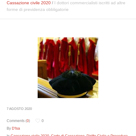
Cassazione civile 2020
/
I dottori commercialisti iscritti ad altre
forme di previdenza obbligatorie
7 AGOSTO 2020
Comments (
0
)
0
By
D'Isa