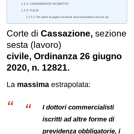
CONSIDERATO IN DIRITTO
P.Q.M.
Per aprire la pagina facebook @avvrenatodisa Cliccare qui
Corte di
Cassazione,
sezione
sesta (lavoro)
civile
, Ordinanza 26 giugno
2020, n. 12821.
La
massima
estrapolata:
I dottori commercialisti
iscritti ad altre forme di
previdenza obbligatorie, i