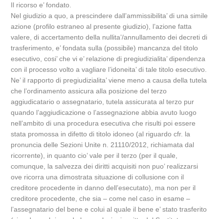
Il ricorso e’ fondato.
Nel giudizio a quo, a prescindere dall’ammissibilita’ di una simile
azione (profilo estraneo al presente giudizio), l’azione fatta
valere, di accertamento della nullita’/annullamento dei decreti di
trasferimento, e’ fondata sulla (possibile) mancanza del titolo
esecutivo, cosi’ che vi e’ relazione di pregiudizialita’ dipendenza
con il processo volto a vagliare l’idoneita’ di tale titolo esecutivo.
Ne’ il rapporto di pregiudizialita’ viene meno a causa della tutela
che l’ordinamento assicura alla posizione del terzo
aggiudicatario o assegnatario, tutela assicurata al terzo pur
quando l’aggiudicazione o l’assegnazione abbia avuto luogo
nell’ambito di una procedura esecutiva che risulti poi essere
stata promossa in difetto di titolo idoneo (al riguardo cfr. la
pronuncia delle Sezioni Unite n. 21110/2012, richiamata dal
ricorrente), in quanto cio’ vale per il terzo (per il quale,
comunque, la salvezza dei diritti acquisiti non puo’ realizzarsi
ove ricorra una dimostrata situazione di collusione con il
creditore procedente in danno dell’esecutato), ma non per il
creditore procedente, che sia – come nel caso in esame –
l’assegnatario del bene e colui al quale il bene e’ stato trasferito