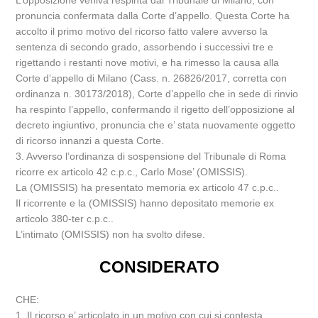
L’opposizione veniva respinta dal Tribunale di Milano, con
pronuncia confermata dalla Corte d’appello. Questa Corte ha
accolto il primo motivo del ricorso fatto valere avverso la
sentenza di secondo grado, assorbendo i successivi tre e
rigettando i restanti nove motivi, e ha rimesso la causa alla
Corte d’appello di Milano (Cass. n. 26826/2017, corretta con
ordinanza n. 30173/2018), Corte d’appello che in sede di rinvio
ha respinto l’appello, confermando il rigetto dell’opposizione al
decreto ingiuntivo, pronuncia che e’ stata nuovamente oggetto
di ricorso innanzi a questa Corte.
3. Avverso l’ordinanza di sospensione del Tribunale di Roma
ricorre ex articolo 42 c.p.c., Carlo Mose’ (OMISSIS).
La (OMISSIS) ha presentato memoria ex articolo 47 c.p.c..
Il ricorrente e la (OMISSIS) hanno depositato memorie ex
articolo 380-ter c.p.c..
L’intimato (OMISSIS) non ha svolto difese.
CONSIDERATO
CHE:
1. Il ricorso e’ articolato in un motivo con cui si contesta