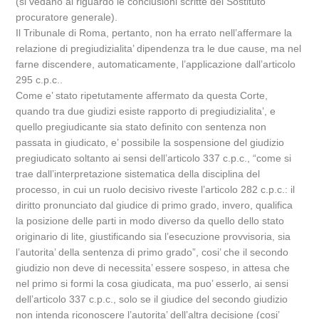
(si vedano al riguardo le conclusioni scritte del Sostituto
procuratore generale).
Il Tribunale di Roma, pertanto, non ha errato nell’affermare la
relazione di pregiudizialita’ dipendenza tra le due cause, ma nel
farne discendere, automaticamente, l’applicazione dall’articolo
295 c.p.c..
Come e’ stato ripetutamente affermato da questa Corte,
quando tra due giudizi esiste rapporto di pregiudizialita’, e
quello pregiudicante sia stato definito con sentenza non
passata in giudicato, e’ possibile la sospensione del giudizio
pregiudicato soltanto ai sensi dell’articolo 337 c.p.c., “come si
trae dall’interpretazione sistematica della disciplina del
processo, in cui un ruolo decisivo riveste l’articolo 282 c.p.c.: il
diritto pronunciato dal giudice di primo grado, invero, qualifica
la posizione delle parti in modo diverso da quello dello stato
originario di lite, giustificando sia l’esecuzione provvisoria, sia
l’autorita’ della sentenza di primo grado”, cosi’ che il secondo
giudizio non deve di necessita’ essere sospeso, in attesa che
nel primo si formi la cosa giudicata, ma puo’ esserlo, ai sensi
dell’articolo 337 c.p.c., solo se il giudice del secondo giudizio
non intenda riconoscere l’autorita’ dell’altra decisione (cosi’