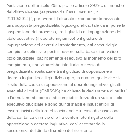
“violazione dell’articolo 295 c.p.c., e articolo 2929 c.c., nonche’
del diritto vivente (espresso da Cass., sez. un., n.
21110/2012)”, per avere il Tribunale erroneamente ravvisato
una supposta pregiudizialita’ logico-giuridica, tale da imporre la
sospensione del processo, tra il giudizio di impugnazione del
titolo esecutivo (il decreto ingiuntivo) e il giudizio di
impugnazione dei decreti di trasferimento, atti esecutivi gia’
compiuti e definitivi e posti in essere sulla base di un valido
titolo giudiziale, pacificamente esecutivo al momento del loro
compimento; non vi sarebbe infatti alcun nesso di
pregiudizialita’ sostanziale tra il giudizio di opposizione a
decreto ingiuntivo e il giudizio a quo, in quanto, quale che sia
l’esito della causa di opposizione al decreto ingiuntivo, gli atti
esecutivi di cui la (OMISSIS) ha chiesto la declaratoria di nullita’
o l’annullamento sono stati compiuti in forza di un valido titolo
esecutivo giudiziale e sono quindi stabili e insuscettibili di
essere incisi nella loro efficacia anche in caso di cassazione
della sentenza di rinvio che ha confermato il rigetto della
opposizione a decreto ingiuntivo, cosi’ accertando la
sussistenza del diritto di credito del ricorrente.