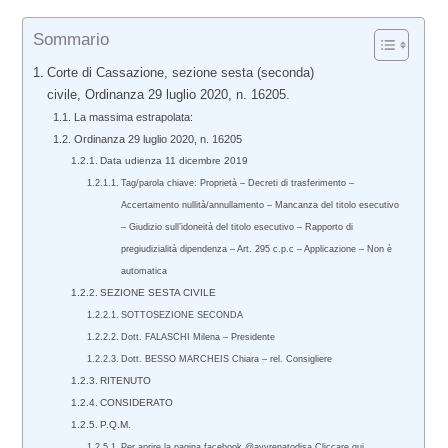
Sommario
Corte di Cassazione, sezione sesta (seconda)
civile, Ordinanza 29 luglio 2020, n. 16205.
La massima estrapolata:
Ordinanza 29 luglio 2020, n. 16205
Data udienza 11 dicembre 2019
Tag/parola chiave: Proprietà – Decreti di trasferimento –
Accertamento nullità/annullamento – Mancanza del titolo esecutivo
– Giudizio sull’idoneità del titolo esecutivo – Rapporto di
pregiudizialità dipendenza – Art. 295 c.p.c – Applicazione – Non è
automatica
SEZIONE SESTA CIVILE
SOTTOSEZIONE SECONDA
Dott. FALASCHI Milena – Presidente
Dott. BESSO MARCHEIS Chiara – rel. Consigliere
RITENUTO
CONSIDERATO
P.Q.M.
Per aprire la pagina facebook @avvrenatodisa Cliccare qui