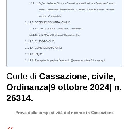
Tag/parola chiave: Ricorso – Cassazione – Notificazione – Sentenza – Relata di
notifica – Mancanza – Inammissibile – Sussiste – Corpo del ricorso – Rispetto
termine – Ammissibile
SEZIONE SECONDA CIVILE
Dott. DI VIRGILIO Rosa Maria – Presidente
Dott. AMATO Cristina â€“ Consigliere Rel.
RILEVATO CHE:
CONSIDERATO CHE:
P.Q.M.
Per aprire la pagina facebook @avvrenatodisa Cliccare qui
Corte di
Cassazione
,
civile
,
Ordinanza|9 ottobre 2024| n.
26314.
Prova della tempestività del ricorso in Cassazione