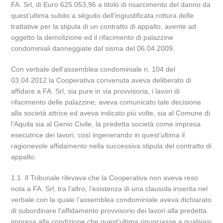
FA. Srl, di Euro 625.053,96 a titolo di risarcimento del danno da
quest’ultima subito a séguito dell’ingiustificata rottura delle
trattative per la stipula di un contratto di appalto, avente ad
oggetto la demolizione ed il rifacimento di palazzine
condominiali danneggiate dal sisma del 06.04.2009.
Con verbale dell’assemblea condominiale n. 104 del
03.04.2012 la Cooperativa convenuta aveva deliberato di
affidare a FA. Srl, sia pure in via provvisoria, i lavori di
rifacimento delle palazzine; aveva comunicato tale decisione
alla società attrice ed aveva indicato più volte, sia al Comune di
l’Aquila sia al Genio Civile, la predetta società come impresa
esecutrice dei lavori, così ingenerando in quest’ultima il
ragionevole affidamento nella successiva stipula del contratto di
appalto.
1.1. Il Tribunale rilevava che la Cooperativa non aveva reso
nota a FA. Srl, tra l’altro, l’esistenza di una clausola inserita nel
verbale con la quale l’assemblea condominiale aveva dichiarato
di subordinare l’affidamento provvisorio dei lavori alla predetta
impresa alla condizione che quest’ultima rinunciasse a qualsiasi