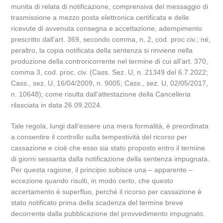
munita di relata di notificazione, comprensiva del messaggio di
trasmissione a mezzo posta elettronica certificata e delle
ricevute di avvenuta consegna e accettazione, adempimento
prescritto dall’art. 369, secondo comma, n. 2, cod. proc civ.; né,
peraltro, la copia notificata della sentenza si rinviene nella
produzione della controricorrente nel termine di cui all’art. 370,
comma 3, cod. proc. civ. (Cass. Sez. U, n. 21349 del 6.7.2022;
Cass., sez. U, 16/04/2009, n. 9005; Cass., sez. U, 02/05/2017,
n. 10648); come risulta dall’attestazione della Cancelleria
rilasciata in data 26.09.2024.
Tale regola, lungi dall’essere una mera formalità, è preordinata
a consentire il controllo sulla tempestività del ricorso per
cassazione e cioè che esso sia stato proposto entro il termine
di giorni sessanta dalla notificazione della sentenza impugnata.
Per questa ragione, il principio subisce una – apparente –
eccezione quando risulti, in modo certo, che questo
accertamento è superfluo, perché il ricorso per cassazione è
stato notificato prima della scadenza del termine breve
decorrente dalla pubblicazione del provvedimento impugnato.