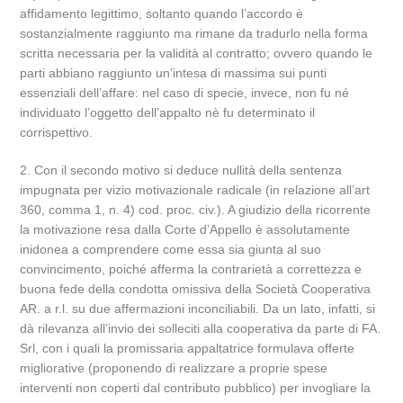
affidamento legittimo, soltanto quando l’accordo è
sostanzialmente raggiunto ma rimane da tradurlo nella forma
scritta necessaria per la validità al contratto; ovvero quando le
parti abbiano raggiunto un’intesa di massima sui punti
essenziali dell’affare: nel caso di specie, invece, non fu né
individuato l’oggetto dell’appalto nè fu determinato il
corrispettivo.
2. Con il secondo motivo si deduce nullità della sentenza
impugnata per vizio motivazionale radicale (in relazione all’art
360, comma 1, n. 4) cod. proc. civ.). A giudizio della ricorrente
la motivazione resa dalla Corte d’Appello è assolutamente
inidonea a comprendere come essa sia giunta al suo
convincimento, poiché afferma la contrarietà a correttezza e
buona fede della condotta omissiva della Società Cooperativa
AR. a r.l. su due affermazioni inconciliabili. Da un lato, infatti, si
dà rilevanza all’invio dei solleciti alla cooperativa da parte di FA.
Srl, con i quali la promissaria appaltatrice formulava offerte
migliorative (proponendo di realizzare a proprie spese
interventi non coperti dal contributo pubblico) per invogliare la