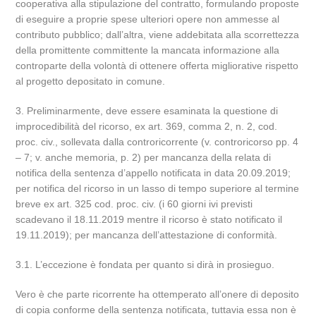
cooperativa alla stipulazione del contratto, formulando proposte
di eseguire a proprie spese ulteriori opere non ammesse al
contributo pubblico; dall’altra, viene addebitata alla scorrettezza
della promittente committente la mancata informazione alla
controparte della volontà di ottenere offerta migliorative rispetto
al progetto depositato in comune.
3. Preliminarmente, deve essere esaminata la questione di
improcedibilità del ricorso, ex art. 369, comma 2, n. 2, cod.
proc. civ., sollevata dalla controricorrente (v. controricorso pp. 4
– 7; v. anche memoria, p. 2) per mancanza della relata di
notifica della sentenza d’appello notificata in data 20.09.2019;
per notifica del ricorso in un lasso di tempo superiore al termine
breve ex art. 325 cod. proc. civ. (i 60 giorni ivi previsti
scadevano il 18.11.2019 mentre il ricorso è stato notificato il
19.11.2019); per mancanza dell’attestazione di conformità.
3.1. L’eccezione è fondata per quanto si dirà in prosieguo.
Vero è che parte ricorrente ha ottemperato all’onere di deposito
di copia conforme della sentenza notificata, tuttavia essa non è