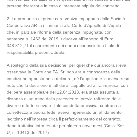
pretesa risarcitoria in caso di mancata stipula del contratto.
2. La pronuncia di prime cure veniva impugnata dalla Società
Cooperativa AR. a r.l. innanzi alla Corte d’Appello di l’Aquila
che, in parziale riforma della sentenza impugnata, con
sentenza n. 1462 del 2019, riduceva all’importo di Euro
348.312,71 il risarcimento dei danni riconosciuto a titolo di
responsabilità precontrattuale.
A sostegno della sua decisione, per quel che qui ancora rileva,
osservava la Corte che FA. Srl non era a conoscenza della
condizione apposta nella delibera; né l’appellante le aveva reso
noto che la decisione di affidare l’appalto ad altra impresa, con
delibera assembleare del 12.04.2013, era stata assunta a
distanza di un anno dalla precedente, previo raffronto delle
diverse offerte ricevute. Tale condotta omissiva, contraria a
correttezza e buona fede, aveva ingenerato un affidamento
legittimo nell’impresa circa il perfezionamento del contratto,
dopo trattative intrattenute per almeno nove mesi (Cass. Sez.
U, n. 10413 del 2017).