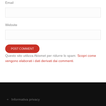
Email
Website
Questo sito utilizza Akismet per ridurre lo spam.
Scopri come
vengono elaborati i dati derivati dai commenti
.
Informativa privacy