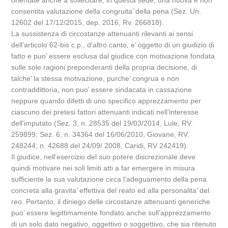
orientate anche a sollecitare, in questa sede, una nuova e non
consentita valutazione della congruita’ della pena (Sez. Un.
12602 del 17/12/2015, dep. 2016, Rv. 266818).
La sussistenza di circostanze attenuanti rilevanti ai sensi
dell’articolo 62-bis c.p., d’altro canto, e’ oggetto di un giudizio di
fatto e puo’ essere esclusa dal giudice con motivazione fondata
sulle sole ragioni preponderanti della propria decisione, di
talche’ la stessa motivazione, purche’ congrua e non
contraddittoria, non puo’ essere sindacata in cassazione
neppure quando difetti di uno specifico apprezzamento per
ciascuno dei pretesi fattori attenuanti indicati nell’interesse
dell’imputato (Sez. 3, n. 28535 del 19/03/2014, Lule, RV.
259899; Sez. 6, n. 34364 del 16/06/2010, Giovane, RV.
248244; n. 42688 del 24/09/ 2008, Caridi, RV 242419).
Il giudice, nell’esercizio del suo potere discrezionale deve
quindi motivare nei soli limiti atti a far emergere in misura
sufficiente la sua valutazione circa l’adeguamento della pena
concreta alla gravita’ effettiva del reato ed alla personalita’ del
reo. Pertanto, il diniego delle circostanze attenuanti generiche
puo’ essere legittimamente fondato anche sull’apprezzamento
di un solo dato negativo, oggettivo o soggettivo, che sia ritenuto