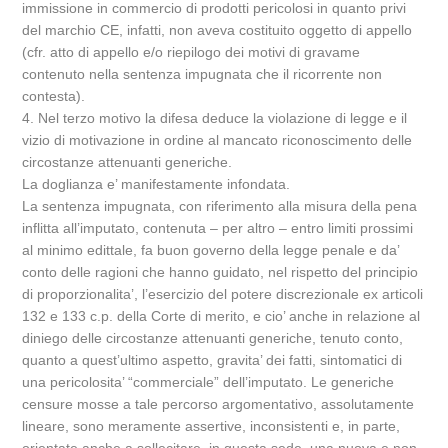
immissione in commercio di prodotti pericolosi in quanto privi
del marchio CE, infatti, non aveva costituito oggetto di appello
(cfr. atto di appello e/o riepilogo dei motivi di gravame
contenuto nella sentenza impugnata che il ricorrente non
contesta).
4. Nel terzo motivo la difesa deduce la violazione di legge e il
vizio di motivazione in ordine al mancato riconoscimento delle
circostanze attenuanti generiche.
La doglianza e’ manifestamente infondata.
La sentenza impugnata, con riferimento alla misura della pena
inflitta all’imputato, contenuta – per altro – entro limiti prossimi
al minimo edittale, fa buon governo della legge penale e da’
conto delle ragioni che hanno guidato, nel rispetto del principio
di proporzionalita’, l’esercizio del potere discrezionale ex articoli
132 e 133 c.p. della Corte di merito, e cio’ anche in relazione al
diniego delle circostanze attenuanti generiche, tenuto conto,
quanto a quest’ultimo aspetto, gravita’ dei fatti, sintomatici di
una pericolosita’ “commerciale” dell’imputato. Le generiche
censure mosse a tale percorso argomentativo, assolutamente
lineare, sono meramente assertive, inconsistenti e, in parte,