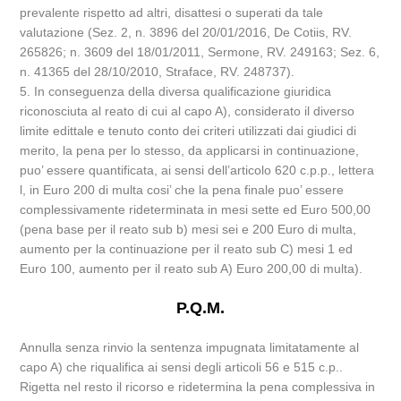
prevalente rispetto ad altri, disattesi o superati da tale
valutazione (Sez. 2, n. 3896 del 20/01/2016, De Cotiis, RV.
265826; n. 3609 del 18/01/2011, Sermone, RV. 249163; Sez. 6,
n. 41365 del 28/10/2010, Straface, RV. 248737).
5. In conseguenza della diversa qualificazione giuridica
riconosciuta al reato di cui al capo A), considerato il diverso
limite edittale e tenuto conto dei criteri utilizzati dai giudici di
merito, la pena per lo stesso, da applicarsi in continuazione,
puo’ essere quantificata, ai sensi dell’articolo 620 c.p.p., lettera
l, in Euro 200 di multa cosi’ che la pena finale puo’ essere
complessivamente rideterminata in mesi sette ed Euro 500,00
(pena base per il reato sub b) mesi sei e 200 Euro di multa,
aumento per la continuazione per il reato sub C) mesi 1 ed
Euro 100, aumento per il reato sub A) Euro 200,00 di multa).
P.Q.M.
Annulla senza rinvio la sentenza impugnata limitatamente al
capo A) che riqualifica ai sensi degli articoli 56 e 515 c.p..
Rigetta nel resto il ricorso e ridetermina la pena complessiva in