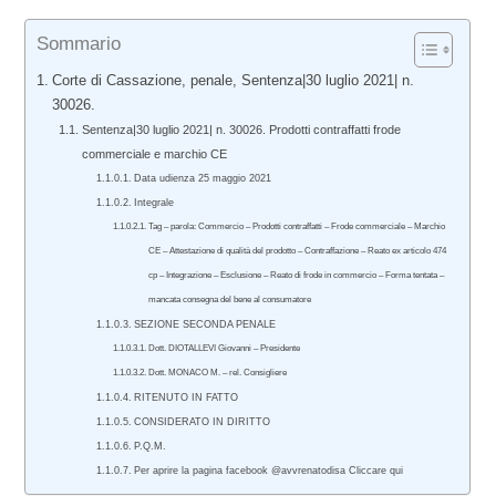
Sommario
Corte di Cassazione, penale, Sentenza|30 luglio 2021| n.
30026.
Sentenza|30 luglio 2021| n. 30026. Prodotti contraffatti frode
commerciale e marchio CE
Data udienza 25 maggio 2021
Integrale
Tag – parola: Commercio – Prodotti contraffatti – Frode commerciale – Marchio
CE – Attestazione di qualità del prodotto – Contraffazione – Reato ex articolo 474
cp – Integrazione – Esclusione – Reato di frode in commercio – Forma tentata –
mancata consegna del bene al consumatore
SEZIONE SECONDA PENALE
Dott. DIOTALLEVI Giovanni – Presidente
Dott. MONACO M. – rel. Consigliere
RITENUTO IN FATTO
CONSIDERATO IN DIRITTO
P.Q.M.
Per aprire la pagina facebook @avvrenatodisa Cliccare qui