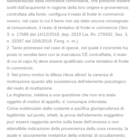
standardizzati dalla normativa comunitaria, che possono essere
scelti dall’acquirente in ragione della loro origine e provenienza
controllata alla fonte- configura il reato di frode in commercio
ovvero, nel caso in cui il bene non sia stato ancora consegnato
al consumatore, il reato di tentativo di frode in commercio (Sez.
3, n. 17686 del 14/12/2018, dep. 2019 Lia, Rv. 275932; Sez. 3,
n. 33397 del 20/6/2018, Feng, n. m.).
2. Tanto premesso nel caso di specie, nel quale il ricorrente ha
posto in vendita beni con la marcatura CE contraffatta, il reato
di cui al capo A) deve essere qualificato come tentativo di frode
in commercio.
3. Nel primo motivo la difesa rileva altresi’ la carenza di
motivazione quanto alla sussistenza dell’elemento psicologico
del reato di ricettazione.
La doglianza, relativa a una questione che non era stata
oggetto di motivo di appello, e’ comunque infondata.
Come evidenziato dalla costante e pacifica giurisprudenza di
legittimita’ sul punto, infatti, la prova dell’elemento soggettivo
puo’ essere raggiunta anche sulla base dell’omessa o non
attendibile indicazione della provenienza della cosa ricevuta, la
quale e’ sicuramente rivelatrice della volonta’ di occultamento,