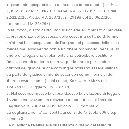
logicamente spiegabile con un acquisto in mala fede (cfr. Sez.
2, n. 20193 del 19/04/2017, Kebe, RV. 270120; n. 53017 del
22/11/2016, Alotta, RV. 268713; n. 29198 del 25/05/2010,
Fontanella, Rv. 248265)
In tal modo, d’altro canto, non si richiede all’imputato di provare
la provenienza del possesso delle cose, ma soltanto di fornire
un’attendibile spiegazione dell’origine del possesso delle cose
medesime, assolvendo non a un onere probatorio, bensi’ a un
onere di allegazione di elementi, che potrebbero costituire
l’indicazione di un tema di prova per le parti e per i poteri
officiosi del giudice, e che comunque possano essere valutati
da parte del giudice di merito secondo i comuni principi del
libero convincimento (in tal senso, Sez. U, n. 35535 del
12/07/2007, Ruggiero, Rv. 236914).
3. Nel secondo motivo la difesa deduce la violazione di legge e
il vizio di motivazione in relazione al reato di cui al Decreto
Legislativo n. 206 del 2005, articolo 112, comma 2.
La doglianza non e’ consentita ai sensi dell’articolo 606 c.p.p.,
comma 3.
La questione relativa alla sussistenza o meno del reato di