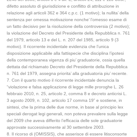
difetto assoluto di giurisdizione e conflitto di attribuzione in
relazione agli articoli 362 e 364 c.p.c. (1 motivo); la nullita’ della
sentenza per omessa motivazione nonche’ l’omesso esame di
un fatto decisivo per la risoluzione della controversia (2 motivo);
la violazione del Decreto del Presidente della Repubblica n. 761
del 1979, articolo 13 e del L. n. 207 del 1985, articolo 9 (3
motivo). Il ricorrente incidentale evidenzia che l’unica
disposizione applicabile alla fattispecie che disciplina l’ipotesi
della contemporanea vigenza di piu’ graduatorie, ossia quella
dettata dal richiamato Decreto del Presidente della Repubblica
n. 761 del 1979, assegna priorita’ alla graduatoria piu’ recente.
7. Con il quarto motivo il ricorrente incidentale denuncia la
“violazione e falsa applicazione di legge mille proroghe L. 26
febbraio 2010, n. 25, articolo 2, comma 8 e decreto anticrisi L.
3 agosto 2009, n. 102, articolo 17 comma 19” e sostiene, in
sintesi, che la prima delle due norme, in base al principio lex
speciali derogat legi generali, non poteva prevalere sulla legge
del 2009 che aveva differito l’efficacia delle sole graduatorie
approvate successivamente al 30 settembre 2003.
8. Il ricorso di (OMISSIS), che asserisce di essere litisconsorte