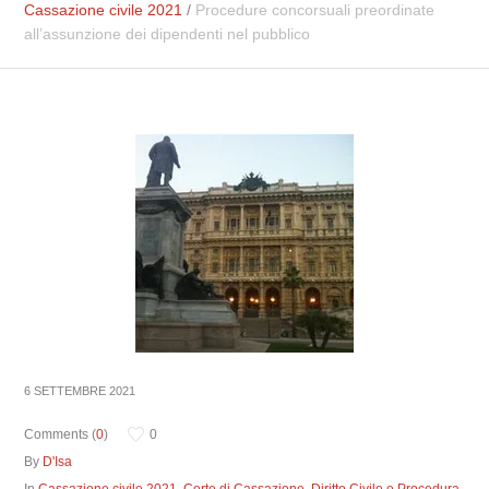
Cassazione civile 2021
/
Procedure concorsuali preordinate
all’assunzione dei dipendenti nel pubblico
6 SETTEMBRE 2021
Comments (
0
)
0
By
D'Isa