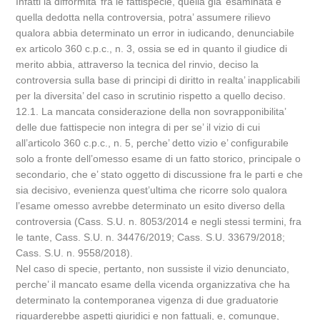
Infatti la difformita’ fra le fattispecie, quella gia’ esaminata e
quella dedotta nella controversia, potra’ assumere rilievo
qualora abbia determinato un error in iudicando, denunciabile
ex articolo 360 c.p.c., n. 3, ossia se ed in quanto il giudice di
merito abbia, attraverso la tecnica del rinvio, deciso la
controversia sulla base di principi di diritto in realta’ inapplicabili
per la diversita’ del caso in scrutinio rispetto a quello deciso.
12.1. La mancata considerazione della non sovrapponibilita’
delle due fattispecie non integra di per se’ il vizio di cui
all’articolo 360 c.p.c., n. 5, perche’ detto vizio e’ configurabile
solo a fronte dell’omesso esame di un fatto storico, principale o
secondario, che e’ stato oggetto di discussione fra le parti e che
sia decisivo, evenienza quest’ultima che ricorre solo qualora
l’esame omesso avrebbe determinato un esito diverso della
controversia (Cass. S.U. n. 8053/2014 e negli stessi termini, fra
le tante, Cass. S.U. n. 34476/2019; Cass. S.U. 33679/2018;
Cass. S.U. n. 9558/2018).
Nel caso di specie, pertanto, non sussiste il vizio denunciato,
perche’ il mancato esame della vicenda organizzativa che ha
determinato la contemporanea vigenza di due graduatorie
riguarderebbe aspetti giuridici e non fattuali, e, comunque,