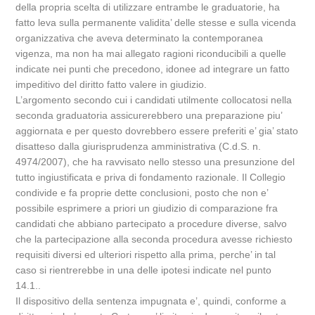
della propria scelta di utilizzare entrambe le graduatorie, ha
fatto leva sulla permanente validita’ delle stesse e sulla vicenda
organizzativa che aveva determinato la contemporanea
vigenza, ma non ha mai allegato ragioni riconducibili a quelle
indicate nei punti che precedono, idonee ad integrare un fatto
impeditivo del diritto fatto valere in giudizio.
L’argomento secondo cui i candidati utilmente collocatosi nella
seconda graduatoria assicurerebbero una preparazione piu’
aggiornata e per questo dovrebbero essere preferiti e’ gia’ stato
disatteso dalla giurisprudenza amministrativa (C.d.S. n.
4974/2007), che ha ravvisato nello stesso una presunzione del
tutto ingiustificata e priva di fondamento razionale. Il Collegio
condivide e fa proprie dette conclusioni, posto che non e’
possibile esprimere a priori un giudizio di comparazione fra
candidati che abbiano partecipato a procedure diverse, salvo
che la partecipazione alla seconda procedura avesse richiesto
requisiti diversi ed ulteriori rispetto alla prima, perche’ in tal
caso si rientrerebbe in una delle ipotesi indicate nel punto
14.1..
Il dispositivo della sentenza impugnata e’, quindi, conforme a