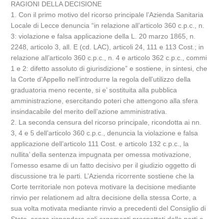
RAGIONI DELLA DECISIONE
1. Con il primo motivo del ricorso principale l’Azienda Sanitaria
Locale di Lecce denuncia “in relazione all’articolo 360 c.p.c., n.
3: violazione e falsa applicazione della L. 20 marzo 1865, n.
2248, articolo 3, all. E (cd. LAC), articoli 24, 111 e 113 Cost.; in
relazione all’articolo 360 c.p.c., n. 4 e articolo 362 c.p.c., commi
1 e 2: difetto assoluto di giurisdizione” e sostiene, in sintesi, che
la Corte d’Appello nell’introdurre la regola dell’utilizzo della
graduatoria meno recente, si e’ sostituita alla pubblica
amministrazione, esercitando poteri che attengono alla sfera
insindacabile del merito dell’azione amministrativa.
2. La seconda censura del ricorso principale, ricondotta ai nn.
3, 4 e 5 dell’articolo 360 c.p.c., denuncia la violazione e falsa
applicazione dell’articolo 111 Cost. e articolo 132 c.p.c., la
nullita’ della sentenza impugnata per omessa motivazione,
l’omesso esame di un fatto decisivo per il giudizio oggetto di
discussione tra le parti. L’Azienda ricorrente sostiene che la
Corte territoriale non poteva motivare la decisione mediante
rinvio per relationem ad altra decisione della stessa Corte, a
sua volta motivata mediante rinvio a precedenti del Consiglio di