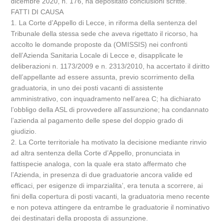
dicembre 2020, n. 176, ha depositato conclusioni scritte.
FATTI DI CAUSA
1. La Corte d’Appello di Lecce, in riforma della sentenza del
Tribunale della stessa sede che aveva rigettato il ricorso, ha
accolto le domande proposte da (OMISSIS) nei confronti
dell’Azienda Sanitaria Locale di Lecce e, disapplicate le
deliberazioni n. 1173/2009 e n. 2313/2010, ha accertato il diritto
dell’appellante ad essere assunta, previo scorrimento della
graduatoria, in uno dei posti vacanti di assistente
amministrativo, con inquadramento nell’area C; ha dichiarato
l’obbligo della ASL di provvedere all’assunzione; ha condannato
l’azienda al pagamento delle spese del doppio grado di
giudizio.
2. La Corte territoriale ha motivato la decisione mediante rinvio
ad altra sentenza della Corte d’Appello, pronunciata in
fattispecie analoga, con la quale era stato affermato che
l’Azienda, in presenza di due graduatorie ancora valide ed
efficaci, per esigenze di imparzialita’, era tenuta a scorrere, ai
fini della copertura di posti vacanti, la graduatoria meno recente
e non poteva attingere da entrambe le graduatorie il nominativo
dei destinatari della proposta di assunzione.