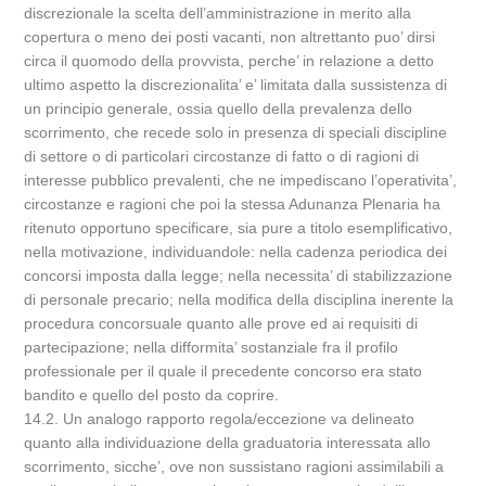
discrezionale la scelta dell’amministrazione in merito alla
copertura o meno dei posti vacanti, non altrettanto puo’ dirsi
circa il quomodo della provvista, perche’ in relazione a detto
ultimo aspetto la discrezionalita’ e’ limitata dalla sussistenza di
un principio generale, ossia quello della prevalenza dello
scorrimento, che recede solo in presenza di speciali discipline
di settore o di particolari circostanze di fatto o di ragioni di
interesse pubblico prevalenti, che ne impediscano l’operativita’,
circostanze e ragioni che poi la stessa Adunanza Plenaria ha
ritenuto opportuno specificare, sia pure a titolo esemplificativo,
nella motivazione, individuandole: nella cadenza periodica dei
concorsi imposta dalla legge; nella necessita’ di stabilizzazione
di personale precario; nella modifica della disciplina inerente la
procedura concorsuale quanto alle prove ed ai requisiti di
partecipazione; nella difformita’ sostanziale fra il profilo
professionale per il quale il precedente concorso era stato
bandito e quello del posto da coprire.
14.2. Un analogo rapporto regola/eccezione va delineato
quanto alla individuazione della graduatoria interessata allo
scorrimento, sicche’, ove non sussistano ragioni assimilabili a