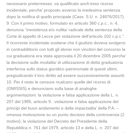
necessario pretermesso, va qualificato anch’esso ricorso
incidentale, perche’ proposto avverso la medesima sentenza
dopo la notifica di quello principale (Cass. S.U. n. 24876/2017).
9. Con il primo motivo, formulato ex articolo 360 c.p.c., n. 4,
denuncia “inesistenza e/o nullita’ radicale della sentenza della
Corte di appello di Lecce per violazione dell’articolo 102 c.p.c.”.
Il ricorrente incidentale sostiene che il giudizio doveva svolgersi
in contraddittorio con tutti gli idonei non vincitori del concorso la
cui graduatoria era stata approvata il 20 dicembre 2005 perche’
la decisione sulle modalita’ di utilizzazione di detta graduatoria
interferiva sullo status giuridico patrimoniale di questi ultimi,
pregiudicando il loro diritto ad essere successivamente assunti.
10. Per il resto le censure ricalcano quelle del ricorso di
(OMISSIS) e denunciano sulla base di analoghe
argomentazioni: la violazione e falsa applicazione della L. n.
207 del 1985, articolo 9, -violazione e falsa applicazione del
principi del buon andamento e della imparzialita’ della P.A. –
omessa motivazione su un punto decisivo della controversia (2
motivo); la violazione del Decreto del Presidente della
Repubblica n. 761 del 1979, articolo 13 e della L. n. 207 del