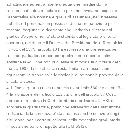
ad attingere ad entrambe le graduatorie, mediando fra
l’esigenza di tutelare coloro che per primi avevano acquisito
l’aspettativa alla nomina e quella di assumere, nell’interesse
pubblico, il personale in possesso di una preparazione piu’
recente. Aggiunge la ricorrente che il criterio utilizzato dal
giudice d’appello non e’ stato stabilito dal legislatore che, al
contrario, nel dettare il Decreto del Presidente della Repubblica
n. 761 del 1979, articolo 13 ha espresso una preferenza per
l’ultima graduatoria e non per quella meno recente. Infine
sostiene la ASL che non puo’ essere invocata la circolare del 5
marzo 1993, la cui efficacia resta limitata alle assunzioni
riguardanti le annualita’ e le tipologie di personale previste dalla
circolare stessa.
4. Infine la quarta critica denuncia ex articolo 360 c.p.c., nn. 3 e
4 la violazione dell’articolo 112 c.p.c. e dell’articolo 97 Cost.
perche’ non poteva la Corte territoriale ordinare alla ASL di
scorrere la graduatoria, posto che attraverso detta statuizione
l’efficacia della sentenza e’ stata estesa anche in favore degli
altri idonei non ricorrenti collocati nella medesima graduatoria
in posizione potiore rispetto alla (OMISSIS).