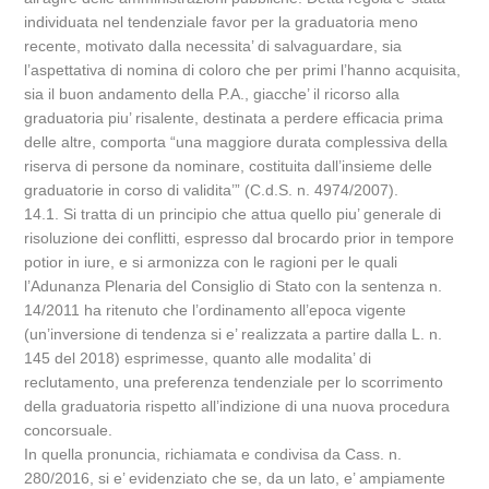
individuata nel tendenziale favor per la graduatoria meno
recente, motivato dalla necessita’ di salvaguardare, sia
l’aspettativa di nomina di coloro che per primi l’hanno acquisita,
sia il buon andamento della P.A., giacche’ il ricorso alla
graduatoria piu’ risalente, destinata a perdere efficacia prima
delle altre, comporta “una maggiore durata complessiva della
riserva di persone da nominare, costituita dall’insieme delle
graduatorie in corso di validita’” (C.d.S. n. 4974/2007).
14.1. Si tratta di un principio che attua quello piu’ generale di
risoluzione dei conflitti, espresso dal brocardo prior in tempore
potior in iure, e si armonizza con le ragioni per le quali
l’Adunanza Plenaria del Consiglio di Stato con la sentenza n.
14/2011 ha ritenuto che l’ordinamento all’epoca vigente
(un’inversione di tendenza si e’ realizzata a partire dalla L. n.
145 del 2018) esprimesse, quanto alle modalita’ di
reclutamento, una preferenza tendenziale per lo scorrimento
della graduatoria rispetto all’indizione di una nuova procedura
concorsuale.
In quella pronuncia, richiamata e condivisa da Cass. n.
280/2016, si e’ evidenziato che se, da un lato, e’ ampiamente