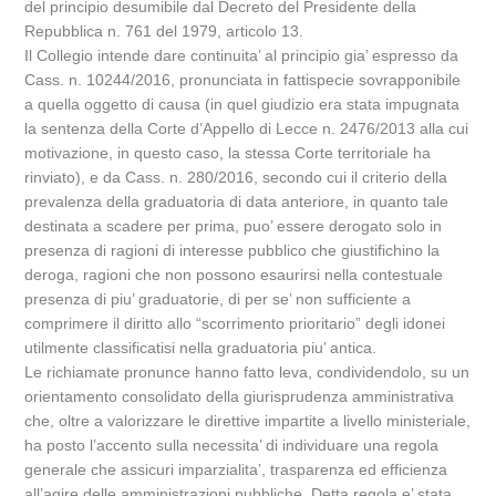
del principio desumibile dal Decreto del Presidente della
Repubblica n. 761 del 1979, articolo 13.
Il Collegio intende dare continuita’ al principio gia’ espresso da
Cass. n. 10244/2016, pronunciata in fattispecie sovrapponibile
a quella oggetto di causa (in quel giudizio era stata impugnata
la sentenza della Corte d’Appello di Lecce n. 2476/2013 alla cui
motivazione, in questo caso, la stessa Corte territoriale ha
rinviato), e da Cass. n. 280/2016, secondo cui il criterio della
prevalenza della graduatoria di data anteriore, in quanto tale
destinata a scadere per prima, puo’ essere derogato solo in
presenza di ragioni di interesse pubblico che giustifichino la
deroga, ragioni che non possono esaurirsi nella contestuale
presenza di piu’ graduatorie, di per se’ non sufficiente a
comprimere il diritto allo “scorrimento prioritario” degli idonei
utilmente classificatisi nella graduatoria piu’ antica.
Le richiamate pronunce hanno fatto leva, condividendolo, su un
orientamento consolidato della giurisprudenza amministrativa
che, oltre a valorizzare le direttive impartite a livello ministeriale,
ha posto l’accento sulla necessita’ di individuare una regola
generale che assicuri imparzialita’, trasparenza ed efficienza
all’agire delle amministrazioni pubbliche. Detta regola e’ stata