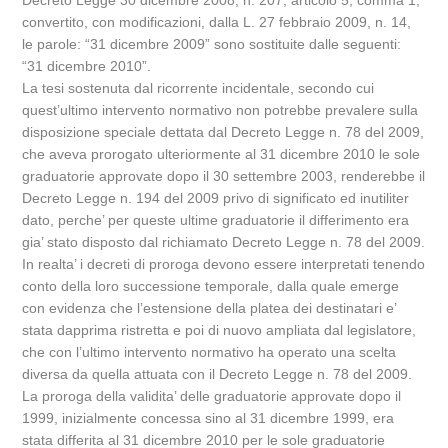
Decreto Legge 30 dicembre 2008, n. 207, articolo 5, comma 1,
convertito, con modificazioni, dalla L. 27 febbraio 2009, n. 14,
le parole: “31 dicembre 2009” sono sostituite dalle seguenti:
“31 dicembre 2010”.
La tesi sostenuta dal ricorrente incidentale, secondo cui
quest’ultimo intervento normativo non potrebbe prevalere sulla
disposizione speciale dettata dal Decreto Legge n. 78 del 2009,
che aveva prorogato ulteriormente al 31 dicembre 2010 le sole
graduatorie approvate dopo il 30 settembre 2003, renderebbe il
Decreto Legge n. 194 del 2009 privo di significato ed inutiliter
dato, perche’ per queste ultime graduatorie il differimento era
gia’ stato disposto dal richiamato Decreto Legge n. 78 del 2009.
In realta’ i decreti di proroga devono essere interpretati tenendo
conto della loro successione temporale, dalla quale emerge
con evidenza che l’estensione della platea dei destinatari e’
stata dapprima ristretta e poi di nuovo ampliata dal legislatore,
che con l’ultimo intervento normativo ha operato una scelta
diversa da quella attuata con il Decreto Legge n. 78 del 2009.
La proroga della validita’ delle graduatorie approvate dopo il
1999, inizialmente concessa sino al 31 dicembre 1999, era
stata differita al 31 dicembre 2010 per le sole graduatorie