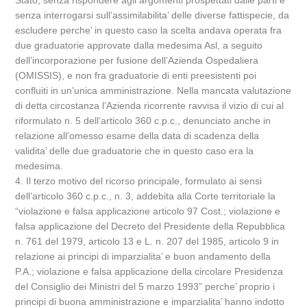
Stato, senza rispondere agli argomenti prospettati dalle parti e
senza interrogarsi sull’assimilabilita’ delle diverse fattispecie, da
escludere perche’ in questo caso la scelta andava operata fra
due graduatorie approvate dalla medesima Asl, a seguito
dell’incorporazione per fusione dell’Azienda Ospedaliera
(OMISSIS), e non fra graduatorie di enti preesistenti poi
confluiti in un’unica amministrazione. Nella mancata valutazione
di detta circostanza l’Azienda ricorrente ravvisa il vizio di cui al
riformulato n. 5 dell’articolo 360 c.p.c., denunciato anche in
relazione all’omesso esame della data di scadenza della
validita’ delle due graduatorie che in questo caso era la
medesima.
4. Il terzo motivo del ricorso principale, formulato ai sensi
dell’articolo 360 c.p.c., n. 3, addebita alla Corte territoriale la
“violazione e falsa applicazione articolo 97 Cost.; violazione e
falsa applicazione del Decreto del Presidente della Repubblica
n. 761 del 1979, articolo 13 e L. n. 207 del 1985, articolo 9 in
relazione ai principi di imparzialita’ e buon andamento della
P.A.; violazione e falsa applicazione della circolare Presidenza
del Consiglio dei Ministri del 5 marzo 1993” perche’ proprio i
principi di buona amministrazione e imparzialita’ hanno indotto