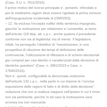
(Cass. S.U. n. 7611/2010).
Il primo motivo del ricorso principale e’, pertanto, infondato e
per le medesime ragioni deve essere rigettata la prima censura
dell’impugnazione incidentale di (OMISSIS).
– 12. Va esclusa l’eccepita nullita’ della sentenza impugnata,
giacche’ la motivazione per relationem e’ consentita, ai sensi
dell’articolo 118 disp. att. c.p.c., anche qualora il precedente
conforme non sia di legittimita’ ma di merito. Il legislatore,
infatti, ha perseguito l’obiettivo di “massimizzare, in una
prospettiva di riduzione dei tempi di definizione delle
controversie, l’utilizzazione di riflessioni e di schemi decisionali
gia’ compiuti per casi identici o caratterizzati dalla decisione di
identiche questioni” (Cass. n. 2861/2019 e Cass. n.
17640/2016).
Non e’, quindi, configurabile la denunciata violazione
dell’articolo 132 c.p.c., nella parte in cui impone la “concisa
esposizione delle ragioni di fatto e di diritto della decisione”,
violazione che non si realizza neppure nell’ipotesi in cui il rinvio
non sia pertinente, perche’ in tal caso la motivazione sara’
erronea ma non mancante.