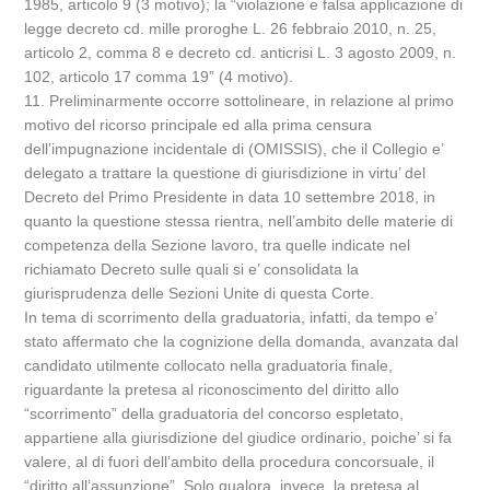
1985, articolo 9 (3 motivo); la “violazione e falsa applicazione di
legge decreto cd. mille proroghe L. 26 febbraio 2010, n. 25,
articolo 2, comma 8 e decreto cd. anticrisi L. 3 agosto 2009, n.
102, articolo 17 comma 19” (4 motivo).
11. Preliminarmente occorre sottolineare, in relazione al primo
motivo del ricorso principale ed alla prima censura
dell’impugnazione incidentale di (OMISSIS), che il Collegio e’
delegato a trattare la questione di giurisdizione in virtu’ del
Decreto del Primo Presidente in data 10 settembre 2018, in
quanto la questione stessa rientra, nell’ambito delle materie di
competenza della Sezione lavoro, tra quelle indicate nel
richiamato Decreto sulle quali si e’ consolidata la
giurisprudenza delle Sezioni Unite di questa Corte.
In tema di scorrimento della graduatoria, infatti, da tempo e’
stato affermato che la cognizione della domanda, avanzata dal
candidato utilmente collocato nella graduatoria finale,
riguardante la pretesa al riconoscimento del diritto allo
“scorrimento” della graduatoria del concorso espletato,
appartiene alla giurisdizione del giudice ordinario, poiche’ si fa
valere, al di fuori dell’ambito della procedura concorsuale, il
“diritto all’assunzione”. Solo qualora, invece, la pretesa al