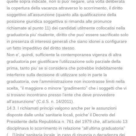
quelle sopra indicate, non si puo’ negare, una volta deliberata
la copertura della vacanza attraverso lo scorrimento, il diritto
soggettivo all’assunzione (quanto alla qualificazione della
posizione giuridica soggettiva si rimanda alle pronunce
richiamate al punto 11) dei candidati utilmente collocatisi nella
graduatoria piu’ risalente, diritto che puo’ essere sacrificato solo
in presenza di interessi generali che siano idonei a configurare
un fatto impeditivo del diritto stesso.
Non e’, quindi, sufficiente la contemporanea vigenza di altra
graduatoria per giustificare l’utilizzazione solo parziale della
prima, tanto piu’ se si considera che potrebbe indebitamente
interferire sulla decisione di utilizzare solo in parte la
graduatoria, ove l’amministrazione non incontrasse limiti nella
scelta, “il maggiore o minore “gradimento” che i soggetti che vi
si trovano incontrano presso l’ente che deve provvedere
all’assunzione” (C.d.S. n. 14/2011).
14.3. I richiamati principi valgono anche per le assunzioni
disposte dalle unita’ sanitarie locali, poiche’ il Decreto del
Presidente della Repubblica n. 761 del 1979 che, all’articolo 13
disciplinava lo scorrimento in relazione “all’ultima graduatoria”
(…l’Unita’ sanitaria locale, in caso di rinuncia o decadenza dei