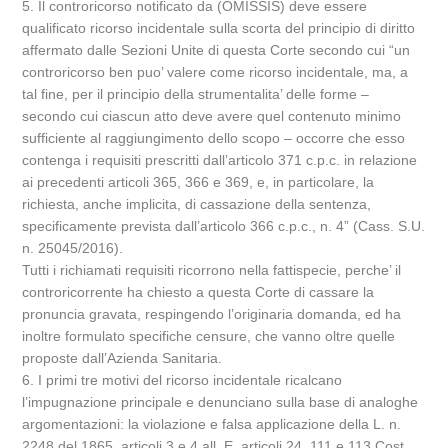
5. Il controricorso notificato da (OMISSIS) deve essere
qualificato ricorso incidentale sulla scorta del principio di diritto
affermato dalle Sezioni Unite di questa Corte secondo cui “un
controricorso ben puo’ valere come ricorso incidentale, ma, a
tal fine, per il principio della strumentalita’ delle forme –
secondo cui ciascun atto deve avere quel contenuto minimo
sufficiente al raggiungimento dello scopo – occorre che esso
contenga i requisiti prescritti dall’articolo 371 c.p.c. in relazione
ai precedenti articoli 365, 366 e 369, e, in particolare, la
richiesta, anche implicita, di cassazione della sentenza,
specificamente prevista dall’articolo 366 c.p.c., n. 4” (Cass. S.U.
n. 25045/2016).
Tutti i richiamati requisiti ricorrono nella fattispecie, perche’ il
controricorrente ha chiesto a questa Corte di cassare la
pronuncia gravata, respingendo l’originaria domanda, ed ha
inoltre formulato specifiche censure, che vanno oltre quelle
proposte dall’Azienda Sanitaria.
6. I primi tre motivi del ricorso incidentale ricalcano
l’impugnazione principale e denunciano sulla base di analoghe
argomentazioni: la violazione e falsa applicazione della L. n.
2248 del 1865, articoli 3 e 4 all. E, articoli 24, 111 e 113 Cost.,