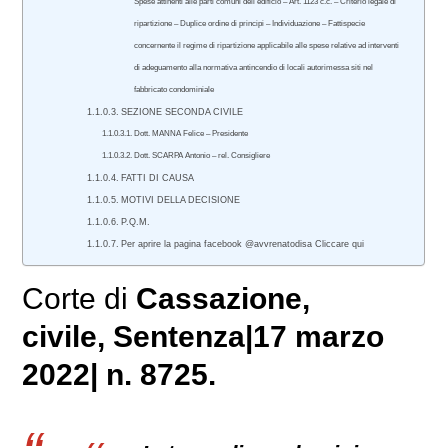
Spese attinenti alle parti comuni dell’edificio – Art. 1123 c.c. – Criterio legale di
ripartizione – Duplice ordine di principi – Individuazione – Fattispecie
concernente il regime di ripartizione applicabile alle spese relative ad interventi
di adeguamento alla normativa antincendio di locali autorimessa siti nel
fabbricato condominiale
SEZIONE SECONDA CIVILE
Dott. MANNA Felice – Presidente
Dott. SCARPA Antonio – rel. Consigliere
FATTI DI CAUSA
MOTIVI DELLA DECISIONE
P.Q.M.
Per aprire la pagina facebook @avvrenatodisa Cliccare qui
Corte di
Cassazione,
civile
, Sentenza|17 marzo
2022| n. 8725.