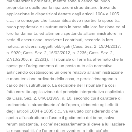
manutenzione ordinaria, mentre sono a carico del nudo
proprietario quelle per le riparazioni straordinarie, trovando
applicazione le disposizioni dettate dagli articoli 1004 e 1005
c.c.; ne consegue che l’assemblea deve ripartire le spese tra
nudo proprietario e usufruttuario in base alla loro funzione ed al
loro fondamento, ed altrimenti spettando all’amministratore, in
sede di esecuzione, ascrivere i contributi, secondo la loro
natura, ai diversi soggetti obbligati (Cass. Sez. 2, 19/04/2017,
n. 9920; Cass. Sez. 2, 16/02/2012, n. 2236; Cass. Sez. 2,
27/10/2006, n. 23291). Il Tribunale di Terni ha affermato che le
spese per l’adeguamento di un posto auto alla normativa
antincendio costituiscono un onere relativo all’amministrazione
e manutenzione ordinaria della cosa, e percio’ rimangono a
carico dell’usufruttuario. La decisione del Tribunale ha cosi’
fatto corretta applicazione del principio interpretativo esplicitato
da Cass. Sez. 2, 04/01/1969, n. 10, secondo cui il carattere di
ordinarieta’ o straordinarieta’ dell’opera, dirimente agli effetti
degli articoli 1004 e 1005 c.c., va valutato considerando che
spetta all’usufruttuario l’uso e il godimento del bene, salva
rerum substantia, sicche’ necessariamente si deve a lui lasciare
la responsabilita’ e l’onere di provvedere a tutto cio’ che