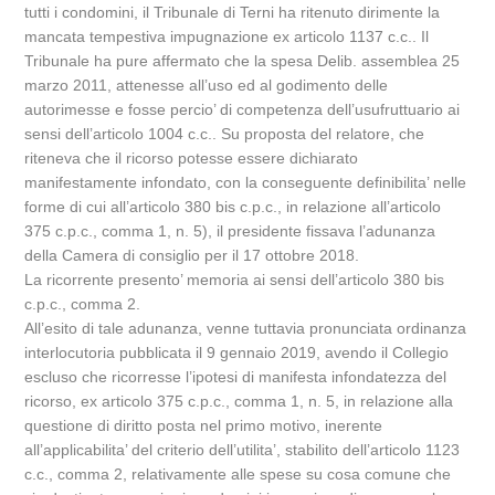
tutti i condomini, il Tribunale di Terni ha ritenuto dirimente la
mancata tempestiva impugnazione ex articolo 1137 c.c.. Il
Tribunale ha pure affermato che la spesa Delib. assemblea 25
marzo 2011, attenesse all’uso ed al godimento delle
autorimesse e fosse percio’ di competenza dell’usufruttuario ai
sensi dell’articolo 1004 c.c.. Su proposta del relatore, che
riteneva che il ricorso potesse essere dichiarato
manifestamente infondato, con la conseguente definibilita’ nelle
forme di cui all’articolo 380 bis c.p.c., in relazione all’articolo
375 c.p.c., comma 1, n. 5), il presidente fissava l’adunanza
della Camera di consiglio per il 17 ottobre 2018.
La ricorrente presento’ memoria ai sensi dell’articolo 380 bis
c.p.c., comma 2.
All’esito di tale adunanza, venne tuttavia pronunciata ordinanza
interlocutoria pubblicata il 9 gennaio 2019, avendo il Collegio
escluso che ricorresse l’ipotesi di manifesta infondatezza del
ricorso, ex articolo 375 c.p.c., comma 1, n. 5, in relazione alla
questione di diritto posta nel primo motivo, inerente
all’applicabilita’ del criterio dell’utilita’, stabilito dell’articolo 1123
c.c., comma 2, relativamente alle spese su cosa comune che