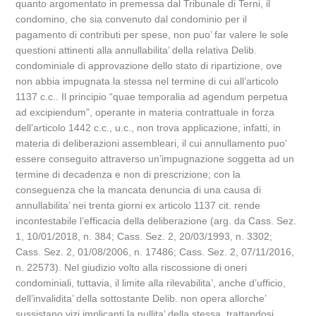
quanto argomentato in premessa dal Tribunale di Terni, il
condomino, che sia convenuto dal condominio per il
pagamento di contributi per spese, non puo’ far valere le sole
questioni attinenti alla annullabilita’ della relativa Delib.
condominiale di approvazione dello stato di ripartizione, ove
non abbia impugnata la stessa nel termine di cui all’articolo
1137 c.c.. Il principio “quae temporalia ad agendum perpetua
ad excipiendum”, operante in materia contrattuale in forza
dell’articolo 1442 c.c., u.c., non trova applicazione, infatti, in
materia di deliberazioni assembleari, il cui annullamento puo’
essere conseguito attraverso un’impugnazione soggetta ad un
termine di decadenza e non di prescrizione; con la
conseguenza che la mancata denuncia di una causa di
annullabilita’ nei trenta giorni ex articolo 1137 cit. rende
incontestabile l’efficacia della deliberazione (arg. da Cass. Sez.
1, 10/01/2018, n. 384; Cass. Sez. 2, 20/03/1993, n. 3302;
Cass. Sez. 2, 01/08/2006, n. 17486; Cass. Sez. 2, 07/11/2016,
n. 22573). Nel giudizio volto alla riscossione di oneri
condominiali, tuttavia, il limite alla rilevabilita’, anche d’ufficio,
dell’invalidita’ della sottostante Delib. non opera allorche’
sussistano vizi implicanti la nullita’ della stessa, trattandosi