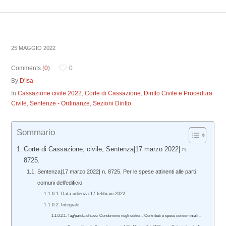
25 MAGGIO 2022
Comments (
0
)
0
By
D'Isa
In
Cassazione civile 2022
,
Corte di Cassazione
,
Diritto Civile e Procedura
Civile
,
Sentenze - Ordinanze
,
Sezioni Diritto
Sommario
Corte di Cassazione, civile, Sentenza|17 marzo 2022| n.
8725.
Sentenza|17 marzo 2022| n. 8725. Per le spese attinenti alle parti
comuni dell’edificio
Data udienza 17 febbraio 2022
Integrale
Tag/parola chiave: Condominio negli edifici – Contributi e spese condominiali –