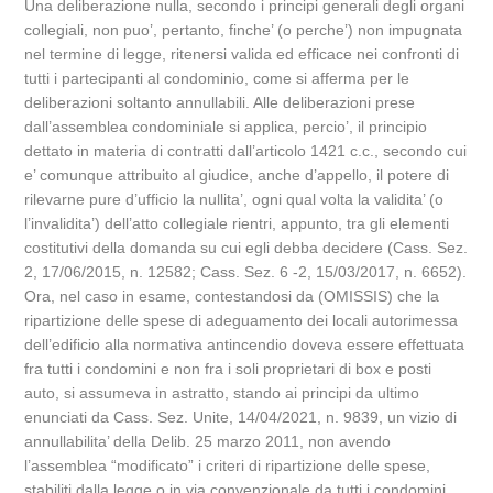
Una deliberazione nulla, secondo i principi generali degli organi
collegiali, non puo’, pertanto, finche’ (o perche’) non impugnata
nel termine di legge, ritenersi valida ed efficace nei confronti di
tutti i partecipanti al condominio, come si afferma per le
deliberazioni soltanto annullabili. Alle deliberazioni prese
dall’assemblea condominiale si applica, percio’, il principio
dettato in materia di contratti dall’articolo 1421 c.c., secondo cui
e’ comunque attribuito al giudice, anche d’appello, il potere di
rilevarne pure d’ufficio la nullita’, ogni qual volta la validita’ (o
l’invalidita’) dell’atto collegiale rientri, appunto, tra gli elementi
costitutivi della domanda su cui egli debba decidere (Cass. Sez.
2, 17/06/2015, n. 12582; Cass. Sez. 6 -2, 15/03/2017, n. 6652).
Ora, nel caso in esame, contestandosi da (OMISSIS) che la
ripartizione delle spese di adeguamento dei locali autorimessa
dell’edificio alla normativa antincendio doveva essere effettuata
fra tutti i condomini e non fra i soli proprietari di box e posti
auto, si assumeva in astratto, stando ai principi da ultimo
enunciati da Cass. Sez. Unite, 14/04/2021, n. 9839, un vizio di
annullabilita’ della Delib. 25 marzo 2011, non avendo
l’assemblea “modificato” i criteri di ripartizione delle spese,
stabiliti dalla legge o in via convenzionale da tutti i condomini,