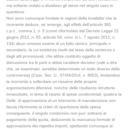
ma soltanto violato o disatteso gli stessi nel singolo caso in
questione.
Non sono comunque fondate le ragioni della invalidita’ che la
ricorrente deduce, ne’ emerge, agli effetti dell’articolo 360
c.p.c., comma 1, n. 5 (come riformulato dal Decreto Legge 22
giugno 2012, n. 83, articolo 54, conv. in L. 7 agosto 2012, n.
134) alcun omesso esame di un fatto storico, principale o
secondario, la cui esistenza risulti dal testo della sentenza o
dagli atti processuali, che abbia costituito oggetto di
discussione tra le parti e abbia carattere decisivo (vale a dire
che, se esaminato, avrebbe determinato un esito diverso della
controversia) (Cass. Sez. U., 07/04/2014, n. 8053), limitandosi
la ricorrente a sollecitare un riesame delle proprie
argomentazioni difensive, nonche’ delle risultanze istruttorie.
Innanzitutto, in tema di riparto di spese condominiali, qualora la
Delib. di approvazione di un intervento di manutenzione non
faccia riferimento ai criteri di ripartizione della spesa
conseguente, il singolo condomino non puo’ sottrarsi al
pagamento della quota, deducendo la mancanza formale di
approvazione dei rispettivi importi, spettando comunque al