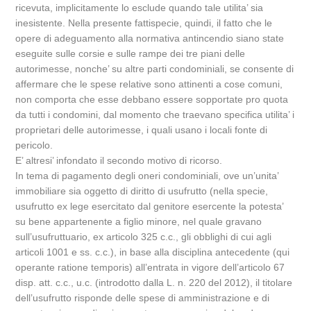
ricevuta, implicitamente lo esclude quando tale utilita’ sia
inesistente. Nella presente fattispecie, quindi, il fatto che le
opere di adeguamento alla normativa antincendio siano state
eseguite sulle corsie e sulle rampe dei tre piani delle
autorimesse, nonche’ su altre parti condominiali, se consente di
affermare che le spese relative sono attinenti a cose comuni,
non comporta che esse debbano essere sopportate pro quota
da tutti i condomini, dal momento che traevano specifica utilita’ i
proprietari delle autorimesse, i quali usano i locali fonte di
pericolo.
E’ altresi’ infondato il secondo motivo di ricorso.
In tema di pagamento degli oneri condominiali, ove un’unita’
immobiliare sia oggetto di diritto di usufrutto (nella specie,
usufrutto ex lege esercitato dal genitore esercente la potesta’
su bene appartenente a figlio minore, nel quale gravano
sull’usufruttuario, ex articolo 325 c.c., gli obblighi di cui agli
articoli 1001 e ss. c.c.), in base alla disciplina antecedente (qui
operante ratione temporis) all’entrata in vigore dell’articolo 67
disp. att. c.c., u.c. (introdotto dalla L. n. 220 del 2012), il titolare
dell’usufrutto risponde delle spese di amministrazione e di