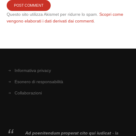
Questo sito utilizza Akismet per ridurre lo spam.
Scopri come
vengono elaborati i dati derivati dai commenti
.
Informativa privacy
Esonero di responsabilità
Collaborazioni
Ad poenitendum properat cito qui iudicat
- la