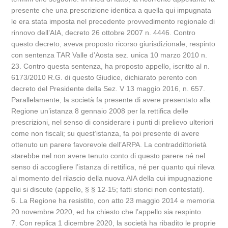
presente che una prescrizione identica a quella qui impugnata
le era stata imposta nel precedente provvedimento regionale di
rinnovo dell’AIA, decreto 26 ottobre 2007 n. 4446. Contro
questo decreto, aveva proposto ricorso giurisdizionale, respinto
con sentenza TAR Valle d’Aosta sez. unica 10 marzo 2010 n.
23. Contro questa sentenza, ha proposto appello, iscritto al n.
6173/2010 R.G. di questo Giudice, dichiarato perento con
decreto del Presidente della Sez. V 13 maggio 2016, n. 657.
Parallelamente, la società fa presente di avere presentato alla
Regione un’istanza 8 gennaio 2008 per la rettifica delle
prescrizioni, nel senso di considerare i punti di prelievo ulteriori
come non fiscali; su quest’istanza, fa poi presente di avere
ottenuto un parere favorevole dell’ARPA. La contraddittorietà
starebbe nel non avere tenuto conto di questo parere né nel
senso di accogliere l’istanza di rettifica, né per quanto qui rileva
al momento del rilascio della nuova AIA della cui impugnazione
qui si discute (appello, § § 12-15; fatti storici non contestati).
6. La Regione ha resistito, con atto 23 maggio 2014 e memoria
20 novembre 2020, ed ha chiesto che l’appello sia respinto.
7. Con replica 1 dicembre 2020, la società ha ribadito le proprie