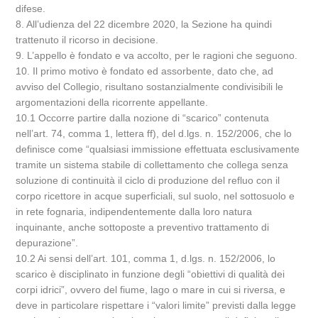
difese.
8. All’udienza del 22 dicembre 2020, la Sezione ha quindi
trattenuto il ricorso in decisione.
9. L’appello è fondato e va accolto, per le ragioni che seguono.
10. Il primo motivo è fondato ed assorbente, dato che, ad
avviso del Collegio, risultano sostanzialmente condivisibili le
argomentazioni della ricorrente appellante.
10.1 Occorre partire dalla nozione di “scarico” contenuta
nell’art. 74, comma 1, lettera ff), del d.lgs. n. 152/2006, che lo
definisce come “qualsiasi immissione effettuata esclusivamente
tramite un sistema stabile di collettamento che collega senza
soluzione di continuità il ciclo di produzione del refluo con il
corpo ricettore in acque superficiali, sul suolo, nel sottosuolo e
in rete fognaria, indipendentemente dalla loro natura
inquinante, anche sottoposte a preventivo trattamento di
depurazione”.
10.2 Ai sensi dell’art. 101, comma 1, d.lgs. n. 152/2006, lo
scarico è disciplinato in funzione degli “obiettivi di qualità dei
corpi idrici”, ovvero del fiume, lago o mare in cui si riversa, e
deve in particolare rispettare i “valori limite” previsti dalla legge