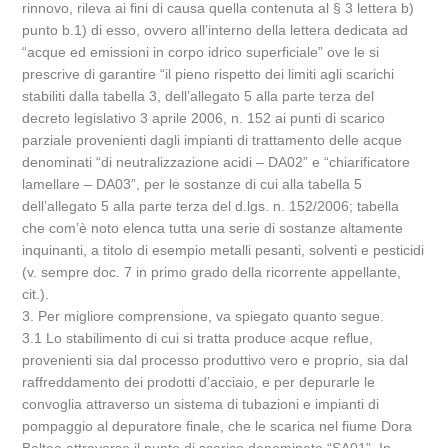
rinnovo, rileva ai fini di causa quella contenuta al § 3 lettera b)
punto b.1) di esso, ovvero all’interno della lettera dedicata ad
“acque ed emissioni in corpo idrico superficiale” ove le si
prescrive di garantire “il pieno rispetto dei limiti agli scarichi
stabiliti dalla tabella 3, dell’allegato 5 alla parte terza del
decreto legislativo 3 aprile 2006, n. 152 ai punti di scarico
parziale provenienti dagli impianti di trattamento delle acque
denominati “di neutralizzazione acidi – DA02” e “chiarificatore
lamellare – DA03”, per le sostanze di cui alla tabella 5
dell’allegato 5 alla parte terza del d.lgs. n. 152/2006; tabella
che com’è noto elenca tutta una serie di sostanze altamente
inquinanti, a titolo di esempio metalli pesanti, solventi e pesticidi
(v. sempre doc. 7 in primo grado della ricorrente appellante,
cit.).
3. Per migliore comprensione, va spiegato quanto segue.
3.1 Lo stabilimento di cui si tratta produce acque reflue,
provenienti sia dal processo produttivo vero e proprio, sia dal
raffreddamento dei prodotti d’acciaio, e per depurarle le
convoglia attraverso un sistema di tubazioni e impianti di
pompaggio al depuratore finale, che le scarica nel fiume Dora