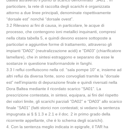
Baltea attraverso il punto di scarico denominato “SA01”. In
particolare, la rete di raccolta degli scarichi è organizzata
attorno a due linee principali, denominate rispettivamente
“dorsale est” nonché “dorsale ovest”.
3.2 Rilevano ai fini di causa, in particolare, le acque di
processo, che contengono ioni metallici inquinanti, compresi
nella citata tabella 5, e quindi devono essere sottoposte a
particolari e aggiuntive forme di trattamento, attraverso gli
impianti “DA02” (neutralizzazione acidi) e “DA03” (chiarificatore
lamellare), che in sintesi estraggono e separano da esse le
sostanze in questione trasformandole in fanghi.
3.3 I reflui confluiscono nella cd. “sala pompe 10” e, insieme ad
altri reflui da diversa fonte, sono convogliati tramite la “dorsale
est” nell’impianto di depurazione finale e quindi riversati nella
Dora Baltea mediante il ricordato scarico “SA01”. La
prescrizione contestata, in sintesi, equipara, ai fini del rispetto
dei valori limite, gli scarichi parziali “DA02” e “DA03” allo scarico
finale “SA01” (fatti storici non contestati; si vedano la sentenza
impugnata ai § § 1.3 e 2.1 e il doc. 2 in primo grado della
ricorrente appellante, che è lo schema degli scarichi).
4. Con la sentenza meglio indicata in epigrafe, il TAR ha