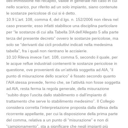
dell’immissione nel recapito, valide in generale nel caso in cui
nello scarico, pur riferito ad un solo impianto, siano contenute
le sostanze pericolose di cui si è detto.
10.9 L’art. 108, comma 4, del d.lgs. n. 152/2006 non rileva nel
caso presente; esso infatti stabilisce una disciplina particolare
per “le sostanze di cui alla Tabella 3/A dell’Allegato 5 alla parte
terza del presente decreto” ovvero le sostanze pericolose, ma
solo se “derivanti dai cicli produttivi indicati nella medesima
tabella”, fra i quali non rientrano le acciaierie.
10.10 Rileva invece l’art. 108, comma 5, secondo il quale, per
le acque reflue industriali contenenti le sostanze pericolose in
questione, ove provenienti da un’attività soggetta ad AIA, “il
punto di misurazione dello scarico” è fissato secondo quanto
l’AIA stessa prevede, fermo che, se l’attività non fosse soggetta
ad AIA, resta ferma la regola generale, della misurazione
“subito dopo l’uscita dallo stabilimento o dall’impianto di
trattamento che serve lo stabilimento medesimo”. Il Collegio
considera corretta l’interpretazione proposta dalla difesa della
ricorrente appellante, per cui la disposizione della prima parte
del comma, relativa a un punto di “misurazione” e non di
“campionamento”, sta a significare che negli impianti più