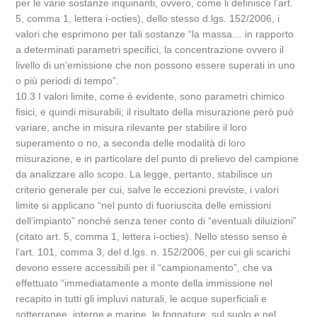
per le varie sostanze inquinanti, ovvero, come li definisce l’art.
5, comma 1, lettera i-octies), dello stesso d.lgs. 152/2006, i
valori che esprimono per tali sostanze “la massa… in rapporto
a determinati parametri specifici, la concentrazione ovvero il
livello di un’emissione che non possono essere superati in uno
o più periodi di tempo”.
10.3 I valori limite, come è evidente, sono parametri chimico
fisici, e quindi misurabili; il risultato della misurazione però può
variare, anche in misura rilevante per stabilire il loro
superamento o no, a seconda delle modalità di loro
misurazione, e in particolare del punto di prelievo del campione
da analizzare allo scopo. La legge, pertanto, stabilisce un
criterio generale per cui, salve le eccezioni previste, i valori
limite si applicano “nel punto di fuoriuscita delle emissioni
dell’impianto” nonché senza tener conto di “eventuali diluizioni”
(citato art. 5, comma 1, lettera i-octies). Nello stesso senso è
l’art. 101, comma 3, del d.lgs. n. 152/2006, per cui gli scarichi
devono essere accessibili per il “campionamento”, che va
effettuato “immediatamente a monte della immissione nel
recapito in tutti gli impluvi naturali, le acque superficiali e
sotterranee, interne e marine, le fognature, sul suolo e nel