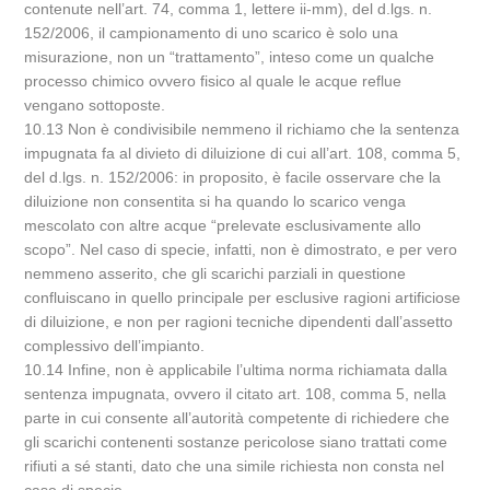
contenute nell’art. 74, comma 1, lettere ii-mm), del d.lgs. n.
152/2006, il campionamento di uno scarico è solo una
misurazione, non un “trattamento”, inteso come un qualche
processo chimico ovvero fisico al quale le acque reflue
vengano sottoposte.
10.13 Non è condivisibile nemmeno il richiamo che la sentenza
impugnata fa al divieto di diluizione di cui all’art. 108, comma 5,
del d.lgs. n. 152/2006: in proposito, è facile osservare che la
diluizione non consentita si ha quando lo scarico venga
mescolato con altre acque “prelevate esclusivamente allo
scopo”. Nel caso di specie, infatti, non è dimostrato, e per vero
nemmeno asserito, che gli scarichi parziali in questione
confluiscano in quello principale per esclusive ragioni artificiose
di diluizione, e non per ragioni tecniche dipendenti dall’assetto
complessivo dell’impianto.
10.14 Infine, non è applicabile l’ultima norma richiamata dalla
sentenza impugnata, ovvero il citato art. 108, comma 5, nella
parte in cui consente all’autorità competente di richiedere che
gli scarichi contenenti sostanze pericolose siano trattati come
rifiuti a sé stanti, dato che una simile richiesta non consta nel