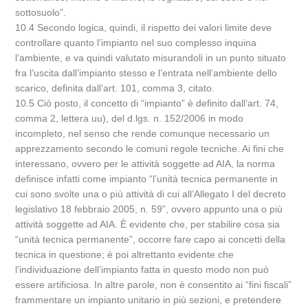
sottosuolo”.
10.4 Secondo logica, quindi, il rispetto dei valori limite deve
controllare quanto l’impianto nel suo complesso inquina
l’ambiente, e va quindi valutato misurandoli in un punto situato
fra l’uscita dall’impianto stesso e l’entrata nell’ambiente dello
scarico, definita dall’art. 101, comma 3, citato.
10.5 Ciò posto, il concetto di “impianto” è definito dall’art. 74,
comma 2, lettera uu), del d.lgs. n. 152/2006 in modo
incompleto, nel senso che rende comunque necessario un
apprezzamento secondo le comuni regole tecniche. Ai fini che
interessano, ovvero per le attività soggette ad AIA, la norma
definisce infatti come impianto “l’unità tecnica permanente in
cui sono svolte una o più attività di cui all’Allegato I del decreto
legislativo 18 febbraio 2005, n. 59”, ovvero appunto una o più
attività soggette ad AIA. È evidente che, per stabilire cosa sia
“unità tecnica permanente”, occorre fare capo ai concetti della
tecnica in questione; è poi altrettanto evidente che
l’individuazione dell’impianto fatta in questo modo non può
essere artificiosa. In altre parole, non è consentito ai “fini fiscali”
frammentare un impianto unitario in più sezioni, e pretendere