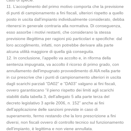
caso di specie.
11. L’accoglimento del primo motivo comporta che la previsione
di punti di campionamento a fini fiscali, ulteriori rispetto a quello
posto in uscita dall’impianto individualmente considerato, debba
ritenersi in generale contraria alla normativa. Di conseguenza,
esso assorbe i motivi restanti, che considerano la stessa
previsione illegittima per ragioni più particolari e specifiche: dal
loro accoglimento, infatti, non potrebbe derivare alla parte
alcuna utilità maggiore di quella già conseguita.
12. In conclusione, l’appello va accolto e, in riforma della
sentenza impugnata, va accolto il ricorso di primo grado, con
annullamento dell’impugnato provvedimento di AIA nella parte
in cui prescrive che i punti di campionamento ulteriori in uscita
dagli scarichi parziali “DA02” e “DA03” valgano ai fini fiscali,
ovvero garantiscano “il pieno rispetto dei limiti agli scarichi
stabiliti dalla tabella 3, dell’allegato 5 alla parte terza del
decreto legislativo 3 aprile 2006, n. 152” anche ai fini
dell’applicazione delle sanzioni previste in caso di
superamento, fermo restando che la loro prescrizione a fini
diversi, non fiscali ovvero di controllo tecnico sul funzionamento
dell’impianto, è legittima e non viene annullata.