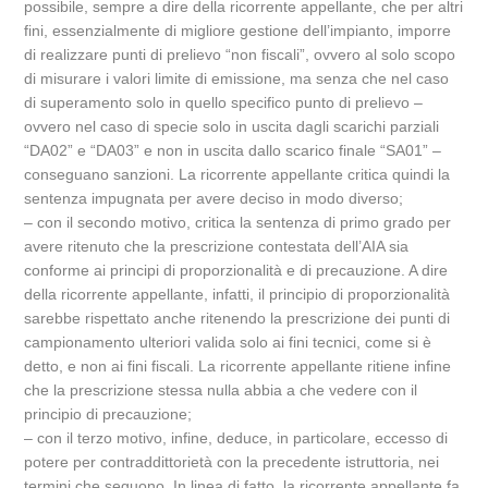
possibile, sempre a dire della ricorrente appellante, che per altri
fini, essenzialmente di migliore gestione dell’impianto, imporre
di realizzare punti di prelievo “non fiscali”, ovvero al solo scopo
di misurare i valori limite di emissione, ma senza che nel caso
di superamento solo in quello specifico punto di prelievo –
ovvero nel caso di specie solo in uscita dagli scarichi parziali
“DA02” e “DA03” e non in uscita dallo scarico finale “SA01” –
conseguano sanzioni. La ricorrente appellante critica quindi la
sentenza impugnata per avere deciso in modo diverso;
– con il secondo motivo, critica la sentenza di primo grado per
avere ritenuto che la prescrizione contestata dell’AIA sia
conforme ai principi di proporzionalità e di precauzione. A dire
della ricorrente appellante, infatti, il principio di proporzionalità
sarebbe rispettato anche ritenendo la prescrizione dei punti di
campionamento ulteriori valida solo ai fini tecnici, come si è
detto, e non ai fini fiscali. La ricorrente appellante ritiene infine
che la prescrizione stessa nulla abbia a che vedere con il
principio di precauzione;
– con il terzo motivo, infine, deduce, in particolare, eccesso di
potere per contraddittorietà con la precedente istruttoria, nei
termini che seguono. In linea di fatto, la ricorrente appellante fa