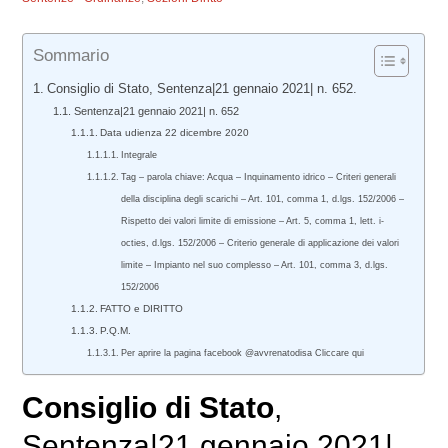
Sommario
Consiglio di Stato, Sentenza|21 gennaio 2021| n. 652.
Sentenza|21 gennaio 2021| n. 652
Data udienza 22 dicembre 2020
Integrale
Tag – parola chiave: Acqua – Inquinamento idrico – Criteri generali
della disciplina degli scarichi – Art. 101, comma 1, d.lgs. 152/2006 –
Rispetto dei valori limite di emissione – Art. 5, comma 1, lett. i-
octies, d.lgs. 152/2006 – Criterio generale di applicazione dei valori
limite – Impianto nel suo complesso – Art. 101, comma 3, d.lgs.
152/2006
FATTO e DIRITTO
P.Q.M.
Per aprire la pagina facebook @avvrenatodisa Cliccare qui
Consiglio di Stato
,
Sentenza|21 gennaio 2021|