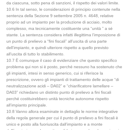
da ciascuna, sotto pena di sanzioni, il rispetto dei valori limite.
10.6 In tal senso, le considerazioni di principio contenute nella
sentenza della Sezione 9 settembre 2005 n. 4648, relative
proprio ad un impianto per la produzione di acciaio, molto
complesso, ma tecnicamente costituente una “unità ” a sé
stante. La sentenza considera infatti illegittima l’imposizione di
un punto di prelievo a “fini fiscali” all’uscita di una parte
dell’impianto, e quindi ulteriore rispetto a quello previsto
all’uscita di tutto lo stabilimento.
10.7 È comunque il caso di evidenziare che questo specifico
problema qui non si è posto, perché nessuno ha sostenuto che
gli impianti, intesi in senso generico, cui si riferisce la
prescrizione, ovvero gli impianti di trattamento delle acque “di
neutralizzazione acidi – DA02” e “chiarificatore lamellare –
DA03” richiedano un distinto punto di prelievo a fini fiscali
perché costituirebbero unità tecniche autonome rispetto
all’impianto principale.
10.8 Vanno allora esaminate in dettaglio le norme integrative
della regola generale per cui il punto di prelievo a fini fiscali è
unico e posto alla fuoriuscita dall’impianto e a monte