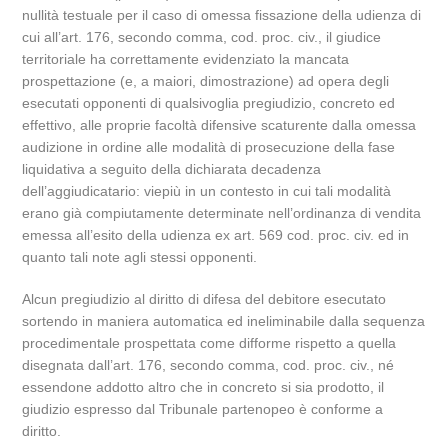
nullità testuale per il caso di omessa fissazione della udienza di
cui all’art. 176, secondo comma, cod. proc. civ., il giudice
territoriale ha correttamente evidenziato la mancata
prospettazione (e, a maiori, dimostrazione) ad opera degli
esecutati opponenti di qualsivoglia pregiudizio, concreto ed
effettivo, alle proprie facoltà difensive scaturente dalla omessa
audizione in ordine alle modalità di prosecuzione della fase
liquidativa a seguito della dichiarata decadenza
dell’aggiudicatario: viepiù in un contesto in cui tali modalità
erano già compiutamente determinate nell’ordinanza di vendita
emessa all’esito della udienza ex art. 569 cod. proc. civ. ed in
quanto tali note agli stessi opponenti.
Alcun pregiudizio al diritto di difesa del debitore esecutato
sortendo in maniera automatica ed ineliminabile dalla sequenza
procedimentale prospettata come difforme rispetto a quella
disegnata dall’art. 176, secondo comma, cod. proc. civ., né
essendone addotto altro che in concreto si sia prodotto, il
giudizio espresso dal Tribunale partenopeo è conforme a
diritto.