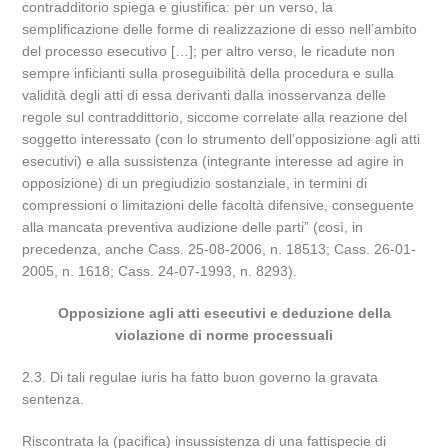
contradditorio spiega e giustifica: per un verso, la
semplificazione delle forme di realizzazione di esso nell’ambito
del processo esecutivo […]; per altro verso, le ricadute non
sempre inficianti sulla proseguibilità della procedura e sulla
validità degli atti di essa derivanti dalla inosservanza delle
regole sul contraddittorio, siccome correlate alla reazione del
soggetto interessato (con lo strumento dell’opposizione agli atti
esecutivi) e alla sussistenza (integrante interesse ad agire in
opposizione) di un pregiudizio sostanziale, in termini di
compressioni o limitazioni delle facoltà difensive, conseguente
alla mancata preventiva audizione delle parti” (così, in
precedenza, anche Cass. 25-08-2006, n. 18513; Cass. 26-01-
2005, n. 1618; Cass. 24-07-1993, n. 8293).
Opposizione agli atti esecutivi e deduzione della
violazione di norme processuali
2.3. Di tali regulae iuris ha fatto buon governo la gravata
sentenza.
Riscontrata la (pacifica) insussistenza di una fattispecie di