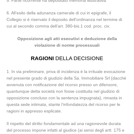
5. Parte ricorrente ha depositato memoria illustrativa.
6. All’esito della adunanza camerale di cui in epigrafe, il
Collegio si è riservato il deposito dell’ordinanza nel termine di
cui al secondo comma dell’art. 380-bis.1 cod. proc. civ.
Opposizione agli atti esecutivi e deduzione della
violazione di norme processuali
RAGIONI
DELLA DECISIONE
1. In via preliminare, priva di incidenza è la irrituale evocazione
nel presente grado di giudizio della Sa. Immobiliare Srl (dacché
avvenuta con notificazione del ricorso presso un difensore,
quantunque detta società non fosse costituita nel giudizio di
opposizione concluso con la sentenza impugnata), rimasta in
questa sede intimata, stante l’infondatezza del ricorso per le
ragioni in appresso esplicate.
Il rispetto del diritto fondamentale ad una ragionevole durata
del processo impone infatti al giudice (ai sensi degli artt. 175 e