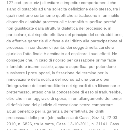
127 cod. proc. civ.) di evitare e impedire comportamenti che
siano di ostacolo ad una sollecita definizione dello stesso, tra i
quali rientrano certamente quelli che si traducono in un inutile
dispendio di attività processuali e formalità superflue perché
non giustificate dalla struttura dialettica del processo e, in
particolare, dal rispetto effettivo del principio del contraddittorio,
da effettive garanzie di difesa e dal diritto alla partecipazione al
processo, in condizioni di parità, dei soggetti nella cui sfera
giuridica l’atto finale è destinato ad esplicare i suoi effetti. Ne
consegue che, in caso di ricorso per cassazione prima facie
infondato o inammissibile, appare superflua, pur potendone
sussistere i presupposti, la fissazione del termine per la
rinnovazione della notifica del ricorso ad una parte o per
l’integrazione del contraddittorio nei riguardi di un litisconsorte
pretermesso, atteso che la concessione di esso si tradurrebbe,
oltre che in un aggravio di spese, in un allungamento dei tempi
di definizione del giudizio di cassazione senza comportare
alcun beneficio per la garanzia dell’effettività dei diritti
processuali delle parti (cfr., sulla scia di Cass., Sez. U, 22-03-
2010, n. 6826, tra le tante, Cass. 13-10-2011, n. 21141; Cass.