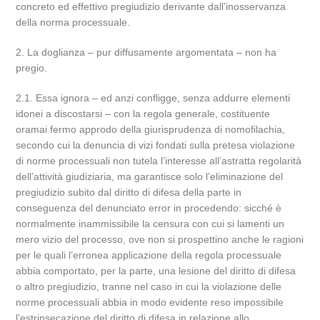
concreto ed effettivo pregiudizio derivante dall’inosservanza
della norma processuale.
2. La doglianza – pur diffusamente argomentata – non ha
pregio.
2.1. Essa ignora – ed anzi confligge, senza addurre elementi
idonei a discostarsi – con la regola generale, costituente
oramai fermo approdo della giurisprudenza di nomofilachia,
secondo cui la denuncia di vizi fondati sulla pretesa violazione
di norme processuali non tutela l’interesse all’astratta regolarità
dell’attività giudiziaria, ma garantisce solo l’eliminazione del
pregiudizio subito dal diritto di difesa della parte in
conseguenza del denunciato error in procedendo: sicché è
normalmente inammissibile la censura con cui si lamenti un
mero vizio del processo, ove non si prospettino anche le ragioni
per le quali l’erronea applicazione della regola processuale
abbia comportato, per la parte, una lesione del diritto di difesa
o altro pregiudizio, tranne nel caso in cui la violazione delle
norme processuali abbia in modo evidente reso impossibile
l’estrinsecazione del diritto di difesa in relazione allo