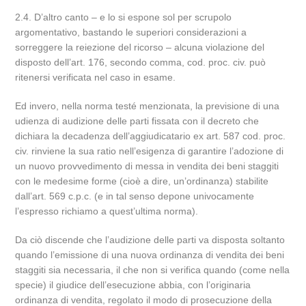
2.4. D’altro canto – e lo si espone sol per scrupolo
argomentativo, bastando le superiori considerazioni a
sorreggere la reiezione del ricorso – alcuna violazione del
disposto dell’art. 176, secondo comma, cod. proc. civ. può
ritenersi verificata nel caso in esame.
Ed invero, nella norma testé menzionata, la previsione di una
udienza di audizione delle parti fissata con il decreto che
dichiara la decadenza dell’aggiudicatario ex art. 587 cod. proc.
civ. rinviene la sua ratio nell’esigenza di garantire l’adozione di
un nuovo provvedimento di messa in vendita dei beni staggiti
con le medesime forme (cioè a dire, un’ordinanza) stabilite
dall’art. 569 c.p.c. (e in tal senso depone univocamente
l’espresso richiamo a quest’ultima norma).
Da ciò discende che l’audizione delle parti va disposta soltanto
quando l’emissione di una nuova ordinanza di vendita dei beni
staggiti sia necessaria, il che non si verifica quando (come nella
specie) il giudice dell’esecuzione abbia, con l’originaria
ordinanza di vendita, regolato il modo di prosecuzione della