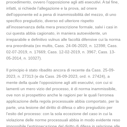
procedimento, ovvero l’opposizione agli atti esecutivi. A tal fine,
infatti, si richiede l’allegazione e la prova, ad onere
dell’opponente ed a pena di inammissibilità del mezzo, di uno
specifico pregiudizio, diverso ed ulteriore rispetto
all’inosservanza della mera prescrizione formale, salvi i casi in
cui questa abbia cagionato, in maniera autoevidente, un
irreparabile e definitivo vulnus alle facoltà difensive cui la norma
era preordinata (ex multis, Cass. 24-06-2020, n. 12398; Cass.
02-07-2019, n. 17669; Cass. 12-02-2019, n. 3967; Cass. 13-
05-2014, n. 10327).
Il principio è stato ribadito ancora di recente da Cass. 25-09-
2023, n. 27313 (e da Cass. 26-09-2023, ord. n. 27424), a
mente della quale l’opposizione agli atti esecutivi, con cui si
lamenti un mero vizio del processo, è di norma inammissibile,
ove non si prospettino anche le ragioni per le quali l’erronea
applicazione della regola processuale abbia comportato, per la
parte, una lesione del diritto di difesa o altro pregiudizio per
l’esito del processo: con la sola eccezione del caso in cui la
violazione delle norme processuali abbia in modo evidente reso
impossibile l’estrinsecazione del diritto di difesa in relazione alle