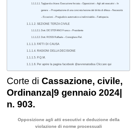
Tag/parola chiave: Esecuzione forzata – Opposizioni – Agli atti esecutivi – In
genere – Prospettazione di una concreta lesione del diritto di difesa – Necessità
– Eccezioni – Pregiudizio automatico e ineliminabile – Fattispecie.
SEZIONE TERZA CIVILE
Dott. DE STEFANO Franco – Presidente
Dott. ROSSI Raffaele – Consigliere Rel.
FATTI DI CAUSA
RAGIONI DELLA DECISIONE
P.Q.M.
Per aprire la pagina facebook @avvrenatodisa Cliccare qui
Corte di
Cassazione
,
civile
,
Ordinanza|9 gennaio 2024|
n. 903.
Opposizione agli atti esecutivi e deduzione della
violazione di norme processuali