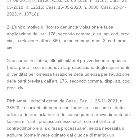
17-06-2013, n. 15106; Cass. 10-05-2018, n. 11287; Cass. 21-
05-2018, n. 12515; Cass. 15-05-2020, n. 8980; Cass. 20-04-
2023, n. 10718).
2. L’unico motivo di ricorso denuncia violazione e falsa
applicazione dell’art. 176, secondo comma, disp. att. cod. proc.
civ., in relazione all’art. 360, primo comma, num. 3, cod. proc.
civ.
Si assume, in sintesi, l’illegittimità del provvedimento opposto
(nella parte in cui disponeva la prosecuzione degli esperimenti
di vendita) per omessa fissazione della udienza per l’audizione
delle parti prevista dall’art. 176, secondo comma, disp. att. cod.
proc. civ.
Richiamati i princìpi dettati da Cass., Sez. U, 25-11-2021, n.
36596, i ricorrenti ritengono che l’omessa fissazione di detta
udienza determini la nullità del conseguente provvedimento per
lesione di “diritti processuali essenziali, come il diritto al
contraddittorio e alla difesa processuale”, senza necessità di
addurre (come invece opinato dal giudice di merito) un