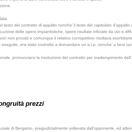
nzione.
data.
l testo del contratto di appalto nonche’ il testo del capitolato d’appalto 
uzione delle opere impiantistiche, opere risultate inficiate da vizi e diff
ori non provati e comunque il relativo corrispettivo risultava esorbitant
e eseguite, era stato costretto a domandare un a.t.p. nonche’ a farsi cari
ionale, pronunciarsi la risoluzione del contratto per inadempimento dell
ongruità prezzi
nale di Bergamo, pregiudizialmente sollevata dall’opponente, ed attende