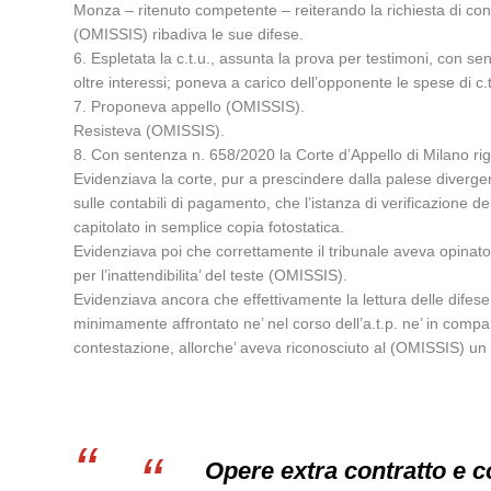
Monza – ritenuto competente – reiterando la richiesta di con
(OMISSIS) ribadiva le sue difese.
6. Espletata la c.t.u., assunta la prova per testimoni, con 
oltre interessi; poneva a carico dell’opponente le spese di c
7. Proponeva appello (OMISSIS).
Resisteva (OMISSIS).
8. Con sentenza n. 658/2020 la Corte d’Appello di Milano ri
Evidenziava la corte, pur a prescindere dalla palese divergen
sulle contabili di pagamento, che l’istanza di verificazione d
capitolato in semplice copia fotostatica.
Evidenziava poi che correttamente il tribunale aveva opinato,
per l’inattendibilita’ del teste (OMISSIS).
Evidenziava ancora che effettivamente la lettura delle difese
minimamente affrontato ne’ nel corso dell’a.t.p. ne’ in compar
contestazione, allorche’ aveva riconosciuto al (OMISSIS) un c
Opere extra contratto e c