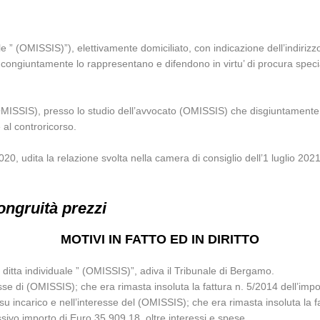
e ” (OMISSIS)”), elettivamente domiciliato, con indicazione dell’indirizz
ongiuntamente lo rappresentano e difendono in virtu’ di procura specia
(OMISSIS), presso lo studio dell’avvocato (OMISSIS) che disgiuntament
e al controricorso.
0, udita la relazione svolta nella camera di consiglio dell’1 luglio 2021
ongruità prezzi
MOTIVI IN FATTO ED IN DIRITTO
a ditta individuale ” (OMISSIS)”, adiva il Tribunale di Bergamo.
sse di (OMISSIS); che era rimasta insoluta la fattura n. 5/2014 dell’imp
su incarico e nell’interesse del (OMISSIS); che era rimasta insoluta la f
vo importo di Euro 35.909,18, oltre interessi e spese.