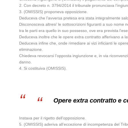
2. Con decreto n. 3794/2014 il tribunale pronunciava l’ingiu
3. (OMISSIS) proponeva opposizione.
Deduceva che l’avversa pretesa era stata integralmente sal
Disconosceva altresi’ le sottoscrizioni figuranti a suo nome ne
tra le parti era quello in suo possesso, ove era prevista l’esec
Deduceva inoltre che le opere extra contratto afferivano a lav
Deduceva infine che, onde rimediare ai vizi inficianti le oper
eliminazione.
Chiedeva revocarsi l’opposta ingiunzione e, in via riconvenz
danno.
4. Si costituiva (OMISSIS).
Opere extra contratto e c
Instava per il rigetto dell’opposizione.
5. (OMISSIS) aderiva all’eccezione di incompetenza del Tribu