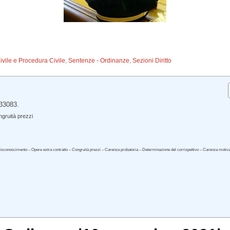
Civile e Procedura Civile
,
Sentenze - Ordinanze
,
Sezioni Diritto
 33083.
gruità prezzi
 Disconoscimento – Opere extra contratto – Congruità prezzi – Carenza probatoria – Determinazione del corrispettivo – Carenza motiv