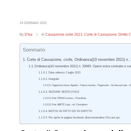
24 GENNAIO 2022
By
D'Isa
In
Cassazione civile 2021
,
Corte di Cassazione
,
Diritto 
Sommario
Corte di Cassazione, civile, Ordinanza|10 novembre 2021| n.
Ordinanza|10 novembre 2021| n. 33083. Opere extra contratto e con
Data udienza 1 luglio 2021
Integrale
Tag/parola chiave: Appalto – Fattura insoluta – Pagamento – Scrittura privata –
SEZIONE SESTA CIVILE
Dott. ORILIA Lorenzo – Presidente
Dott. ABETE Luigi – rel. Consigliere
MOTIVI IN FATTO ED IN DIRITTO
Per aprire la pagina facebook @avvrenatodisa Cliccare qui