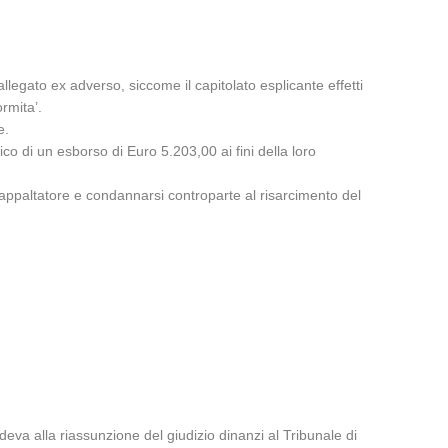
allegato ex adverso, siccome il capitolato esplicante effetti
ormita’.
e.
co di un esborso di Euro 5.203,00 ai fini della loro
’appaltatore e condannarsi controparte al risarcimento del
va alla riassunzione del giudizio dinanzi al Tribunale di