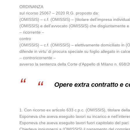
ORDINANZA
sul ricorso 25067 – 2020 R.G. proposto da:
(OMISSIS) – c.f. (OMISSIS) – (titolare dell’impresa individual
(OMISSIS) e dell’avvocato (OMISSIS) che disgiuntamente e c
– ricorrente –
contro
(OMISSIS) – c.f. (OMISSIS) – elettivamente domiciliato in 
difende in virtu’ di procura speciale su foglio allegato in calc
– controricorrente –
avverso la sentenza della Corte d’Appello di Milano n. 658/202
Opere extra contratto e c
1. Con ricorso ex articolo 633 c.p.c. (OMISSIS), titolare dell
Esponeva che aveva eseguito lavori su incarico e nell’intere
Esponeva che aveva eseguito lavori fuori capitolato del pari 
Chiedeva ingiungersi a (OMISSIS) il pagamento del complessi