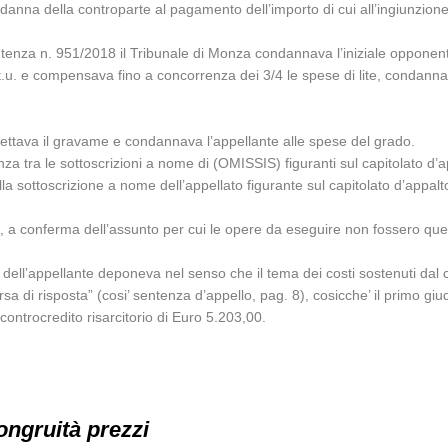
danna della controparte al pagamento dell’importo di cui all’ingiunzione
sentenza n. 951/2018 il Tribunale di Monza condannava l’iniziale opponen
.t.u. e compensava fino a concorrenza dei 3/4 le spese di lite, condanna
gettava il gravame e condannava l’appellante alle spese del grado.
za tra le sottoscrizioni a nome di (OMISSIS) figuranti sul capitolato d
ella sottoscrizione a nome dell’appellato figurante sul capitolato d’appal
 a conferma dell’assunto per cui le opere da eseguire non fossero quelle
 dell’appellante deponeva nel senso che il tema dei costi sostenuti dal c
sa di risposta” (cosi’ sentenza d’appello, pag. 8), cosicche’ il primo giu
ontrocredito risarcitorio di Euro 5.203,00.
ongruità prezzi