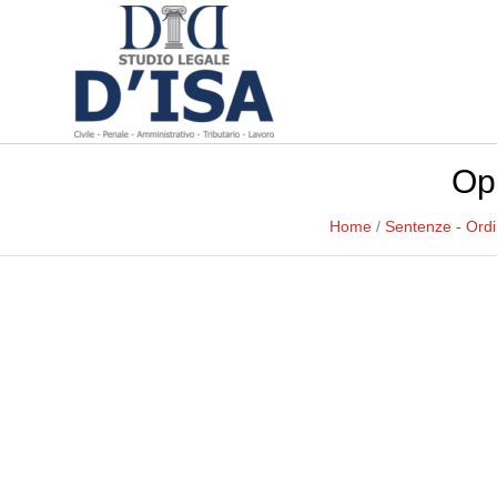
Ope
Home
/
Sentenze - Ord