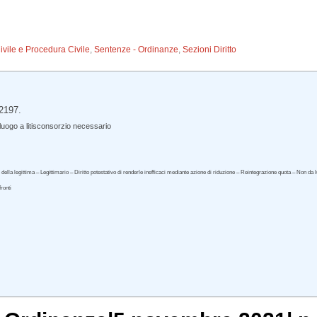
Civile e Procedura Civile
,
Sentenze - Ordinanze
,
Sezioni Diritto
32197.
uogo a litisconsorzio necessario
lla legittima – Legittimario – Diritto potestativo di renderle inefficaci mediante azione di riduzione – Reintegrazione quota – Non da lu
fronti