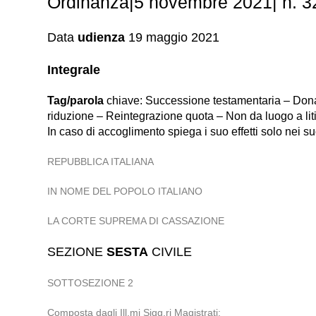
Ordinanza|5 novembre 2021| n. 
Data
udienza
19 maggio 2021
Integrale
Tag/parola
chiave: Successione testamentaria – Donazio
riduzione – Reintegrazione quota – Non da luogo a liti
In caso di accoglimento spiega i suo effetti solo nei su
REPUBBLICA ITALIANA
IN NOME DEL POPOLO ITALIANO
LA CORTE SUPREMA DI CASSAZIONE
SEZIONE
SESTA
CIVILE
SOTTOSEZIONE 2
Composta dagli Ill.mi Sigg.ri Magistrati: