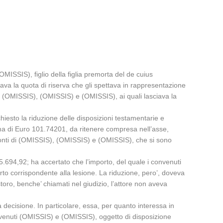
MISSIS), figlio della figlia premorta del de cuius
ava la quota di riserva che gli spettava in rappresentazione
), (OMISSIS), (OMISSIS) e (OMISSIS), ai quali lasciava la
iesto la riduzione delle disposizioni testamentarie e
somma di Euro 101.74201, da ritenere compresa nell’asse,
onfronti di (OMISSIS), (OMISSIS) e (OMISSIS), che si sono
o 75.694,92; ha accertato che l’importo, del quale i convenuti
orto corrispondente alla lesione. La riduzione, pero’, doveva
ostoro, benche’ chiamati nel giudizio, l’attore non aveva
 decisione. In particolare, essa, per quanto interessa in
nvenuti (OMISSIS) e (OMISSIS), oggetto di disposizione