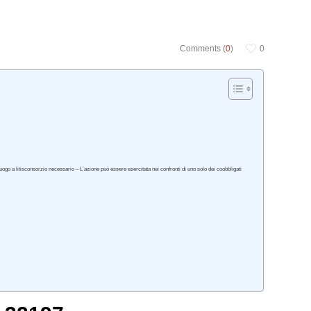
Comments (
0
)
0
ogo a litisconsorzio necessario – L’azione può essere esercitata nei confronti di uno solo dei coobbligati