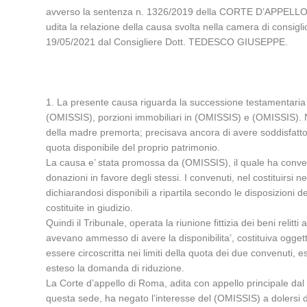
avverso la sentenza n. 1326/2019 della CORTE D’APPELLO 
udita la relazione della causa svolta nella camera di consigli
19/05/2021 dal Consigliere Dott. TEDESCO GIUSEPPE.
1. La presente causa riguarda la successione testamentaria di
(OMISSIS), porzioni immobiliari in (OMISSIS) e (OMISSIS). Ne
della madre premorta; precisava ancora di avere soddisfatto 
quota disponibile del proprio patrimonio.
La causa e’ stata promossa da (OMISSIS), il quale ha convenut
donazioni in favore degli stessi. I convenuti, nel costituirsi
dichiarandosi disponibili a ripartila secondo le disposizioni 
costituite in giudizio.
Quindi il Tribunale, operata la riunione fittizia dei beni reli
avevano ammesso di avere la disponibilita’, costituiva oggetto
essere circoscritta nei limiti della quota dei due convenuti, es
esteso la domanda di riduzione.
La Corte d’appello di Roma, adita con appello principale dal 
questa sede, ha negato l’interesse del (OMISSIS) a dolersi 