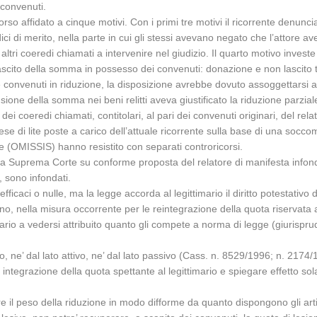
 convenuti.
 affidato a cinque motivi. Con i primi tre motivi il ricorrente denuncia, 
ci di merito, nella parte in cui gli stessi avevano negato che l’attore a
altri coeredi chiamati a intervenire nel giudizio. Il quarto motivo investe
l lascito della somma in possesso dei convenuti: donazione e non lascito 
nvenuti in riduzione, la disposizione avrebbe dovuto assoggettarsi a riduz
ione della somma nei beni relitti aveva giustificato la riduzione parziale 
i coeredi chiamati, contitolari, al pari dei convenuti originari, del rela
spese di lite poste a carico dell’attuale ricorrente sulla base di una s
(OMISSIS) hanno resistito con separati controricorsi.
della Suprema Corte su conforme proposta del relatore di manifesta infon
, sono infondati.
efficaci o nulle, ma la legge accorda al legittimario il diritto potestativo
no, nella misura occorrente per le reintegrazione della quota riservata ai 
ttimario a vedersi attribuito quanto gli compete a norma di legge (giuris
io, ne’ dal lato attivo, ne’ dal lato passivo (Cass. n. 8529/1996; n. 21
la integrazione della quota spettante al legittimario e spiegare effetto s
ere il peso della riduzione in modo difforme da quanto dispongono gli artic