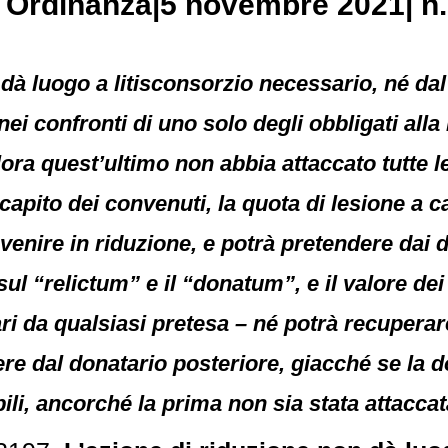
, Ordinanza|5 novembre 2021| n.
dà luogo a litisconsorzio necessario, né dal 
nei confronti di uno solo degli obbligati alla
alora quest’ultimo non abbia attaccato tutte l
apito dei convenuti, la quota di lesione a c
venire in riduzione, e potrà pretendere dai d
 sul “relictum” e il “donatum”, e il valore dei 
ari da qualsiasi pretesa – né potrà recuperar
e dal donatario posteriore, giacché se la d
ili, ancorché la prima non sia stata attaccat