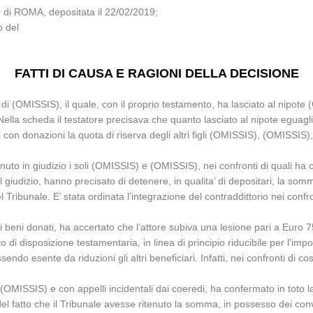
di ROMA, depositata il 22/02/2019;
o del
FATTI DI CAUSA E RAGIONI DELLA DECISIONE
 (OMISSIS), il quale, con il proprio testamento, ha lasciato al nipote (O
lla scheda il testatore precisava che quanto lasciato al nipote eguagli
con donazioni la quota di riserva degli altri figli (OMISSIS), (OMISSIS
o in giudizio i soli (OMISSIS) e (OMISSIS), nei confronti di quali ha ch
 nel giudizio, hanno precisato di detenere, in qualita’ di depositari, la 
del Tribunale. E’ stata ordinata l’integrazione del contraddittorio nei c
tti ai beni donati, ha accertato che l’attore subiva una lesione pari a Eur
 di disposizione testamentaria, in linea di principio riducibile per l’imp
sendo esente da riduzioni gli altri beneficiari. Infatti, nei confronti di c
(OMISSIS) e con appelli incidentali dai coeredi, ha confermato in toto la
del fatto che il Tribunale avesse ritenuto la somma, in possesso dei co