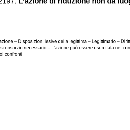
32197.
L’azione di riduzione non dà luo
ne – Disposizioni lesive della legittima – Legittimario – Diritt
sconsorzio necessario – L’azione può essere esercitata nei confr
oi confronti