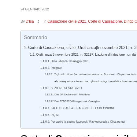
24 GENNAIO 2022
By
D'Isa
In
Cassazione civile 2021
,
Corte di Cassazione
,
Diritto 
Sommario
Corte di Cassazione, civile, Ordinanza|5 novembre 2021| n. 
Ordinanza|5 novembre 2021| n. 32197. L’azione di riduzione non dà l
Data udienza 19 maggio 2021
Integrale
Tag/parola chiave: Successione testamentaria – Donazione – Disposizioni lesive de
alla reintegrazione – In caso di accoglimento spiega i suo effetti solo nei suoi con
SEZIONE SESTA CIVILE
Dott. ORILIA Lorenzo – Presidente
Dott. TEDESCO Giuseppe – rel. Consigliere
FATTI DI CAUSA E RAGIONI DELLA DECISIONE
P.Q.M.
Per aprire la pagina facebook @avvrenatodisa Cliccare qui