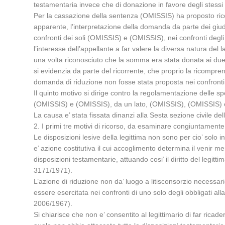
testamentaria invece che di donazione in favore degli stessi
Per la cassazione della sentenza (OMISSIS) ha proposto ricorso
apparente, l’interpretazione della domanda da parte dei giudi
confronti dei soli (OMISSIS) e (OMISSIS), nei confronti degli 
l’interesse dell’appellante a far valere la diversa natura de
una volta riconosciuto che la somma era stata donata ai due co
si evidenzia da parte del ricorrente, che proprio la ricomprens
domanda di riduzione non fosse stata proposta nei confronti de
Il quinto motivo si dirige contro la regolamentazione delle 
(OMISSIS) e (OMISSIS), da un lato, (OMISSIS), (OMISSIS) e 
La causa e’ stata fissata dinanzi alla Sesta sezione civile 
2. I primi tre motivi di ricorso, da esaminare congiuntamente
Le disposizioni lesive della legittima non sono per cio’ solo in
e’ azione costitutiva il cui accoglimento determina il venir me
disposizioni testamentarie, attuando cosi’ il diritto del legi
3171/1971).
L’azione di riduzione non da’ luogo a litisconsorzio necessar
essere esercitata nei confronti di uno solo degli obbligati al
2006/1967).
Si chiarisce che non e’ consentito al legittimario di far ricad