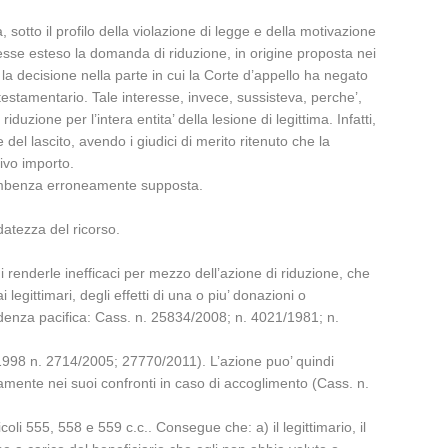
sotto il profilo della violazione di legge e della motivazione
vesse esteso la domanda di riduzione, in origine proposta nei
 la decisione nella parte in cui la Corte d’appello ha negato
testamentario. Tale interesse, invece, sussisteva, perche’,
ione per l’intera entita’ della lesione di legittima. Infatti,
del lascito, avendo i giudici di merito ritenuto che la
tivo importo.
occombenza erroneamente supposta.
datezza del ricorso.
 di renderle inefficaci per mezzo dell’azione di riduzione, che
legittimari, degli effetti di una o piu’ donazioni o
prudenza pacifica: Cass. n. 25834/2008; n. 4021/1981; n.
74/1998 n. 2714/2005; 27770/2011). L’azione puo’ quindi
olamente nei suoi confronti in caso di accoglimento (Cass. n.
oli 555, 558 e 559 c.c.. Consegue che: a) il legittimario, il