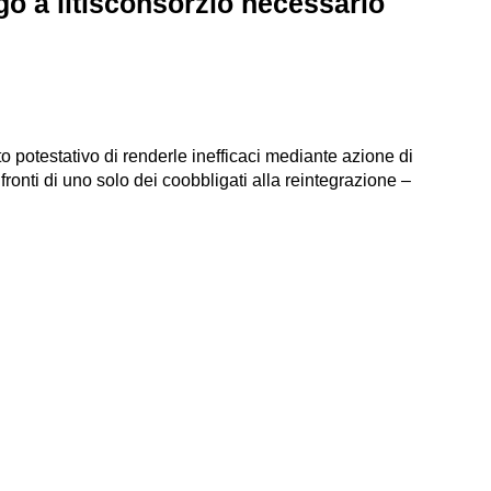
go a litisconsorzio necessario
o potestativo di renderle inefficaci mediante azione di
onti di uno solo dei coobbligati alla reintegrazione –