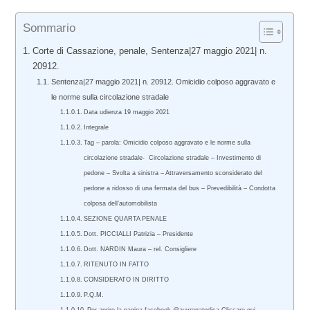
Sommario
Corte di Cassazione, penale, Sentenza|27 maggio 2021| n.
20912.
Sentenza|27 maggio 2021| n. 20912. Omicidio colposo aggravato e
le norme sulla circolazione stradale
Data udienza 19 maggio 2021
Integrale
Tag – parola: Omicidio colposo aggravato e le norme sulla
circolazione stradale- Circolazione stradale – Investimento di
pedone – Svolta a sinistra – Attraversamento sconsiderato del
pedone a ridosso di una fermata del bus – Prevedibilità – Condotta
colposa dell’automobilista
SEZIONE QUARTA PENALE
Dott. PICCIALLI Patrizia – Presidente
Dott. NARDIN Maura – rel. Consigliere
RITENUTO IN FATTO
CONSIDERATO IN DIRITTO
P.Q.M.