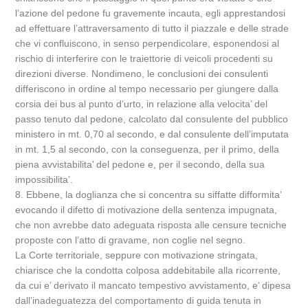
l’azione del pedone fu gravemente incauta, egli apprestandosi
ad effettuare l’attraversamento di tutto il piazzale e delle strade
che vi confluiscono, in senso perpendicolare, esponendosi al
rischio di interferire con le traiettorie di veicoli procedenti su
direzioni diverse. Nondimeno, le conclusioni dei consulenti
differiscono in ordine al tempo necessario per giungere dalla
corsia dei bus al punto d’urto, in relazione alla velocita’ del
passo tenuto dal pedone, calcolato dal consulente del pubblico
ministero in mt. 0,70 al secondo, e dal consulente dell’imputata
in mt. 1,5 al secondo, con la conseguenza, per il primo, della
piena avvistabilita’ del pedone e, per il secondo, della sua
impossibilita’.
8. Ebbene, la doglianza che si concentra su siffatte difformita’
evocando il difetto di motivazione della sentenza impugnata,
che non avrebbe dato adeguata risposta alle censure tecniche
proposte con l’atto di gravame, non coglie nel segno.
La Corte territoriale, seppure con motivazione stringata,
chiarisce che la condotta colposa addebitabile alla ricorrente,
da cui e’ derivato il mancato tempestivo avvistamento, e’ dipesa
dall’inadeguatezza del comportamento di guida tenuta in