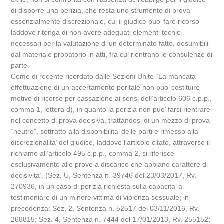
di disporre una perizia, che resta uno strumento di prova
essenzialmente discrezionale, cui il giudice puo’ fare ricorso
laddove ritenga di non avere adeguati elementi tecnici
necessari per la valutazione di un determinato fatto, desumibili
dal materiale probatorio in atti, fra cui rientrano le consulenze di
parte.
Come di recente ricordato dalle Sezioni Unite “La mancata
effettuazione di un accertamento peritale non puo’ costituire
motivo di ricorso per cassazione ai sensi dell’articolo 606 c.p.p.,
comma 1, lettera d), in quanto la perizia non puo’ farsi rientrare
nel concetto di prova decisiva, trattandosi di un mezzo di prova
“neutro”, sottratto alla disponibilita’ delle parti e rimesso alla
discrezionalita’ del giudice, laddove l’articolo citato, attraverso il
richiamo all’articolo 495 c.p.p., comma 2, si riferisce
esclusivamente alle prove a discarico che abbiano carattere di
decisivita’. (Sez. U, Sentenza n. 39746 del 23/03/2017, Rv.
270936, in un caso di perizia richiesta sulla capacita’ a
testimoniare di un minore vittima di violenza sessuale; in
precedenza: Sez. 2, Sentenza n. 52517 del 03/11/2016, Rv.
268815; Sez. 4, Sentenza n. 7444 del 17/01/2013, Rv. 255152;