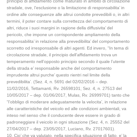
principio di affidamento come maturato in ambito di circolazione
stradale, ove, l’esclusione o la limitazione di responsabilita’ in
ordine alle conseguenze alle altrui condotte prevedibili o, in altri
termini, il poter contare sulla correttezza del comportamento di
altri, riduce i suoi margini in ragione della diffusivita’ del
pericolo, che impone un corrispondente ampliamento della
responsabilita’ in relazione alla prevedibilita’ del comportamento
scorretto od irresponsabile di altri agenti. Ed invero, “In tema di
circolazione stradale, il principio dell’affidamento trova un
temperamento nell’opposto principio secondo il quale l’utente
della strada e’ responsabile anche del comportamento
imprudente altrui purche’ questo rientri nel limite della
prevedibilita’. (Sez. 4, n. 5691 del 02/02/2016 – dep.
11/02/2016, Tettamanti, Rv. 26598101; Sez. 4, n. 27513 del
10/05/2017 – dep. 01/06/2017, Mulas, Rv. 26999701) tanto che
“l’obbligo di moderare adeguatamente la velocita’, in relazione
alle caratteristiche del veicolo ed alle condizioni ambientali, va
inteso nel senso che il conducente deve essere in grado di
padroneggiare il veicolo in ogni situazione (Sez. 4, n. 25552 del
27/04/2017 – dep. 23/05/2017, Luciano, Rv. 27017601).
10. Cio’ che va valutato, nella specifica situazione di fatto, e’ la