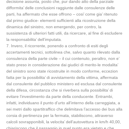
decisione assunta, posto che, pur dando atto della parziale
difformita’ delle conclusioni raggiunte dalle consulenze delle
parti, ha affermato che esse offrono – cosi’ come gia’ ritenuto
dal primo giudice- elementi sufficienti alla ricostruzione della
dinamica del sinistro, non emergendo, per contro, la
sussistenza di ulteriori fatti utili, da ricercare, al fine di escludere
la responsabilita’ dell’imputata.
7. Invero, il ricorrente, ponendo a confronto di esiti degli
accertamenti tecnici, sottolinea che, salvo quanto rilevato dalla
consulenza della parte civile – il cui contenuto, peraltro, non e’
stato preso in considerazione dai giudici di merito-le modalita’
del sinistro sono state ricostruite in modo conforme, eccezion
fatta per la possibilita’ di avvistamento della vittima, affermata
dal consulente del pubblico ministero ed esclusa dal consulente
della difesa, circostanza che si riverbera sulla possibilita’ di
evitare l’investimento da parte della conducente. Entrambi,
infatti, individuano il punto d’urto all’interno della carreggiata, a
sei metri dallo spartitraffico che delimitava l’accesso dei bus alla
corsia di pertinenza per la fermata, stabiliscono, attraverso
calcoli sovrapponibili, la velocita’ dell’autovettura in km/h 40,00,
chiariscono che il passaggio in quel punto era vietato e che