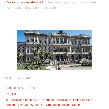
Cassazione penale 2021
/
Omicidio colposo aggravato e le
norme sulla circolazione stradale
27 SETTEMBRE 2021
Comments (
0
)
0
By
D'Isa
In
Cassazione penale 2021
,
Corte di Cassazione
,
Diritto Penale e
Procedura Penale
,
Sentenze - Ordinanze
,
Sezioni Diritto