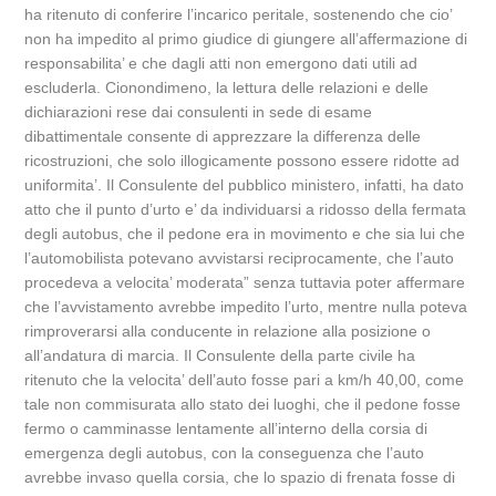
ha ritenuto di conferire l’incarico peritale, sostenendo che cio’
non ha impedito al primo giudice di giungere all’affermazione di
responsabilita’ e che dagli atti non emergono dati utili ad
escluderla. Cionondimeno, la lettura delle relazioni e delle
dichiarazioni rese dai consulenti in sede di esame
dibattimentale consente di apprezzare la differenza delle
ricostruzioni, che solo illogicamente possono essere ridotte ad
uniformita’. Il Consulente del pubblico ministero, infatti, ha dato
atto che il punto d’urto e’ da individuarsi a ridosso della fermata
degli autobus, che il pedone era in movimento e che sia lui che
l’automobilista potevano avvistarsi reciprocamente, che l’auto
procedeva a velocita’ moderata” senza tuttavia poter affermare
che l’avvistamento avrebbe impedito l’urto, mentre nulla poteva
rimproverarsi alla conducente in relazione alla posizione o
all’andatura di marcia. Il Consulente della parte civile ha
ritenuto che la velocita’ dell’auto fosse pari a km/h 40,00, come
tale non commisurata allo stato dei luoghi, che il pedone fosse
fermo o camminasse lentamente all’interno della corsia di
emergenza degli autobus, con la conseguenza che l’auto
avrebbe invaso quella corsia, che lo spazio di frenata fosse di