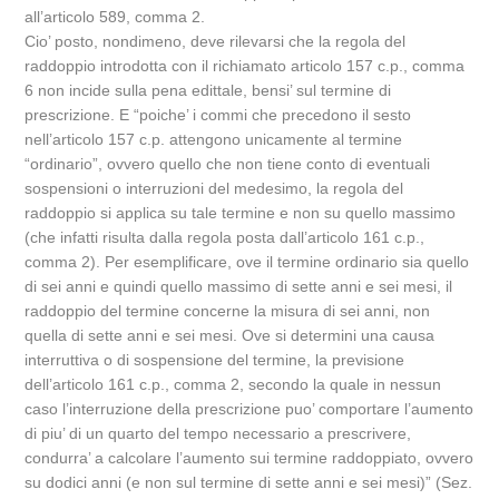
all’articolo 589, comma 2.
Cio’ posto, nondimeno, deve rilevarsi che la regola del
raddoppio introdotta con il richiamato articolo 157 c.p., comma
6 non incide sulla pena edittale, bensi’ sul termine di
prescrizione. E “poiche’ i commi che precedono il sesto
nell’articolo 157 c.p. attengono unicamente al termine
“ordinario”, ovvero quello che non tiene conto di eventuali
sospensioni o interruzioni del medesimo, la regola del
raddoppio si applica su tale termine e non su quello massimo
(che infatti risulta dalla regola posta dall’articolo 161 c.p.,
comma 2). Per esemplificare, ove il termine ordinario sia quello
di sei anni e quindi quello massimo di sette anni e sei mesi, il
raddoppio del termine concerne la misura di sei anni, non
quella di sette anni e sei mesi. Ove si determini una causa
interruttiva o di sospensione del termine, la previsione
dell’articolo 161 c.p., comma 2, secondo la quale in nessun
caso l’interruzione della prescrizione puo’ comportare l’aumento
di piu’ di un quarto del tempo necessario a prescrivere,
condurra’ a calcolare l’aumento sui termine raddoppiato, ovvero
su dodici anni (e non sul termine di sette anni e sei mesi)” (Sez.