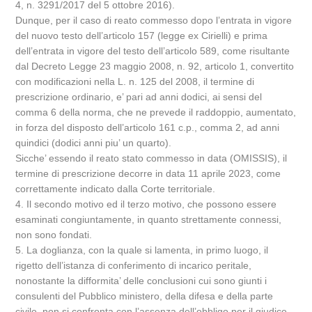
4, n. 3291/2017 del 5 ottobre 2016).
Dunque, per il caso di reato commesso dopo l’entrata in vigore
del nuovo testo dell’articolo 157 (legge ex Cirielli) e prima
dell’entrata in vigore del testo dell’articolo 589, come risultante
dal Decreto Legge 23 maggio 2008, n. 92, articolo 1, convertito
con modificazioni nella L. n. 125 del 2008, il termine di
prescrizione ordinario, e’ pari ad anni dodici, ai sensi del
comma 6 della norma, che ne prevede il raddoppio, aumentato,
in forza del disposto dell’articolo 161 c.p., comma 2, ad anni
quindici (dodici anni piu’ un quarto).
Sicche’ essendo il reato stato commesso in data (OMISSIS), il
termine di prescrizione decorre in data 11 aprile 2023, come
correttamente indicato dalla Corte territoriale.
4. Il secondo motivo ed il terzo motivo, che possono essere
esaminati congiuntamente, in quanto strettamente connessi,
non sono fondati.
5. La doglianza, con la quale si lamenta, in primo luogo, il
rigetto dell’istanza di conferimento di incarico peritale,
nonostante la difformita’ delle conclusioni cui sono giunti i
consulenti del Pubblico ministero, della difesa e della parte
civile, non si confronta con l’assenza dell’obbligo per il giudice