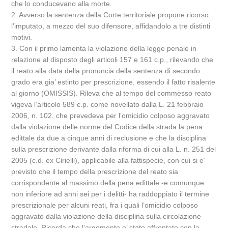
che lo conducevano alla morte.
2. Avverso la sentenza della Corte territoriale propone ricorso
l’imputato, a mezzo del suo difensore, affidandolo a tre distinti
motivi.
3. Con il primo lamenta la violazione della legge penale in
relazione al disposto degli articoli 157 e 161 c.p., rilevando che
il reato alla data della pronuncia della sentenza di secondo
grado era gia’ estinto per prescrizione, essendo il fatto risalente
al giorno (OMISSIS). Rileva che al tempo del commesso reato
vigeva l’articolo 589 c.p. come novellato dalla L. 21 febbraio
2006, n. 102, che prevedeva per l’omicidio colposo aggravato
dalla violazione delle norme del Codice della strada la pena
edittale da due a cinque anni di reclusione e che la disciplina
sulla prescrizione derivante dalla riforma di cui alla L. n. 251 del
2005 (c.d. ex Cirielli), applicabile alla fattispecie, con cui si e’
previsto che il tempo della prescrizione del reato sia
corrispondente al massimo della pena edittale -e comunque
non inferiore ad anni sei per i delitti- ha raddoppiato il termine
prescrizionale per alcuni reati, fra i quali l’omicidio colposo
aggravato dalla violazione della disciplina sulla circolazione
stradale. Ricorda che l’argomento e’ stato affrontato con la