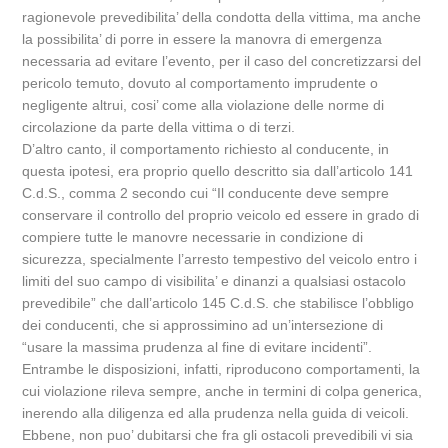
ragionevole prevedibilita’ della condotta della vittima, ma anche
la possibilita’ di porre in essere la manovra di emergenza
necessaria ad evitare l’evento, per il caso del concretizzarsi del
pericolo temuto, dovuto al comportamento imprudente o
negligente altrui, cosi’ come alla violazione delle norme di
circolazione da parte della vittima o di terzi.
D’altro canto, il comportamento richiesto al conducente, in
questa ipotesi, era proprio quello descritto sia dall’articolo 141
C.d.S., comma 2 secondo cui “Il conducente deve sempre
conservare il controllo del proprio veicolo ed essere in grado di
compiere tutte le manovre necessarie in condizione di
sicurezza, specialmente l’arresto tempestivo del veicolo entro i
limiti del suo campo di visibilita’ e dinanzi a qualsiasi ostacolo
prevedibile” che dall’articolo 145 C.d.S. che stabilisce l’obbligo
dei conducenti, che si approssimino ad un’intersezione di
“usare la massima prudenza al fine di evitare incidenti”.
Entrambe le disposizioni, infatti, riproducono comportamenti, la
cui violazione rileva sempre, anche in termini di colpa generica,
inerendo alla diligenza ed alla prudenza nella guida di veicoli.
Ebbene, non puo’ dubitarsi che fra gli ostacoli prevedibili vi sia