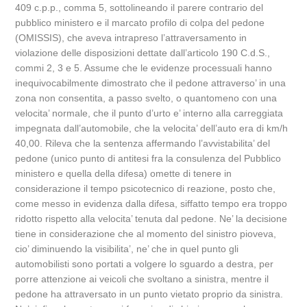
409 c.p.p., comma 5, sottolineando il parere contrario del
pubblico ministero e il marcato profilo di colpa del pedone
(OMISSIS), che aveva intrapreso l’attraversamento in
violazione delle disposizioni dettate dall’articolo 190 C.d.S.,
commi 2, 3 e 5. Assume che le evidenze processuali hanno
inequivocabilmente dimostrato che il pedone attraverso’ in una
zona non consentita, a passo svelto, o quantomeno con una
velocita’ normale, che il punto d’urto e’ interno alla carreggiata
impegnata dall’automobile, che la velocita’ dell’auto era di km/h
40,00. Rileva che la sentenza affermando l’avvistabilita’ del
pedone (unico punto di antitesi fra la consulenza del Pubblico
ministero e quella della difesa) omette di tenere in
considerazione il tempo psicotecnico di reazione, posto che,
come messo in evidenza dalla difesa, siffatto tempo era troppo
ridotto rispetto alla velocita’ tenuta dal pedone. Ne’ la decisione
tiene in considerazione che al momento del sinistro pioveva,
cio’ diminuendo la visibilita’, ne’ che in quel punto gli
automobilisti sono portati a volgere lo sguardo a destra, per
porre attenzione ai veicoli che svoltano a sinistra, mentre il
pedone ha attraversato in un punto vietato proprio da sinistra.