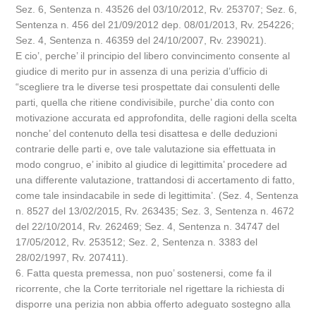
Sez. 6, Sentenza n. 43526 del 03/10/2012, Rv. 253707; Sez. 6,
Sentenza n. 456 del 21/09/2012 dep. 08/01/2013, Rv. 254226;
Sez. 4, Sentenza n. 46359 del 24/10/2007, Rv. 239021).
E cio’, perche’ il principio del libero convincimento consente al
giudice di merito pur in assenza di una perizia d’ufficio di
“scegliere tra le diverse tesi prospettate dai consulenti delle
parti, quella che ritiene condivisibile, purche’ dia conto con
motivazione accurata ed approfondita, delle ragioni della scelta
nonche’ del contenuto della tesi disattesa e delle deduzioni
contrarie delle parti e, ove tale valutazione sia effettuata in
modo congruo, e’ inibito al giudice di legittimita’ procedere ad
una differente valutazione, trattandosi di accertamento di fatto,
come tale insindacabile in sede di legittimita’. (Sez. 4, Sentenza
n. 8527 del 13/02/2015, Rv. 263435; Sez. 3, Sentenza n. 4672
del 22/10/2014, Rv. 262469; Sez. 4, Sentenza n. 34747 del
17/05/2012, Rv. 253512; Sez. 2, Sentenza n. 3383 del
28/02/1997, Rv. 207411).
6. Fatta questa premessa, non puo’ sostenersi, come fa il
ricorrente, che la Corte territoriale nel rigettare la richiesta di
disporre una perizia non abbia offerto adeguato sostegno alla