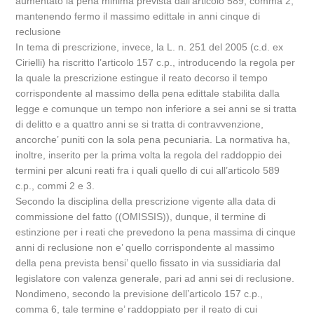
aumentato la pena minima prevista dall’articolo 589, comma 2,
mantenendo fermo il massimo edittale in anni cinque di
reclusione
In tema di prescrizione, invece, la L. n. 251 del 2005 (c.d. ex
Cirielli) ha riscritto l’articolo 157 c.p., introducendo la regola per
la quale la prescrizione estingue il reato decorso il tempo
corrispondente al massimo della pena edittale stabilita dalla
legge e comunque un tempo non inferiore a sei anni se si tratta
di delitto e a quattro anni se si tratta di contravvenzione,
ancorche’ puniti con la sola pena pecuniaria. La normativa ha,
inoltre, inserito per la prima volta la regola del raddoppio dei
termini per alcuni reati fra i quali quello di cui all’articolo 589
c.p., commi 2 e 3.
Secondo la disciplina della prescrizione vigente alla data di
commissione del fatto ((OMISSIS)), dunque, il termine di
estinzione per i reati che prevedono la pena massima di cinque
anni di reclusione non e’ quello corrispondente al massimo
della pena prevista bensi’ quello fissato in via sussidiaria dal
legislatore con valenza generale, pari ad anni sei di reclusione.
Nondimeno, secondo la previsione dell’articolo 157 c.p.,
comma 6, tale termine e’ raddoppiato per il reato di cui