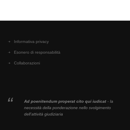
Informativa privacy
Esonero di responsabilità
Collaborazioni
Ad poenitendum properat cito qui iudicat
- la
necessità della ponderazione nello svolgimento
dell'attività giudiziaria