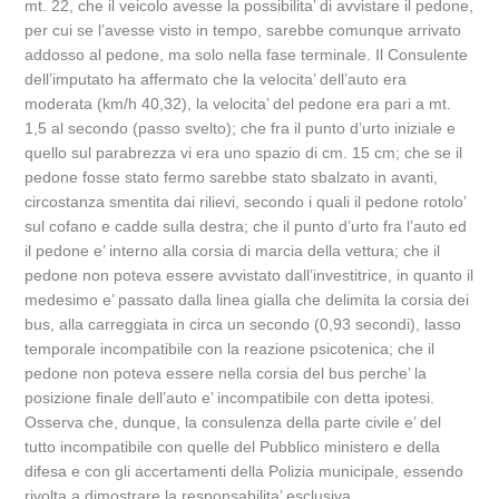
mt. 22, che il veicolo avesse la possibilita’ di avvistare il pedone,
per cui se l’avesse visto in tempo, sarebbe comunque arrivato
addosso al pedone, ma solo nella fase terminale. Il Consulente
dell’imputato ha affermato che la velocita’ dell’auto era
moderata (km/h 40,32), la velocita’ del pedone era pari a mt.
1,5 al secondo (passo svelto); che fra il punto d’urto iniziale e
quello sul parabrezza vi era uno spazio di cm. 15 cm; che se il
pedone fosse stato fermo sarebbe stato sbalzato in avanti,
circostanza smentita dai rilievi, secondo i quali il pedone rotolo’
sul cofano e cadde sulla destra; che il punto d’urto fra l’auto ed
il pedone e’ interno alla corsia di marcia della vettura; che il
pedone non poteva essere avvistato dall’investitrice, in quanto il
medesimo e’ passato dalla linea gialla che delimita la corsia dei
bus, alla carreggiata in circa un secondo (0,93 secondi), lasso
temporale incompatibile con la reazione psicotenica; che il
pedone non poteva essere nella corsia del bus perche’ la
posizione finale dell’auto e’ incompatibile con detta ipotesi.
Osserva che, dunque, la consulenza della parte civile e’ del
tutto incompatibile con quelle del Pubblico ministero e della
difesa e con gli accertamenti della Polizia municipale, essendo
rivolta a dimostrare la responsabilita’ esclusiva