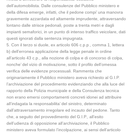
dell’automobilista. Dalle consulenze del Pubblico ministero e
della difesa emerge, infatti, che il pedone compi’ una manovra
gravemente azzardata ed altamente imprudente, attraversando
lontano dalle strisce pedonali, poste a trenta metri e dagli
impianti semaforici, in un punto di intenso traffico veicolare, dati
questi ignorati dalla sentenza impugnata.
5. Con il terzo si duole, ex articolo 606 c.p.p., comma 1, lettera
b) dell’erronea applicazione della legge penale in ordine
all’articolo 43 c.p., alla nozione di colpa e di concorso di colpa,
nonche’ del vizio di motivazione, sotto il profilo dell’omessa
verifica delle evidenze processuali. Rammenta che
originariamente il Pubblico ministero aveva richiesto al G.I.P.
l’archiviazione del procedimento evidenziando che alla luce del
rapporto della Polizia municipale e della Consulenza tecnica
non erano emersi comportamenti concreti idonei ad attribuire
all’indagata la responsabilita’ del sinistro, determinato
dall’attraversamento irregolare ed incauto del pedone. Tanto
che, a seguito del provvedimento del G.I.P., all’esito
dell’udienza di opposizione all’archiviazione, il Pubblico
ministero aveva formulato l’incolpazione, ai sensi dell’articolo