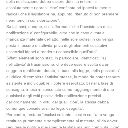
della notificazione debba essere definita in termini
assolutamente rigorosi, cioe’ confinata ad ipotesi talmente
radicali che il legislatore ha, appunto, ritenuto di non prendere
nemmeno in considerazione”.
Su tali basi, dunque, si e’ affermato “che l’inesistenza della
notificazione e’ configurabile, oltre che in caso di totale
mancanza materiale dell’atto, nelle sole ipotesi in cui venga
posta in essere un’attivita’ priva degli elementi costitutivi
essenziali idonei a rendere riconoscibile quell’atto”.
Siffatti elementi sono stati, in particolare, identificati: “a)
nell’attivita’ di trasmissione, che deve essere svolta da un
soggetto qualificato, dotato, in base alla legge, della possibilita’
giuridica di compiere l’attivita’ stessa, in modo da poter ritenere
esistente e individuabile il potere esercitato; b) nella fase di
consegna, intesa in senso lato come raggiungimento di uno
qualsiasi degli esiti positivi della notificazione previsti
dall’ordinamento, in virtu’ dei quali, cioe’, la stessa debba
comunque considerarsi, ex lege, eseguita”.
Per contro, restano “esclusi soltanto i casi in cui l’atto venga
restituito puramente e semplicemente al mittente, si’ da dover
reputare la notifica meramente tentata ma non compiuta, cioe’,