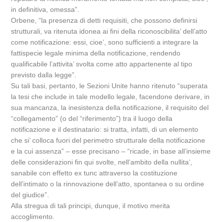
in definitiva, omessa”.
Orbene, “la presenza di detti requisiti, che possono definirsi
strutturali, va ritenuta idonea ai fini della riconoscibilita’ dell’atto
come notificazione: essi, cioe’, sono sufficienti a integrare la
fattispecie legale minima della notificazione, rendendo
qualificabile l’attivita’ svolta come atto appartenente al tipo
previsto dalla legge”.
Su tali basi, pertanto, le Sezioni Unite hanno ritenuto “superata
la tesi che include in tale modello legale, facendone derivare, in
sua mancanza, la inesistenza della notificazione, il requisito del
“collegamento” (o del “riferimento”) tra il luogo della
notificazione e il destinatario: si tratta, infatti, di un elemento
che si’ colloca fuori del perimetro strutturale della notificazione
e la cui assenza” – esse precisano – “ricade, in base all’insieme
delle considerazioni fin qui svolte, nell’ambito della nullita’,
sanabile con effetto ex tunc attraverso la costituzione
dell’intimato o la rinnovazione dell’atto, spontanea o su ordine
del giudice”.
Alla stregua di tali principi, dunque, il motivo merita
accoglimento.