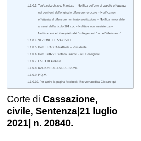
Tag/parola chiave: Mandato – Notifica dell’atto di appello effettuata
nei confronti dell’originario difensore revocato – Notifica non
effettuata al difensore nominato sostituzione – Notifica rinnovabile
ai sensi dell’articolo 291 cpc – Nullità e non inesistenza –
Notificazioni ed il requisito del “collegamento” o del “riferimento”
SEZIONE TERZA CIVILE
Dott. FRASCA Raffaele – Presidente
Dott. GUIZZI Stefano Giaime – rel. Consigliere
FATTI DI CAUSA
RAGIONI DELLA DECISIONE
P.Q.M.
Per aprire la pagina facebook @avvrenatodisa Cliccare qui
Corte di
Cassazione,
civile
, Sentenza|21 luglio
2021| n. 20840.