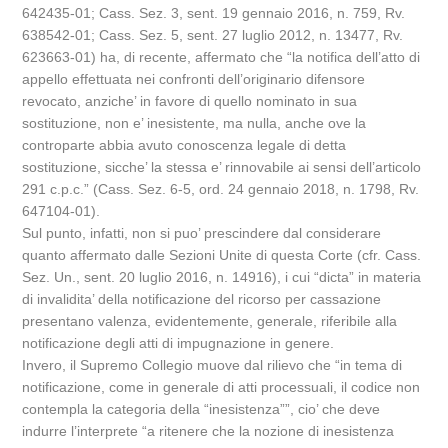
642435-01; Cass. Sez. 3, sent. 19 gennaio 2016, n. 759, Rv.
638542-01; Cass. Sez. 5, sent. 27 luglio 2012, n. 13477, Rv.
623663-01) ha, di recente, affermato che “la notifica dell’atto di
appello effettuata nei confronti dell’originario difensore
revocato, anziche’ in favore di quello nominato in sua
sostituzione, non e’ inesistente, ma nulla, anche ove la
controparte abbia avuto conoscenza legale di detta
sostituzione, sicche’ la stessa e’ rinnovabile ai sensi dell’articolo
291 c.p.c.” (Cass. Sez. 6-5, ord. 24 gennaio 2018, n. 1798, Rv.
647104-01).
Sul punto, infatti, non si puo’ prescindere dal considerare
quanto affermato dalle Sezioni Unite di questa Corte (cfr. Cass.
Sez. Un., sent. 20 luglio 2016, n. 14916), i cui “dicta” in materia
di invalidita’ della notificazione del ricorso per cassazione
presentano valenza, evidentemente, generale, riferibile alla
notificazione degli atti di impugnazione in genere.
Invero, il Supremo Collegio muove dal rilievo che “in tema di
notificazione, come in generale di atti processuali, il codice non
contempla la categoria della “inesistenza””, cio’ che deve
indurre l’interprete “a ritenere che la nozione di inesistenza