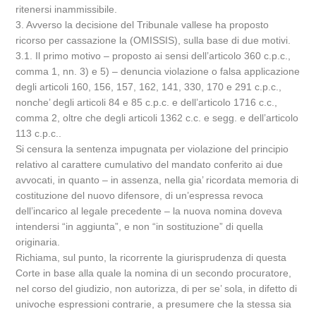
ritenersi inammissibile.
3. Avverso la decisione del Tribunale vallese ha proposto
ricorso per cassazione la (OMISSIS), sulla base di due motivi.
3.1. Il primo motivo – proposto ai sensi dell’articolo 360 c.p.c.,
comma 1, nn. 3) e 5) – denuncia violazione o falsa applicazione
degli articoli 160, 156, 157, 162, 141, 330, 170 e 291 c.p.c.,
nonche’ degli articoli 84 e 85 c.p.c. e dell’articolo 1716 c.c.,
comma 2, oltre che degli articoli 1362 c.c. e segg. e dell’articolo
113 c.p.c..
Si censura la sentenza impugnata per violazione del principio
relativo al carattere cumulativo del mandato conferito ai due
avvocati, in quanto – in assenza, nella gia’ ricordata memoria di
costituzione del nuovo difensore, di un’espressa revoca
dell’incarico al legale precedente – la nuova nomina doveva
intendersi “in aggiunta”, e non “in sostituzione” di quella
originaria.
Richiama, sul punto, la ricorrente la giurisprudenza di questa
Corte in base alla quale la nomina di un secondo procuratore,
nel corso del giudizio, non autorizza, di per se’ sola, in difetto di
univoche espressioni contrarie, a presumere che la stessa sia