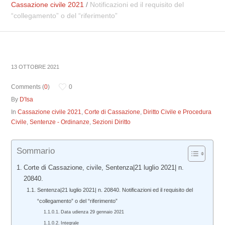
Cassazione civile 2021
/
Notificazioni ed il requisito del
“collegamento” o del “riferimento”
13 OTTOBRE 2021
Comments (
0
)
0
By
D'Isa
In
Cassazione civile 2021
,
Corte di Cassazione
,
Diritto Civile e Procedura
Civile
,
Sentenze - Ordinanze
,
Sezioni Diritto
Sommario
Corte di Cassazione, civile, Sentenza|21 luglio 2021| n.
20840.
Sentenza|21 luglio 2021| n. 20840. Notificazioni ed il requisito del
“collegamento” o del “riferimento”
Data udienza 29 gennaio 2021
Integrale