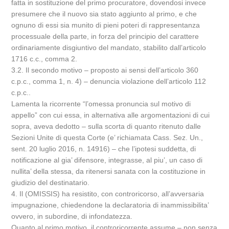
fatta in sostituzione del primo procuratore, dovendosi invece
presumere che il nuovo sia stato aggiunto al primo, e che
ognuno di essi sia munito di pieni poteri di rappresentanza
processuale della parte, in forza del principio del carattere
ordinariamente disgiuntivo del mandato, stabilito dall’articolo
1716 c.c., comma 2.
3.2. Il secondo motivo – proposto ai sensi dell’articolo 360
c.p.c., comma 1, n. 4) – denuncia violazione dell’articolo 112
c.p.c..
Lamenta la ricorrente “l’omessa pronuncia sul motivo di
appello” con cui essa, in alternativa alle argomentazioni di cui
sopra, aveva dedotto – sulla scorta di quanto ritenuto dalle
Sezioni Unite di questa Corte (e’ richiamata Cass. Sez. Un.,
sent. 20 luglio 2016, n. 14916) – che l’ipotesi suddetta, di
notificazione al gia’ difensore, integrasse, al piu’, un caso di
nullita’ della stessa, da ritenersi sanata con la costituzione in
giudizio del destinatario.
4. Il (OMISSIS) ha resistito, con controricorso, all’avversaria
impugnazione, chiedendone la declaratoria di inammissibilita’
ovvero, in subordine, di infondatezza.
Quanto al primo motivo, il controricorrente assume – non senza