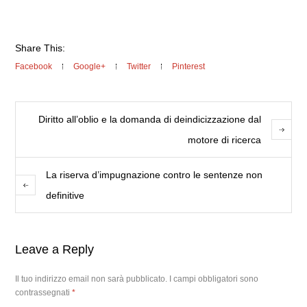
Share This:
Facebook
Google+
Twitter
Pinterest
Diritto all’oblio e la domanda di deindicizzazione dal
motore di ricerca
La riserva d’impugnazione contro le sentenze non
definitive
Leave a Reply
Il tuo indirizzo email non sarà pubblicato.
I campi obbligatori sono
contrassegnati
*