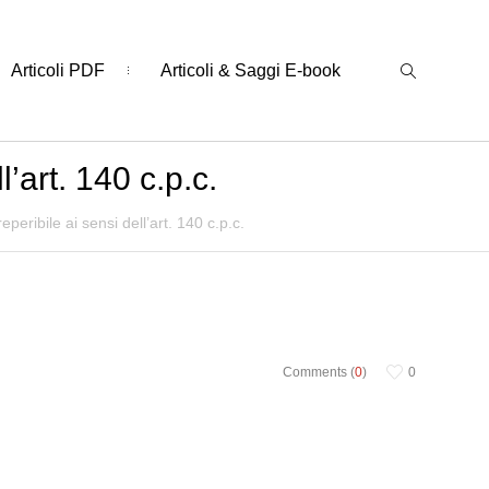
Articoli PDF
Articoli & Saggi E-book
l’art. 140 c.p.c.
eperibile ai sensi dell’art. 140 c.p.c.
Comments (
0
)
0