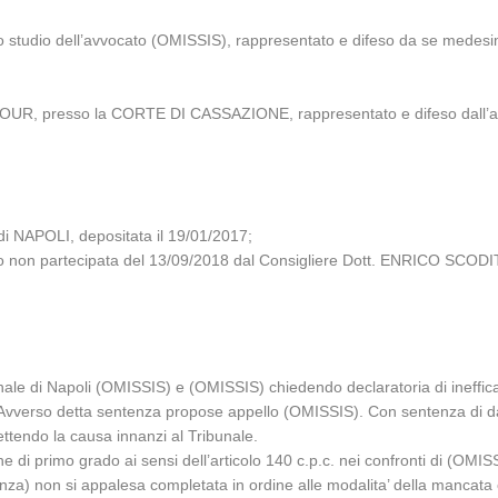
lo studio dell’avvocato (OMISSIS), rappresentato e difeso da se medes
VOUR, presso la CORTE DI CASSAZIONE, rappresentato e difeso dall’
 NAPOLI, depositata il 19/01/2017;
glio non partecipata del 13/09/2018 dal Consigliere Dott. ENRICO SCODI
unale di Napoli (OMISSIS) e (OMISSIS) chiedendo declaratoria di ineffica
. Avverso detta sentenza propose appello (OMISSIS). Con sentenza di d
ettendo la causa innanzi al Tribunale.
zione di primo grado ai sensi dell’articolo 140 c.p.c. nei confronti di (OMI
enza) non si appalesa completata in ordine alle modalita’ della mancata c