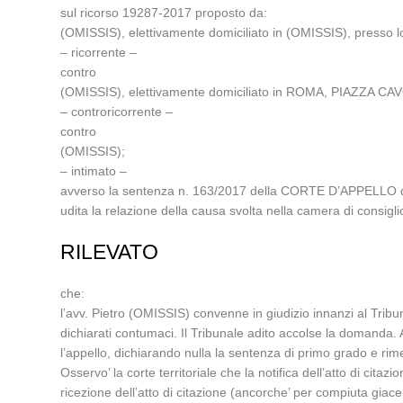
sul ricorso 19287-2017 proposto da:
(OMISSIS), elettivamente domiciliato in (OMISSIS), presso 
– ricorrente –
contro
(OMISSIS), elettivamente domiciliato in ROMA, PIAZZA CA
– controricorrente –
contro
(OMISSIS);
– intimato –
avverso la sentenza n. 163/2017 della CORTE D’APPELLO di
udita la relazione della causa svolta nella camera di consi
RILEVATO
che:
l’avv. Pietro (OMISSIS) convenne in giudizio innanzi al Trib
dichiarati contumaci. Il Tribunale adito accolse la domanda
l’appello, dichiarando nulla la sentenza di primo grado e rim
Osservo’ la corte territoriale che la notifica dell’atto di cita
ricezione dell’atto di citazione (ancorche’ per compiuta giac