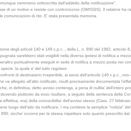
comunque nemmeno sottoscritta dall’addetto della notificazione”.
e di un motivo e resiste con controricorso (OMISSIS). Il relatore ha rav
le comunicazioni di rito. E’ stata presentata memoria.
ione degli articoli 140 e 149 c.p.c.., della L. n. 890 del 1982, articolo 8
ugnata sarebbero stati esigibili nella diversa ipotesi di notifica a mezz
 8 (peraltro puntualmente eseguiti in sede di notifica a mezzo posta nei c
specie, la quale e’ del tutto regolare.
onfronti di destinatario irreperibile, ai sensi dell’articolo 140 c.p.c., 
che va allegato all’atto notificato, risulti precisamente documentata l’ef
he, in definitiva, detto avviso contenga, a pena di nullita’ dell’intero pr
 dovendo piuttosto da esso risultare, a seguito della sentenza della Cort
 effettiva, ma) della conoscibilita’ dell’avviso stesso (Cass. 27 febbraio
ene luogo dell’atto da notificare, I ma contiene la semplice “notizia” de
. 890, sicche’ occorre per la stessa rispettare solo quanto prescritto 