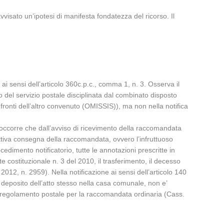
visato un’ipotesi di manifesta fondatezza del ricorso. Il
, ai sensi dell’articolo 360c.p.c., comma 1, n. 3. Osserva il
o del servizio postale disciplinata dal combinato disposto
onfronti dell’altro convenuto (OMISSIS)), ma non nella notifica
non occorre che dall’avviso di ricevimento della raccomandata
fettiva consegna della raccomandata, ovvero l’infruttuoso
ocedimento notificatorio, tutte le annotazioni prescritte in
e costituzionale n. 3 del 2010, il trasferimento, il decesso
 2012, n. 2959). Nella notificazione ai sensi dell’articolo 140
l deposito dell’atto stesso nella casa comunale, non e’
dal regolamento postale per la raccomandata ordinaria (Cass.