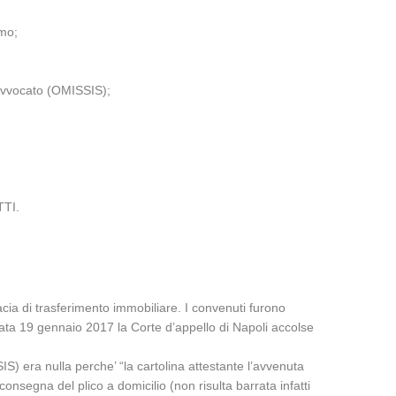
imo;
avvocato (OMISSIS);
TTI.
cia di trasferimento immobiliare. I convenuti furono
ata 19 gennaio 2017 la Corte d’appello di Napoli accolse
SSIS) era nulla perche’ “la cartolina attestante l’avvenuta
onsegna del plico a domicilio (non risulta barrata infatti