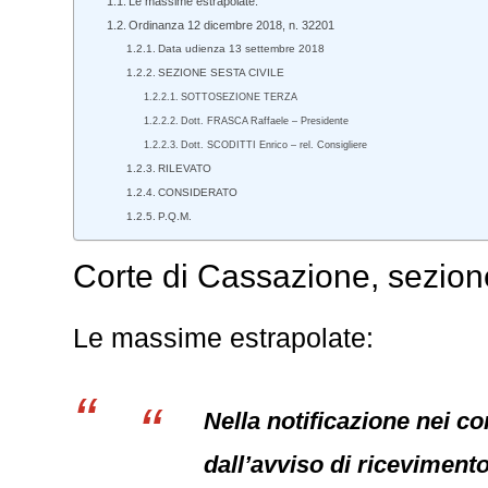
Le massime estrapolate:
Ordinanza 12 dicembre 2018, n. 32201
Data udienza 13 settembre 2018
SEZIONE SESTA CIVILE
SOTTOSEZIONE TERZA
Dott. FRASCA Raffaele – Presidente
Dott. SCODITTI Enrico – rel. Consigliere
RILEVATO
CONSIDERATO
P.Q.M.
Corte di Cassazione, sezion
Le massime estrapolate:
Nella notificazione nei con
dall’avviso di riceviment