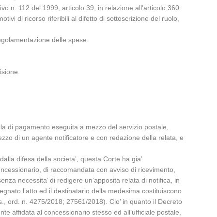
o n. 112 del 1999, articolo 39, in relazione all’articolo 360
i di ricorso riferibili al difetto di sottoscrizione del ruolo,
 regolamentazione delle spese.
isione.
rtella di pagamento eseguita a mezzo del servizio postale,
ezzo di un agente notificatore e con redazione della relata, e
 dalla difesa della societa’, questa Corte ha gia’
oncessionario, di raccomandata con avviso di ricevimento,
senza necessita’ di redigere un’apposita relata di notifica, in
segnato l’atto ed il destinatario della medesima costituiscono
ass., ord. n. 4275/2018; 27561/2018). Cio’ in quanto il Decreto
e affidata al concessionario stesso ed all’ufficiale postale,