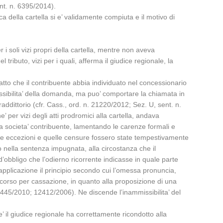
ent. n. 6395/2014).
a della cartella si e’ validamente compiuta e il motivo di
i soli vizi propri della cartella, mentre non aveva
ributo, vizi per i quali, afferma il giudice regionale, la
 fatto che il contribuente abbia individuato nel concessionario
mmissibilita’ della domanda, ma puo’ comportare la chiamata in
addittorio (cfr. Cass., ord. n. 21220/2012; Sez. U, sent. n.
per vizi degli atti prodromici alla cartella, andava
la societa’ contribuente, lamentando le carenze formali e
elle eccezioni e quelle censure fossero state tempestivamente
to nella sentenza impugnata, alla circostanza che il
’obbligo che l’odierno ricorrente indicasse in quale parte
ro applicazione il principio secondo cui l’omessa pronuncia,
orso per cassazione, in quanto alla proposizione di una
4445/2010; 12412/2006). Ne discende l’inammissibilita’ del
’ il giudice regionale ha correttamente ricondotto alla