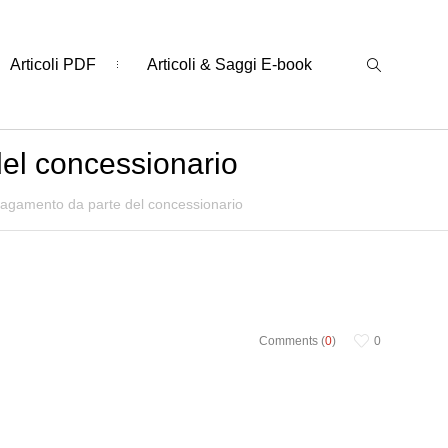
Articoli PDF
Articoli & Saggi E-book
del concessionario
i pagamento da parte del concessionario
Comments (
0
)
0