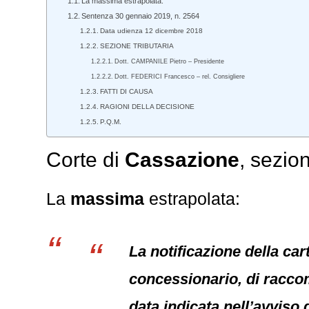
La massima estrapolata:
Sentenza 30 gennaio 2019, n. 2564
Data udienza 12 dicembre 2018
SEZIONE TRIBUTARIA
Dott. CAMPANILE Pietro – Presidente
Dott. FEDERICI Francesco – rel. Consigliere
FATTI DI CAUSA
RAGIONI DELLA DECISIONE
P.Q.M.
Corte di
Cassazione
, sezio
La
massima
estrapolata:
La notificazione della ca
concessionario, di raccom
data indicata nell’avviso 