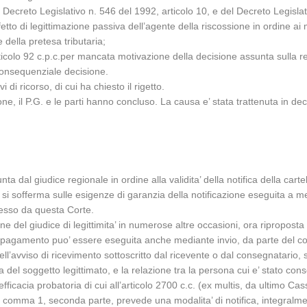
Decreto Legislativo n. 546 del 1992, articolo 10, e del Decreto Legislativ
o di legittimazione passiva dell’agente della riscossione in ordine ai motiv
e della pretesa tributaria;
’articolo 92 c.p.c.per mancata motivazione della decisione assunta sulla
consequenziale decisione.
 di ricorso, di cui ha chiesto il rigetto.
e, il P.G. e le parti hanno concluso. La causa e’ stata trattenuta in dec
nta dal giudice regionale in ordine alla validita’ della notifica della ca
o si sofferma sulle esigenze di garanzia della notificazione eseguita a m
resso da questa Corte.
one del giudice di legittimita’ in numerose altre occasioni, ora riproposta
 di pagamento puo’ essere eseguita anche mediante invio, da parte del c
nell’avviso di ricevimento sottoscritto dal ricevente o dal consegnatario, 
a del soggetto legittimato, e la relazione tra la persona cui e’ stato con
efficacia probatoria di cui all’articolo 2700 c.c. (ex multis, da ultimo C
 comma 1, seconda parte, prevede una modalita’ di notifica, integralment