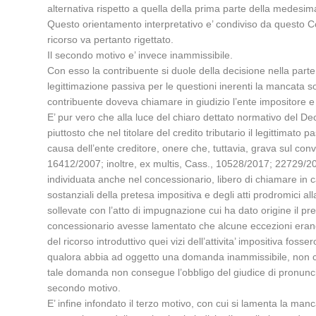
alternativa rispetto a quella della prima parte della medesima
Questo orientamento interpretativo e’ condiviso da questo Coll
ricorso va pertanto rigettato.
Il secondo motivo e’ invece inammissibile.
Con esso la contribuente si duole della decisione nella parte
legittimazione passiva per le questioni inerenti la mancata so
contribuente doveva chiamare in giudizio l’ente impositore e
E’ pur vero che alla luce del chiaro dettato normativo del Dec
piuttosto che nel titolare del credito tributario il legittima
causa dell’ente creditore, onere che, tuttavia, grava sul conv
16412/2007; inoltre, ex multis, Cass., 10528/2017; 22729/201
individuata anche nel concessionario, libero di chiamare in c
sostanziali della pretesa impositiva e degli atti prodromici
sollevate con l’atto di impugnazione cui ha dato origine il pr
concessionario avesse lamentato che alcune eccezioni erano st
del ricorso introduttivo quei vizi dell’attivita’ impositiva fos
qualora abbia ad oggetto una domanda inammissibile, non co
tale domanda non consegue l’obbligo del giudice di pronuncia
secondo motivo.
E’ infine infondato il terzo motivo, con cui si lamenta la ma