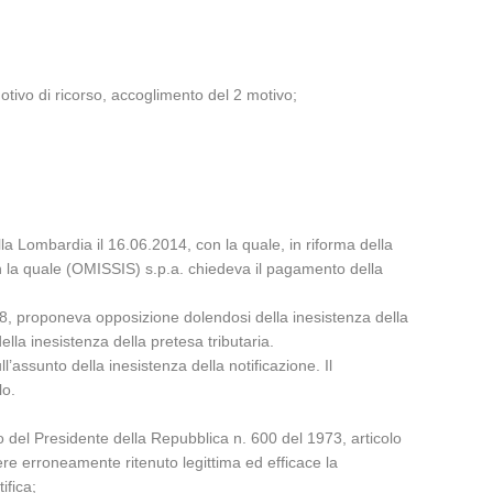
tivo di ricorso, accoglimento del 2 motivo;
a Lombardia il 16.06.2014, con la quale, in riforma della
con la quale (OMISSIS) s.p.a. chiedeva il pagamento della
2008, proponeva opposizione dolendosi della inesistenza della
della inesistenza della pretesa tributaria.
l’assunto della inesistenza della notificazione. Il
lo.
o del Presidente della Repubblica n. 600 del 1973, articolo
avere erroneamente ritenuto legittima ed efficace la
ifica;