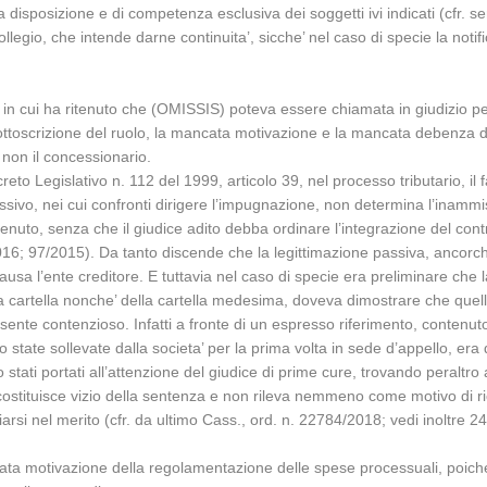
 disposizione e di competenza esclusiva dei soggetti ivi indicati (cfr. s
egio, che intende darne continuita’, sicche’ nel caso di specie la notific
 in cui ha ritenuto che (OMISSIS) poteva essere chiamata in giudizio per 
ttoscrizione del ruolo, la mancata motivazione e la mancata debenza del t
 non il concessionario.
reto Legislativo n. 112 del 1999, articolo 39, nel processo tributario, il
to passivo, nei cui confronti dirigere l’impugnazione, non determina l’ina
enuto, senza che il giudice adito debba ordinare l’integrazione del contr
6; 97/2015). Da tanto discende che la legittimazione passiva, ancorche’ 
ausa l’ente creditore. E tuttavia nel caso di specie era preliminare che 
 alla cartella nonche’ della cartella medesima, doveva dimostrare che qu
esente contenzioso. Infatti a fronte di un espresso riferimento, contenu
ate sollevate dalla societa’ per la prima volta in sede d’appello, era d
sero stati portati all’attenzione del giudice di prime cure, trovando peralt
stituisce vizio della sentenza e non rileva nemmeno come motivo di ric
rsi nel merito (cfr. da ultimo Cass., ord. n. 22784/2018; vedi inoltre 2
ncata motivazione della regolamentazione delle spese processuali, poiche