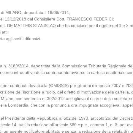
di MILANO, depositata il 16/06/2014;
za del 12/12/2018 dal Consigliere Dott. FRANCESCO FEDERICI;
 Dott. DE MATTEIS STANISLAO che ha concluso per il rigetto del 1 e 3 mo
atti;
 agli scritti difensivi.
a n. 3189/2014, depositata dalla Commissione Tributaria Regionale dell
 ricorso introduttivo della contribuente avverso la cartella esattoriale 
ento per contributi dovuti alla (OMISSIS) per gli anni d’imposta 2007 e 
crizione dell’iscrizione a ruolo, del difetto di motivazione della cartella, 
 Milano, con sentenza n. 302/2012 accoglieva il ricorso della societa’ sul
ella Lombardia, che con la pronuncia ora impugnata accoglieva l’appel
del Presidente della Repubblica n. 602 del 1973, articolo 26, del Decret
rticolo 14, tutti in relazione all’articolo 360 c.p.c., comma 1, n. 3, per 
i un agente notificatore abilitato e senza la redazione della relata di not