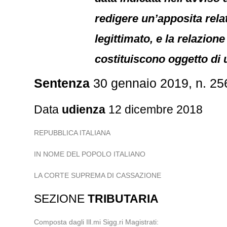
redigere un’apposita relat
legittimato, e la relazion
costituiscono oggetto di 
Sentenza
30 gennaio 2019, n. 25
Data
udienza
12 dicembre 2018
REPUBBLICA ITALIANA
IN NOME DEL POPOLO ITALIANO
LA CORTE SUPREMA DI CASSAZIONE
SEZIONE
TRIBUTARIA
Composta dagli Ill.mi Sigg.ri Magistrati: