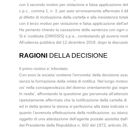
con il secondo motivo per violazione e falsa applicazione del 
c.p.c., comma 1, n. 3, per aver erroneamente affermato il difett
al difetto di motivazione della cartella e alla inesistenza total
con il terzo motivo per violazione e falsa applicazione dell
Ha pertanto chiesto la cassazione della sentenza con ogni 
Si e’ costituita (OMISSIS) s.p.a., contestando gli avversi motivi
All’udienza pubblica del 12 dicembre 2018, dopo la discussion
RAGIONI
DELLA DECISIONE
Il primo motivo e’ infondato.
Con esso la societa’ sostiene l’erroneita’ della decisione assu
senza la formazione della relata di notifica. Nel lungo motiv
cio’ nella consapevolezza del diverso orientamento gia’ esp
In realta’, affrontando la questione gia’ pervenuta all’attenzi
ripetutamente affermato che la notificazione della cartella
ed in detta ipotesi la stessa si perfeziona alla data indicata 
quanto l’avvenuta effettuazione della notificazione, su istanz
oggetto di una attestazione dell’agente postale assistita dall’
del Presidente della Repubblica n. 602 del 1973, articolo 26,