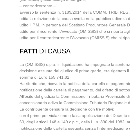
– controricorrente –
avverso la sentenza n. 3189/2014 della COMM. TRIB. REG. 
udita la relazione della causa svolta nella pubblica udien
udito il P.M. in persona del Sostituto Procuratore Generale
udito per il ricorrente l’Avvocato (OMISSIS) che si riporta agli 
udito per il controricorrente l’Avvocato (OMISSIS) che si riporta
FATTI
DI CAUSA
La (OMISSIS) s.p.a. in liquidazione ha impugnato la sentenz
decisione assunta dal giudice di primo grado, era rigettato il
somma di Euro 155.741,82.
Ha riferito che, ricevuta la notifica della cartella di pagam
notificazione della cartella di pagamento, del difetto di sottos
All’esito del giudizio la Commissione Tributaria Provinciale di
concessionario adiva la Commissione Tributaria Regionale d
La contribuente censura la decisione con tre motivi:
con il primo per violazione e falsa applicazione del Decreto 
60, degli articoli 148 e 149 c.p.c., della L. n. 890 del 1982, a
notificazione della cartella eseguita senza l’intermediazione d