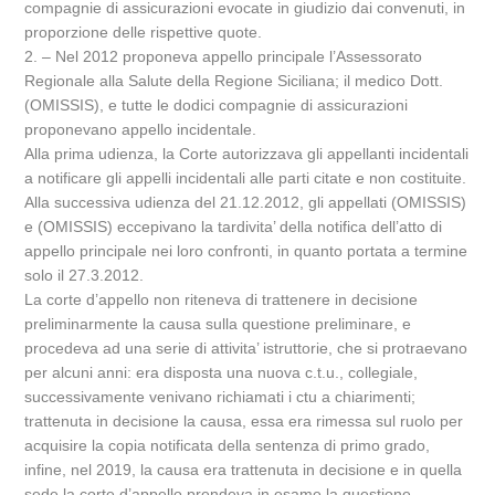
compagnie di assicurazioni evocate in giudizio dai convenuti, in
proporzione delle rispettive quote.
2. – Nel 2012 proponeva appello principale l’Assessorato
Regionale alla Salute della Regione Siciliana; il medico Dott.
(OMISSIS), e tutte le dodici compagnie di assicurazioni
proponevano appello incidentale.
Alla prima udienza, la Corte autorizzava gli appellanti incidentali
a notificare gli appelli incidentali alle parti citate e non costituite.
Alla successiva udienza del 21.12.2012, gli appellati (OMISSIS)
e (OMISSIS) eccepivano la tardivita’ della notifica dell’atto di
appello principale nei loro confronti, in quanto portata a termine
solo il 27.3.2012.
La corte d’appello non riteneva di trattenere in decisione
preliminarmente la causa sulla questione preliminare, e
procedeva ad una serie di attivita’ istruttorie, che si protraevano
per alcuni anni: era disposta una nuova c.t.u., collegiale,
successivamente venivano richiamati i ctu a chiarimenti;
trattenuta in decisione la causa, essa era rimessa sul ruolo per
acquisire la copia notificata della sentenza di primo grado,
infine, nel 2019, la causa era trattenuta in decisione e in quella
sede la corte d’appello prendeva in esame la questione