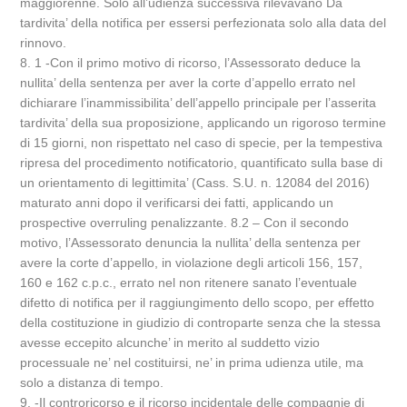
maggiorenne. Solo all’udienza successiva rilevavano Da
tardivita’ della notifica per essersi perfezionata solo alla data del
rinnovo.
8. 1 -Con il primo motivo di ricorso, l’Assessorato deduce la
nullita’ della sentenza per aver la corte d’appello errato nel
dichiarare l’inammissibilita’ dell’appello principale per l’asserita
tardivita’ della sua proposizione, applicando un rigoroso termine
di 15 giorni, non rispettato nel caso di specie, per la tempestiva
ripresa del procedimento notificatorio, quantificato sulla base di
un orientamento di legittimita’ (Cass. S.U. n. 12084 del 2016)
maturato anni dopo il verificarsi dei fatti, applicando un
prospective overruling penalizzante. 8.2 – Con il secondo
motivo, l’Assessorato denuncia la nullita’ della sentenza per
avere la corte d’appello, in violazione degli articoli 156, 157,
160 e 162 c.p.c., errato nel non ritenere sanato l’eventuale
difetto di notifica per il raggiungimento dello scopo, per effetto
della costituzione in giudizio di controparte senza che la stessa
avesse eccepito alcunche’ in merito al suddetto vizio
processuale ne’ nel costituirsi, ne’ in prima udienza utile, ma
solo a distanza di tempo.
9. -Il controricorso e il ricorso incidentale delle compagnie di