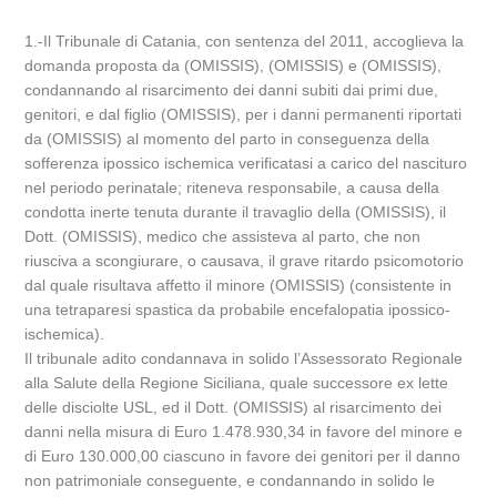
1.-Il Tribunale di Catania, con sentenza del 2011, accoglieva la
domanda proposta da (OMISSIS), (OMISSIS) e (OMISSIS),
condannando al risarcimento dei danni subiti dai primi due,
genitori, e dal figlio (OMISSIS), per i danni permanenti riportati
da (OMISSIS) al momento del parto in conseguenza della
sofferenza ipossico ischemica verificatasi a carico del nascituro
nel periodo perinatale; riteneva responsabile, a causa della
condotta inerte tenuta durante il travaglio della (OMISSIS), il
Dott. (OMISSIS), medico che assisteva al parto, che non
riusciva a scongiurare, o causava, il grave ritardo psicomotorio
dal quale risultava affetto il minore (OMISSIS) (consistente in
una tetraparesi spastica da probabile encefalopatia ipossico-
ischemica).
Il tribunale adito condannava in solido l’Assessorato Regionale
alla Salute della Regione Siciliana, quale successore ex lette
delle disciolte USL, ed il Dott. (OMISSIS) al risarcimento dei
danni nella misura di Euro 1.478.930,34 in favore del minore e
di Euro 130.000,00 ciascuno in favore dei genitori per il danno
non patrimoniale conseguente, e condannando in solido le