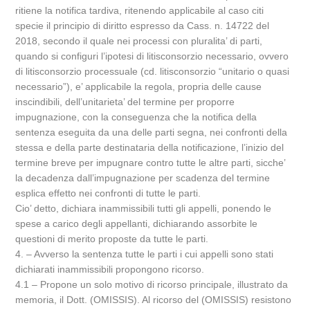
ritiene la notifica tardiva, ritenendo applicabile al caso citi
specie il principio di diritto espresso da Cass. n. 14722 del
2018, secondo il quale nei processi con pluralita’ di parti,
quando si configuri l’ipotesi di litisconsorzio necessario, ovvero
di litisconsorzio processuale (cd. litisconsorzio “unitario o quasi
necessario”), e’ applicabile la regola, propria delle cause
inscindibili, dell’unitarieta’ del termine per proporre
impugnazione, con la conseguenza che la notifica della
sentenza eseguita da una delle parti segna, nei confronti della
stessa e della parte destinataria della notificazione, l’inizio del
termine breve per impugnare contro tutte le altre parti, sicche’
la decadenza dall’impugnazione per scadenza del termine
esplica effetto nei confronti di tutte le parti.
Cio’ detto, dichiara inammissibili tutti gli appelli, ponendo le
spese a carico degli appellanti, dichiarando assorbite le
questioni di merito proposte da tutte le parti.
4. – Avverso la sentenza tutte le parti i cui appelli sono stati
dichiarati inammissibili propongono ricorso.
4.1 – Propone un solo motivo di ricorso principale, illustrato da
memoria, il Dott. (OMISSIS). Al ricorso del (OMISSIS) resistono