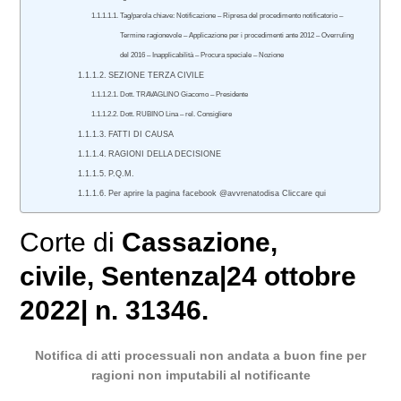
Tag/parola chiave: Notificazione – Ripresa del procedimento notificatorio –
Termine ragionevole – Applicazione per i procedimenti ante 2012 – Overruling
del 2016 – Inapplicabilità – Procura speciale – Nozione
SEZIONE TERZA CIVILE
Dott. TRAVAGLINO Giacomo – Presidente
Dott. RUBINO Lina – rel. Consigliere
FATTI DI CAUSA
RAGIONI DELLA DECISIONE
P.Q.M.
Per aprire la pagina facebook @avvrenatodisa Cliccare qui
Corte di
Cassazione
,
civile
, Sentenza|24 ottobre
2022| n. 31346.
Notifica di atti processuali non andata a buon fine per
ragioni non imputabili al notificante