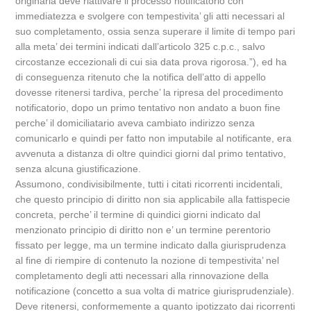
originaria deve riattivare il processo notificatorio con
immediatezza e svolgere con tempestivita’ gli atti necessari al
suo completamento, ossia senza superare il limite di tempo pari
alla meta’ dei termini indicati dall’articolo 325 c.p.c., salvo
circostanze eccezionali di cui sia data prova rigorosa.”), ed ha
di conseguenza ritenuto che la notifica dell’atto di appello
dovesse ritenersi tardiva, perche’ la ripresa del procedimento
notificatorio, dopo un primo tentativo non andato a buon fine
perche’ il domiciliatario aveva cambiato indirizzo senza
comunicarlo e quindi per fatto non imputabile al notificante, era
avvenuta a distanza di oltre quindici giorni dal primo tentativo,
senza alcuna giustificazione.
Assumono, condivisibilmente, tutti i citati ricorrenti incidentali,
che questo principio di diritto non sia applicabile alla fattispecie
concreta, perche’ il termine di quindici giorni indicato dal
menzionato principio di diritto non e’ un termine perentorio
fissato per legge, ma un termine indicato dalla giurisprudenza
al fine di riempire di contenuto la nozione di tempestivita’ nel
completamento degli atti necessari alla rinnovazione della
notificazione (concetto a sua volta di matrice giurisprudenziale).
Deve ritenersi, conformemente a quanto ipotizzato dai ricorrenti