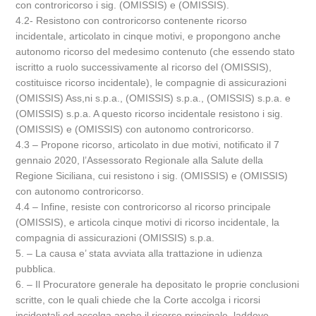
con controricorso i sig. (OMISSIS) e (OMISSIS).
4.2- Resistono con controricorso contenente ricorso
incidentale, articolato in cinque motivi, e propongono anche
autonomo ricorso del medesimo contenuto (che essendo stato
iscritto a ruolo successivamente al ricorso del (OMISSIS),
costituisce ricorso incidentale), le compagnie di assicurazioni
(OMISSIS) Ass,ni s.p.a., (OMISSIS) s.p.a., (OMISSIS) s.p.a. e
(OMISSIS) s.p.a. A questo ricorso incidentale resistono i sig.
(OMISSIS) e (OMISSIS) con autonomo controricorso.
4.3 – Propone ricorso, articolato in due motivi, notificato il 7
gennaio 2020, l’Assessorato Regionale alla Salute della
Regione Siciliana, cui resistono i sig. (OMISSIS) e (OMISSIS)
con autonomo controricorso.
4.4 – Infine, resiste con controricorso al ricorso principale
(OMISSIS), e articola cinque motivi di ricorso incidentale, la
compagnia di assicurazioni (OMISSIS) s.p.a.
5. – La causa e’ stata avviata alla trattazione in udienza
pubblica.
6. – Il Procuratore generale ha depositato le proprie conclusioni
scritte, con le quali chiede che la Corte accolga i ricorsi
incidentali ed accolga anche il ricorso principale, laddove