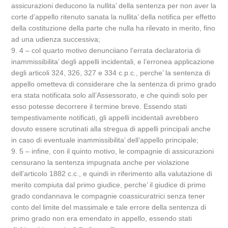
assicurazioni deducono la nullita’ della sentenza per non aver la
corte d’appello ritenuto sanata la nullita’ della notifica per effetto
della costituzione della parte che nulla ha rilevato in merito, fino
ad una udienza successiva;
9. 4 – col quarto motivo denunciiano l’errata declaratoria di
inammissibilita’ degli appelli incidentali, e l’erronea applicazione
degli articoli 324, 326, 327 e 334 c.p.c., perche’ la sentenza di
appello ometteva di considerare che la sentenza di primo grado
era stata notificata solo all’Assessorato, e che quindi solo per
esso potesse decorrere il termine breve. Essendo stati
tempestivamente notificati, gli appelli incidentali avrebbero
dovuto essere scrutinati alla stregua di appelli principali anche
in caso di eventuale inammissibilita’ dell’appello principale;
9. 5 – infine, con il quinto motivo, le compagnie di assicurazioni
censurano la sentenza impugnata anche per violazione
dell’articolo 1882 c.c., e quindi in riferimento alla valutazione di
merito compiuta dal primo giudice, perche’ il giudice di primo
grado condannava le compagnie coassicuratrici senza tener
conto del limite del massimale e tale errore della sentenza di
primo grado non era emendato in appello, essendo stati