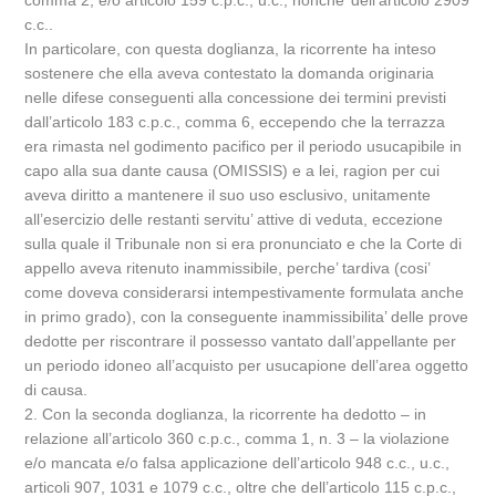
comma 2, e/o articolo 159 c.p.c., u.c., nonche’ dell’articolo 2909
c.c..
In particolare, con questa doglianza, la ricorrente ha inteso
sostenere che ella aveva contestato la domanda originaria
nelle difese conseguenti alla concessione dei termini previsti
dall’articolo 183 c.p.c., comma 6, eccependo che la terrazza
era rimasta nel godimento pacifico per il periodo usucapibile in
capo alla sua dante causa (OMISSIS) e a lei, ragion per cui
aveva diritto a mantenere il suo uso esclusivo, unitamente
all’esercizio delle restanti servitu’ attive di veduta, eccezione
sulla quale il Tribunale non si era pronunciato e che la Corte di
appello aveva ritenuto inammissibile, perche’ tardiva (cosi’
come doveva considerarsi intempestivamente formulata anche
in primo grado), con la conseguente inammissibilita’ delle prove
dedotte per riscontrare il possesso vantato dall’appellante per
un periodo idoneo all’acquisto per usucapione dell’area oggetto
di causa.
2. Con la seconda doglianza, la ricorrente ha dedotto – in
relazione all’articolo 360 c.p.c., comma 1, n. 3 – la violazione
e/o mancata e/o falsa applicazione dell’articolo 948 c.c., u.c.,
articoli 907, 1031 e 1079 c.c., oltre che dell’articolo 115 c.p.c.,