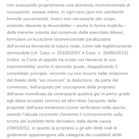
non avanzando propriamente una domanda riconvenzionale di
usucapione, avesse inteso, in ogni caso (pur non adottando
formule sacramentali, invero non necessarie allo scopo,
essendo rilevante la desumibilita’ – anche in forma implicita –
della inerente volonta’ dal contenuto delle esercitate difese),
formulare un’eccezione riconvenzionale paralizzativa
dell’avversa domanda di natura reale, come tale legittimamente
ammissibile (cfr. Cass. n. 20330/2007 e Cass. n. 26884/2013).
Inoltre, la Corte di appello ha errato nel ritenerne la sua
inammissibilita’ anche in secondo grado, disapplicando il
consolidato principio, secondo cui non incorre nella violazione
del divieto dello “ius novorum” la deduzione, da parte del
convenuto, dell’acquisto per usucapione della proprieta’
dell’area rivendicata da controparte qualora gia’ in primo grado
egli abbia eccepito (anche) ad altro titolo l’acquisto della
proprieta’ dell’area medesima (come verificatosi nella specie,
avendo l’attuale ricorrente chiestone il riconoscimento sulla
scorta del suddetto titolo derivativo dalla dante causa
(OMISSIS)), in quanto la proprieta’ e gli altri diritti reali di
godimento appartengono alla categoria dei cosiddetti diritti