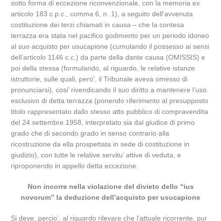
sotto forma di eccezione riconvenzionale, con la memoria ex
articolo 183 c.p.c., comma 6, n. 1), a seguito dell’avvenuta
costituzione dei terzi chiamati in causa – che la contesa
terrazza era stata nel pacifico godimento per un periodo idoneo
al suo acquisto per usucapione (cumulando il possesso ai sensi
dell’articolo 1146 c.c.) da parte della dante causa (OMISSIS) e
poi della stessa (formulando, al riguardo, le relative istanze
istruttorie, sulle quali, pero’, il Tribunale aveva omesso di
pronunciarsi), cosi’ rivendicando il suo diritto a mantenere l’uso
esclusivo di detta terrazza (ponendo riferimento al presupposto
titolo rappresentato dallo stesso atto pubblico di compravendita
del 24 settembre 1958, interpretato sia dal giudice di primo
grado che di secondo grado in senso contrario alla
ricostruzione da ella prospettata in sede di costituzione in
giudizio), con tutte le relative servitu’ attive di veduta, e
riproponendo in appello detta eccezione.
Non incorre nella violazione del divieto dello “ius
novorum” la deduzione dell’acquisto per usucapione
Si deve, percio’, al riguardo rilevare che l’attuale ricorrente, pur