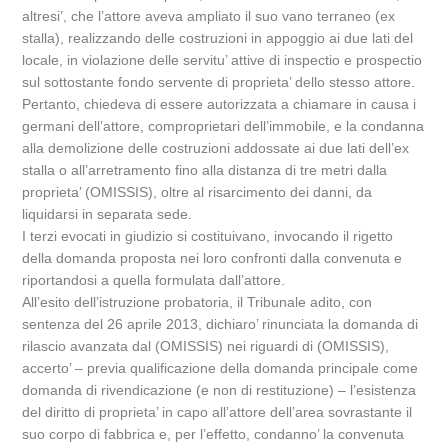
altresi’, che l’attore aveva ampliato il suo vano terraneo (ex
stalla), realizzando delle costruzioni in appoggio ai due lati del
locale, in violazione delle servitu’ attive di inspectio e prospectio
sul sottostante fondo servente di proprieta’ dello stesso attore.
Pertanto, chiedeva di essere autorizzata a chiamare in causa i
germani dell’attore, comproprietari dell’immobile, e la condanna
alla demolizione delle costruzioni addossate ai due lati dell’ex
stalla o all’arretramento fino alla distanza di tre metri dalla
proprieta’ (OMISSIS), oltre al risarcimento dei danni, da
liquidarsi in separata sede.
I terzi evocati in giudizio si costituivano, invocando il rigetto
della domanda proposta nei loro confronti dalla convenuta e
riportandosi a quella formulata dall’attore.
All’esito dell’istruzione probatoria, il Tribunale adito, con
sentenza del 26 aprile 2013, dichiaro’ rinunciata la domanda di
rilascio avanzata dal (OMISSIS) nei riguardi di (OMISSIS),
accerto’ – previa qualificazione della domanda principale come
domanda di rivendicazione (e non di restituzione) – l’esistenza
del diritto di proprieta’ in capo all’attore dell’area sovrastante il
suo corpo di fabbrica e, per l’effetto, condanno’ la convenuta