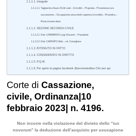
Integrale
Tag/parola chiave: Diritti reali – Immobili – Proprietà – Provenienza iure
successionis – Occupazione senza titolo copertura immobile – Rivendica –
Risarcimento danni
SEZIONE SECONDA CIVILE
Dott. LOMBARDO Luigi Giovanni – Presidente
Dott. CARRATO Aldo – rel. Consigliere
RITENUTO IN FATTO
CONSIDERATO IN DIRITTO
P.Q.M.
Per aprire la pagina facebook @avvrenatodisa Cliccare qui
Corte di
Cassazione
,
civile
, Ordinanza|10
febbraio 2023| n. 4196.
Non incorre nella violazione del divieto dello “ius
novorum” la deduzione dell’acquisto per usucapione