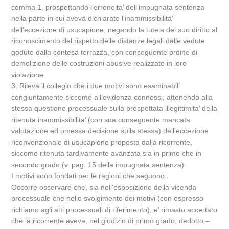
comma 1, prospettando l’erroneita’ dell’impugnata sentenza
nella parte in cui aveva dichiarato l’inammissibilita’
dell’eccezione di usucapione, negando la tutela del suo diritto al
riconoscimento del rispetto delle distanze legali dalle vedute
godute dalla contesa terrazza, con conseguente ordine di
demolizione delle costruzioni abusive realizzate in loro
violazione.
3. Rileva il collegio che i due motivi sono esaminabili
congiuntamente siccome all’evidenza connessi, attenendo alla
stessa questione processuale sulla prospettata illegittimita’ della
ritenuta inammissibilita’ (con sua conseguente mancata
valutazione ed omessa decisione sulla stessa) dell’eccezione
riconvenzionale di usucapione proposta dalla ricorrente,
siccome ritenuta tardivamente avanzata sia in primo che in
secondo grado (v. pag. 15 della impugnata sentenza).
I motivi sono fondati per le ragioni che seguono.
Occorre osservare che, sia nell’esposizione della vicenda
processuale che nello svolgimento dei motivi (con espresso
richiamo agli atti processuali di riferimento), e’ rimasto accertato
che la ricorrente aveva, nel giudizio di primo grado, dedotto –