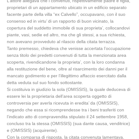
L’attore allegava che i convenuti, rispettivamente padre e figlia,
proprietari di un appartamento ubicato in un edificio separato
facente parte della villa “ex Calvello”, occupavano, con il suo
consenso ed in virtu’ di un rapporto di buon vicinato, la
copertura del suddetto immobile di sua proprieta’, collocandovi
piante, vasi, sedie ed altro, ma che gli stessi, a sua richiesta,
non avevano provveduto al rilascio della citata terrazza.
Tanto premesso, chiedeva che venisse accertata l’occupazione
senza titolo dei predetti convenuti di tutta la menzionata area
scoperta, rivendicandone la proprieta’, con la loro condanna
alla restituzione del bene, oltre al risarcimento dei danni per il
mancato godimento e per l’illegittimo affaccio esercitato dalla
detta veduta sul suo fondo sottostante.
Si costituiva in giudizio la sola (OMISSIS), la quale deduceva di
essere lei la proprietaria dell’area scoperta oggetto di
controversia per averla ricevuta in eredita’ da (OMISSIS),
negando che essa si ricomprendesse tra i beni trasferiti con
l’indicato atto di compravendita stipulato il 24 settembre 1958,
concluso tra la stessa (OMISSIS) (sua dante causa, venditrice)
e (OMISSIS) (acquirente).
Con la comparsa di risposta, la citata convenuta lamentava,