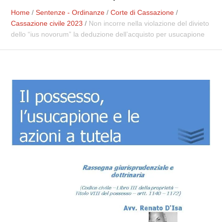
Home
/
Sentenze - Ordinanze
/
Corte di Cassazione
/
Cassazione civile 2023
/
Non incorre nella violazione del divieto
dello “ius novorum” la deduzione dell’acquisto per usucapione