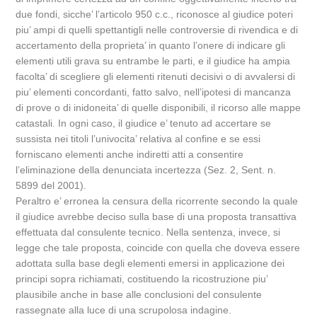
due fondi, sicche’ l’articolo 950 c.c., riconosce al giudice poteri
piu’ ampi di quelli spettantigli nelle controversie di rivendica e di
accertamento della proprieta’ in quanto l’onere di indicare gli
elementi utili grava su entrambe le parti, e il giudice ha ampia
facolta’ di scegliere gli elementi ritenuti decisivi o di avvalersi di
piu’ elementi concordanti, fatto salvo, nell’ipotesi di mancanza
di prove o di inidoneita’ di quelle disponibili, il ricorso alle mappe
catastali. In ogni caso, il giudice e’ tenuto ad accertare se
sussista nei titoli l’univocita’ relativa al confine e se essi
forniscano elementi anche indiretti atti a consentire
l’eliminazione della denunciata incertezza (Sez. 2, Sent. n.
5899 del 2001).
Peraltro e’ erronea la censura della ricorrente secondo la quale
il giudice avrebbe deciso sulla base di una proposta transattiva
effettuata dal consulente tecnico. Nella sentenza, invece, si
legge che tale proposta, coincide con quella che doveva essere
adottata sulla base degli elementi emersi in applicazione dei
principi sopra richiamati, costituendo la ricostruzione piu’
plausibile anche in base alle conclusioni del consulente
rassegnate alla luce di una scrupolosa indagine.