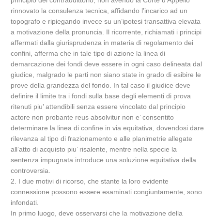
principio del contraddittorio, non avendo la Corte d’Appello
rinnovato la consulenza tecnica, affidando l’incarico ad un
topografo e ripiegando invece su un’ipotesi transattiva elevata
a motivazione della pronuncia. Il ricorrente, richiamati i principi
affermati dalla giurisprudenza in materia di regolamento dei
confini, afferma che in tale tipo di azione la linea di
demarcazione dei fondi deve essere in ogni caso delineata dal
giudice, malgrado le parti non siano state in grado di esibire le
prove della grandezza del fondo. In tal caso il giudice deve
definire il limite tra i fondi sulla base degli elementi di prova
ritenuti piu’ attendibili senza essere vincolato dal principio
actore non probante reus absolvitur non e’ consentito
determinare la linea di confine in via equitativa, dovendosi dare
rilevanza al tipo di frazionamento e alle planimetrie allegate
all’atto di acquisto piu’ risalente, mentre nella specie la
sentenza impugnata introduce una soluzione equitativa della
controversia.
2. I due motivi di ricorso, che stante la loro evidente
connessione possono essere esaminati congiuntamente, sono
infondati.
In primo luogo, deve osservarsi che la motivazione della