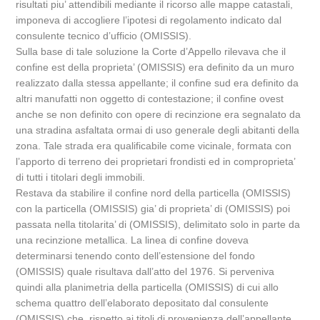
risultati piu’ attendibili mediante il ricorso alle mappe catastali,
imponeva di accogliere l’ipotesi di regolamento indicato dal
consulente tecnico d’ufficio (OMISSIS).
Sulla base di tale soluzione la Corte d’Appello rilevava che il
confine est della proprieta’ (OMISSIS) era definito da un muro
realizzato dalla stessa appellante; il confine sud era definito da
altri manufatti non oggetto di contestazione; il confine ovest
anche se non definito con opere di recinzione era segnalato da
una stradina asfaltata ormai di uso generale degli abitanti della
zona. Tale strada era qualificabile come vicinale, formata con
l’apporto di terreno dei proprietari frondisti ed in comproprieta’
di tutti i titolari degli immobili.
Restava da stabilire il confine nord della particella (OMISSIS)
con la particella (OMISSIS) gia’ di proprieta’ di (OMISSIS) poi
passata nella titolarita’ di (OMISSIS), delimitato solo in parte da
una recinzione metallica. La linea di confine doveva
determinarsi tenendo conto dell’estensione del fondo
(OMISSIS) quale risultava dall’atto del 1976. Si perveniva
quindi alla planimetria della particella (OMISSIS) di cui allo
schema quattro dell’elaborato depositato dal consulente
(OMISSIS) che, rispetto ai titoli di provenienza dell’appellante,