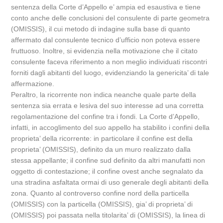
sentenza della Corte d’Appello e’ ampia ed esaustiva e tiene
conto anche delle conclusioni del consulente di parte geometra
(OMISSIS), il cui metodo di indagine sulla base di quanto
affermato dal consulente tecnico d’ufficio non poteva essere
fruttuoso. Inoltre, si evidenzia nella motivazione che il citato
consulente faceva riferimento a non meglio individuati riscontri
forniti dagli abitanti del luogo, evidenziando la genericita’ di tale
affermazione.
Peraltro, la ricorrente non indica neanche quale parte della
sentenza sia errata e lesiva del suo interesse ad una corretta
regolamentazione del confine tra i fondi. La Corte d’Appello,
infatti, in accoglimento del suo appello ha stabilito i confini della
proprieta’ della ricorrente: in particolare il confine est della
proprieta’ (OMISSIS), definito da un muro realizzato dalla
stessa appellante; il confine sud definito da altri manufatti non
oggetto di contestazione; il confine ovest anche segnalato da
una stradina asfaltata ormai di uso generale degli abitanti della
zona. Quanto al controverso confine nord della particella
(OMISSIS) con la particella (OMISSIS), gia’ di proprieta’ di
(OMISSIS) poi passata nella titolarita’ di (OMISSIS), la linea di