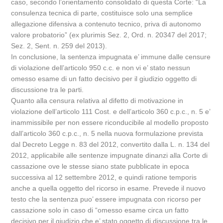
caso, secondo l’orientamento consolidato di questa Corte: “La
consulenza tecnica di parte, costituisce solo una semplice
allegazione difensiva a contenuto tecnico, priva di autonomo
valore probatorio” (ex plurimis Sez. 2, Ord. n. 20347 del 2017;
Sez. 2, Sent. n. 259 del 2013).
In conclusione, la sentenza impugnata e’ immune dalle censure
di violazione dell’articolo 950 c.c. e non vi e’ stato nessun
omesso esame di un fatto decisivo per il giudizio oggetto di
discussione tra le parti.
Quanto alla censura relativa al difetto di motivazione in
violazione dell’articolo 111 Cost. e dell’articolo 360 c.p.c., n. 5 e’
inammissibile per non essere riconducibile al modello proposto
dall’articolo 360 c.p.c., n. 5 nella nuova formulazione prevista
dal Decreto Legge n. 83 del 2012, convertito dalla L. n. 134 del
2012, applicabile alle sentenze impugnate dinanzi alla Corte di
cassazione ove le stesse siano state pubblicate in epoca
successiva al 12 settembre 2012, e quindi ratione temporis
anche a quella oggetto del ricorso in esame. Prevede il nuovo
testo che la sentenza puo’ essere impugnata con ricorso per
cassazione solo in caso di “omesso esame circa un fatto
decisivo per il giudizio che e’ stato oggetto di discussione tra le