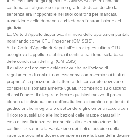
4. Si costituivano gli appellati e (OMISSIS) che era rimasta
contumace nel giudizio di primo grado, deducendo che la
sentenza era inopponibile nei suoi confronti per mancata
trascrizione della domanda e chiedendo l’estromissione del
giudizio.
La Corte d’Appello disponeva il rinnovo delle operazioni peritali,
nominando come CTU l’ingegner (OMISSIS).
5. La Corte d’Appello di Napoli all’esito di quest’ultima CTU
accoglieva l’appello e stabiliva il confine tra i fondi sulla base
delle conclusioni dell’ing. (OMISSIS).
Il giudice del gravame evidenziava che nell’azione di
regolamento di confini, non essendovi controversia sui titoli di
proprieta’, la posizione dell’attore e del convenuto dovevano
considerarsi sostanzialmente uguali, incombendo su ciascuno
di essi l’onere di allegare e fornire qualsiasi mezzo di prova
idoneo all’individuazione dell’esatta linea di confine e potendo il
giudice anche integrare o disattendere gli elementi raccolti con
il ricorso sussidiario alle indicazioni delle mappe catastali in
caso di insufficienza ed inidoneita’ alla determinazione del
confine. L’esame e la valutazione dei titoli di acquisto delle
rispettive proprieta’ doveva sempre essere la base dell’indagine