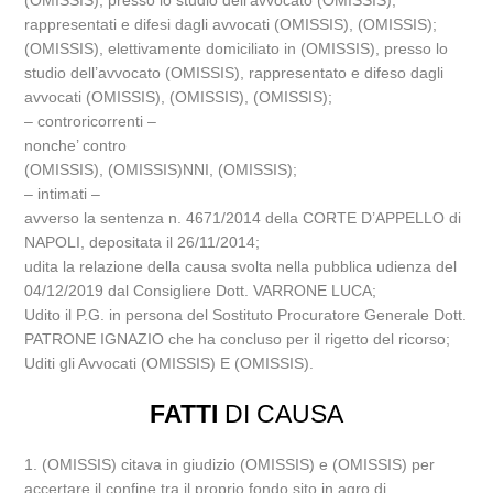
(OMISSIS), presso lo studio dell’avvocato (OMISSIS),
rappresentati e difesi dagli avvocati (OMISSIS), (OMISSIS);
(OMISSIS), elettivamente domiciliato in (OMISSIS), presso lo
studio dell’avvocato (OMISSIS), rappresentato e difeso dagli
avvocati (OMISSIS), (OMISSIS), (OMISSIS);
– controricorrenti –
nonche’ contro
(OMISSIS), (OMISSIS)NNI, (OMISSIS);
– intimati –
avverso la sentenza n. 4671/2014 della CORTE D’APPELLO di
NAPOLI, depositata il 26/11/2014;
udita la relazione della causa svolta nella pubblica udienza del
04/12/2019 dal Consigliere Dott. VARRONE LUCA;
Udito il P.G. in persona del Sostituto Procuratore Generale Dott.
PATRONE IGNAZIO che ha concluso per il rigetto del ricorso;
Uditi gli Avvocati (OMISSIS) E (OMISSIS).
FATTI
DI CAUSA
1. (OMISSIS) citava in giudizio (OMISSIS) e (OMISSIS) per
accertare il confine tra il proprio fondo sito in agro di