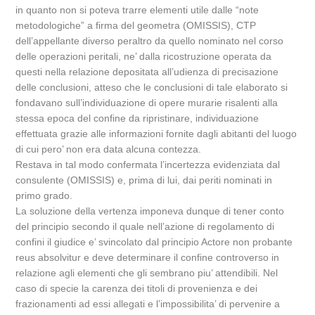
in quanto non si poteva trarre elementi utile dalle “note
metodologiche” a firma del geometra (OMISSIS), CTP
dell’appellante diverso peraltro da quello nominato nel corso
delle operazioni peritali, ne’ dalla ricostruzione operata da
questi nella relazione depositata all’udienza di precisazione
delle conclusioni, atteso che le conclusioni di tale elaborato si
fondavano sull’individuazione di opere murarie risalenti alla
stessa epoca del confine da ripristinare, individuazione
effettuata grazie alle informazioni fornite dagli abitanti del luogo
di cui pero’ non era data alcuna contezza.
Restava in tal modo confermata l’incertezza evidenziata dal
consulente (OMISSIS) e, prima di lui, dai periti nominati in
primo grado.
La soluzione della vertenza imponeva dunque di tener conto
del principio secondo il quale nell’azione di regolamento di
confini il giudice e’ svincolato dal principio Actore non probante
reus absolvitur e deve determinare il confine controverso in
relazione agli elementi che gli sembrano piu’ attendibili. Nel
caso di specie la carenza dei titoli di provenienza e dei
frazionamenti ad essi allegati e l’impossibilita’ di pervenire a