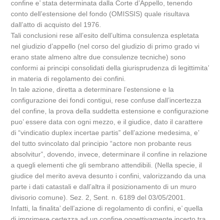
confine e’ stata determinata dalla Corte d’Appello, tenendo
conto dell’estensione del fondo (OMISSIS) quale risultava
dall’atto di acquisto del 1976.
Tali conclusioni rese all’esito dell’ultima consulenza espletata
nel giudizio d’appello (nel corso del giudizio di primo grado vi
erano state almeno altre due consulenze tecniche) sono
conformi ai principi consolidati della giurisprudenza di legittimita’
in materia di regolamento dei confini.
In tale azione, diretta a determinare l’estensione e la
configurazione dei fondi contigui, rese confuse dall’incertezza
del confine, la prova della suddetta estensione e configurazione
puo’ essere data con ogni mezzo, e il giudice, dato il carattere
di “vindicatio duplex incertae partis” dell’azione medesima, e’
del tutto svincolato dal principio “actore non probante reus
absolvitur”, dovendo, invece, determinare il confine in relazione
a quegli elementi che gli sembrano attendibili. (Nella specie, il
giudice del merito aveva desunto i confini, valorizzando da una
parte i dati catastali e dall’altra il posizionamento di un muro
divisorio comune). Sez. 2, Sent. n. 6189 del 03/05/2001.
Infatti, la finalita’ dell’azione di regolamento di confini, e’ quella
di imprimere certezza ad un confine oggettivamente incerto tra