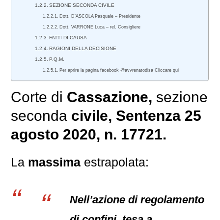
SEZIONE SECONDA CIVILE
Dott. D’ASCOLA Pasquale – Presidente
Dott. VARRONE Luca – rel. Consigliere
FATTI DI CAUSA
RAGIONI DELLA DECISIONE
P.Q.M.
Per aprire la pagina facebook @avvrenatodisa Cliccare qui
Corte di
Cassazione,
sezione
seconda
civile
, Sentenza 25
agosto 2020, n. 17721.
La
massima
estrapolata:
Nell’azione di regolamento
di confini, tesa a