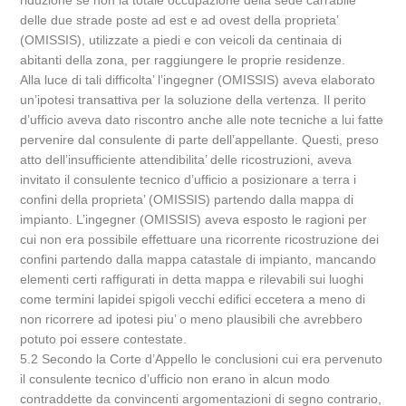
riduzione se non la totale occupazione della sede carrabile
delle due strade poste ad est e ad ovest della proprieta’
(OMISSIS), utilizzate a piedi e con veicoli da centinaia di
abitanti della zona, per raggiungere le proprie residenze.
Alla luce di tali difficolta’ l’ingegner (OMISSIS) aveva elaborato
un’ipotesi transattiva per la soluzione della vertenza. Il perito
d’ufficio aveva dato riscontro anche alle note tecniche a lui fatte
pervenire dal consulente di parte dell’appellante. Questi, preso
atto dell’insufficiente attendibilita’ delle ricostruzioni, aveva
invitato il consulente tecnico d’ufficio a posizionare a terra i
confini della proprieta’ (OMISSIS) partendo dalla mappa di
impianto. L’ingegner (OMISSIS) aveva esposto le ragioni per
cui non era possibile effettuare una ricorrente ricostruzione dei
confini partendo dalla mappa catastale di impianto, mancando
elementi certi raffigurati in detta mappa e rilevabili sui luoghi
come termini lapidei spigoli vecchi edifici eccetera a meno di
non ricorrere ad ipotesi piu’ o meno plausibili che avrebbero
potuto poi essere contestate.
5.2 Secondo la Corte d’Appello le conclusioni cui era pervenuto
il consulente tecnico d’ufficio non erano in alcun modo
contraddette da convincenti argomentazioni di segno contrario,