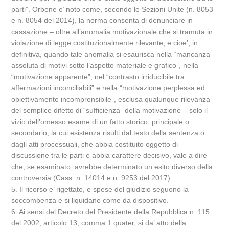
parti”. Orbene e’ noto come, secondo le Sezioni Unite (n. 8053
e n. 8054 del 2014), la norma consenta di denunciare in
cassazione – oltre all’anomalia motivazionale che si tramuta in
violazione di legge costituzionalmente rilevante, e cioe’, in
definitiva, quando tale anomalia si esaurisca nella “mancanza
assoluta di motivi sotto l’aspetto materiale e grafico”, nella
“motivazione apparente”, nel “contrasto irriducibile tra
affermazioni inconciliabili” e nella “motivazione perplessa ed
obiettivamente incomprensibile”, esclusa qualunque rilevanza
del semplice difetto di “sufficienza” della motivazione – solo il
vizio dell’omesso esame di un fatto storico, principale o
secondario, la cui esistenza risulti dal testo della sentenza o
dagli atti processuali, che abbia costituito oggetto di
discussione tra le parti e abbia carattere decisivo, vale a dire
che, se esaminato, avrebbe determinato un esito diverso della
controversia (Cass. n. 14014 e n. 9253 del 2017).
5. Il ricorso e’ rigettato, e spese del giudizio seguono la
soccombenza e si liquidano come da dispositivo.
6. Ai sensi del Decreto del Presidente della Repubblica n. 115
del 2002, articolo 13, comma 1 quater, si da’ atto della