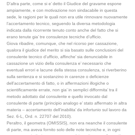
D’altra parte, come si e’ detto il Giudice del gravame espone
ampiamente, e con motivazione non sindacabile in questa
sede, le ragioni per le quali non era utile rinnovare nuovamente
l’accertamento tecnico, seguendo la diversa metodologia
indicata dalla ricorrente tenuto conto anche del fatto che si
erano tenute gia’ tre consulenze tecniche d’ufficio.
Giova ribadire, comunque, che nel ricorso per cassazione,
qualora il giudice del merito si sia basato sulle conclusioni del
consulente tecnico d’ufficio, affinche’ sia denunciabile in
cassazione un vizio della consulenza e’ necessario che
eventuali errori e lacune della stessa consulenza, si riverberino
sulla sentenza e si sostanzino in carenze o deficienze
dell’accertamento di fatto, o in affermazioni illogiche o
scientificamente errate, non gia’ in semplici difformita’ tra il
metodo adottato dal consulente e quello invocato dal
consulente di parte (principio analogo e’ stato affermato in altra
materia – accertamento dell’inabilita’ da infortunio sul lavoro da
Sez. 6-L, Ord. n. 22707 del 2010).
Peraltro, il geometra (OMISSIS), non era neanche il consulente
di parte, ma aveva fornito solo delle note tecniche e, in ogni