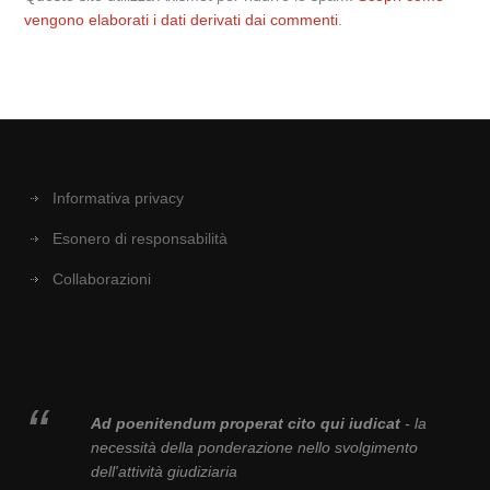
vengono elaborati i dati derivati dai commenti
.
Informativa privacy
Esonero di responsabilità
Collaborazioni
Ad poenitendum properat cito qui iudicat
- la
necessità della ponderazione nello svolgimento
dell'attività giudiziaria