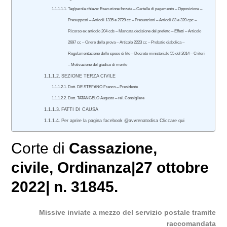
Tag/parola chiave: Esecuzione forzata – Cartelle di pagamento – Opposizione –
Presupposti – Articoli 1335 e 2729 cc – Presunzioni – Articoli 83 e 320 cpc –
Ricorso ex articolo 204 cds – Mancata decisione del prefetto – Effetti – Articolo
2697 cc – Onere della prova – Articolo 2223 cc – Probatio diabolica –
Regolamentazione delle spese di lite – Decreto ministeriale 55 del 2014 – Criteri
– Motivazione del giudice di merito
SEZIONE TERZA CIVILE
Dott. DE STEFANO Franco – Presidente
Dott. TATANGELO Augusto – rel. Consigliere
FATTI DI CAUSA
Per aprire la pagina facebook @avvrenatodisa Cliccare qui
Corte di
Cassazione
,
civile
, Ordinanza|27 ottobre
2022| n. 31845.
Missive inviate a mezzo del servizio postale tramite
raccomandata