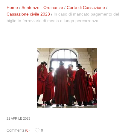
Home
/
Sentenze - Ordinanze
/
Corte di Cassazione
/
Cassazione civile 2023
/
In caso di mancato pagamento del
biglietto ferroviario di media o lunga percorrenza
21 APRILE 2023
Comments (
0
)
0