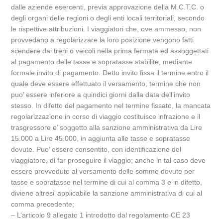
dalle aziende esercenti, previa approvazione della M.C.T.C. o
degli organi delle regioni o degli enti locali territoriali, secondo
le rispettive attribuzioni. I viaggiatori che, ove ammesso, non
provvedano a regolarizzare la loro posizione vengono fatti
scendere dai treni o veicoli nella prima fermata ed assoggettati
al pagamento delle tasse e sopratasse stabilite, mediante
formale invito di pagamento. Detto invito fissa il termine entro il
quale deve essere effettuato il versamento, termine che non
puo’ essere inferiore a quindici giorni dalla data dell’invito
stesso. In difetto del pagamento nel termine fissato, la mancata
regolarizzazione in corso di viaggio costituisce infrazione e il
trasgressore e’ soggetto alla sanzione amministrativa da Lire
15.000 a Lire 45.000, in aggiunta alle tasse e sopratasse
dovute. Puo’ essere consentito, con identificazione del
viaggiatore, di far proseguire il viaggio; anche in tal caso deve
essere provveduto al versamento delle somme dovute per
tasse e sopratasse nel termine di cui al comma 3 e in difetto,
diviene altresi’ applicabile la sanzione amministrativa di cui al
comma precedente;
– L’articolo 9 allegato 1 introdotto dal regolamento CE 23