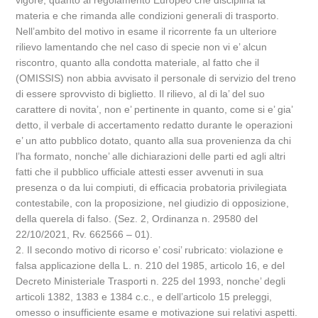
vigore, quanto al regolamento Europeo che disciplina la
materia e che rimanda alle condizioni generali di trasporto.
Nell’ambito del motivo in esame il ricorrente fa un ulteriore
rilievo lamentando che nel caso di specie non vi e’ alcun
riscontro, quanto alla condotta materiale, al fatto che il
(OMISSIS) non abbia avvisato il personale di servizio del treno
di essere sprovvisto di biglietto. Il rilievo, al di la’ del suo
carattere di novita’, non e’ pertinente in quanto, come si e’ gia’
detto, il verbale di accertamento redatto durante le operazioni
e’ un atto pubblico dotato, quanto alla sua provenienza da chi
l’ha formato, nonche’ alle dichiarazioni delle parti ed agli altri
fatti che il pubblico ufficiale attesti esser avvenuti in sua
presenza o da lui compiuti, di efficacia probatoria privilegiata
contestabile, con la proposizione, nel giudizio di opposizione,
della querela di falso. (Sez. 2, Ordinanza n. 29580 del
22/10/2021, Rv. 662566 – 01).
2. Il secondo motivo di ricorso e’ cosi’ rubricato: violazione e
falsa applicazione della L. n. 210 del 1985, articolo 16, e del
Decreto Ministeriale Trasporti n. 225 del 1993, nonche’ degli
articoli 1382, 1383 e 1384 c.c., e dell’articolo 15 preleggi,
omesso o insufficiente esame e motivazione sui relativi aspetti.