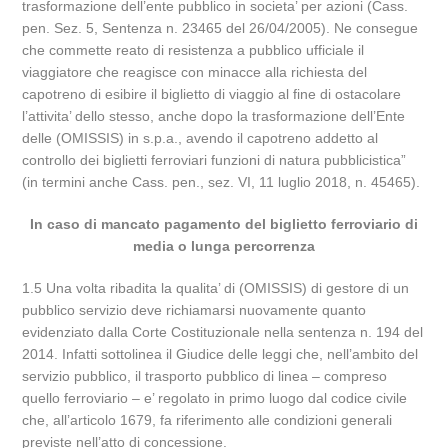
trasformazione dell’ente pubblico in societa’ per azioni (Cass.
pen. Sez. 5, Sentenza n. 23465 del 26/04/2005). Ne consegue
che commette reato di resistenza a pubblico ufficiale il
viaggiatore che reagisce con minacce alla richiesta del
capotreno di esibire il biglietto di viaggio al fine di ostacolare
l’attivita’ dello stesso, anche dopo la trasformazione dell’Ente
delle (OMISSIS) in s.p.a., avendo il capotreno addetto al
controllo dei biglietti ferroviari funzioni di natura pubblicistica”
(in termini anche Cass. pen., sez. VI, 11 luglio 2018, n. 45465).
In caso di mancato pagamento del biglietto ferroviario di
media o lunga percorrenza
1.5 Una volta ribadita la qualita’ di (OMISSIS) di gestore di un
pubblico servizio deve richiamarsi nuovamente quanto
evidenziato dalla Corte Costituzionale nella sentenza n. 194 del
2014. Infatti sottolinea il Giudice delle leggi che, nell’ambito del
servizio pubblico, il trasporto pubblico di linea – compreso
quello ferroviario – e’ regolato in primo luogo dal codice civile
che, all’articolo 1679, fa riferimento alle condizioni generali
previste nell’atto di concessione.