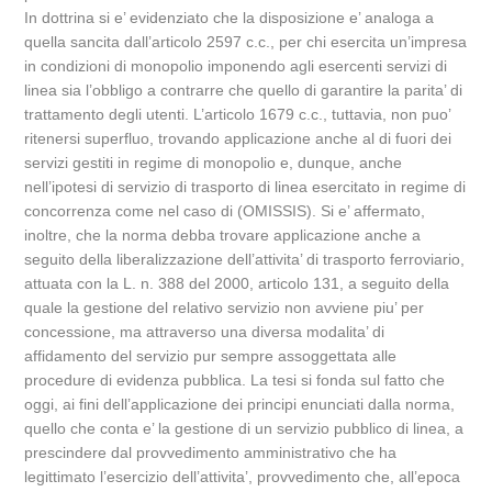
In dottrina si e’ evidenziato che la disposizione e’ analoga a
quella sancita dall’articolo 2597 c.c., per chi esercita un’impresa
in condizioni di monopolio imponendo agli esercenti servizi di
linea sia l’obbligo a contrarre che quello di garantire la parita’ di
trattamento degli utenti. L’articolo 1679 c.c., tuttavia, non puo’
ritenersi superfluo, trovando applicazione anche al di fuori dei
servizi gestiti in regime di monopolio e, dunque, anche
nell’ipotesi di servizio di trasporto di linea esercitato in regime di
concorrenza come nel caso di (OMISSIS). Si e’ affermato,
inoltre, che la norma debba trovare applicazione anche a
seguito della liberalizzazione dell’attivita’ di trasporto ferroviario,
attuata con la L. n. 388 del 2000, articolo 131, a seguito della
quale la gestione del relativo servizio non avviene piu’ per
concessione, ma attraverso una diversa modalita’ di
affidamento del servizio pur sempre assoggettata alle
procedure di evidenza pubblica. La tesi si fonda sul fatto che
oggi, ai fini dell’applicazione dei principi enunciati dalla norma,
quello che conta e’ la gestione di un servizio pubblico di linea, a
prescindere dal provvedimento amministrativo che ha
legittimato l’esercizio dell’attivita’, provvedimento che, all’epoca