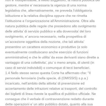
non e’ indispensabile, a livello soggettivo, la natura pubblica del
gestore, mentre e’ necessaria la vigenza di una norma
legislativa che, alternativamente, ne preveda l’obbligatoria
istituzione e la relativa disciplina oppure che ne rimetta
l’istituzione e l’organizzazione all’Amministrazione. Oltre alla
natura pubblica delle regole che presiedono allo svolgimento
delle attivita’ di servizio pubblico e alla doverosita’ del loro
svolgimento, e’ ancora necessario, nella prospettiva di
un’accezione oggettiva della nozione, che tali attivita’
presentino un carattere economico e produttivo (e solo
eventualmente costituiscano anche esercizio di funzioni
amministrative) e che le utilita’ da esse derivanti siano dirette a
vantaggio di una collettivita’, piu’ o meno ampia, di utenti (in
caso di servizi indivisibili) o comunque di terzi beneficiari.
1.4 Nello stesso senso questa Corte ha affermato che: “Il
personale ferroviario (nella specie, di (OMISSIS) s.p.a.)
incaricato, nell’ambito della attivita’ di prevenzione ed
accertamento delle infrazioni relative ai trasporti, del controllo
dei biglietti di linea riveste la qualifica di pubblico ufficiale. Ne
consegue che il verbale di contravvenzione redatto durante
dette operazioni e’ un atto pubblico dotato, quanto alla sua