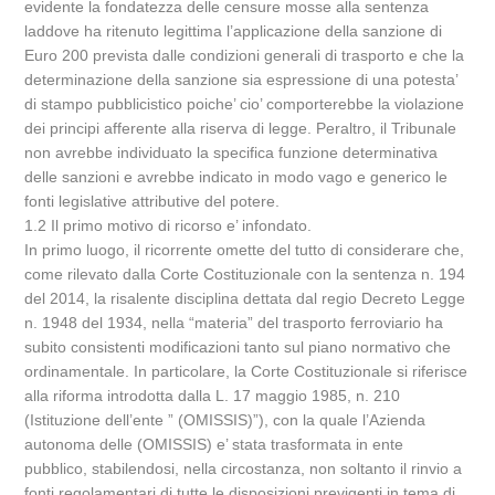
evidente la fondatezza delle censure mosse alla sentenza
laddove ha ritenuto legittima l’applicazione della sanzione di
Euro 200 prevista dalle condizioni generali di trasporto e che la
determinazione della sanzione sia espressione di una potesta’
di stampo pubblicistico poiche’ cio’ comporterebbe la violazione
dei principi afferente alla riserva di legge. Peraltro, il Tribunale
non avrebbe individuato la specifica funzione determinativa
delle sanzioni e avrebbe indicato in modo vago e generico le
fonti legislative attributive del potere.
1.2 Il primo motivo di ricorso e’ infondato.
In primo luogo, il ricorrente omette del tutto di considerare che,
come rilevato dalla Corte Costituzionale con la sentenza n. 194
del 2014, la risalente disciplina dettata dal regio Decreto Legge
n. 1948 del 1934, nella “materia” del trasporto ferroviario ha
subito consistenti modificazioni tanto sul piano normativo che
ordinamentale. In particolare, la Corte Costituzionale si riferisce
alla riforma introdotta dalla L. 17 maggio 1985, n. 210
(Istituzione dell’ente ” (OMISSIS)”), con la quale l’Azienda
autonoma delle (OMISSIS) e’ stata trasformata in ente
pubblico, stabilendosi, nella circostanza, non soltanto il rinvio a
fonti regolamentari di tutte le disposizioni previgenti in tema di