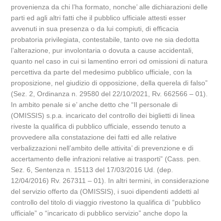
provenienza da chi l’ha formato, nonche’ alle dichiarazioni delle
parti ed agli altri fatti che il pubblico ufficiale attesti esser
avvenuti in sua presenza o da lui compiuti, di efficacia
probatoria privilegiata, contestabile, tanto ove ne sia dedotta
l’alterazione, pur involontaria o dovuta a cause accidentali,
quanto nel caso in cui si lamentino errori od omissioni di natura
percettiva da parte del medesimo pubblico ufficiale, con la
proposizione, nel giudizio di opposizione, della querela di falso”
(Sez. 2, Ordinanza n. 29580 del 22/10/2021, Rv. 662566 – 01).
In ambito penale si e’ anche detto che “Il personale di
(OMISSIS) s.p.a. incaricato del controllo dei biglietti di linea
riveste la qualifica di pubblico ufficiale, essendo tenuto a
provvedere alla constatazione dei fatti ed alle relative
verbalizzazioni nell’ambito delle attivita’ di prevenzione e di
accertamento delle infrazioni relative ai trasporti” (Cass. pen.
Sez. 6, Sentenza n. 15113 del 17/03/2016 Ud. (dep.
12/04/2016) Rv. 267311 – 01). In altri termini, in considerazione
del servizio offerto da (OMISSIS), i suoi dipendenti addetti al
controllo del titolo di viaggio rivestono la qualifica di “pubblico
ufficiale” o “incaricato di pubblico servizio” anche dopo la