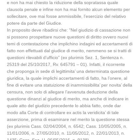
e non ha mai chiesto la riduzione della sopratassa quale
clausola penale e infine non ha mai fornito alcun elemento per
sollecitare, ove mai fosse ammissibile, l’esercizio del relativo
potere da parte del Giudice.
In proposito deve ribadirsi che: “Nel giudizio di cassazione non
si possono prospettare nuove questioni di diritto ovvero nuovi
temi di contestazione che implichino indagini ed accertamenti di
fatto non effettuati dal giudice di merito, nemmeno se si tratti di
questioni rilevabili d’ufficio” (ex plurimis Sez. 1, Sentenza n.
25319 del 25/10/2017, Rv. 645791 – 01). Infatti, il ricorrente
che proponga in sede di legittimita’ una determinata questione
giuridica, la quale implichi accertamenti di fatto, ha l’onere, al
fine di evitare una statuizione di inammissibilita’ per novita’ della
censura, non solo di allegare l’avvenuta deduzione della
questione dinanzi al giudice di merito, ma anche di indicare in
quale atto del giudizio precedente lo abbia fatto, onde dar
modo alla Corte di controllare ex actis la veridicita’ di tale
asserzione, prima di esaminare nel merito la questione stessa
(ex plurimis Cass. 02/04/2004, n. 6542; Cass. 10/05/2005, n.
11/01/2006, n. 27/05/2010, n. 11/05/2012, n. 22/01/2013, n.