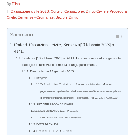
By
D'Isa
In
Cassazione civile 2023
,
Corte di Cassazione
,
Diritto Civile e Procedura
Civile
,
Sentenze - Ordinanze
,
Sezioni Diritto
Sommario
Corte di Cassazione, civile, Sentenza|10 febbraio 2023| n.
4141.
Sentenza|10 febbraio 2023| n. 4141. In caso di mancato pagamento
del biglietto ferroviario di media o lunga percorrenza
Data udienza 12 gennaio 2023
Integrale
Tag/parola chiave: Trenitalia spa – Sanzioni amministrative – Mancato
pagamento del biglietto – Verbale di accertamento – Sanzione – Potestà pubblica
di emettere ordinanza ingiunzione – Sopratassa – Art. 23, D.P.R. n. 750/1980
SEZIONE SECONDA CIVILE
Dott. LOMBARDO Luigi – Presidente
Dott. VARRONE Luca – rel. Consigliere
FATTI DI CAUSA
RAGIONI DELLA DECISIONE