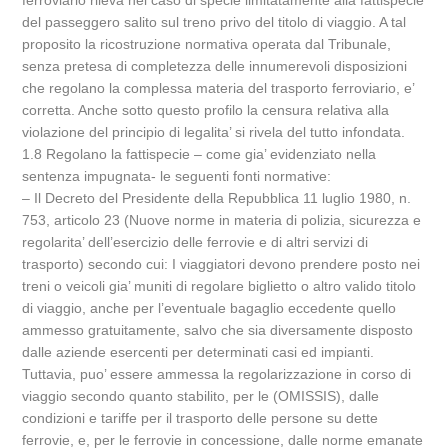
ferroviario rileva nel caso di specie limitatamente alla fattispecie
del passeggero salito sul treno privo del titolo di viaggio. A tal
proposito la ricostruzione normativa operata dal Tribunale,
senza pretesa di completezza delle innumerevoli disposizioni
che regolano la complessa materia del trasporto ferroviario, e’
corretta. Anche sotto questo profilo la censura relativa alla
violazione del principio di legalita’ si rivela del tutto infondata.
1.8 Regolano la fattispecie – come gia’ evidenziato nella
sentenza impugnata- le seguenti fonti normative:
– Il Decreto del Presidente della Repubblica 11 luglio 1980, n.
753, articolo 23 (Nuove norme in materia di polizia, sicurezza e
regolarita’ dell’esercizio delle ferrovie e di altri servizi di
trasporto) secondo cui: I viaggiatori devono prendere posto nei
treni o veicoli gia’ muniti di regolare biglietto o altro valido titolo
di viaggio, anche per l’eventuale bagaglio eccedente quello
ammesso gratuitamente, salvo che sia diversamente disposto
dalle aziende esercenti per determinati casi ed impianti.
Tuttavia, puo’ essere ammessa la regolarizzazione in corso di
viaggio secondo quanto stabilito, per le (OMISSIS), dalle
condizioni e tariffe per il trasporto delle persone su dette
ferrovie, e, per le ferrovie in concessione, dalle norme emanate