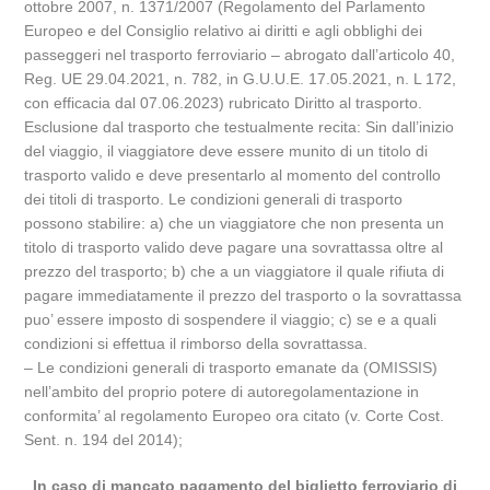
ottobre 2007, n. 1371/2007 (Regolamento del Parlamento
Europeo e del Consiglio relativo ai diritti e agli obblighi dei
passeggeri nel trasporto ferroviario – abrogato dall’articolo 40,
Reg. UE 29.04.2021, n. 782, in G.U.U.E. 17.05.2021, n. L 172,
con efficacia dal 07.06.2023) rubricato Diritto al trasporto.
Esclusione dal trasporto che testualmente recita: Sin dall’inizio
del viaggio, il viaggiatore deve essere munito di un titolo di
trasporto valido e deve presentarlo al momento del controllo
dei titoli di trasporto. Le condizioni generali di trasporto
possono stabilire: a) che un viaggiatore che non presenta un
titolo di trasporto valido deve pagare una sovrattassa oltre al
prezzo del trasporto; b) che a un viaggiatore il quale rifiuta di
pagare immediatamente il prezzo del trasporto o la sovrattassa
puo’ essere imposto di sospendere il viaggio; c) se e a quali
condizioni si effettua il rimborso della sovrattassa.
– Le condizioni generali di trasporto emanate da (OMISSIS)
nell’ambito del proprio potere di autoregolamentazione in
conformita’ al regolamento Europeo ora citato (v. Corte Cost.
Sent. n. 194 del 2014);
In caso di mancato pagamento del biglietto ferroviario di