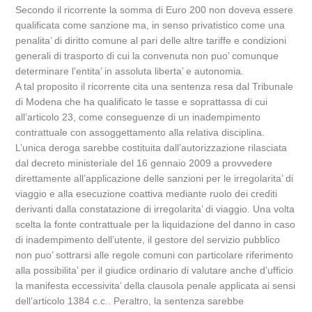
Secondo il ricorrente la somma di Euro 200 non doveva essere
qualificata come sanzione ma, in senso privatistico come una
penalita’ di diritto comune al pari delle altre tariffe e condizioni
generali di trasporto di cui la convenuta non puo’ comunque
determinare l’entita’ in assoluta liberta’ e autonomia.
A tal proposito il ricorrente cita una sentenza resa dal Tribunale
di Modena che ha qualificato le tasse e soprattassa di cui
all’articolo 23, come conseguenze di un inadempimento
contrattuale con assoggettamento alla relativa disciplina.
L’unica deroga sarebbe costituita dall’autorizzazione rilasciata
dal decreto ministeriale del 16 gennaio 2009 a provvedere
direttamente all’applicazione delle sanzioni per le irregolarita’ di
viaggio e alla esecuzione coattiva mediante ruolo dei crediti
derivanti dalla constatazione di irregolarita’ di viaggio. Una volta
scelta la fonte contrattuale per la liquidazione del danno in caso
di inadempimento dell’utente, il gestore del servizio pubblico
non puo’ sottrarsi alle regole comuni con particolare riferimento
alla possibilita’ per il giudice ordinario di valutare anche d’ufficio
la manifesta eccessivita’ della clausola penale applicata ai sensi
dell’articolo 1384 c.c.. Peraltro, la sentenza sarebbe