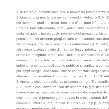
1. Il ricorso e’ inammissibile, per la manifesta infondatezza d
2. Quanto al primo, la tesi per cui, avendo il debitore (OMISSI
ma, semmai, quello di truffa, non solo e’ del tutto infondata, 
Emerge indiscutibilmente, infatti, dalle risultanze istruttor
sodali di questi, ma piuttosto perche’ condizionato dal bisogn
potessero ulteriormente pregiudicarlo con eventuali loro det
Ne consegue che, se la leva che ha determinato (OMISSIS) a t
attraverso la stessa avuto di mira non fosse indebito, bensi’ 
ormai ius receptum, infatti, che il delitto di concussione e’ 
danno contra ius, tale per cui il destinatario viene posto di fr
indebita, la condotta dell’agente pubblico si configura come 
piu’ ampi margini decisionali, finisce col prestare acquiesce
altrimenti non avrebbe diritto (per tutte, Sez. U, n. 12228 
3. Anche la seconda doglianza presenta vari profili di manif
3.1. Tanto dicasi, anzitutto, con riferimento alla qualifica 
Invero – per giurisprudenza ormai consolidata, a partire da 
testimone per la persona gia’ indagata in procedimento definit
comma 1, lettera a) e b), articoli 197-bis e 210 c.p.p., si app
irrevocabilmente prosciolto per non aver commesso il fatto: c