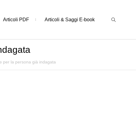
Articoli PDF
Articoli & Saggi E-book
indagata
one per la persona già indagata