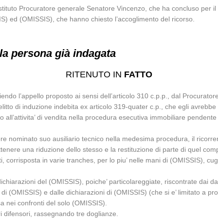
ostituto Procuratore generale Senatore Vincenzo, che ha concluso per il r
ISSIS) ed (OMISSIS), che hanno chiesto l’accoglimento del ricorso.
 la persona già indagata
RITENUTO IN
FATTO
endo l’appello proposto ai sensi dell’articolo 310 c.p.p., dal Procurator
l delitto di induzione indebita ex articolo 319-quater c.p., che egli avr
 all’attivita’ di vendita nella procedura esecutiva immobiliare pendente n
 nominato suo ausiliario tecnico nella medesima procedura, il ricorrente
enere una riduzione dello stesso e la restituzione di parte di quel c
corrisposta in varie tranches, per lo piu’ nelle mani di (OMISSIS), cugi
dichiarazioni del (OMISSIS), poiche’ particolareggiate, riscontrate dai dat
ne di (OMISSIS) e dalle dichiarazioni di (OMISSIS) (che si e’ limitato a 
sa nei confronti del solo (OMISSIS).
i difensori, rassegnando tre doglianze.