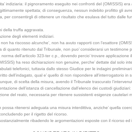
avita’ indiziaria: il pignoramento eseguito nei confronti del (OMISSIS) e
 legittimamente spettata; di conseguenza, nessun indebito profitto gli a
, per consentirgli di ottenere un risultato che esulava del tutto dalle fun
mi della truffa aggravata.
azione degli elementi indiziari.
on ha riscosso alcunche’, non ha avuto rapporti con l’esattore (OMISS
za di quanto ritenuto dal Tribunale, non puo’ considerarsi un testimone p
 norma dell’articolo 323-ter c.p., dovendo percio’ trovare applicazione i
MISSIS) ha reso dichiarazioni non genuine, perche’ dettate dal solo inte
abulati telefonici, tuttavia dallo stesso Giudice per le indagini preliminari
diritto dell’indagato, qual e’ quello di non rispondere all’interrogatorio in
unque, di scelta della misura, avendo il Tribunale trascurato l’intervenu
entazione dell’istanza di cancellazione dall’elenco dei custodi giudiziar
azione del reato, necessaria per ritenere sussistenti esigenze cautelari mu
possa ritenersi adeguata una misura interdittiva, anziche’ quella coerci
concludendo per il rigetto del ricorso.
i, sostanzialmente ribadendo le argomentazioni esposte con il ricorso ed 