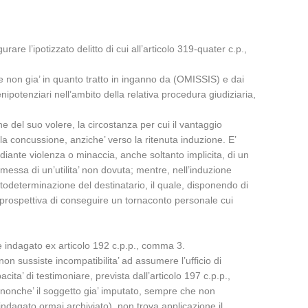
re l’ipotizzato delitto di cui all’articolo 319-quater c.p.,
re non gia’ in quanto tratto in inganno da (OMISSIS) e dai
nipotenziari nell’ambito della relativa procedura giudiziaria,
 del suo volere, la circostanza per cui il vantaggio
 la concussione, anziche’ verso la ritenuta induzione. E’
ediante violenza o minaccia, anche soltanto implicita, di un
romessa di un’utilita’ non dovuta; mentre, nell’induzione
utodeterminazione del destinatario, il quale, disponendo di
a prospettiva di conseguire un tornaconto personale cui
me indagato ex articolo 192 c.p.p., comma 3.
 sussiste incompatibilita’ ad assumere l’ufficio di
ita’ di testimoniare, prevista dall’articolo 197 c.p.p.,
ta nonche’ il soggetto gia’ imputato, sempre che non
indagato ormai archiviato), non trova applicazione il