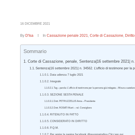
16 DICEMBRE 2021
By
D'Isa
In
Cassazione penale 2021
,
Corte di Cassazione
,
Dirit
Sommario
Corte di Cassazione, penale, Sentenza|16 settembre 2021| n.
Sentenza|16 settembre 2021| n. 34562. L’ufficio di testimone per la 
Data udienza 7 luglio 2021
Integrale
Tag – parola: L’ufficio di testimone per la persona già indagata – Misura cautela
SEZIONE SESTA PENALE
Dott. PETRUZZELLIS Anna – Presidente
Dott. ROSATI Marti – rel. Consigliere
RITENUTO IN FATTO
CONSIDERATO IN DIRITTO
P.Q.M.
Per aprire la pagina facebook @avvrenatodisa Cliccare qui