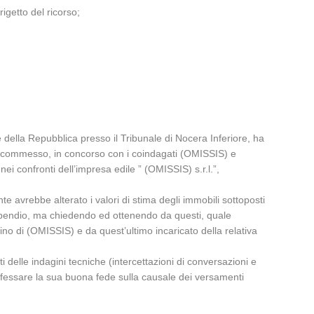
igetto del ricorso;
e della Repubblica presso il Tribunale di Nocera Inferiore, ha
ebbe commesso, in concorso con i coindagati (OMISSIS) e
ei confronti dell’impresa edile ” (OMISSIS) s.r.l.”,
 avrebbe alterato i valori di stima degli immobili sottoposti
ompendio, ma chiedendo ed ottenendo da questi, quale
no di (OMISSIS) e da quest’ultimo incaricato della relativa
i delle indagini tecniche (intercettazioni di conversazioni e
professare la sua buona fede sulla causale dei versamenti