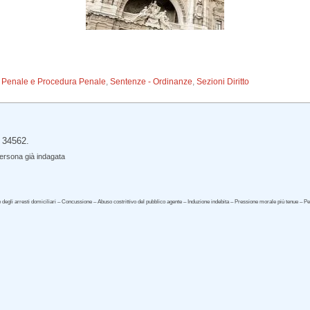
to Penale e Procedura Penale
,
Sentenze - Ordinanze
,
Sezioni Diritto
 34562.
persona già indagata
re degli arresti domiciliari – Concussione – Abuso costrittivo del pubblico agente – Induzione indebita – Pressione morale più tenue – 