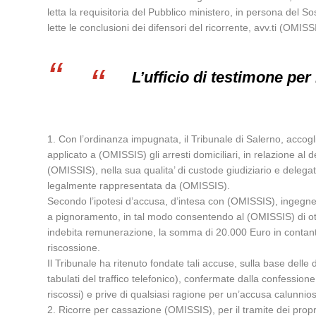
letta la requisitoria del Pubblico ministero, in persona del S
lette le conclusioni dei difensori del ricorrente, avv.ti (OM
L’ufficio di testimone per
1. Con l’ordinanza impugnata, il Tribunale di Salerno, accogli
applicato a (OMISSIS) gli arresti domiciliari, in relazione a
(OMISSIS), nella sua qualita’ di custode giudiziario e delegato
legalmente rappresentata da (OMISSIS).
Secondo l’ipotesi d’accusa, d’intesa con (OMISSIS), ingegnere
a pignoramento, in tal modo consentendo al (OMISSIS) di ott
indebita remunerazione, la somma di 20.000 Euro in contanti, 
riscossione.
Il Tribunale ha ritenuto fondate tali accuse, sulla base delle 
tabulati del traffico telefonico), confermate dalla confessio
riscossi) e prive di qualsiasi ragione per un’accusa calunnio
2. Ricorre per cassazione (OMISSIS), per il tramite dei propr