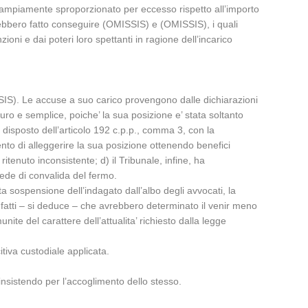
ra ampiamente sproporzionato per eccesso rispetto all’importo
vrebbero fatto conseguire (OMISSIS) e (OMISSIS), i quali
zioni e dai poteri loro spettanti in ragione dell’incarico
IS). Le accuse a suo carico provengono dalle dichiarazioni
uro e semplice, poiche’ la sua posizione e’ stata soltanto
l disposto dell’articolo 192 c.p.p., comma 3, con la
nto di alleggerire la sua posizione ottenendo benefici
 ritenuto inconsistente; d) il Tribunale, infine, ha
 sede di convalida del fermo.
ta sospensione dell’indagato dall’albo degli avvocati, la
i: fatti – si deduce – che avrebbero determinato il venir meno
nite del carattere dell’attualita’ richiesto dalla legge
tiva custodiale applicata.
insistendo per l’accoglimento dello stesso.