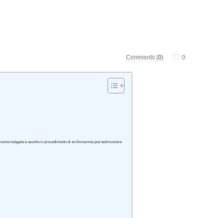
Comments (
0
)
0
Persona indagata e assolta in procedimento di archiviazione può testimoniare