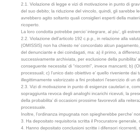
2.1. Violazione di legge e vizi di motivazione in punto di gr
del suo debito; la riduzione del vincolo, quindi, gli sarebbe
avrebbero agito soltanto quali consiglieri esperti della materia
ricoperto.
La loro condotta potrebbe percio’ integrare, al piu’, gli estre
2.2. Violazione dell’articolo 192 c.p.p., in relazione alla valut
(OMISSIS) non ha chiesto ne’ concordato alcun pagamento, n
del denunciante e dei coindagati, ma: a) il primo, a differen
successivamente archiviata, per esclusione della punibilita’ a
conseguente necessita’ di “riscontri”, invece mancanti; b) (O
processuali; c) l’unico dato obiettivo e’ quello riveniente dai t
illegittimamente valorizzato a fini probatori l’esercizio di un 
2.3. Vizi di motivazione in punto di esigenze cautelari e, com
sopraggiunta revoca degli analoghi incarichi ricevuti, la pres
della probabilita’ di occasioni prossime favorevoli alla reiter
processuale.
Inoltre, l’ordinanza impugnata non spiegherebbe perche’ non 
3. Ha depositato requisitoria scritta il Procuratore generale, 
4. Hanno depositato conclusioni scritte i difensori ricorrent