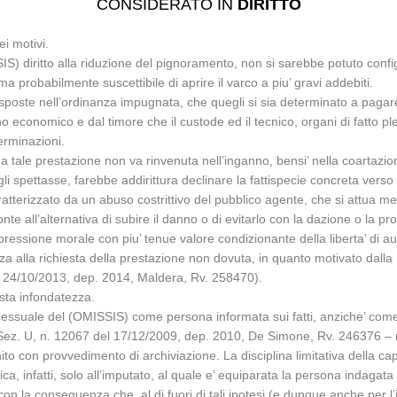
CONSIDERATO IN
DIRITTO
ei motivi.
S) diritto alla riduzione del pignoramento, non si sarebbe potuto configura
ma probabilmente suscettibile di aprire il varco a piu’ gravi addebiti.
ie esposte nell’ordinanza impugnata, che quegli si sia determinato a paga
o economico e dal timore che il custode ed il tecnico, organi di fatto ple
erminazioni.
ale prestazione non va rinvenuta nell’inganno, bensi’ nella coartazione
gli spettasse, farebbe addirittura declinare la fattispecie concreta verso
caratterizzato da un abuso costrittivo del pubblico agente, che si attua m
onte all’alternativa di subire il danno o di evitarlo con la dazione o la p
pressione morale con piu’ tenue valore condizionante della liberta’ di a
nza alla richiesta della prestazione non dovuta, in quanto motivato dall
del 24/10/2013, dep. 2014, Maldera, Rv. 258470).
esta infondatezza.
processuale del (OMISSIS) come persona informata sui fatti, anziche’ co
Sez. U, n. 12067 del 17/12/2009, dep. 2010, De Simone, Rv. 246376 – non
o con provvedimento di archiviazione. La disciplina limitativa della capac
lica, infatti, solo all’imputato, al quale e’ equiparata la persona indaga
on la conseguenza che, al di fuori di tali ipotesi (e dunque anche per l’