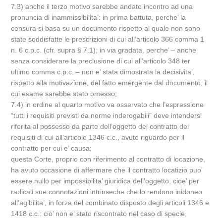
7.3) anche il terzo motivo sarebbe andato incontro ad una
pronuncia di inammissibilita’: in prima battuta, perche’ la
censura si basa su un documento rispetto al quale non sono
state soddisfatte le prescrizioni di cui all’articolo 366 comma 1
n. 6 c.p.c. (cfr. supra § 7.1); in via gradata, perche’ – anche
senza considerare la preclusione di cui all’articolo 348 ter
ultimo comma c.p.c. – non e’ stata dimostrata la decisivita’,
rispetto alla motivazione, del fatto emergente dal documento, il
cui esame sarebbe stato omesso;
7.4) in ordine al quarto motivo va osservato che l’espressione
“tutti i requisiti previsti da norme inderogabili” deve intendersi
riferita al possesso da parte dell’oggetto del contratto dei
requisiti di cui all’articolo 1346 c.c., avuto riguardo per il
contratto per cui e’ causa;
questa Corte, proprio con riferimento al contratto di locazione,
ha avuto occasione di affermare che il contratto locatizio puo’
essere nullo per impossibilita’ giuridica dell’oggetto, cioe’ per
radicali sue connotazioni intrinseche che lo rendono inidoneo
all’agibilita’, in forza del combinato disposto degli articoli 1346 e
1418 c.c.: cio’ non e’ stato riscontrato nel caso di specie,