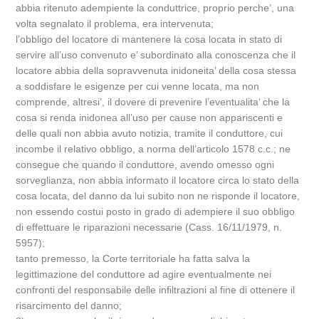
abbia ritenuto adempiente la conduttrice, proprio perche’, una
volta segnalato il problema, era intervenuta;
l’obbligo del locatore di mantenere la cosa locata in stato di
servire all’uso convenuto e’ subordinato alla conoscenza che il
locatore abbia della sopravvenuta inidoneita’ della cosa stessa
a soddisfare le esigenze per cui venne locata, ma non
comprende, altresi’, il dovere di prevenire l’eventualita’ che la
cosa si renda inidonea all’uso per cause non appariscenti e
delle quali non abbia avuto notizia, tramite il conduttore, cui
incombe il relativo obbligo, a norma dell’articolo 1578 c.c.; ne
consegue che quando il conduttore, avendo omesso ogni
sorveglianza, non abbia informato il locatore circa lo stato della
cosa locata, del danno da lui subito non ne risponde il locatore,
non essendo costui posto in grado di adempiere il suo obbligo
di effettuare le riparazioni necessarie (Cass. 16/11/1979, n.
5957);
tanto premesso, la Corte territoriale ha fatta salva la
legittimazione del conduttore ad agire eventualmente nei
confronti del responsabile delle infiltrazioni al fine di ottenere il
risarcimento del danno;