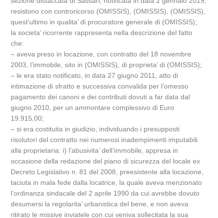
sezione distaccata di Sassari, notificata in data 2 gennaio 2019;
resistono con controricorso (OMISSIS), (OMISSIS), (OMISSIS),
quest’ultimo in qualita’ di procuratore generale di (OMISSIS);
la societa’ ricorrente rappresenta nella descrizione del fatto
che:
– aveva preso in locazione, con contratto del 18 novembre
2003, l’immobile, sito in (OMISSIS), di proprieta’ di (OMISSIS);
– le era stato notificato, in data 27 giugno 2011, atto di
intimazione di sfratto e successiva convalida per l’omesso
pagamento dei canoni e dei contributi dovuti a far data dal
giugno 2010, per un ammontare complessivo di Euro
19.915,00;
– si era costituita in giudizio, individuando i presupposti
risolutori del contratto nei numerosi inadempimenti imputabili
alla proprietaria: i) l’abusivita’ dell’immobile, appresa in
occasione della redazione del piano di sicurezza del locale ex
Decreto Legislativo n. 81 del 2008, preesistente alla locazione,
taciuta in mala fede dalla locatrice, la quale aveva menzionato
l’ordinanza sindacale del 2 aprile 1990 da cui avrebbe dovuto
desumersi la regolarita’ urbanistica del bene, e non aveva
ritirato le missive inviatele con cui veniva sollecitata la sua