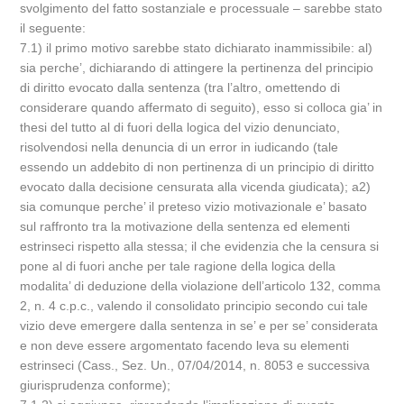
svolgimento del fatto sostanziale e processuale – sarebbe stato
il seguente:
7.1) il primo motivo sarebbe stato dichiarato inammissibile: al)
sia perche’, dichiarando di attingere la pertinenza del principio
di diritto evocato dalla sentenza (tra l’altro, omettendo di
considerare quando affermato di seguito), esso si colloca gia’ in
thesi del tutto al di fuori della logica del vizio denunciato,
risolvendosi nella denuncia di un error in iudicando (tale
essendo un addebito di non pertinenza di un principio di diritto
evocato dalla decisione censurata alla vicenda giudicata); a2)
sia comunque perche’ il preteso vizio motivazionale e’ basato
sul raffronto tra la motivazione della sentenza ed elementi
estrinseci rispetto alla stessa; il che evidenzia che la censura si
pone al di fuori anche per tale ragione della logica della
modalita’ di deduzione della violazione dell’articolo 132, comma
2, n. 4 c.p.c., valendo il consolidato principio secondo cui tale
vizio deve emergere dalla sentenza in se’ e per se’ considerata
e non deve essere argomentato facendo leva su elementi
estrinseci (Cass., Sez. Un., 07/04/2014, n. 8053 e successiva
giurisprudenza conforme);