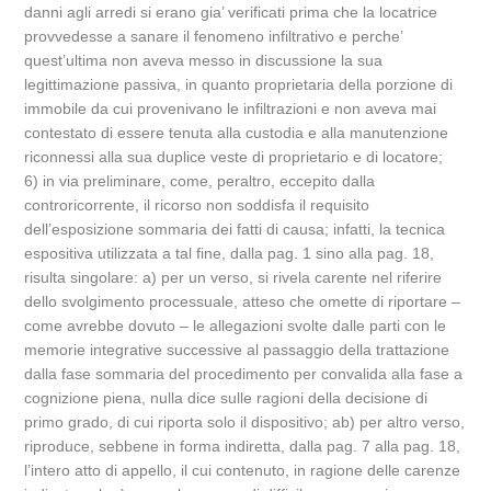
danni agli arredi si erano gia’ verificati prima che la locatrice
provvedesse a sanare il fenomeno infiltrativo e perche’
quest’ultima non aveva messo in discussione la sua
legittimazione passiva, in quanto proprietaria della porzione di
immobile da cui provenivano le infiltrazioni e non aveva mai
contestato di essere tenuta alla custodia e alla manutenzione
riconnessi alla sua duplice veste di proprietario e di locatore;
6) in via preliminare, come, peraltro, eccepito dalla
controricorrente, il ricorso non soddisfa il requisito
dell’esposizione sommaria dei fatti di causa; infatti, la tecnica
espositiva utilizzata a tal fine, dalla pag. 1 sino alla pag. 18,
risulta singolare: a) per un verso, si rivela carente nel riferire
dello svolgimento processuale, atteso che omette di riportare –
come avrebbe dovuto – le allegazioni svolte dalle parti con le
memorie integrative successive al passaggio della trattazione
dalla fase sommaria del procedimento per convalida alla fase a
cognizione piena, nulla dice sulle ragioni della decisione di
primo grado, di cui riporta solo il dispositivo; ab) per altro verso,
riproduce, sebbene in forma indiretta, dalla pag. 7 alla pag. 18,
l’intero atto di appello, il cui contenuto, in ragione delle carenze