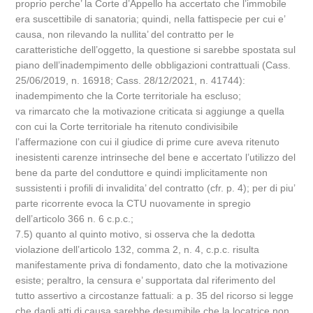
proprio perche’ la Corte d’Appello ha accertato che l’immobile
era suscettibile di sanatoria; quindi, nella fattispecie per cui e’
causa, non rilevando la nullita’ del contratto per le
caratteristiche dell’oggetto, la questione si sarebbe spostata sul
piano dell’inadempimento delle obbligazioni contrattuali (Cass.
25/06/2019, n. 16918; Cass. 28/12/2021, n. 41744):
inadempimento che la Corte territoriale ha escluso;
va rimarcato che la motivazione criticata si aggiunge a quella
con cui la Corte territoriale ha ritenuto condivisibile
l’affermazione con cui il giudice di prime cure aveva ritenuto
inesistenti carenze intrinseche del bene e accertato l’utilizzo del
bene da parte del conduttore e quindi implicitamente non
sussistenti i profili di invalidita’ del contratto (cfr. p. 4); per di piu’
parte ricorrente evoca la CTU nuovamente in spregio
dell’articolo 366 n. 6 c.p.c.;
7.5) quanto al quinto motivo, si osserva che la dedotta
violazione dell’articolo 132, comma 2, n. 4, c.p.c. risulta
manifestamente priva di fondamento, dato che la motivazione
esiste; peraltro, la censura e’ supportata dal riferimento del
tutto assertivo a circostanze fattuali: a p. 35 del ricorso si legge
che dagli atti di causa sarebbe desumibile che la locatrice non