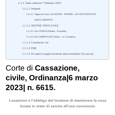
Data udienza 7 febbraio 2023
Integrale
Tag/parola chiave: LOCAZIONE – IMMOBILI – AD USO DIVERSO DA
QUELLO ABITATIVO
SEZIONE TERZA CIVILE
Dott. FRASCA Raffaele – Presidente
Dott. GIAIME GUIZZI Stefano – rel. Consigliere
Considerato che
PQM
Per aprire la pagina facebook @avvrenatodisa Cliccare qui
Corte di
Cassazione
,
civile
, Ordinanza|6 marzo
2023| n. 6615.
Locazione e l’obbligo del locatore di mantenere la cosa
locata in stato di servire all’uso convenuto