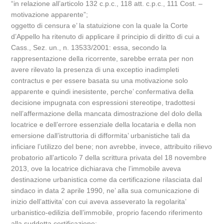
“in relazione all’articolo 132 c.p.c., 118 att. c.p.c., 111 Cost. –
motivazione apparente”;
oggetto di censura e’ la statuizione con la quale la Corte
d’Appello ha ritenuto di applicare il principio di diritto di cui a
Cass., Sez. un., n. 13533/2001: essa, secondo la
rappresentazione della ricorrente, sarebbe errata per non
avere rilevato la presenza di una exceptio inadimpleti
contractus e per essere basata su una motivazione solo
apparente e quindi inesistente, perche’ confermativa della
decisione impugnata con espressioni stereotipe, tradottesi
nell’affermazione della mancata dimostrazione del dolo della
locatrice e dell’errore essenziale della locataria e della non
emersione dall’istruttoria di difformita’ urbanistiche tali da
inficiare l’utilizzo del bene; non avrebbe, invece, attribuito rilievo
probatorio all’articolo 7 della scrittura privata del 18 novembre
2013, ove la locatrice dichiarava che l’immobile aveva
destinazione urbanistica come da certificazione rilasciata dal
sindaco in data 2 aprile 1990, ne’ alla sua comunicazione di
inizio dell’attivita’ con cui aveva asseverato la regolarita’
urbanistico-edilizia dell’immobile, proprio facendo riferimento
alla suddetta certificazione;