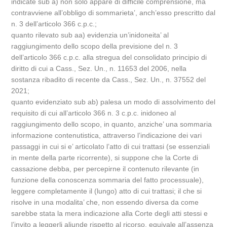
indicate sub a) non solo appare di difficile comprensione, ma
contravviene all’obbligo di sommarieta’, anch’esso prescritto dal
n. 3 dell’articolo 366 c.p.c.;
quanto rilevato sub aa) evidenzia un’inidoneita’ al
raggiungimento dello scopo della previsione del n. 3
dell’articolo 366 c.p.c. alla stregua del consolidato principio di
diritto di cui a Cass., Sez. Un., n. 11653 del 2006, nella
sostanza ribadito di recente da Cass., Sez. Un., n. 37552 del
2021;
quanto evidenziato sub ab) palesa un modo di assolvimento del
requisito di cui all’articolo 366 n. 3 c.p.c. inidoneo al
raggiungimento dello scopo, in quanto, anziche’ una sommaria
informazione contenutistica, attraverso l’indicazione dei vari
passaggi in cui si e’ articolato l’atto di cui trattasi (se essenziali
in mente della parte ricorrente), si suppone che la Corte di
cassazione debba, per percepirne il contenuto rilevante (in
funzione della conoscenza sommaria del fatto processuale),
leggere completamente il (lungo) atto di cui trattasi; il che si
risolve in una modalita’ che, non essendo diversa da come
sarebbe stata la mera indicazione alla Corte degli atti stessi e
l’invito a leggerli aliunde rispetto al ricorso, equivale all’assenza