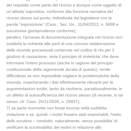
del requisito come parte del ricorso e dunque come oggetto di
un’attivita’ espositiva, conforme alla funzione narrativa del
ricorso stesso sul punto, individuata dal legislatore con la
parola “esposizione” (Cass., Sez. Un., 11/04/2012, n. 5698 e
successiva giurisprudenza conforme);
peraltro, l’eccesso di documentazione integrata nel ricorso non
soddisfa la richiesta alle parti di una concisa rielaborazione
delle vicende processuali contenuta nel codice di rito per il
giudizio di cassazione, viola il principio di sinteticita’ che deve
informare l’intero processo (anche in ragione del principio
costituzionale della ragionevole durata di questo), rende
difficoltoso se non impossibile cogliere le problematiche della
vicenda, mascherando i dati effettivamente rilevanti per le
argomentazioni svolte, tanto da risolversi, paradossalmente, in
un difetto di autosufficienza del ricorso stesso (di recente, in tal
senso, cfr. Cass. 25/11/2020, n. 26837);
7) se parte ricorrente non fosse incorsa nella suddetta
violazione e se, quindi, i motivi fossero stati esaminabili, l’esito
dello scrutinio – condotto, naturalmente, senza possibilita’ di
verificare la scrutinabilita’ dei motivi in relazione allo