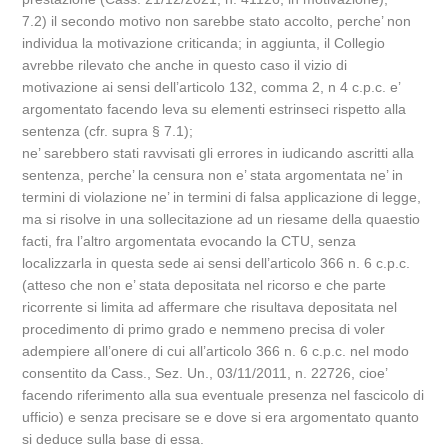
7.2) il secondo motivo non sarebbe stato accolto, perche’ non
individua la motivazione criticanda; in aggiunta, il Collegio
avrebbe rilevato che anche in questo caso il vizio di
motivazione ai sensi dell’articolo 132, comma 2, n 4 c.p.c. e’
argomentato facendo leva su elementi estrinseci rispetto alla
sentenza (cfr. supra § 7.1);
ne’ sarebbero stati ravvisati gli errores in iudicando ascritti alla
sentenza, perche’ la censura non e’ stata argomentata ne’ in
termini di violazione ne’ in termini di falsa applicazione di legge,
ma si risolve in una sollecitazione ad un riesame della quaestio
facti, fra l’altro argomentata evocando la CTU, senza
localizzarla in questa sede ai sensi dell’articolo 366 n. 6 c.p.c.
(atteso che non e’ stata depositata nel ricorso e che parte
ricorrente si limita ad affermare che risultava depositata nel
procedimento di primo grado e nemmeno precisa di voler
adempiere all’onere di cui all’articolo 366 n. 6 c.p.c. nel modo
consentito da Cass., Sez. Un., 03/11/2011, n. 22726, cioe’
facendo riferimento alla sua eventuale presenza nel fascicolo di
ufficio) e senza precisare se e dove si era argomentato quanto
si deduce sulla base di essa.