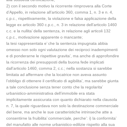
2) con il secondo motivo la ricorrente rimprovera alla Corte
d’Appello, in relazione all’articolo 360, comma 1, n. 3 e n. 4,
c.p.c., rispettivamente, la violazione e falsa applicazione della
legge ex articolo 360 c.p.c., n. 3 in relazione dell’articolo 1460
c.c. e la nullita’ della sentenza, in relazione agli articoli 132
c.p.c., motivazione apparente o mancante;
la tesi rappresentata e’ che la sentenza impugnata abbia
omesso non solo ogni valutazione dei reciproci inadempimenti
e di ponderarne le rispettive gravita’, ma anche di approfondire
la ricorrenza dei presupposti della buona fede implicati
dall’articolo 1460, comma 2, c.c.; nella sostanza si sarebbe
limitata ad affermare che la locatrice non aveva assunto
l’obbligo di ottenere il certificato di agibilita’, ma sarebbe giunta
a tale conclusione senza tener conto che la regolarita’
urbanistico-amministrativa dell’immobile era stata
implicitamente assicurata con quanto dichiarato nella clausola
n. 7, la quale riguardava non solo la destinazione commerciale
del bene, ma anche le sue caratteristiche intrinseche atte a
consentirne la fruibilita’ commerciale, perche’: i) la conformita’
del manufatto alle norme urbanistico-edilizie rispetto alla sua