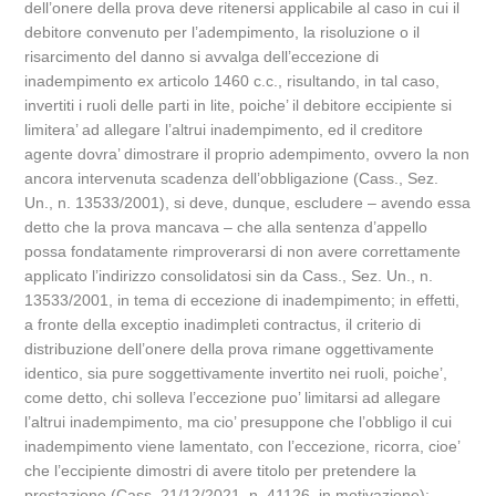
dell’onere della prova deve ritenersi applicabile al caso in cui il
debitore convenuto per l’adempimento, la risoluzione o il
risarcimento del danno si avvalga dell’eccezione di
inadempimento ex articolo 1460 c.c., risultando, in tal caso,
invertiti i ruoli delle parti in lite, poiche’ il debitore eccipiente si
limitera’ ad allegare l’altrui inadempimento, ed il creditore
agente dovra’ dimostrare il proprio adempimento, ovvero la non
ancora intervenuta scadenza dell’obbligazione (Cass., Sez.
Un., n. 13533/2001), si deve, dunque, escludere – avendo essa
detto che la prova mancava – che alla sentenza d’appello
possa fondatamente rimproverarsi di non avere correttamente
applicato l’indirizzo consolidatosi sin da Cass., Sez. Un., n.
13533/2001, in tema di eccezione di inadempimento; in effetti,
a fronte della exceptio inadimpleti contractus, il criterio di
distribuzione dell’onere della prova rimane oggettivamente
identico, sia pure soggettivamente invertito nei ruoli, poiche’,
come detto, chi solleva l’eccezione puo’ limitarsi ad allegare
l’altrui inadempimento, ma cio’ presuppone che l’obbligo il cui
inadempimento viene lamentato, con l’eccezione, ricorra, cioe’
che l’eccipiente dimostri di avere titolo per pretendere la
prestazione (Cass. 21/12/2021, n. 41126, in motivazione);