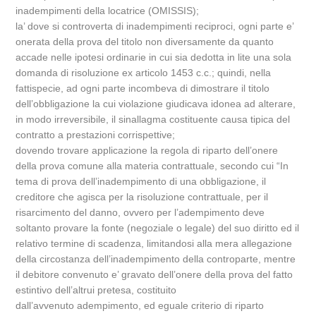
inadempimenti della locatrice (OMISSIS);
la’ dove si controverta di inadempimenti reciproci, ogni parte e’
onerata della prova del titolo non diversamente da quanto
accade nelle ipotesi ordinarie in cui sia dedotta in lite una sola
domanda di risoluzione ex articolo 1453 c.c.; quindi, nella
fattispecie, ad ogni parte incombeva di dimostrare il titolo
dell’obbligazione la cui violazione giudicava idonea ad alterare,
in modo irreversibile, il sinallagma costituente causa tipica del
contratto a prestazioni corrispettive;
dovendo trovare applicazione la regola di riparto dell’onere
della prova comune alla materia contrattuale, secondo cui “In
tema di prova dell’inadempimento di una obbligazione, il
creditore che agisca per la risoluzione contrattuale, per il
risarcimento del danno, ovvero per l’adempimento deve
soltanto provare la fonte (negoziale o legale) del suo diritto ed il
relativo termine di scadenza, limitandosi alla mera allegazione
della circostanza dell’inadempimento della controparte, mentre
il debitore convenuto e’ gravato dell’onere della prova del fatto
estintivo dell’altrui pretesa, costituito
dall’avvenuto adempimento, ed eguale criterio di riparto