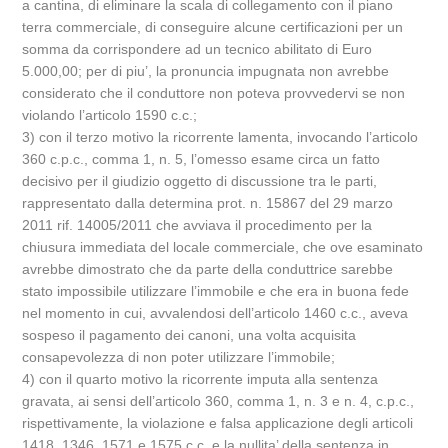
a cantina, di eliminare la scala di collegamento con il piano
terra commerciale, di conseguire alcune certificazioni per un
somma da corrispondere ad un tecnico abilitato di Euro
5.000,00; per di piu’, la pronuncia impugnata non avrebbe
considerato che il conduttore non poteva provvedervi se non
violando l’articolo 1590 c.c.;
3) con il terzo motivo la ricorrente lamenta, invocando l’articolo
360 c.p.c., comma 1, n. 5, l’omesso esame circa un fatto
decisivo per il giudizio oggetto di discussione tra le parti,
rappresentato dalla determina prot. n. 15867 del 29 marzo
2011 rif. 14005/2011 che avviava il procedimento per la
chiusura immediata del locale commerciale, che ove esaminato
avrebbe dimostrato che da parte della conduttrice sarebbe
stato impossibile utilizzare l’immobile e che era in buona fede
nel momento in cui, avvalendosi dell’articolo 1460 c.c., aveva
sospeso il pagamento dei canoni, una volta acquisita
consapevolezza di non poter utilizzare l’immobile;
4) con il quarto motivo la ricorrente imputa alla sentenza
gravata, ai sensi dell’articolo 360, comma 1, n. 3 e n. 4, c.p.c.,
rispettivamente, la violazione e falsa applicazione degli articoli
1418, 1346, 1571 e 1575 c.c. e la nullita’ della sentenza in