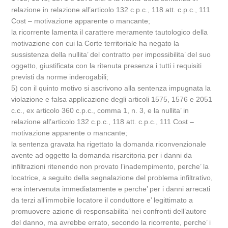
relazione in relazione all’articolo 132 c.p.c., 118 att. c.p.c., 111
Cost – motivazione apparente o mancante;
la ricorrente lamenta il carattere meramente tautologico della
motivazione con cui la Corte territoriale ha negato la
sussistenza della nullita’ del contratto per impossibilita’ del suo
oggetto, giustificata con la ritenuta presenza i tutti i requisiti
previsti da norme inderogabili;
5) con il quinto motivo si ascrivono alla sentenza impugnata la
violazione e falsa applicazione degli articoli 1575, 1576 e 2051
c.c., ex articolo 360 c.p.c., comma 1, n. 3, e la nullita’ in
relazione all’articolo 132 c.p.c., 118 att. c.p.c., 111 Cost –
motivazione apparente o mancante;
la sentenza gravata ha rigettato la domanda riconvenzionale
avente ad oggetto la domanda risarcitoria per i danni da
infiltrazioni ritenendo non provato l’inadempimento, perche’ la
locatrice, a seguito della segnalazione del problema infiltrativo,
era intervenuta immediatamente e perche’ per i danni arrecati
da terzi all’immobile locatore il conduttore e’ legittimato a
promuovere azione di responsabilita’ nei confronti dell’autore
del danno, ma avrebbe errato, secondo la ricorrente, perche’ i