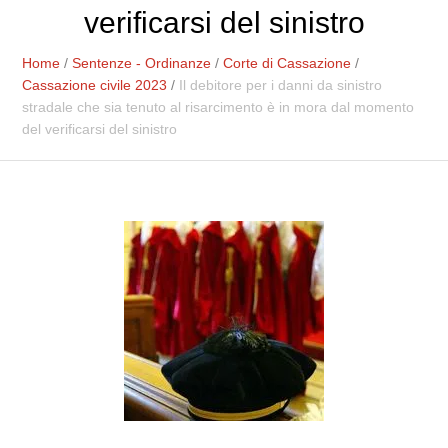
verificarsi del sinistro
Home
/
Sentenze - Ordinanze
/
Corte di Cassazione
/
Cassazione civile 2023
/
Il debitore per i danni da sinistro
stradale che sia tenuto al risarcimento è in mora dal momento
del verificarsi del sinistro