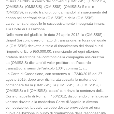
misura dell’80% a carico dei convenuti (OMISSIS), (OMISSIS),
(OMISSIS), (OMISSIS), (OMISSIS), (OMISSIS) S.n.c. e
(OMISSIS), in solido tra loro, condannandoli al risarcimento del
danno nei confronti della (OMISSIS) e della (OMISSIS).
La sentenza di appello fu successivamente impugnata innanzi
alla Corte di Cassazione.
Nelle more del giudizio, in data 24 aprile 2012, la (OMISSIS) e
Unipol Sai conclusero un atto di transazione, in forza del quale
la (OMISSIS) ricevette a titolo di risarcimento dei danni subiti
l’importo di Euro 950.000,00, rinunciando ad ogni ulteriore
pretesa risarcitoria nei confronti della compagnia assicurativa.
La (OMISSIS) dichiaro’ di voler profittare dell’accordo
transattivo ai sensi dell’articolo 1304, comma 1, c.c..
La Corte di Cassazione, con sentenza n. 17240/2015 del 27
agosto 2015, dopo aver dichiarata cessata la materia del
contendere tra la (OMISSIS), la (OMISSIS), la (OMISSIS), il
(OMISSIS) e il (OMISSIS), casso’ con rinvio la sentenza della
Corte di appello di Roma n. 450/2012, disponendo che la causa
venisse rinviata alla medesima Corte di Appello in diversa
composizione, la quale avrebbe dovuto provvedere ad una
nuova delibazione in punto di graduazione della responsabilita’