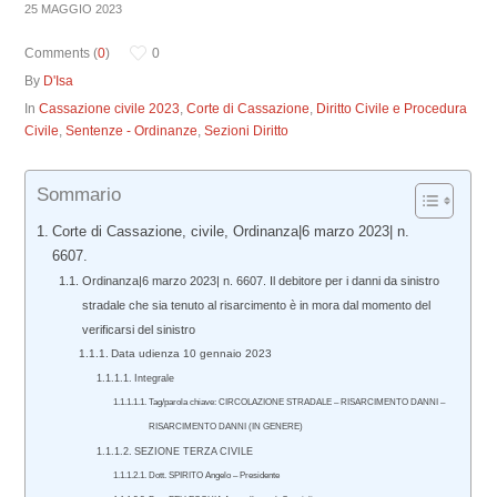
25 MAGGIO 2023
Comments (
0
)
0
By
D'Isa
In
Cassazione civile 2023
,
Corte di Cassazione
,
Diritto Civile e Procedura
Civile
,
Sentenze - Ordinanze
,
Sezioni Diritto
Sommario
Corte di Cassazione, civile, Ordinanza|6 marzo 2023| n.
6607.
Ordinanza|6 marzo 2023| n. 6607. Il debitore per i danni da sinistro
stradale che sia tenuto al risarcimento è in mora dal momento del
verificarsi del sinistro
Data udienza 10 gennaio 2023
Integrale
Tag/parola chiave: CIRCOLAZIONE STRADALE – RISARCIMENTO DANNI –
RISARCIMENTO DANNI (IN GENERE)
SEZIONE TERZA CIVILE
Dott. SPIRITO Angelo – Presidente