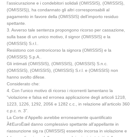
l’assicurazione e i condebitori solidali (OMISSIS), (OMISSIS),
(OMISSIS)), ha condannato gli altri corresponsabili al
pagamento in favore della (OMISSIS) dell’importo residuo
spettante.
3. Avverso tale sentenza propongono ricorso per cassazione,
sulla base di un unico motivo, il signor (OMISSIS) e la
(OMISSIS) S.r.l..
Resistono con controricorso la signora (OMISSIS) e la
(OMISSIS) S.p.A..
Gli intimati (OMISSIS), (OMISSIS), (OMISSIS) S.n.c.
(OMISSIS), (OMISSIS), (OMISSIS) S.r.l. e (OMISSIS) non
hanno svolto difese.
Considerato che:
4. Con l’unico motivo di ricorso i ricorrenti lamentano la
“violazione e falsa ed erronea applicazione degli articoli 1218,
1223, 1226, 1292, 2056 e 1282 c.c., in relazione all’articolo 360
c.p.c. n. 3”.
La Corte d’Appello avrebbe erroneamente quantificato
Ã¢EuroËœil danno complessivo spettante all’appellante in
riassunzione sig.ra (OMISSIS) essendo incorsa in violazione e