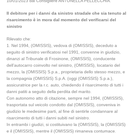
10/01/2023 dal Consigliere ANTONELLA PELLECCHIA.
Il debitore per i danni da sinistro stradale che sia tenuto al
risarcimento è in mora dal momento del verificarsi del
sinistro
Rilevato che:
1. Nel 1994, (OMISSIS), vedova di (OMISSIS), deceduto a
seguito di sinistro verificatosi nel 1991, convenne in giudizio,
dinanzi al Tribunale di Frosinone, (OMISSIS), conducente
dell’autocarro coinvolto nel sinistro, (OMISSIS), locatario del
mezzo, la (OMISSIS) S.p.a., proprietaria dello stesso mezzo, e
la compagnia (OMISSIS) S.p.A. (oggi (OMISSIS) S.p.a.),
assicuratrice per la r.c. auto, chiedendo il risarcimento di tutti i
danni patiti a seguito della perdita del marito.
Con autonomo atto di citazione, sempre nel 1994, (OMISSIS),
trasportata sul veicolo condotto dal (OMISSIS), conveniva in
giudizio le medesime parti, al fine di sentirle condannare al
risarcimento di tutti i danni subiti nel sinistro.
In entrambi i giudizi, si costituivano la (OMISSIS), la (OMISSIS)
e il (OMISSIS), mentre il (OMISSIS) rimaneva contumace.