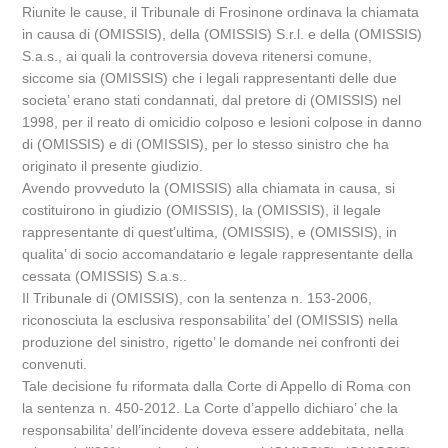
Riunite le cause, il Tribunale di Frosinone ordinava la chiamata
in causa di (OMISSIS), della (OMISSIS) S.r.l. e della (OMISSIS)
S.a.s., ai quali la controversia doveva ritenersi comune,
siccome sia (OMISSIS) che i legali rappresentanti delle due
societa’ erano stati condannati, dal pretore di (OMISSIS) nel
1998, per il reato di omicidio colposo e lesioni colpose in danno
di (OMISSIS) e di (OMISSIS), per lo stesso sinistro che ha
originato il presente giudizio.
Avendo provveduto la (OMISSIS) alla chiamata in causa, si
costituirono in giudizio (OMISSIS), la (OMISSIS), il legale
rappresentante di quest’ultima, (OMISSIS), e (OMISSIS), in
qualita’ di socio accomandatario e legale rappresentante della
cessata (OMISSIS) S.a.s..
Il Tribunale di (OMISSIS), con la sentenza n. 153-2006,
riconosciuta la esclusiva responsabilita’ del (OMISSIS) nella
produzione del sinistro, rigetto’ le domande nei confronti dei
convenuti.
Tale decisione fu riformata dalla Corte di Appello di Roma con
la sentenza n. 450-2012. La Corte d’appello dichiaro’ che la
responsabilita’ dell’incidente doveva essere addebitata, nella