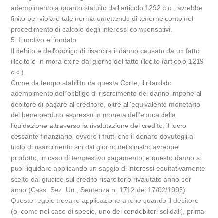
adempimento a quanto statuito dall’articolo 1292 c.c., avrebbe
finito per violare tale norma omettendo di tenerne conto nel
procedimento di calcolo degli interessi compensativi.
5. Il motivo e’ fondato.
Il debitore dell’obbligo di risarcire il danno causato da un fatto
illecito e’ in mora ex re dal giorno del fatto illecito (articolo 1219
c.c.).
Come da tempo stabilito da questa Corte, il ritardato
adempimento dell’obbligo di risarcimento del danno impone al
debitore di pagare al creditore, oltre all’equivalente monetario
del bene perduto espresso in moneta dell’epoca della
liquidazione attraverso la rivalutazione del credito, il lucro
cessante finanziario, ovvero i frutti che il denaro dovutogli a
titolo di risarcimento sin dal giorno del sinistro avrebbe
prodotto, in caso di tempestivo pagamento; e questo danno si
puo’ liquidare applicando un saggio di interessi equitativamente
scelto dal giudice sul credito risarcitorio rivalutato anno per
anno (Cass. Sez. Un., Sentenza n. 1712 del 17/02/1995).
Queste regole trovano applicazione anche quando il debitore
(o, come nel caso di specie, uno dei condebitori solidali), prima