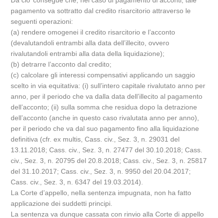
Da cio’ consegue che, nel caso di pagamento di acconti, tale
pagamento va sottratto dal credito risarcitorio attraverso le
seguenti operazioni:
(a) rendere omogenei il credito risarcitorio e l’acconto
(devalutandoli entrambi alla data dell’illecito, ovvero
rivalutandoli entrambi alla data della liquidazione);
(b) detrarre l’acconto dal credito;
(c) calcolare gli interessi compensativi applicando un saggio
scelto in via equitativa: (i) sull’intero capitale rivalutato anno per
anno, per il periodo che va dalla data dell’illecito al pagamento
dell’acconto; (ii) sulla somma che residua dopo la detrazione
dell’acconto (anche in questo caso rivalutata anno per anno),
per il periodo che va dal suo pagamento fino alla liquidazione
definitiva (cfr. ex multis, Cass. civ., Sez. 3, n. 29031 del
13.11.2018; Cass. civ., Sez. 3, n. 27477 del 30.10.2018; Cass.
civ., Sez. 3, n. 20795 del 20.8.2018; Cass. civ., Sez. 3, n. 25817
del 31.10.2017; Cass. civ., Sez. 3, n. 9950 del 20.04.2017;
Cass. civ., Sez. 3, n. 6347 del 19.03.2014).
La Corte d’appello, nella sentenza impugnata, non ha fatto
applicazione dei suddetti principi.
La sentenza va dunque cassata con rinvio alla Corte di appello