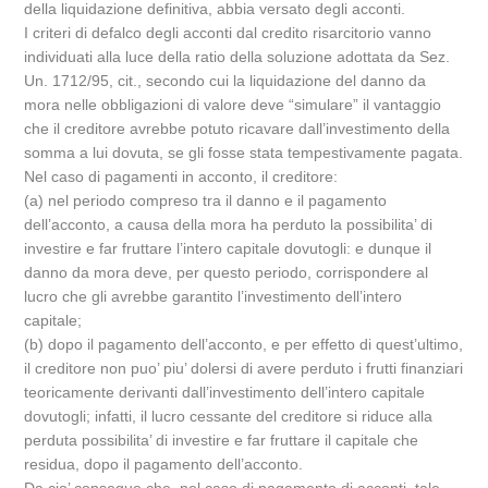
della liquidazione definitiva, abbia versato degli acconti.
I criteri di defalco degli acconti dal credito risarcitorio vanno
individuati alla luce della ratio della soluzione adottata da Sez.
Un. 1712/95, cit., secondo cui la liquidazione del danno da
mora nelle obbligazioni di valore deve “simulare” il vantaggio
che il creditore avrebbe potuto ricavare dall’investimento della
somma a lui dovuta, se gli fosse stata tempestivamente pagata.
Nel caso di pagamenti in acconto, il creditore:
(a) nel periodo compreso tra il danno e il pagamento
dell’acconto, a causa della mora ha perduto la possibilita’ di
investire e far fruttare l’intero capitale dovutogli: e dunque il
danno da mora deve, per questo periodo, corrispondere al
lucro che gli avrebbe garantito l’investimento dell’intero
capitale;
(b) dopo il pagamento dell’acconto, e per effetto di quest’ultimo,
il creditore non puo’ piu’ dolersi di avere perduto i frutti finanziari
teoricamente derivanti dall’investimento dell’intero capitale
dovutogli; infatti, il lucro cessante del creditore si riduce alla
perduta possibilita’ di investire e far fruttare il capitale che
residua, dopo il pagamento dell’acconto.