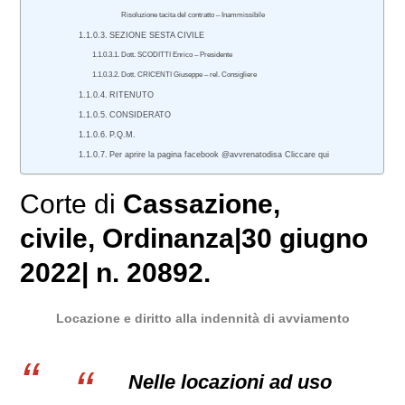
Risoluzione tacita del contratto – Inammissibile
SEZIONE SESTA CIVILE
Dott. SCODITTI Enrico – Presidente
Dott. CRICENTI Giuseppe – rel. Consigliere
RITENUTO
CONSIDERATO
P.Q.M.
Per aprire la pagina facebook @avvrenatodisa Cliccare qui
Corte di
Cassazione,
civile
, Ordinanza|30 giugno
2022| n. 20892.
Locazione e diritto alla indennità di avviamento
Nelle locazioni ad uso