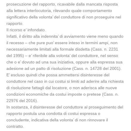
prosecuzione del rapporto, ricavabile dalla mancata risposta
alla lettera interlocutoria, rilevando quale comportamento
significativo della volonta’ del conduttore di non proseguire nel
rapporto.
Il ricorso e’ infondato.
Infatti, il diritto alla indennita’ di avviamento viene meno quando
il recesso – che pure puo’ essere inteso in termini ampi, non
necessariamente limitati alla formale disdetta (Cass. n. 2231
del 1995) – e’ riferibile alla volonta’ del conduttore, nel senso
che o e’ dovuto ad una sua iniziativa, oppure alla espressa sua
adesione ad un patto di risoluzione (Cass. n. 14728 del 2001).
E’ escluso quindi che possa ammettersi disinteresse del
conduttore nel caso in cui costui si limiti ad aderire alla richiesta
di risoluzione fattagli dal locatore, o non aderisca alle nuove
condizioni economiche da costui imposte o pretese (Cass. n.
22976 del 2016).
In sostanza, il disinteresse del conduttore al proseguimento del
rapporto postula una condotta di costui espressa o
concludente, indicativa della volonta’ di non rinnovare il
contratto.