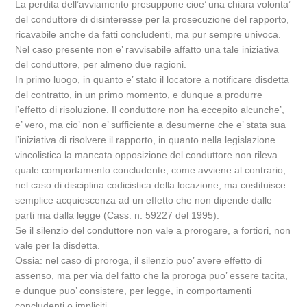
La perdita dell’avviamento presuppone cioe’ una chiara volonta’
del conduttore di disinteresse per la prosecuzione del rapporto,
ricavabile anche da fatti concludenti, ma pur sempre univoca.
Nel caso presente non e’ ravvisabile affatto una tale iniziativa
del conduttore, per almeno due ragioni.
In primo luogo, in quanto e’ stato il locatore a notificare disdetta
del contratto, in un primo momento, e dunque a produrre
l’effetto di risoluzione. Il conduttore non ha eccepito alcunche’,
e’ vero, ma cio’ non e’ sufficiente a desumerne che e’ stata sua
l’iniziativa di risolvere il rapporto, in quanto nella legislazione
vincolistica la mancata opposizione del conduttore non rileva
quale comportamento concludente, come avviene al contrario,
nel caso di disciplina codicistica della locazione, ma costituisce
semplice acquiescenza ad un effetto che non dipende dalle
parti ma dalla legge (Cass. n. 59227 del 1995).
Se il silenzio del conduttore non vale a prorogare, a fortiori, non
vale per la disdetta.
Ossia: nel caso di proroga, il silenzio puo’ avere effetto di
assenso, ma per via del fatto che la proroga puo’ essere tacita,
e dunque puo’ consistere, per legge, in comportamenti
concludenti o impliciti.