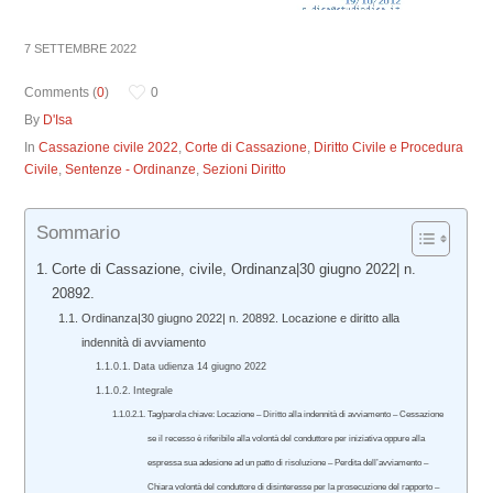
7 SETTEMBRE 2022
Comments (
0
)
0
By
D'Isa
In
Cassazione civile 2022
,
Corte di Cassazione
,
Diritto Civile e Procedura
Civile
,
Sentenze - Ordinanze
,
Sezioni Diritto
Sommario
Corte di Cassazione, civile, Ordinanza|30 giugno 2022| n.
20892.
Ordinanza|30 giugno 2022| n. 20892. Locazione e diritto alla
indennità di avviamento
Data udienza 14 giugno 2022
Integrale
Tag/parola chiave: Locazione – Diritto alla indennità di avviamento – Cessazione
se il recesso è riferibile alla volontà del conduttore per iniziativa oppure alla
espressa sua adesione ad un patto di risoluzione – Perdita dell’avviamento –
Chiara volontà del conduttore di disinteresse per la prosecuzione del rapporto –