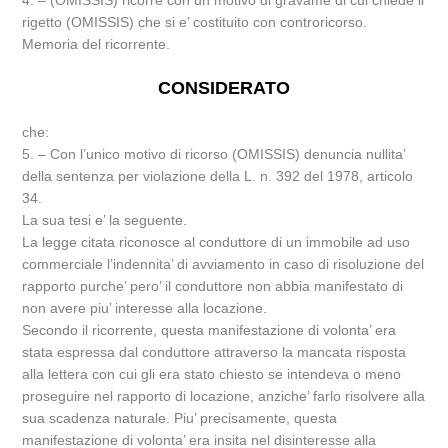
4. – (OMISSIS) ricorre con un motivo di gravame di cui chiede il
rigetto (OMISSIS) che si e’ costituito con controricorso.
Memoria del ricorrente.
CONSIDERATO
che:
5. – Con l’unico motivo di ricorso (OMISSIS) denuncia nullita’
della sentenza per violazione della L. n. 392 del 1978, articolo
34.
La sua tesi e’ la seguente.
La legge citata riconosce al conduttore di un immobile ad uso
commerciale l’indennita’ di avviamento in caso di risoluzione del
rapporto purche’ pero’ il conduttore non abbia manifestato di
non avere piu’ interesse alla locazione.
Secondo il ricorrente, questa manifestazione di volonta’ era
stata espressa dal conduttore attraverso la mancata risposta
alla lettera con cui gli era stato chiesto se intendeva o meno
proseguire nel rapporto di locazione, anziche’ farlo risolvere alla
sua scadenza naturale. Piu’ precisamente, questa
manifestazione di volonta’ era insita nel disinteresse alla