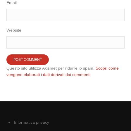
Email
Website
Questo sito utilizza Akismet per ridurre lo spam.
Scopri come
vengono elaborati i dati derivati dai commenti
.
Informativa privacy