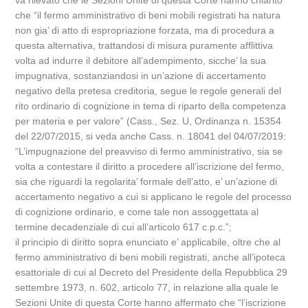
va rilevato che le Sezioni Unite di questa Corte hanno chiarito
che “il fermo amministrativo di beni mobili registrati ha natura
non gia’ di atto di espropriazione forzata, ma di procedura a
questa alternativa, trattandosi di misura puramente afflittiva
volta ad indurre il debitore all’adempimento, sicche’ la sua
impugnativa, sostanziandosi in un’azione di accertamento
negativo della pretesa creditoria, segue le regole generali del
rito ordinario di cognizione in tema di riparto della competenza
per materia e per valore” (Cass., Sez. U, Ordinanza n. 15354
del 22/07/2015, si veda anche Cass. n. 18041 del 04/07/2019:
“L’impugnazione del preavviso di fermo amministrativo, sia se
volta a contestare il diritto a procedere all’iscrizione del fermo,
sia che riguardi la regolarita’ formale dell’atto, e’ un’azione di
accertamento negativo a cui si applicano le regole del processo
di cognizione ordinario, e come tale non assoggettata al
termine decadenziale di cui all’articolo 617 c.p.c.”;
il principio di diritto sopra enunciato e’ applicabile, oltre che al
fermo amministrativo di beni mobili registrati, anche all’ipoteca
esattoriale di cui al Decreto del Presidente della Repubblica 29
settembre 1973, n. 602, articolo 77, in relazione alla quale le
Sezioni Unite di questa Corte hanno affermato che “l’iscrizione