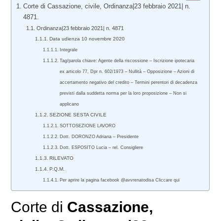
Corte di Cassazione, civile, Ordinanza|23 febbraio 2021| n.
4871.
Ordinanza|23 febbraio 2021| n. 4871
Data udienza 10 novembre 2020
Integrale
Tag/parola chiave: Agente della riscossione – Iscrizione ipotecaria
ex articolo 77, Dpr n. 602/1973 – Nullità – Opposizione – Azioni di
accertamento negativo del credito – Termini perentori di decadenza
previsti dalla suddetta norma per la loro proposizione – Non si
applicano
SEZIONE SESTA CIVILE
SOTTOSEZIONE LAVORO
Dott. DORONZO Adriana – Presidente
Dott. ESPOSITO Lucia – rel. Consigliere
RILEVATO
P.Q.M.
Per aprire la pagina facebook @avvrenatodisa Cliccare qui
Corte di
Cassazione,