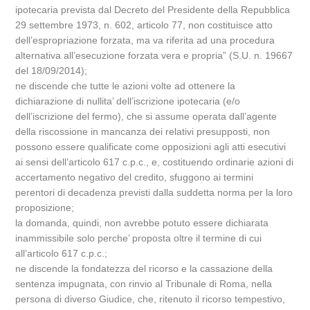
ipotecaria prevista dal Decreto del Presidente della Repubblica
29 settembre 1973, n. 602, articolo 77, non costituisce atto
dell’espropriazione forzata, ma va riferita ad una procedura
alternativa all’esecuzione forzata vera e propria” (S.U. n. 19667
del 18/09/2014);
ne discende che tutte le azioni volte ad ottenere la
dichiarazione di nullita’ dell’iscrizione ipotecaria (e/o
dell’iscrizione del fermo), che si assume operata dall’agente
della riscossione in mancanza dei relativi presupposti, non
possono essere qualificate come opposizioni agli atti esecutivi
ai sensi dell’articolo 617 c.p.c., e, costituendo ordinarie azioni di
accertamento negativo del credito, sfuggono ai termini
perentori di decadenza previsti dalla suddetta norma per la loro
proposizione;
la domanda, quindi, non avrebbe potuto essere dichiarata
inammissibile solo perche’ proposta oltre il termine di cui
all’articolo 617 c.p.c.;
ne discende la fondatezza del ricorso e la cassazione della
sentenza impugnata, con rinvio al Tribunale di Roma, nella
persona di diverso Giudice, che, ritenuto il ricorso tempestivo,