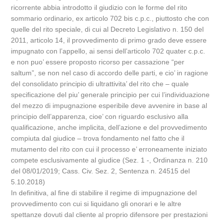
ricorrente abbia introdotto il giudizio con le forme del rito
sommario ordinario, ex articolo 702 bis c.p.c., piuttosto che con
quelle del rito speciale, di cui al Decreto Legislativo n. 150 del
2011, articolo 14, il provvedimento di primo grado deve essere
impugnato con l’appello, ai sensi dell’articolo 702 quater c.p.c.
e non puo’ essere proposto ricorso per cassazione “per
saltum”, se non nel caso di accordo delle parti, e cio’ in ragione
del consolidato principio di ultrattivita’ del rito che – quale
specificazione del piu’ generale principio per cui l’individuazione
del mezzo di impugnazione esperibile deve avvenire in base al
principio dell’apparenza, cioe’ con riguardo esclusivo alla
qualificazione, anche implicita, dell’azione e del provvedimento
compiuta dal giudice – trova fondamento nel fatto che il
mutamento del rito con cui il processo e’ erroneamente iniziato
compete esclusivamente al giudice (Sez. 1 -, Ordinanza n. 210
del 08/01/2019; Cass. Civ. Sez. 2, Sentenza n. 24515 del
5.10.2018)
In definitiva, al fine di stabilire il regime di impugnazione del
provvedimento con cui si liquidano gli onorari e le altre
spettanze dovuti dal cliente al proprio difensore per prestazioni