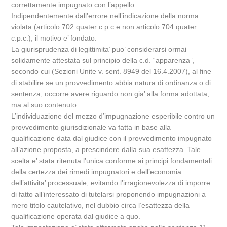
correttamente impugnato con l’appello.
Indipendentemente dall’errore nell’indicazione della norma
violata (articolo 702 quater c.p.c.e non articolo 704 quater
c.p.c.), il motivo e’ fondato.
La giurisprudenza di legittimita’ puo’ considerarsi ormai
solidamente attestata sul principio della c.d. “apparenza”,
secondo cui (Sezioni Unite v. sent. 8949 del 16.4.2007), al fine
di stabilire se un provvedimento abbia natura di ordinanza o di
sentenza, occorre avere riguardo non gia’ alla forma adottata,
ma al suo contenuto.
L’individuazione del mezzo d’impugnazione esperibile contro un
provvedimento giurisdizionale va fatta in base alla
qualificazione data dal giudice con il provvedimento impugnato
all’azione proposta, a prescindere dalla sua esattezza. Tale
scelta e’ stata ritenuta l’unica conforme ai principi fondamentali
della certezza dei rimedi impugnatori e dell’economia
dell’attivita’ processuale, evitando l’irragionevolezza di imporre
di fatto all’interessato di tutelarsi proponendo impugnazioni a
mero titolo cautelativo, nel dubbio circa l’esattezza della
qualificazione operata dal giudice a quo.