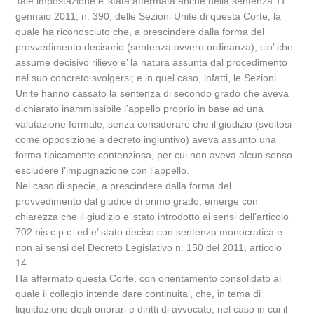
Tale impostazione e’ stata affermata anche nella sentenza 11
gennaio 2011, n. 390, delle Sezioni Unite di questa Corte, la
quale ha riconosciuto che, a prescindere dalla forma del
provvedimento decisorio (sentenza ovvero ordinanza), cio’ che
assume decisivo rilievo e’ la natura assunta dal procedimento
nel suo concreto svolgersi; e in quel caso, infatti, le Sezioni
Unite hanno cassato la sentenza di secondo grado che aveva
dichiarato inammissibile l’appello proprio in base ad una
valutazione formale, senza considerare che il giudizio (svoltosi
come opposizione a decreto ingiuntivo) aveva assunto una
forma tipicamente contenziosa, per cui non aveva alcun senso
escludere l’impugnazione con l’appello.
Nel caso di specie, a prescindere dalla forma del
provvedimento dal giudice di primo grado, emerge con
chiarezza che il giudizio e’ stato introdotto ai sensi dell’articolo
702 bis c.p.c. ed e’ stato deciso con sentenza monocratica e
non ai sensi del Decreto Legislativo n. 150 del 2011, articolo
14.
Ha affermato questa Corte, con orientamento consolidato al
quale il collegio intende dare continuita’, che, in tema di
liquidazione degli onorari e diritti di avvocato, nel caso in cui il