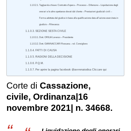
Tag/parola chiave: Contratto d’opera – Processo – Difensore – Liquidazione degli
onorari e le altre spettanze dovuti dal cliente – Prestazioni giudiziali civili –
Forma adottata dal giudice in base alla qualificazione data all’azione esercitata in
giudizio – Rilevanza
SEZIONE SESTA CIVILE
Dott. ORILIA Lorenzo – Presidente
Dott. GIANNACCARI Rossana – rel. Consigliere
FATTI DI CAUSA
RAGIONI DELLA DECISIONE
P.Q.M.
Per aprire la pagina facebook @avvrenatodisa Cliccare qui
Corte di
Cassazione,
civile
, Ordinanza|16
novembre 2021| n. 34668.
Liquidazione degli onorari