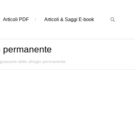
Articoli PDF
Articoli & Saggi E-book
io permanente
ggravante dello sfregio permanente