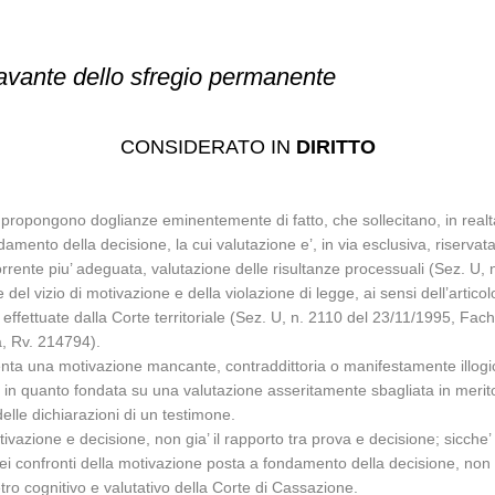
ravante dello sfregio permanente
CONSIDERATO IN
DIRITTO
 propongono doglianze eminentemente di fatto, che sollecitano, in realta’
ndamento della decisione, la cui valutazione e’, in via esclusiva, riservat
icorrente piu’ adeguata, valutazione delle risultanze processuali (Sez. U
 del vizio di motivazione e della violazione di legge, ai sensi dell’articol
 effettuate dalla Corte territoriale (Sez. U, n. 2110 del 23/11/1995, Fa
, Rv. 214794).
enta una motivazione mancante, contraddittoria o manifestamente illogica
ea, in quanto fondata su una valutazione asseritamente sbagliata in meri
 delle dichiarazioni di un testimone.
 motivazione e decisione, non gia’ il rapporto tra prova e decisione; sicche
i confronti della motivazione posta a fondamento della decisione, non gi
etro cognitivo e valutativo della Corte di Cassazione.