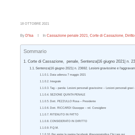
18 OTTOBRE 2021
By
D'Isa
In
Cassazione penale 2021
,
Corte di Cassazione
,
Dirit
Sommario
Corte di Cassazione, penale, Sentenza|16 giugno 2021| n. 2
Sentenza|16 giugno 2021| n. 23692. Lesioni gravissime e l’aggravan
Data udienza 7 maggio 2021
Integrale
Tag – parola: Lesioni personali gravissime – Lesioni personali gravi
SEZIONE QUINTA PENALE
Dott. PEZZULLO Rosa – Presidente
Dott. RICCARDI Giuseppe – rel. Consigliere
RITENUTO IN FATTO
CONSIDERATO IN DIRITTO
P.Q.M.
Per aprire la pagina facebook @avvrenatodisa Cliccare qui