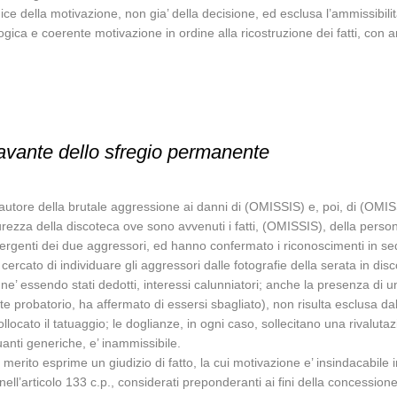
e della motivazione, non gia’ della decisione, ed esclusa l’ammissibilit
gica e coerente motivazione in ordine alla ricostruzione dei fatti, con a
ravante dello sfregio permanente
autore della brutale aggressione ai danni di (OMISSIS) e, poi, di (OMI
sicurezza della discoteca ove sono avvenuti i fatti, (OMISSIS), della per
rgenti dei due aggressori, ed hanno confermato i riconoscimenti in sed
cercato di individuare gli aggressori dalle fotografie della serata in di
ne’ essendo stati dedotti, interessi calunniatori; anche la presenza di u
 probatorio, ha affermato di essersi sbagliato), non risulta esclusa da
llocato il tatuaggio; le doglianze, in ogni caso, sollecitano una rivalutaz
nuanti generiche, e’ inammissibile.
erito esprime un giudizio di fatto, la cui motivazione e’ insindacabile in
 nell’articolo 133 c.p., considerati preponderanti ai fini della concessio