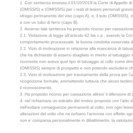
1. Con sentenza emessa il 01/10/2019 la Corte di Appello di 
(OMISSIS) e (OMISSIS) per i reati di lesioni personali gravi
sfregio permanente del viso (capo A), e, il solo (OMISSIS), i
e con un tubo di ferro (capo B).
2. Avverso tale sentenza ha proposto ricorso per cassazione
2.1. Violazione di legge all’articolo 62 bis c.p., avendo la Co
comportamento processuale, la buona condotta osservata durant
2.2. Vizio di motivazione in relazione alla mancanza di tatua
che ha dichiarato di essersi sbagliato in merito al tatuaggio su
ricorrente non aveva quel tipo di tatuaggio al collo come dimos
(OMISSIS) sempre di prospetto e non potendo escludersi che l
2.3. Vizio di motivazione per travisamento della prova per l’u
ricognizione formale, ammettendo tuttavia che alcuni testimon
il riconoscimento.
3. Ha proposto ricorso per cassazione altresi’ il difensore di
4: nel richiamare un estratto del motivo proposto con l’atto
nell’evitare conseguenze permanenti al volto; non ogni lesion
alterazioni del volto che ne turbano l’armonia con effetto sgra
non e’ comparsa personalmente in dibattimento; la valutazion