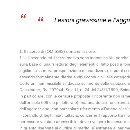
Lesioni gravissime e l’agg
1. Il ricorso di (OMISSIS) e’ inammissibile.
1.1. Il secondo ed il terzo motivo sono inammissibili, perche’
sulla base di una “rilettura” degli elementi di fatto posti a fo
legittimita’ la mera prospettazione di una diversa, e per il r
essendo formalmente riferite a vizi riconducibili alle categorie
Corte un inammissibile sindacato sul merito delle valutazioni
Dessimone, Rv. 207944; Sez. U, n. 24 del 24/11/1999, Spina
In particolare, con le censure proposte il ricorrente non lam
dell’articolo 606 c.p.p., lettera e), ma una decisione erron
dell’aggressione, con particolare riferimento all’attendibilita’
Il controllo di legittimita’, tuttavia, concerne il rapporto tra
per essere valutato ammissibile, deve rivolgere le censure ne
in quanto riservata al giudice di merito, e’ estranea al perim