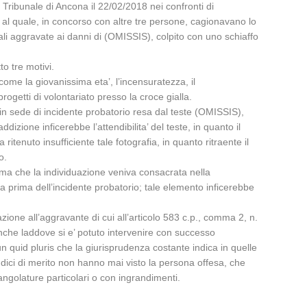
Tribunale di Ancona il 22/02/2018 nei confronti di
 al quale, in concorso con altre tre persone, cagionavano lo
nali aggravate ai danni di (OMISSIS), colpito con uno schiaffo
o tre motivi.
 come la giovanissima eta’, l’incensuratezza, il
getti di volontariato presso la croce gialla.
 in sede di incidente probatorio resa dal teste (OMISSIS),
dizione inficerebbe l’attendibilita’ del teste, in quanto il
itenuto insufficiente tale fotografia, in quanto ritraente il
o.
ferma che la individuazione veniva consacrata nella
a prima dell’incidente probatorio; tale elemento inficerebbe
zione all’aggravante di cui all’articolo 583 c.p., comma 2, n.
anche laddove si e’ potuto intervenire con successo
n quid pluris che la giurisprudenza costante indica in quelle
 giudici di merito non hanno mai visto la persona offesa, che
ngolature particolari o con ingrandimenti.