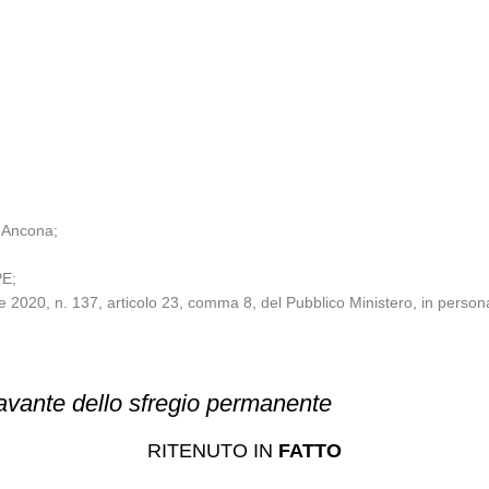
i Ancona;
PE;
obre 2020, n. 137, articolo 23, comma 8, del Pubblico Ministero, in perso
ravante dello sfregio permanente
RITENUTO IN
FATTO