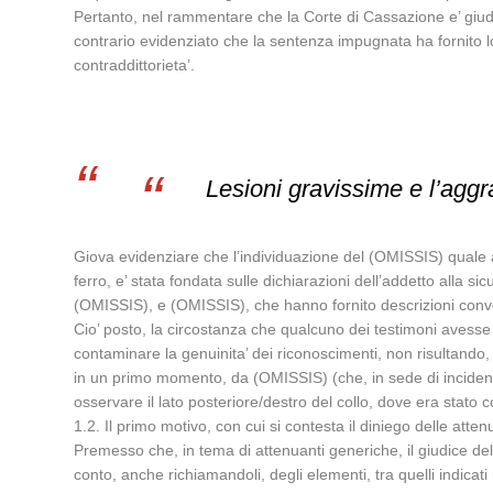
Pertanto, nel rammentare che la Corte di Cassazione e’ giudic
contrario evidenziato che la sentenza impugnata ha fornito lo
contraddittorieta’.
Lesioni gravissime e l’agg
Giova evidenziare che l’individuazione del (OMISSIS) quale 
ferro, e’ stata fondata sulle dichiarazioni dell’addetto alla 
(OMISSIS), e (OMISSIS), che hanno fornito descrizioni conve
Cio’ posto, la circostanza che qualcuno dei testimoni avesse 
contaminare la genuinita’ dei riconoscimenti, non risultando, 
in un primo momento, da (OMISSIS) (che, in sede di incidente
osservare il lato posteriore/destro del collo, dove era stato co
1.2. Il primo motivo, con cui si contesta il diniego delle atte
Premesso che, in tema di attenuanti generiche, il giudice del m
conto, anche richiamandoli, degli elementi, tra quelli indicati