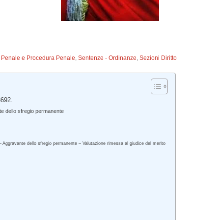
to Penale e Procedura Penale
,
Sentenze - Ordinanze
,
Sezioni Diritto
3692.
te dello sfregio permanente
 – Aggravante dello sfregio permanente – Valutazione rimessa al giudice del merito