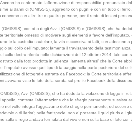
Ancona ha confermato l’affermazione di responsabilita’ pronunciata dal 
ssime ai danni di (OMISSIS), aggredito con pugni e con un tubo di ferro,
n concorso con altre tre o quattro persone, per il reato di lesioni perso
 (OMISSIS), con atto degli Avv.ti (OMISSIS) e (OMISSIS), che ha dedott
rte territoriale omesso di motivare sugli elementi a favore dell’imputato,
e la custodia cautelare, la vita successiva ai fatti, con adesione a pro
ggio sul collo dell’imputato: lamenta il travisamento della testimonianza
l collo destro riferito nelle dichiarazioni del 12 ottobre 2014; tale contrad
trato dalla foto prodotta in udienza; lamenta altresi’ che la Corte abbia r
’imputato avesse quel tipo di tatuaggio nella parte posteriore del coll
tilizzazione di fotografie estratte da Facebook: la Corte territoriale af
i avevano visto le foto della serata sul profilo Facebook della discotec
 (OMISSIS), Avv. (OMISSIS), che ha dedotto la violazione di legge in rela
 di appello, contesta l’affermazione che lo sfregio permanente sussista 
e nel volto integra l’aggravante dello sfregio permanente, ed occorre u
devole o di ilarita’; nella fattispecie, non e’ presente il quid pluris e i
e sullo sfregio andava formulata dal vivo e non sulla base di foto con a