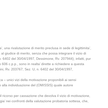
, una rivalutazione di merito preclusa in sede di legittimita’,
a al giudice di merito, senza che possa integrare il vizio di
, n. 6402 del 30/04/1997, Dessimone, Rv. 207944); infatti, pur
o 606 c.p.p., sono in realta’ dirette a richiedere a questa
chini, Rv. 203767; Sez. U, n. 6402 del 30/04/1997,
 – unici vizi della motivazione proponibili ai sensi
to alla individuazione del (OMISSIS) quale autore
’ il ricorso per cassazione che devolva il vizio di motivazione,
a’ nei confronti della valutazione probatoria sottesa, che,