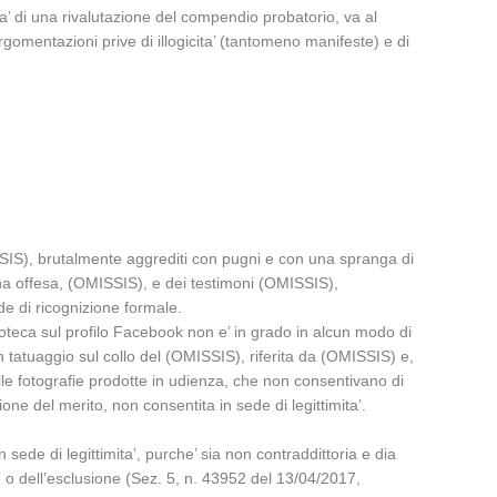
a’ di una rivalutazione del compendio probatorio, va al
rgomentazioni prive di illogicita’ (tantomeno manifeste) e di
SSIS), brutalmente aggrediti con pugni e con una spranga di
sona offesa, (OMISSIS), e dei testimoni (OMISSIS),
e di ricognizione formale.
scoteca sul profilo Facebook non e’ in grado in alcun modo di
n tatuaggio sul collo del (OMISSIS), riferita da (OMISSIS) e,
lle fotografie prodotte in udienza, che non consentivano di
ione del merito, non consentita in sede di legittimita’.
 sede di legittimita’, purche’ sia non contraddittoria e dia
ne o dell’esclusione (Sez. 5, n. 43952 del 13/04/2017,