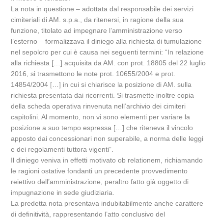
La nota in questione – adottata dal responsabile dei servizi
cimiteriali di AM. s.p.a., da ritenersi, in ragione della sua
funzione, titolato ad impegnare l’amministrazione verso
l’esterno – formalizzava il diniego alla richiesta di tumulazione
nel sepolcro per cui è causa nei seguenti termini: “In relazione
alla richiesta […] acquisita da AM. con prot. 18805 del 22 luglio
2016, si trasmettono le note prot. 10655/2004 e prot.
14854/2004 […] in cui si chiarisce la posizione di AM. sulla
richiesta presentata dai ricorrenti. Si trasmette inoltre copia
della scheda operativa rinvenuta nell’archivio dei cimiteri
capitolini. Al momento, non vi sono elementi per variare la
posizione a suo tempo espressa […] che riteneva il vincolo
apposto dai concessionari non superabile, a norma delle leggi
e dei regolamenti tuttora vigenti”.
Il diniego veniva in effetti motivato ob relationem, richiamando
le ragioni ostative fondanti un precedente provvedimento
reiettivo dell’amministrazione, peraltro fatto già oggetto di
impugnazione in sede giudiziaria.
La predetta nota presentava indubitabilmente anche carattere
di definitività, rappresentando l’atto conclusivo del