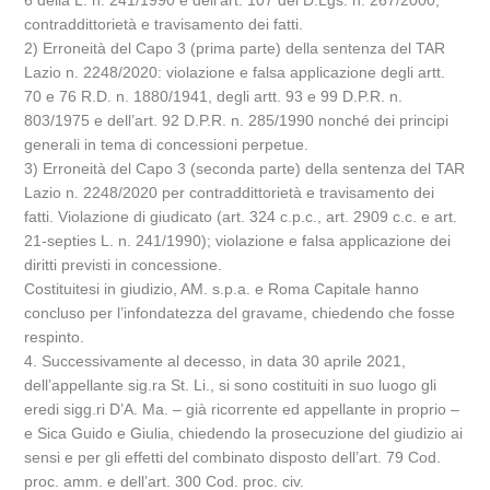
6 della L. n. 241/1990 e dell’art. 107 del D.Lgs. n. 267/2000;
contraddittorietà e travisamento dei fatti.
2) Erroneità del Capo 3 (prima parte) della sentenza del TAR
Lazio n. 2248/2020: violazione e falsa applicazione degli artt.
70 e 76 R.D. n. 1880/1941, degli artt. 93 e 99 D.P.R. n.
803/1975 e dell’art. 92 D.P.R. n. 285/1990 nonché dei principi
generali in tema di concessioni perpetue.
3) Erroneità del Capo 3 (seconda parte) della sentenza del TAR
Lazio n. 2248/2020 per contraddittorietà e travisamento dei
fatti. Violazione di giudicato (art. 324 c.p.c., art. 2909 c.c. e art.
21-septies L. n. 241/1990); violazione e falsa applicazione dei
diritti previsti in concessione.
Costituitesi in giudizio, AM. s.p.a. e Roma Capitale hanno
concluso per l’infondatezza del gravame, chiedendo che fosse
respinto.
4. Successivamente al decesso, in data 30 aprile 2021,
dell’appellante sig.ra St. Li., si sono costituiti in suo luogo gli
eredi sigg.ri D’A. Ma. – già ricorrente ed appellante in proprio –
e Sica Guido e Giulia, chiedendo la prosecuzione del giudizio ai
sensi e per gli effetti del combinato disposto dell’art. 79 Cod.
proc. amm. e dell’art. 300 Cod. proc. civ.