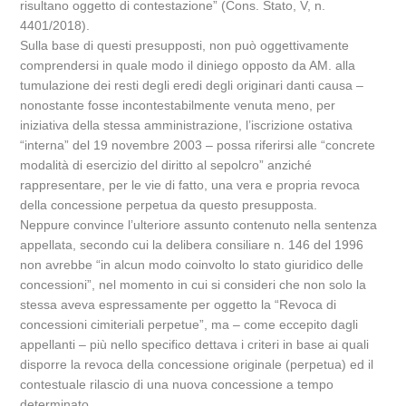
risultano oggetto di contestazione” (Cons. Stato, V, n.
4401/2018).
Sulla base di questi presupposti, non può oggettivamente
comprendersi in quale modo il diniego opposto da AM. alla
tumulazione dei resti degli eredi degli originari danti causa –
nonostante fosse incontestabilmente venuta meno, per
iniziativa della stessa amministrazione, l’iscrizione ostativa
“interna” del 19 novembre 2003 – possa riferirsi alle “concrete
modalità di esercizio del diritto al sepolcro” anziché
rappresentare, per le vie di fatto, una vera e propria revoca
della concessione perpetua da questo presupposta.
Neppure convince l’ulteriore assunto contenuto nella sentenza
appellata, secondo cui la delibera consiliare n. 146 del 1996
non avrebbe “in alcun modo coinvolto lo stato giuridico delle
concessioni”, nel momento in cui si consideri che non solo la
stessa aveva espressamente per oggetto la “Revoca di
concessioni cimiteriali perpetue”, ma – come eccepito dagli
appellanti – più nello specifico dettava i criteri in base ai quali
disporre la revoca della concessione originale (perpetua) ed il
contestuale rilascio di una nuova concessione a tempo
determinato.