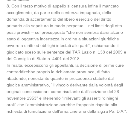
8. Con il terzo motivo di appello si censura infine il mancato
accoglimento, da parte della sentenza impugnata, della
domanda di accertamento del libero esercizio del diritto
primario alla sepoltura in modo perpetuo – nei limiti degli otto
posti previsti – sul presupposto “che non sembra darsi alcuno
stato di oggettiva incertezza in ordine a situazioni giuridiche
ovvero a diritti ed obblighi intestati alle parti”, richiamando il
giudicato sceso sulle sentenze del TAR Lazio n. 138 del 2009 e
del Consiglio di Stato n. 4401 del 2018.
In realtà, eccepiscono gli appellanti, la decisione di prime cure
contraddirebbe proprio le richiamate pronunce, di fatto
ribadendo, nonostante quanto in precedenza statuito dal
giudice amministrativo, “il vincolo derivante dalla volontà degli
originali concessionari, come risultante dall’iscrizione del 28
novembre 1953” e ritenendo “irrilevanti gli asseriti “dinieghi
orali” che l’amministrazione avrebbe frapposto rispetto alla
richiesta di tumulazione dell’urna cineraria della sig.ra Pa. D’A.”.