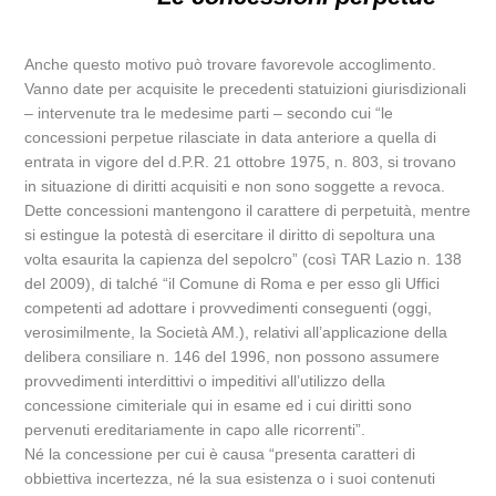
Anche questo motivo può trovare favorevole accoglimento.
Vanno date per acquisite le precedenti statuizioni giurisdizionali
– intervenute tra le medesime parti – secondo cui “le
concessioni perpetue rilasciate in data anteriore a quella di
entrata in vigore del d.P.R. 21 ottobre 1975, n. 803, si trovano
in situazione di diritti acquisiti e non sono soggette a revoca.
Dette concessioni mantengono il carattere di perpetuità, mentre
si estingue la potestà di esercitare il diritto di sepoltura una
volta esaurita la capienza del sepolcro” (così TAR Lazio n. 138
del 2009), di talché “il Comune di Roma e per esso gli Uffici
competenti ad adottare i provvedimenti conseguenti (oggi,
verosimilmente, la Società AM.), relativi all’applicazione della
delibera consiliare n. 146 del 1996, non possono assumere
provvedimenti interdittivi o impeditivi all’utilizzo della
concessione cimiteriale qui in esame ed i cui diritti sono
pervenuti ereditariamente in capo alle ricorrenti”.
Né la concessione per cui è causa “presenta caratteri di
obbiettiva incertezza, né la sua esistenza o i suoi contenuti