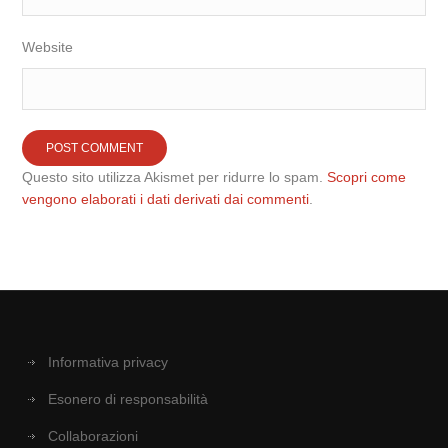
Website
Questo sito utilizza Akismet per ridurre lo spam.
Scopri come
vengono elaborati i dati derivati dai commenti
.
Informativa privacy
Esonero di responsabilità
Collaborazioni