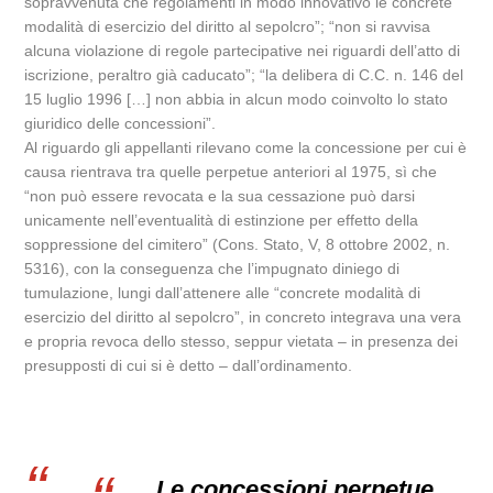
sopravvenuta che regolamenti in modo innovativo le concrete
modalità di esercizio del diritto al sepolcro”; “non si ravvisa
alcuna violazione di regole partecipative nei riguardi dell’atto di
iscrizione, peraltro già caducato”; “la delibera di C.C. n. 146 del
15 luglio 1996 […] non abbia in alcun modo coinvolto lo stato
giuridico delle concessioni”.
Al riguardo gli appellanti rilevano come la concessione per cui è
causa rientrava tra quelle perpetue anteriori al 1975, sì che
“non può essere revocata e la sua cessazione può darsi
unicamente nell’eventualità di estinzione per effetto della
soppressione del cimitero” (Cons. Stato, V, 8 ottobre 2002, n.
5316), con la conseguenza che l’impugnato diniego di
tumulazione, lungi dall’attenere alle “concrete modalità di
esercizio del diritto al sepolcro”, in concreto integrava una vera
e propria revoca dello stesso, seppur vietata – in presenza dei
presupposti di cui si è detto – dall’ordinamento.
Le concessioni perpetue