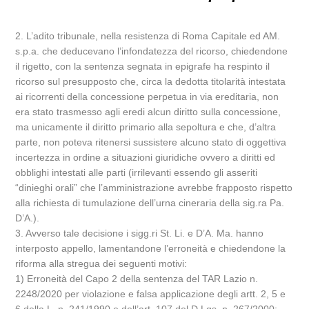
2. L’adito tribunale, nella resistenza di Roma Capitale ed AM.
s.p.a. che deducevano l’infondatezza del ricorso, chiedendone
il rigetto, con la sentenza segnata in epigrafe ha respinto il
ricorso sul presupposto che, circa la dedotta titolarità intestata
ai ricorrenti della concessione perpetua in via ereditaria, non
era stato trasmesso agli eredi alcun diritto sulla concessione,
ma unicamente il diritto primario alla sepoltura e che, d’altra
parte, non poteva ritenersi sussistere alcuno stato di oggettiva
incertezza in ordine a situazioni giuridiche ovvero a diritti ed
obblighi intestati alle parti (irrilevanti essendo gli asseriti
“dinieghi orali” che l’amministrazione avrebbe frapposto rispetto
alla richiesta di tumulazione dell’urna cineraria della sig.ra Pa.
D’A.).
3. Avverso tale decisione i sigg.ri St. Li. e D’A. Ma. hanno
interposto appello, lamentandone l’erroneità e chiedendone la
riforma alla stregua dei seguenti motivi:
1) Erroneità del Capo 2 della sentenza del TAR Lazio n.
2248/2020 per violazione e falsa applicazione degli artt. 2, 5 e