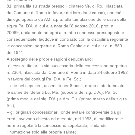
81, prima fila su strada presso il cimitero Ve. di Ro., rilasciata
dal Comune di Roma in favore dei loro danti causa), nonché il
diniego opposto da AM. s.p.a. alla tumulazione delle ossa della
sig.ra Pa. D’A. di cui alla nota dell’8 agosto 2016, prot. n.
20069, unitamente ad ogni altro atto connesso presupposto e
consequenziale, laddove in contrasto con la disciplina regolante
le concessioni perpetue di Roma Capitale di cui al r.d. n. 880
del 1941.
A sostegno delle proprie ragioni deducevano:
-di essere titolari in via successoria della concessione perpetua
n. 2364, rilasciata dal Comune di Roma in data 24 ottobre 1952
in favore dei coniugi Pa. D’A. e Fe. Sc.;
– che nel sepolcro, assentito per 8 posti, erano state tumulate
le salme dei defunti Lu. Ma. (suocera del sig. D’A.), Pa. Sc.
(prima moglie del sig. D’A.) e Am. Cu. (primo marito della sig.ra
Sc.);
– gli originari concessionari, onde evitare controversie tra gli
eredi, avevano chiesto ed ottenuto, nel 1953, di modificare le
norme regolanti la concessione sepolcrale, limitando
l’inumazione solo alle proprie salme;