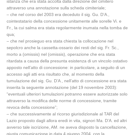
istanza che era stata accolta dalla direzione del cimitero
attraverso una annotazione sulla scheda cimiteriale;
– che nel corso del 2003 era deceduto il sig. Gu. D’A.,
cointestatario della concessione unitamente alle sorelle Vi. e
Fr., la cui salma era stata regolarmente inumata nella tomba de
qua;
– che nel prosieguo era stata chiesta la collocazione nel
sepolcro anche la cassetta-ossario dei resti del sig. Fr. Sc.,
morto a (omissis) nel (omissis), operazione che era stata
ritardata a causa della presunta esistenza di un vincolo ostativo
apposto nell’atto di concessione: in particolare, a seguito di un
accesso agli atti era risultato che, al momento della
tumulazione del sig. Gu. D’A., nell’atto di concessione era stata
inserita la seguente annotazione (del 19 novembre 2003):
“eventuali ulteriori tumulazioni potranno essere autorizzate solo
attraverso la modifica delle norme di concessione, tramite
revoca della concessione”;
– che successivamente al ricorso giurisdizionale al TAR del
Lazio proposto dagli allora eredi in vita, signori Ma. D’A. ed altri
avverso tale iscrizione, AM. ne aveva disposto la cancellazione,
giusta comunicazione in data 4 giugno 2004, con la