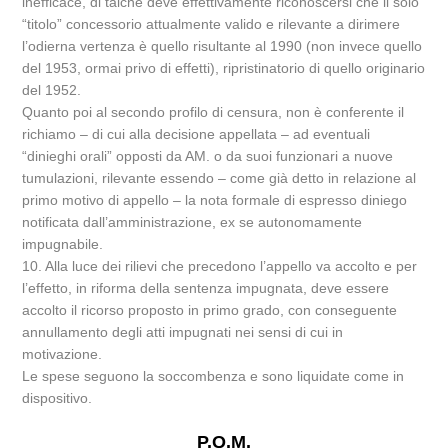
inefficace, di talché deve effettivamente riconoscersi che il solo
“titolo” concessorio attualmente valido e rilevante a dirimere
l’odierna vertenza è quello risultante al 1990 (non invece quello
del 1953, ormai privo di effetti), ripristinatorio di quello originario
del 1952.
Quanto poi al secondo profilo di censura, non è conferente il
richiamo – di cui alla decisione appellata – ad eventuali
“dinieghi orali” opposti da AM. o da suoi funzionari a nuove
tumulazioni, rilevante essendo – come già detto in relazione al
primo motivo di appello – la nota formale di espresso diniego
notificata dall’amministrazione, ex se autonomamente
impugnabile.
10. Alla luce dei rilievi che precedono l’appello va accolto e per
l’effetto, in riforma della sentenza impugnata, deve essere
accolto il ricorso proposto in primo grado, con conseguente
annullamento degli atti impugnati nei sensi di cui in
motivazione.
Le spese seguono la soccombenza e sono liquidate come in
dispositivo.
P.Q.M.