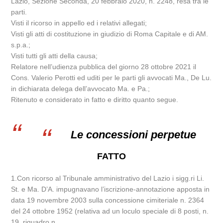
Lazio, Sezione Seconda, 20 febbraio 2020, n. 2248, resa tra le
parti.
Visti il ricorso in appello ed i relativi allegati;
Visti gli atti di costituzione in giudizio di Roma Capitale e di AM.
s.p.a.;
Visti tutti gli atti della causa;
Relatore nell’udienza pubblica del giorno 28 ottobre 2021 il
Cons. Valerio Perotti ed uditi per le parti gli avvocati Ma., De Lu.
in dichiarata delega dell’avvocato Ma. e Pa.;
Ritenuto e considerato in fatto e diritto quanto segue.
Le concessioni perpetue
FATTO
1.Con ricorso al Tribunale amministrativo del Lazio i sigg.ri Li.
St. e Ma. D’A. impugnavano l’iscrizione-annotazione apposta in
data 19 novembre 2003 sulla concessione cimiteriale n. 2364
del 24 ottobre 1952 (relativa ad un loculo speciale di 8 posti, n.
19, riquadro n.