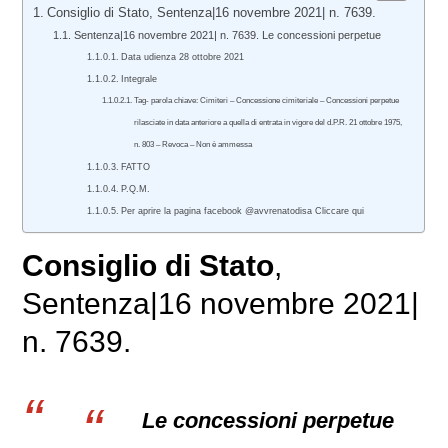
Consiglio di Stato, Sentenza|16 novembre 2021| n. 7639.
Sentenza|16 novembre 2021| n. 7639. Le concessioni perpetue
Data udienza 28 ottobre 2021
Integrale
Tag- parola chiave: Cimiteri – Concessione cimiteriale – Concessioni perpetue
rilasciate in data anteriore a quella di entrata in vigore del d.P.R. 21 ottobre 1975,
n. 803 – Revoca – Non è ammessa
FATTO
P.Q.M.
Per aprire la pagina facebook @avvrenatodisa Cliccare qui
Consiglio di Stato
,
Sentenza|16 novembre 2021|
n. 7639.
Le concessioni perpetue