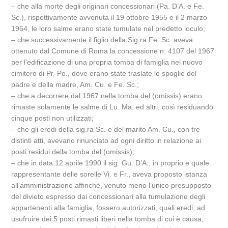
– che alla morte degli originari concessionari (Pa. D’A. e Fe.
Sc.), rispettivamente avvenuta il 19 ottobre 1955 e il 2 marzo
1964, le loro salme erano state tumulate nel predetto loculo;
– che successivamente il figlio della Sig.ra Fe. Sc. aveva
ottenuto dal Comune di Roma la concessione n. 4107 del 1967
per l’edificazione di una propria tomba di famiglia nel nuovo
cimitero di Pr. Po., dove erano state traslate le spoglie del
padre e della madre, Am. Cu. e Fe. Sc.;
– che a decorrere dal 1967 nella tomba del (omissis) erano
rimaste solamente le salme di Lu. Ma. ed altri, così residuando
cinque posti non utilizzati;
– che gli eredi della sig.ra Sc. e del marito Am. Cu., con tre
distinti atti, avevano rinunciato ad ogni diritto in relazione ai
posti residui della tomba del (omissis);
– che in data 12 aprile 1990 il sig. Gu. D’A., in proprio e quale
rappresentante delle sorelle Vi. e Fr., aveva proposto istanza
all’amministrazione affinché, venuto meno l’unico presupposto
del divieto espresso dai concessionari alla tumulazione degli
appartenenti alla famiglia, fossero autorizzati, quali eredi, ad
usufruire dei 5 posti rimasti liberi nella tomba di cui è causa,