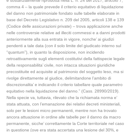
e sostanzialmente riprodotta nella L. n. 24 del 2017, articolo 7,
comma 4 – la quale prevede il criterio equitativo di liquidazione
del danno non patrimoniale fondato sulle tabelle elaborate in
base del Decreto Legislativo n. 209 del 2005, articoli 138 e 139
(Codice delle assicurazioni private) – trova applicazione anche
nelle controversie relative ad illeciti commessi e a danni prodotti
anteriormente alla sua entrata in vigore, nonche’ ai giudizi
pendenti a tale data (con il solo limite del giudicato interno sul
“quantum”), in quanto la disposizione, non incidendo
retroattivamente sugli elementi costitutivi della fattispecie legale
della responsabilita’ civile, non intacca situazioni giuridiche
precostituite ed acquisite al patrimonio del soggetto leso, ma si
rivolge direttamente al giudice, delimitandone l’ambito di
discrezionalita’ e indicando il criterio tabellare quale parametro
equitativo nella liquidazione del danno.” (Cass. 28990/2019).
Nella specie va, tuttavia, rilevato che la richiamata norma e’
stata attuata, con l’emanazione dei relativi decreti ministeriali,
solo per le lesioni micro permanenti, mentre non ha trovato
ancora attuazione in ordine alle tabelle per il danno da macro
permanente, sicche’ correttamente la Corte territoriale nel caso
in questione (ove era stata accertata una lesione del 30%, e