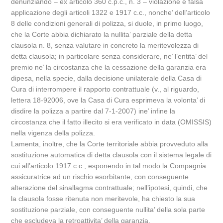
denunziando – ex articolo 360 c.p.c., n. 3 – violazione e falsa
applicazione degli articoli 1322 e 1917 c.c., nonche’ dell’articolo
8 delle condizioni generali di polizza, si duole, in primo luogo,
che la Corte abbia dichiarato la nullita’ parziale della detta
clausola n. 8, senza valutare in concreto la meritevolezza di
detta clausola; in particolare senza considerare, ne’ l’entita’ del
premio ne’ la circostanza che la cessazione della garanzia era
dipesa, nella specie, dalla decisione unilaterale della Casa di
Cura di interrompere il rapporto contrattuale (v., al riguardo,
lettera 18-92006, ove la Casa di Cura esprimeva la volonta’ di
disdire la polizza a partire dal 7-1-2007) ine’ infine la
circostanza che il fatto illecito si era verificato in data (OMISSIS)
nella vigenza della polizza.
Lamenta, inoltre, che la Corte territoriale abbia provveduto alla
sostituzione automatica di detta clausola con il sistema legale di
cui all’articolo 1917 c.c., esponendo in tal modo la Compagnia
assicuratrice ad un rischio esorbitante, con conseguente
alterazione del sinallagma contrattuale; nell’ipotesi, quindi, che
la clausola fosse ritenuta non meritevole, ha chiesto la sua
sostituzione parziale, con conseguente nullita’ della sola parte
che escludeva la retroattivita’ della garanzia.