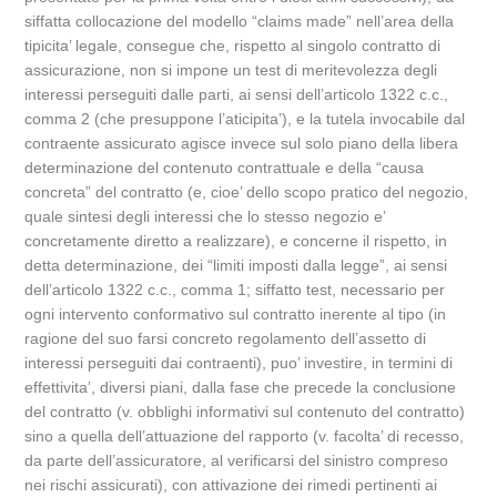
siffatta collocazione del modello “claims made” nell’area della
tipicita’ legale, consegue che, rispetto al singolo contratto di
assicurazione, non si impone un test di meritevolezza degli
interessi perseguiti dalle parti, ai sensi dell’articolo 1322 c.c.,
comma 2 (che presuppone l’aticipita’), e la tutela invocabile dal
contraente assicurato agisce invece sul solo piano della libera
determinazione del contenuto contrattuale e della “causa
concreta” del contratto (e, cioe’ dello scopo pratico del negozio,
quale sintesi degli interessi che lo stesso negozio e’
concretamente diretto a realizzare), e concerne il rispetto, in
detta determinazione, dei “limiti imposti dalla legge”, ai sensi
dell’articolo 1322 c.c., comma 1; siffatto test, necessario per
ogni intervento conformativo sul contratto inerente al tipo (in
ragione del suo farsi concreto regolamento dell’assetto di
interessi perseguiti dai contraenti), puo’ investire, in termini di
effettivita’, diversi piani, dalla fase che precede la conclusione
del contratto (v. obblighi informativi sul contenuto del contratto)
sino a quella dell’attuazione del rapporto (v. facolta’ di recesso,
da parte dell’assicuratore, al verificarsi del sinistro compreso
nei rischi assicurati), con attivazione dei rimedi pertinenti ai