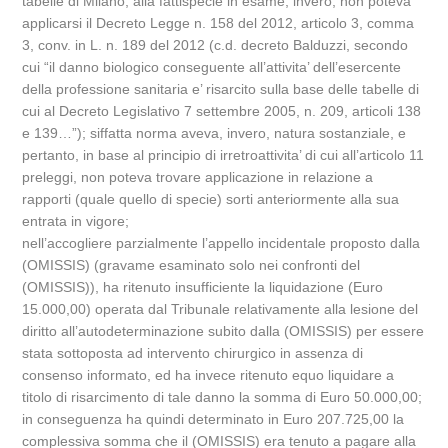
tabelle di Milano; alla fattispecie in esame, invero, non poteva
applicarsi il Decreto Legge n. 158 del 2012, articolo 3, comma
3, conv. in L. n. 189 del 2012 (c.d. decreto Balduzzi, secondo
cui “il danno biologico conseguente all’attivita’ dell’esercente
della professione sanitaria e’ risarcito sulla base delle tabelle di
cui al Decreto Legislativo 7 settembre 2005, n. 209, articoli 138
e 139…”); siffatta norma aveva, invero, natura sostanziale, e
pertanto, in base al principio di irretroattivita’ di cui all’articolo 11
preleggi, non poteva trovare applicazione in relazione a
rapporti (quale quello di specie) sorti anteriormente alla sua
entrata in vigore;
nell’accogliere parzialmente l’appello incidentale proposto dalla
(OMISSIS) (gravame esaminato solo nei confronti del
(OMISSIS)), ha ritenuto insufficiente la liquidazione (Euro
15.000,00) operata dal Tribunale relativamente alla lesione del
diritto all’autodeterminazione subito dalla (OMISSIS) per essere
stata sottoposta ad intervento chirurgico in assenza di
consenso informato, ed ha invece ritenuto equo liquidare a
titolo di risarcimento di tale danno la somma di Euro 50.000,00;
in conseguenza ha quindi determinato in Euro 207.725,00 la
complessiva somma che il (OMISSIS) era tenuto a pagare alla