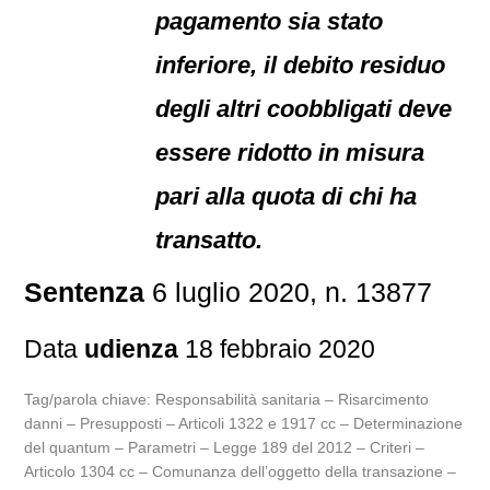
pagamento sia stato
inferiore, il debito residuo
degli altri coobbligati deve
essere ridotto in misura
pari alla quota di chi ha
transatto.
Sentenza
6 luglio 2020, n. 13877
Data
udienza
18 febbraio 2020
Tag/parola chiave: Responsabilità sanitaria – Risarcimento
danni – Presupposti – Articoli 1322 e 1917 cc – Determinazione
del quantum – Parametri – Legge 189 del 2012 – Criteri –
Articolo 1304 cc – Comunanza dell’oggetto della transazione –