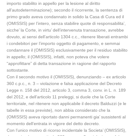
importo stabilito in appello per la lesione al diritto
all’autodeterminazione); secondo il ricorrente, la sentenza di
primo grado aveva condannato in solido la Casa di Cura ed il
(OMISSIS) per l’intero, senza stabilire quote di responsabilita’,
sicche’ la Corte, in virtu’ dell’intervenuta transazione, avrebbe
dovuto, ai sensi dell’articolo 1304 c.c., ritenere liberati entrambi
i condebitori per l’importo oggetto di pagamento, e semmai
condannare il (OMISSIS) esclusivamente per il residuo stabilito
in appello; il (OMISSIS), infatti, non poteva che volere
“approfittare” di detta transazione in ragione del rapporto
sottostante.
Con il secondo motivo il (OMISSIS), denunziando – ex articolo
360 c.p.c., n. 3 – violazione e falsa applicazione del Decreto
Legge n. 158 del 2012, articolo 3, comma 3, conv. in L. n. 189
del 2012, e dell’articolo 11 preleggi, si duole che la Corte
territoriale, nel ritenere non applicabile il decreto Balduzzi (e le
tabelle in essa previste), non abbia considerato che la
(OMISSIS) aveva riportato danni permanenti gia’ sussistenti al
momento dell’entrata in vigore del detto decreto.
Con l’unico motivo di ricorso incidentale la Societa’ (OMISSIS),