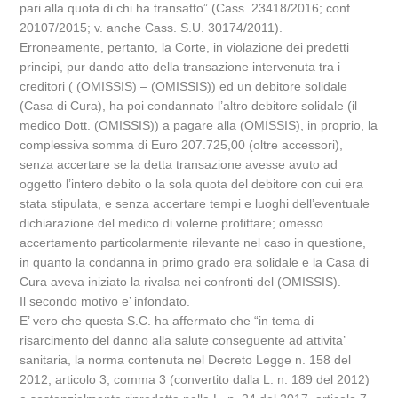
pari alla quota di chi ha transatto” (Cass. 23418/2016; conf.
20107/2015; v. anche Cass. S.U. 30174/2011).
Erroneamente, pertanto, la Corte, in violazione dei predetti
principi, pur dando atto della transazione intervenuta tra i
creditori ( (OMISSIS) – (OMISSIS)) ed un debitore solidale
(Casa di Cura), ha poi condannato l’altro debitore solidale (il
medico Dott. (OMISSIS)) a pagare alla (OMISSIS), in proprio, la
complessiva somma di Euro 207.725,00 (oltre accessori),
senza accertare se la detta transazione avesse avuto ad
oggetto l’intero debito o la sola quota del debitore con cui era
stata stipulata, e senza accertare tempi e luoghi dell’eventuale
dichiarazione del medico di volerne profittare; omesso
accertamento particolarmente rilevante nel caso in questione,
in quanto la condanna in primo grado era solidale e la Casa di
Cura aveva iniziato la rivalsa nei confronti del (OMISSIS).
Il secondo motivo e’ infondato.
E’ vero che questa S.C. ha affermato che “in tema di
risarcimento del danno alla salute conseguente ad attivita’
sanitaria, la norma contenuta nel Decreto Legge n. 158 del
2012, articolo 3, comma 3 (convertito dalla L. n. 189 del 2012)