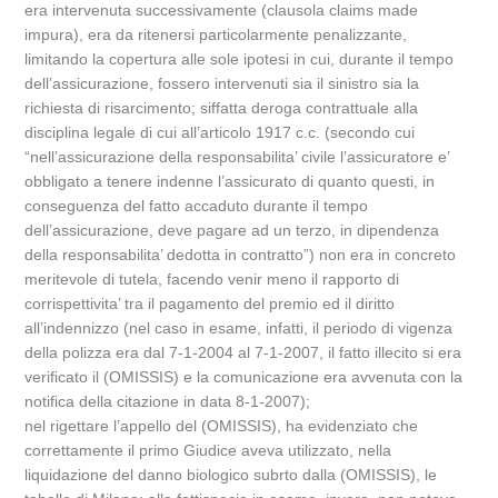
era intervenuta successivamente (clausola claims made
impura), era da ritenersi particolarmente penalizzante,
limitando la copertura alle sole ipotesi in cui, durante il tempo
dell’assicurazione, fossero intervenuti sia il sinistro sia la
richiesta di risarcimento; siffatta deroga contrattuale alla
disciplina legale di cui all’articolo 1917 c.c. (secondo cui
“nell’assicurazione della responsabilita’ civile l’assicuratore e’
obbligato a tenere indenne l’assicurato di quanto questi, in
conseguenza del fatto accaduto durante il tempo
dell’assicurazione, deve pagare ad un terzo, in dipendenza
della responsabilita’ dedotta in contratto”) non era in concreto
meritevole di tutela, facendo venir meno il rapporto di
corrispettivita’ tra il pagamento del premio ed il diritto
all’indennizzo (nel caso in esame, infatti, il periodo di vigenza
della polizza era dal 7-1-2004 al 7-1-2007, il fatto illecito si era
verificato il (OMISSIS) e la comunicazione era avvenuta con la
notifica della citazione in data 8-1-2007);
nel rigettare l’appello del (OMISSIS), ha evidenziato che
correttamente il primo Giudice aveva utilizzato, nella
liquidazione del danno biologico subrto dalla (OMISSIS), le