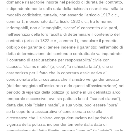
domande risarcitorie insorte nel periodo di durata del contratto,
indipendentemente dalla data della richiesta risarcitoria; siffatto
modello codicistico, tuttavia, non essendo l’articolo 1917 c.c.,
comma 1, menzionato dall’articolo 1932 c.c., tra le norme
inderogabili, non e’ intangibile, sicche’ e’ consentito alle parti,
nell’esercizio della loro facolta’ di determinare il contenuto del
contratto (articolo 1322 c.c., comma 1), modulare il predetto
obbligo del garante di tenere indenne il garantito; nell’ambito di
detta determinazione del contenuto contrattuale va inquadrato
il contratto di assicurazione per responsabilita’ civile con
clausola “claims made” (e, cioe’, “a richiesta fatta”), che si
caratterizza per il fatto che la copertura assicurativa e’
condizionata alla circostanza che il sinistro venga denunciato
(dal danneggiato all’assicurato e da questi all’assicurazione) nel
periodo di vigenza della polizza (o anche in un delimitato arco
temporale successivo, ove sia pattuita la c.d. “sunset clause”);
detta clausola “claims made”, a sua volta, puo’ essere “pura”,
se la copertura assicurativa e’ condizionata solo alla
circostanza che il sinistro venga denunciato nel periodo di
vigenza della polizza, indipendentemente dalla data di
commissione del fatto illecito; oppure “impura” (o “mista”), se la