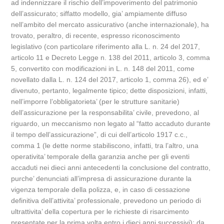
ad indennizzare il rischio dell’impoverimento del patrimonio
dell’assicurato; siffatto modello, gia’ ampiamente diffuso
nell’ambito del mercato assicurativo (anche internazionale), ha
trovato, peraltro, di recente, espresso riconoscimento
legislativo (con particolare riferimento alla L. n. 24 del 2017,
articolo 11 e Decreto Legge n. 138 del 2011, articolo 3, comma
5, convertito con modificazioni in L. n. 148 del 2011, come
novellato dalla L. n. 124 del 2017, articolo 1, comma 26), ed e’
divenuto, pertanto, legalmente tipico; dette disposizioni, infatti,
nell’imporre l’obbligatorieta’ (per le strutture sanitarie)
dell’assicurazione per la responsabilita’ civile, prevedono, al
riguardo, un meccanismo non legato al “fatto accaduto durante
il tempo dell’assicurazione”, di cui dell’articolo 1917 c.c.,
comma 1 (le dette norme stabiliscono, infatti, tra l’altro, una
operativita’ temporale della garanzia anche per gli eventi
accaduti nei dieci anni antecedenti la conclusione del contratto,
purche’ denunciati all’impresa di assicurazione durante la
vigenza temporale della polizza, e, in caso di cessazione
definitiva dell’attivita’ professionale, prevedono un periodo di
ultrattivita’ della copertura per le richieste di risarcimento
presentate per la prima volta entro i dieci anni successivi); da