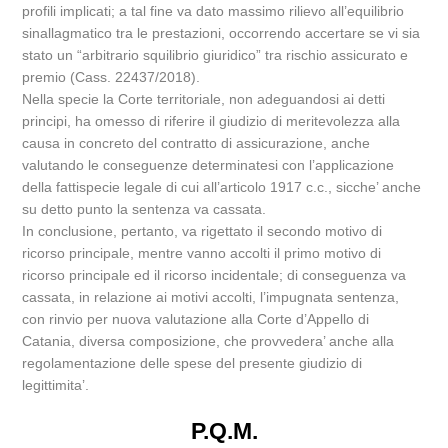
profili implicati; a tal fine va dato massimo rilievo all’equilibrio
sinallagmatico tra le prestazioni, occorrendo accertare se vi sia
stato un “arbitrario squilibrio giuridico” tra rischio assicurato e
premio (Cass. 22437/2018).
Nella specie la Corte territoriale, non adeguandosi ai detti
principi, ha omesso di riferire il giudizio di meritevolezza alla
causa in concreto del contratto di assicurazione, anche
valutando le conseguenze determinatesi con l’applicazione
della fattispecie legale di cui all’articolo 1917 c.c., sicche’ anche
su detto punto la sentenza va cassata.
In conclusione, pertanto, va rigettato il secondo motivo di
ricorso principale, mentre vanno accolti il primo motivo di
ricorso principale ed il ricorso incidentale; di conseguenza va
cassata, in relazione ai motivi accolti, l’impugnata sentenza,
con rinvio per nuova valutazione alla Corte d’Appello di
Catania, diversa composizione, che provvedera’ anche alla
regolamentazione delle spese del presente giudizio di
legittimita’.
P.Q.M.