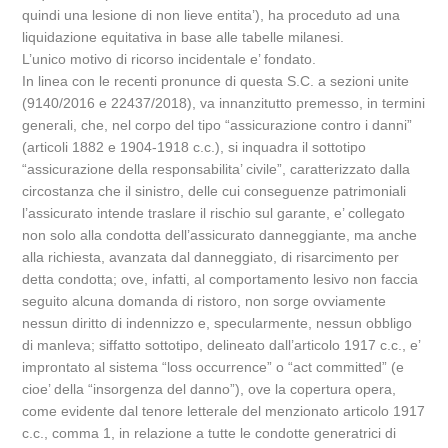
quindi una lesione di non lieve entita’), ha proceduto ad una
liquidazione equitativa in base alle tabelle milanesi.
L’unico motivo di ricorso incidentale e’ fondato.
In linea con le recenti pronunce di questa S.C. a sezioni unite
(9140/2016 e 22437/2018), va innanzitutto premesso, in termini
generali, che, nel corpo del tipo “assicurazione contro i danni”
(articoli 1882 e 1904-1918 c.c.), si inquadra il sottotipo
“assicurazione della responsabilita’ civile”, caratterizzato dalla
circostanza che il sinistro, delle cui conseguenze patrimoniali
l’assicurato intende traslare il rischio sul garante, e’ collegato
non solo alla condotta dell’assicurato danneggiante, ma anche
alla richiesta, avanzata dal danneggiato, di risarcimento per
detta condotta; ove, infatti, al comportamento lesivo non faccia
seguito alcuna domanda di ristoro, non sorge ovviamente
nessun diritto di indennizzo e, specularmente, nessun obbligo
di manleva; siffatto sottotipo, delineato dall’articolo 1917 c.c., e’
improntato al sistema “loss occurrence” o “act committed” (e
cioe’ della “insorgenza del danno”), ove la copertura opera,
come evidente dal tenore letterale del menzionato articolo 1917
c.c., comma 1, in relazione a tutte le condotte generatrici di