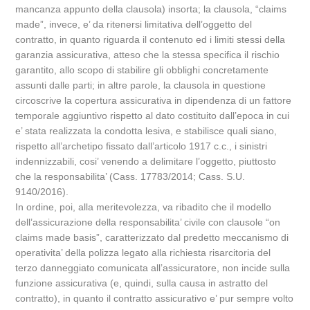
mancanza appunto della clausola) insorta; la clausola, “claims
made”, invece, e’ da ritenersi limitativa dell’oggetto del
contratto, in quanto riguarda il contenuto ed i limiti stessi della
garanzia assicurativa, atteso che la stessa specifica il rischio
garantito, allo scopo di stabilire gli obblighi concretamente
assunti dalle parti; in altre parole, la clausola in questione
circoscrive la copertura assicurativa in dipendenza di un fattore
temporale aggiuntivo rispetto al dato costituito dall’epoca in cui
e’ stata realizzata la condotta lesiva, e stabilisce quali siano,
rispetto all’archetipo fissato dall’articolo 1917 c.c., i sinistri
indennizzabili, cosi’ venendo a delimitare l’oggetto, piuttosto
che la responsabilita’ (Cass. 17783/2014; Cass. S.U.
9140/2016).
In ordine, poi, alla meritevolezza, va ribadito che il modello
dell’assicurazione della responsabilita’ civile con clausole “on
claims made basis”, caratterizzato dal predetto meccanismo di
operativita’ della polizza legato alla richiesta risarcitoria del
terzo danneggiato comunicata all’assicuratore, non incide sulla
funzione assicurativa (e, quindi, sulla causa in astratto del
contratto), in quanto il contratto assicurativo e’ pur sempre volto