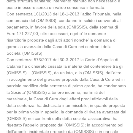
detta struttura sanitaria; intervento ritenuto non necessario e
posto in essere senza un valido consenso informato.
Con sentenza 161/2013 del 18-1-2013 l’adito Tribunale, nella
contumacia del (OMISSIS), condanno’ in solido i convenuti al
pagamento, in favore della sola (OMISSIS), della somma di
Euro 171.227,00, oltre accessori; rigetto’ le domande
risarcitorie proposte dagli altri attori nonche’ la domanda di
garanzia avanzata dalla Casa di Cura nei confronti della
Societa’ (OMISSIS).
Con sentenza 573/2017 del 30-3-2017 la Corte d’Appello di
Catania ha dichiarato cessata la materia del contendere tra gli
(OMISSIS) – (OMISSIS), da un lato, e la (OMISSIS), dall’altro;
in accoglimento del gravame proposto dalla Casa di Cura ed in
parziale modifica della sentenza di primo grado, ha condannato
la Societa’ (OMISSIS) a tenere indenne, nei limiti del
massimale, la Casa di Cura dagli effetti pregiudizievoli della
detta sentenza; ha dichiarato inammissibile, in quanto proposta
per la prima volta in appello, la domanda di rivalsa avanzata dal
(OMISSIS) nei confronti della detta societa’ assicurativa; ha
rigettato l’appello proposto dal (OMISSIS); in accoglimento poi
dell’appello incidentale proposto da (OMISSIS) e in parziale