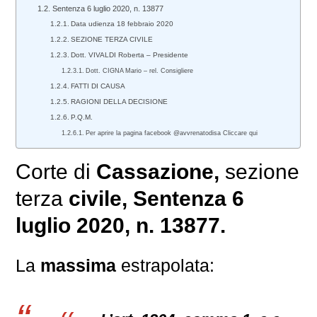
Sentenza 6 luglio 2020, n. 13877
Data udienza 18 febbraio 2020
SEZIONE TERZA CIVILE
Dott. VIVALDI Roberta – Presidente
Dott. CIGNA Mario – rel. Consigliere
FATTI DI CAUSA
RAGIONI DELLA DECISIONE
P.Q.M.
Per aprire la pagina facebook @avvrenatodisa Cliccare qui
Corte di
Cassazione,
sezione
terza
civile
, Sentenza 6
luglio 2020, n. 13877.
La
massima
estrapolata: