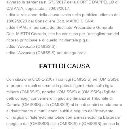
avverso la sentenza n. 573/2017 della CORTE D’APPELLO di
CATANIA, depositata il 30/03/2017;
udita la relazione della causa svolta nella pubblica udienza del
18/02/2020 dal Consigliere Dott. MARIO CIGNA;
udito il P.M., in persona del Sostituto Procuratore Generale
Dott. MISTRI Corrado, che ha concluso per l’accoglimento del
ricorso principale e di quello incidentale p.q.r.;
udito l’Avvocato (OMISSIS);
udito l’Avvocato (OMISSIS) per delega orale.
FATTI
DI CAUSA
Con citazione 8/10-1-2007 i coniugi (OMISSIS) ed (OMISSIS),
in proprio e quali esercenti la potesta’ genitoriale sulla figlia
minore (OMISSIS), nonche’ (OMISSIS) e (OMISSIS) (figli dei
detti coniugi) convennero in giudizio dinanzi al Tribunale di
Catania (OMISSIS) e la (OMISSIS) al fine di sentirli condannare
al risarcimento di tutti i danni subiti a seguito dell’intervento
chirurgico di “isterectomia totale con annessiectomia bilaterale”
eseguito dal (OMISSIS) sull’ (OMISSIS) il (OMISSIS) presso la