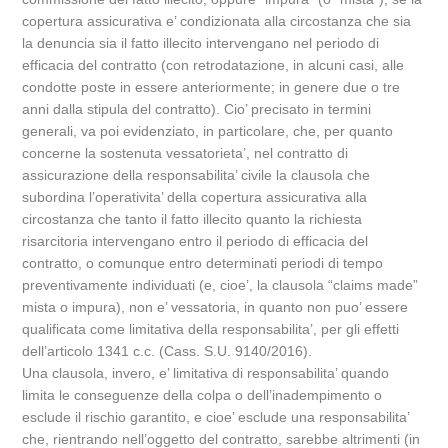
copertura assicurativa e’ condizionata alla circostanza che sia
la denuncia sia il fatto illecito intervengano nel periodo di
efficacia del contratto (con retrodatazione, in alcuni casi, alle
condotte poste in essere anteriormente; in genere due o tre
anni dalla stipula del contratto). Cio’ precisato in termini
generali, va poi evidenziato, in particolare, che, per quanto
concerne la sostenuta vessatorieta’, nel contratto di
assicurazione della responsabilita’ civile la clausola che
subordina l’operativita’ della copertura assicurativa alla
circostanza che tanto il fatto illecito quanto la richiesta
risarcitoria intervengano entro il periodo di efficacia del
contratto, o comunque entro determinati periodi di tempo
preventivamente individuati (e, cioe’, la clausola “claims made”
mista o impura), non e’ vessatoria, in quanto non puo’ essere
qualificata come limitativa della responsabilita’, per gli effetti
dell’articolo 1341 c.c. (Cass. S.U. 9140/2016).
Una clausola, invero, e’ limitativa di responsabilita’ quando
limita le conseguenze della colpa o dell’inadempimento o
esclude il rischio garantito, e cioe’ esclude una responsabilita’
che, rientrando nell’oggetto del contratto, sarebbe altrimenti (in