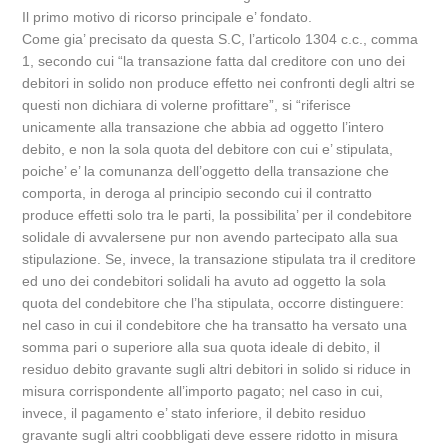
Il primo motivo di ricorso principale e’ fondato.
Come gia’ precisato da questa S.C, l’articolo 1304 c.c., comma
1, secondo cui “la transazione fatta dal creditore con uno dei
debitori in solido non produce effetto nei confronti degli altri se
questi non dichiara di volerne profittare”, si “riferisce
unicamente alla transazione che abbia ad oggetto l’intero
debito, e non la sola quota del debitore con cui e’ stipulata,
poiche’ e’ la comunanza dell’oggetto della transazione che
comporta, in deroga al principio secondo cui il contratto
produce effetti solo tra le parti, la possibilita’ per il condebitore
solidale di avvalersene pur non avendo partecipato alla sua
stipulazione. Se, invece, la transazione stipulata tra il creditore
ed uno dei condebitori solidali ha avuto ad oggetto la sola
quota del condebitore che l’ha stipulata, occorre distinguere:
nel caso in cui il condebitore che ha transatto ha versato una
somma pari o superiore alla sua quota ideale di debito, il
residuo debito gravante sugli altri debitori in solido si riduce in
misura corrispondente all’importo pagato; nel caso in cui,
invece, il pagamento e’ stato inferiore, il debito residuo
gravante sugli altri coobbligati deve essere ridotto in misura