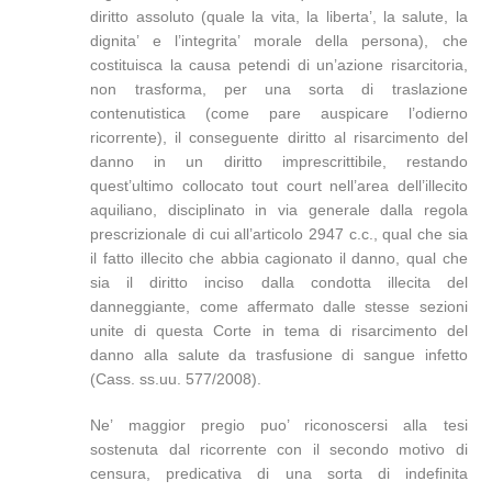
diritto assoluto (quale la vita, la liberta’, la salute, la
dignita’ e l’integrita’ morale della persona), che
costituisca la causa petendi di un’azione risarcitoria,
non trasforma, per una sorta di traslazione
contenutistica (come pare auspicare l’odierno
ricorrente), il conseguente diritto al risarcimento del
danno in un diritto imprescrittibile, restando
quest’ultimo collocato tout court nell’area dell’illecito
aquiliano, disciplinato in via generale dalla regola
prescrizionale di cui all’articolo 2947 c.c., qual che sia
il fatto illecito che abbia cagionato il danno, qual che
sia il diritto inciso dalla condotta illecita del
danneggiante, come affermato dalle stesse sezioni
unite di questa Corte in tema di risarcimento del
danno alla salute da trasfusione di sangue infetto
(Cass. ss.uu. 577/2008).
Ne’ maggior pregio puo’ riconoscersi alla tesi
sostenuta dal ricorrente con il secondo motivo di
censura, predicativa di una sorta di indefinita