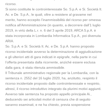
ricorso.
Si sono costituite le controinteressate So. S.p.A. e Si. Società It.
Ac. e De. S.p.A., le quali, oltre a resistere al gravame nel
merito, hanno eccepito l’inammissibilità del ricorso per omessa
notifica all’Amministrazione (in quanto, a decorrere dall’1 luglio
2019, in virtù della L.r. n. 6 del 3 aprile 2019, ARCA S.p.A. è
stata incorporata in Lombardia Informatica S.p.A., poi divenuta
ARIA.
So. S.p.A. e Si. Società It. Ac. e De. S.p.A. hanno proposto
ricorso incidentale avverso la determinazione di aggiudicazione
e gli ulteriori atti di gara indicati in epigrafe, nella parte in cui
l’offerta presentata dalla ricorrente, anziché essere esclusa
dalla gara, è stata ritenuta ammissibile.
Il Tribunale amministrativo regionale per la Lombardia, con la
sentenza n. 2552 del 16 luglio 2020, ha, anzitutto, respinto il
ricorso incidentale proposto dalle controinteressate e respinto,
altresì, il ricorso introduttivo integrato da plurimi motivi aggiunti.
Avverso tale sentenza ha proposto appello principale Ai.,
deducendo sei articolati motivi di censura che di seguito
saranno esaminati, e ne ha chiesto, previa sospensione