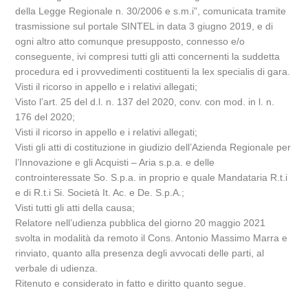
della Legge Regionale n. 30/2006 e s.m.i”, comunicata tramite
trasmissione sul portale SINTEL in data 3 giugno 2019, e di
ogni altro atto comunque presupposto, connesso e/o
conseguente, ivi compresi tutti gli atti concernenti la suddetta
procedura ed i provvedimenti costituenti la lex specialis di gara.
Visti il ricorso in appello e i relativi allegati;
Visto l’art. 25 del d.l. n. 137 del 2020, conv. con mod. in l. n.
176 del 2020;
Visti il ricorso in appello e i relativi allegati;
Visti gli atti di costituzione in giudizio dell’Azienda Regionale per
l’Innovazione e gli Acquisti – Aria s.p.a. e delle
controinteressate So. S.p.a. in proprio e quale Mandataria R.t.i
e di R.t.i Si. Società It. Ac. e De. S.p.A.;
Visti tutti gli atti della causa;
Relatore nell’udienza pubblica del giorno 20 maggio 2021
svolta in modalità da remoto il Cons. Antonio Massimo Marra e
rinviato, quanto alla presenza degli avvocati delle parti, al
verbale di udienza.
Ritenuto e considerato in fatto e diritto quanto segue.