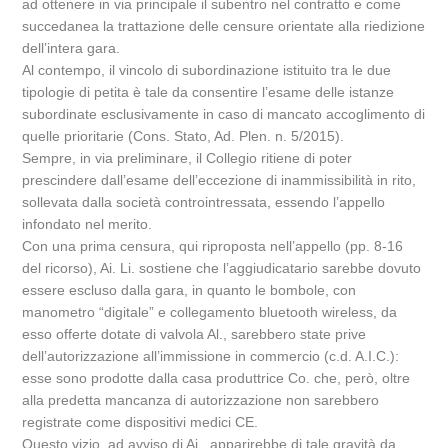
ad ottenere in via principale il subentro nel contratto e come
succedanea la trattazione delle censure orientate alla riedizione
dell’intera gara.
Al contempo, il vincolo di subordinazione istituito tra le due
tipologie di petita è tale da consentire l’esame delle istanze
subordinate esclusivamente in caso di mancato accoglimento di
quelle prioritarie (Cons. Stato, Ad. Plen. n. 5/2015).
Sempre, in via preliminare, il Collegio ritiene di poter
prescindere dall’esame dell’eccezione di inammissibilità in rito,
sollevata dalla società controintressata, essendo l’appello
infondato nel merito.
Con una prima censura, qui riproposta nell’appello (pp. 8-16
del ricorso), Ai. Li. sostiene che l’aggiudicatario sarebbe dovuto
essere escluso dalla gara, in quanto le bombole, con
manometro “digitale” e collegamento bluetooth wireless, da
esso offerte dotate di valvola Al., sarebbero state prive
dell’autorizzazione all’immissione in commercio (c.d. A.I.C.):
esse sono prodotte dalla casa produttrice Co. che, però, oltre
alla predetta mancanza di autorizzazione non sarebbero
registrate come dispositivi medici CE.
Questo vizio, ad avviso di Ai., apparirebbe di tale gravità da