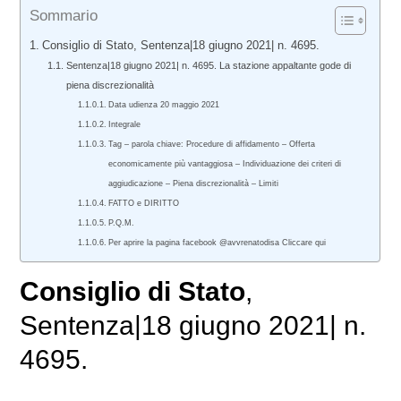
Sommario
Consiglio di Stato, Sentenza|18 giugno 2021| n. 4695.
Sentenza|18 giugno 2021| n. 4695. La stazione appaltante gode di
piena discrezionalità
Data udienza 20 maggio 2021
Integrale
Tag – parola chiave: Procedure di affidamento – Offerta
economicamente più vantaggiosa – Individuazione dei criteri di
aggiudicazione – Piena discrezionalità – Limiti
FATTO e DIRITTO
P.Q.M.
Per aprire la pagina facebook @avvrenatodisa Cliccare qui
Consiglio di Stato
,
Sentenza|18 giugno 2021| n.
4695.