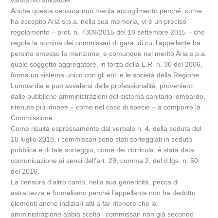
valutativo affidatole.
Anche questa censura non merita accoglimento perché, come
ha eccepito Aria s.p.a. nella sua memoria, vi è un preciso
regolamento – prot. n. 7309/2015 del 18 settembre 2015 – che
regola la nomina dei commissari di gara, di cui l’appellante ha
persino omesso la menzione, e comunque nel merito Aria s.p.a.
quale soggetto aggregatore, in forza della L.R. n. 30 del 2006,
forma un sistema unico con gli enti e le società della Regione
Lombardia e può avvalersi delle professionalità, provenienti
dalle pubbliche amministrazioni del sistema sanitario lombardo,
ritenute più idonee – come nel caso di specie – a comporre la
Commissione.
Come risulta espressamente dal verbale n. 4, della seduta del
10 luglio 2018, i commissari sono stati sorteggiati in seduta
pubblica e di tale sorteggio, come dei curricula, è stata data
comunicazione ai sensi dell’art. 29, comma 2, del d.lgs. n. 50
del 2016.
La censura d’altro canto, nella sua genericità, pecca di
astrattezza e formalismo perché l’appellante non ha dedotto
elementi anche indiziari atti a far ritenere che la
amministrazione abbia scelto i commissari non già secondo