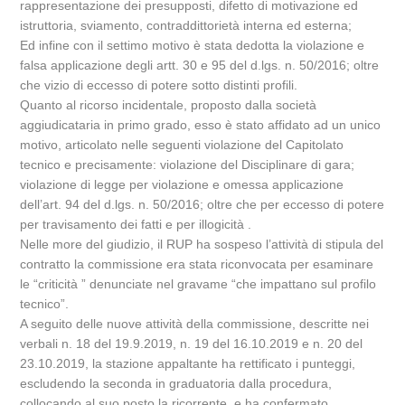
rappresentazione dei presupposti, difetto di motivazione ed
istruttoria, sviamento, contraddittorietà interna ed esterna;
Ed infine con il settimo motivo è stata dedotta la violazione e
falsa applicazione degli artt. 30 e 95 del d.lgs. n. 50/2016; oltre
che vizio di eccesso di potere sotto distinti profili.
Quanto al ricorso incidentale, proposto dalla società
aggiudicataria in primo grado, esso è stato affidato ad un unico
motivo, articolato nelle seguenti violazione del Capitolato
tecnico e precisamente: violazione del Disciplinare di gara;
violazione di legge per violazione e omessa applicazione
dell’art. 94 del d.lgs. n. 50/2016; oltre che per eccesso di potere
per travisamento dei fatti e per illogicità .
Nelle more del giudizio, il RUP ha sospeso l’attività di stipula del
contratto la commissione era stata riconvocata per esaminare
le “criticità ” denunciate nel gravame “che impattano sul profilo
tecnico”.
A seguito delle nuove attività della commissione, descritte nei
verbali n. 18 del 19.9.2019, n. 19 del 16.10.2019 e n. 20 del
23.10.2019, la stazione appaltante ha rettificato i punteggi,
escludendo la seconda in graduatoria dalla procedura,
collocando al suo posto la ricorrente, e ha confermato