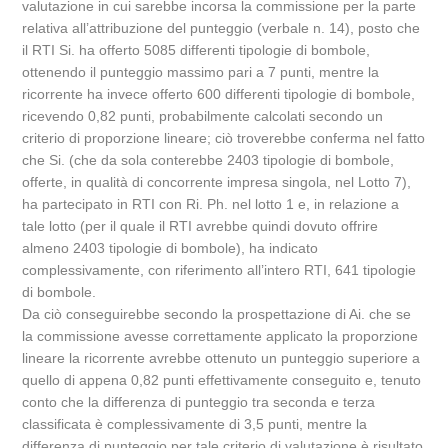
valutazione in cui sarebbe incorsa la commissione per la parte
relativa all’attribuzione del punteggio (verbale n. 14), posto che
il RTI Si. ha offerto 5085 differenti tipologie di bombole,
ottenendo il punteggio massimo pari a 7 punti, mentre la
ricorrente ha invece offerto 600 differenti tipologie di bombole,
ricevendo 0,82 punti, probabilmente calcolati secondo un
criterio di proporzione lineare; ciò troverebbe conferma nel fatto
che Si. (che da sola conterebbe 2403 tipologie di bombole,
offerte, in qualità di concorrente impresa singola, nel Lotto 7),
ha partecipato in RTI con Ri. Ph. nel lotto 1 e, in relazione a
tale lotto (per il quale il RTI avrebbe quindi dovuto offrire
almeno 2403 tipologie di bombole), ha indicato
complessivamente, con riferimento all’intero RTI, 641 tipologie
di bombole.
Da ciò conseguirebbe secondo la prospettazione di Ai. che se
la commissione avesse correttamente applicato la proporzione
lineare la ricorrente avrebbe ottenuto un punteggio superiore a
quello di appena 0,82 punti effettivamente conseguito e, tenuto
conto che la differenza di punteggio tra seconda e terza
classificata è complessivamente di 3,5 punti, mentre la
differenza di punteggio per tale criterio di valutazione è risultato