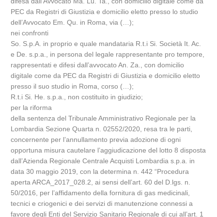
difesa dall’Avvocato Ma. Lu. Ta., con domicilio digitale come da
PEC da Registri di Giustizia e domicilio eletto presso lo studio
dell’Avvocato Em. Qu. in Roma, via (…);
nei confronti
So. S.p.A. in proprio e quale mandataria R.t.i Si. Società It. Ac.
e De. s.p.a., in persona del legale rappresentante pro tempore,
rappresentati e difesi dall’avvocato An. Za., con domicilio
digitale come da PEC da Registri di Giustizia e domicilio eletto
presso il suo studio in Roma, corso (…);
R.t.i Si. He. s.p.a., non costituito in giudizio;
per la riforma
della sentenza del Tribunale Amministrativo Regionale per la
Lombardia Sezione Quarta n. 02552/2020, resa tra le parti,
concernente per l’annullamento previa adozione di ogni
opportuna misura cautelare l’aggiudicazione del lotto 8 disposta
dall’Azienda Regionale Centrale Acquisti Lombardia s.p.a. in
data 30 maggio 2019, con la determina n. 442 “Procedura
aperta ARCA_2017_028.2, ai sensi dell’art. 60 del D.lgs. n.
50/2016, per l’affidamento della fornitura di gas medicinali,
tecnici e criogenici e dei servizi di manutenzione connessi a
favore degli Enti del Servizio Sanitario Regionale di cui all’art. 1