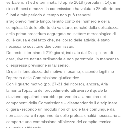
verbale n. 7) ed è terminata l’8 aprile 2019 (verbale n. 14): in
circa 6 mesi e mezzo la commissione ha valutato 25 offerte per
9 lotti e tale periodo di tempo non può ritenersi
irragionevolmente lungo, tenuto conto del numero e della
complessità delle offerte da valutare, nonché della delicatezza
della prima procedura aggregata nel settore merceologico di
cui è causa e del fatto che, nel corso delle attività, è stato
necessario sostituire due commissari.
Del resto il termine di 210 giorni, indicato dal Disciplinare di
gara, riveste natura ordinatoria e non perentoria, in mancanza
di espressa previsione in tal senso.
Di qui l’infondatezza del motivo in esame, essendo legittimo
l’operato della Commissione giudicatrice.
Con il quarto motivo (pp. 27-31 del ricorso), ancora, Aria
lamenta l’opacità del procedimento attraverso il quale la
stazione appaltante sarebbe pervenuta alla nomina dei
componenti della Commissione – disattendendo il disciplinare
di gara -secondo un modulo non chiaro e tale comunque da
non assicurare il reperimento delle professionalità necessarie a
comporre una commissione all’altezza del compito tecnico-