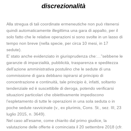
discrezionalità
Alla stregua di tali coordinate ermeneutiche non può ritenersi
quindi automaticamente illegittima una gara di appalto, per il
solo fatto che le relative operazioni si sono svolte in un lasso di
tempo non breve (nella specie, per circa 10 mesi, in 17
sedute).
E’ stato anche evidenziato in giurisprudenza che:…”sebbene le
garanzie di imparzialità, pubblicità, trasparenza e speditezza
dell’azione amministrativa postulino che le sedute di una
commissione di gara debbano ispirarsi al principio di
concentrazione e continuità, tale principio è, infatti, soltanto
tendenziale ed è suscettibile di deroga, potendo verificarsi
situazioni particolari che obiettivamente impediscono
l’espletamento di tutte le operazioni in una sola seduta o in
poche sedute ravvicinate (v., ex plurimis, Cons. St., sez. III, 23
luglio 2015, n. 3649).
Nel caso all’esame, come chiarito dal primo giudice, la
valutazione delle offerte è cominciata il 20 settembre 2018 (cfr.