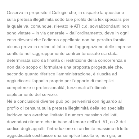
Osserva in proposito il Collegio che, in disparte la questione
sulla pretesa illegittimità sotto tale profilo della lex specialis per
la quale va, comunque, rilevato le ATI c.d. sovrabbondanti non
sono vietate – in via generale – dall’ordinamento, deve in ogni
caso rilevarsi che l’odierna appellante non ha peraltro fornito
alcuna prova in ordine al fatto che l’aggregazione delle imprese
confluite nel raggruppamento controinteressato sia stata
determinata solo da finalità di restrizione della concorrenza e
non dallo scopo di formulare una proposta progettuale che,
secondo quanto riferisce l’amministrazione, è riuscita ad
aggiudicarsi l’appalto proprio per l’apporto di molteplici
competenze e professionalità, funzionali all’ottimale
espletamento del servizio.
Né a conclusioni diverse può poi pervenirsi con riguardo al
profilo di censura sulla pretesa illegittimità della lex specialis
laddove non avrebbe limitato il numero massimo dei lotti,
dovendosi ritenere che in base al tenore dell’art. 51, co 3 del
codice degli appalti, l’introduzione di un limite massimo di lotto
aggiudicabili costituisce una semplice facoltà e, non già, un