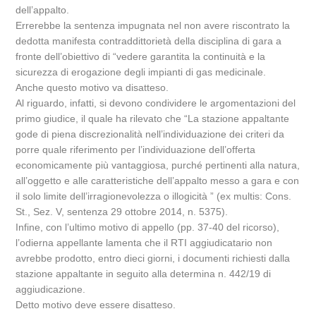
dell’appalto.
Errerebbe la sentenza impugnata nel non avere riscontrato la
dedotta manifesta contraddittorietà della disciplina di gara a
fronte dell’obiettivo di “vedere garantita la continuità e la
sicurezza di erogazione degli impianti di gas medicinale.
Anche questo motivo va disatteso.
Al riguardo, infatti, si devono condividere le argomentazioni del
primo giudice, il quale ha rilevato che “La stazione appaltante
gode di piena discrezionalità nell’individuazione dei criteri da
porre quale riferimento per l’individuazione dell’offerta
economicamente più vantaggiosa, purché pertinenti alla natura,
all’oggetto e alle caratteristiche dell’appalto messo a gara e con
il solo limite dell’irragionevolezza o illogicità ” (ex multis: Cons.
St., Sez. V, sentenza 29 ottobre 2014, n. 5375).
Infine, con l’ultimo motivo di appello (pp. 37-40 del ricorso),
l’odierna appellante lamenta che il RTI aggiudicatario non
avrebbe prodotto, entro dieci giorni, i documenti richiesti dalla
stazione appaltante in seguito alla determina n. 442/19 di
aggiudicazione.
Detto motivo deve essere disatteso.