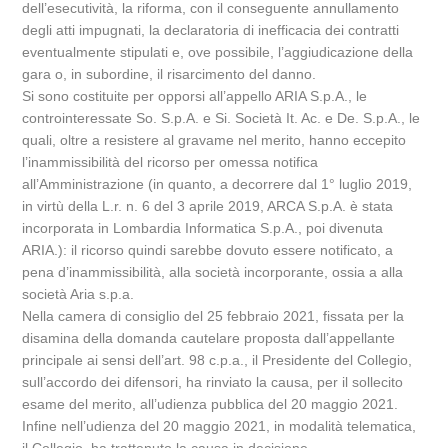
dell’esecutività, la riforma, con il conseguente annullamento
degli atti impugnati, la declaratoria di inefficacia dei contratti
eventualmente stipulati e, ove possibile, l’aggiudicazione della
gara o, in subordine, il risarcimento del danno.
Si sono costituite per opporsi all’appello ARIA S.p.A., le
controinteressate So. S.p.A. e Si. Società It. Ac. e De. S.p.A., le
quali, oltre a resistere al gravame nel merito, hanno eccepito
l’inammissibilità del ricorso per omessa notifica
all’Amministrazione (in quanto, a decorrere dal 1° luglio 2019,
in virtù della L.r. n. 6 del 3 aprile 2019, ARCA S.p.A. è stata
incorporata in Lombardia Informatica S.p.A., poi divenuta
ARIA.): il ricorso quindi sarebbe dovuto essere notificato, a
pena d’inammissibilità, alla società incorporante, ossia a alla
società Aria s.p.a.
Nella camera di consiglio del 25 febbraio 2021, fissata per la
disamina della domanda cautelare proposta dall’appellante
principale ai sensi dell’art. 98 c.p.a., il Presidente del Collegio,
sull’accordo dei difensori, ha rinviato la causa, per il sollecito
esame del merito, all’udienza pubblica del 20 maggio 2021.
Infine nell’udienza del 20 maggio 2021, in modalità telematica,