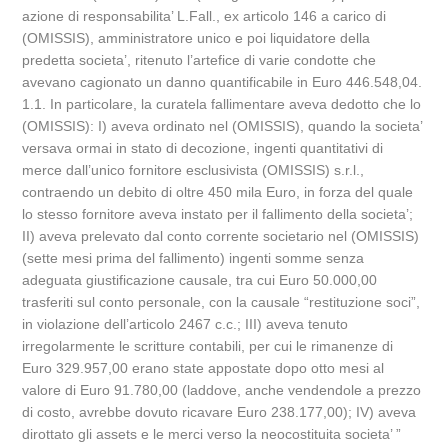
azione di responsabilita’ L.Fall., ex articolo 146 a carico di
(OMISSIS), amministratore unico e poi liquidatore della
predetta societa’, ritenuto l’artefice di varie condotte che
avevano cagionato un danno quantificabile in Euro 446.548,04.
1.1. In particolare, la curatela fallimentare aveva dedotto che lo
(OMISSIS): I) aveva ordinato nel (OMISSIS), quando la societa’
versava ormai in stato di decozione, ingenti quantitativi di
merce dall’unico fornitore esclusivista (OMISSIS) s.r.l.,
contraendo un debito di oltre 450 mila Euro, in forza del quale
lo stesso fornitore aveva instato per il fallimento della societa’;
II) aveva prelevato dal conto corrente societario nel (OMISSIS)
(sette mesi prima del fallimento) ingenti somme senza
adeguata giustificazione causale, tra cui Euro 50.000,00
trasferiti sul conto personale, con la causale “restituzione soci”,
in violazione dell’articolo 2467 c.c.; III) aveva tenuto
irregolarmente le scritture contabili, per cui le rimanenze di
Euro 329.957,00 erano state appostate dopo otto mesi al
valore di Euro 91.780,00 (laddove, anche vendendole a prezzo
di costo, avrebbe dovuto ricavare Euro 238.177,00); IV) aveva
dirottato gli assets e le merci verso la neocostituita societa’ ”