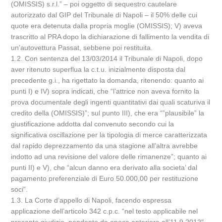
(OMISSIS) s.r.l.” – poi oggetto di sequestro cautelare
autorizzato dal GIP del Tribunale di Napoli – il 50% delle cui
quote era detenuta dalla propria moglie (OMISSIS); V) aveva
trascritto al PRA dopo la dichiarazione di fallimento la vendita di
un’autovettura Passat, sebbene poi restituita.
1.2. Con sentenza del 13/03/2014 il Tribunale di Napoli, dopo
aver ritenuto superflua la c.t.u. inizialmente disposta dal
precedente g.i., ha rigettato la domanda, ritenendo: quanto ai
punti I) e IV) sopra indicati, che “l’attrice non aveva fornito la
prova documentale degli ingenti quantitativi dai quali scaturiva il
credito della (OMISSIS)”; sul punto III), che era “”plausibile” la
giustificazione addotta dal convenuto secondo cui la
significativa oscillazione per la tipologia di merce caratterizzata
dal rapido deprezzamento da una stagione all’altra avrebbe
indotto ad una revisione del valore delle rimanenze”; quanto ai
punti II) e V), che “alcun danno era derivato alla societa’ dal
pagamento preferenziale di Euro 50.000,00 per restituzione
soci”.
1.3. La Corte d’appello di Napoli, facendo espressa
applicazione dell’articolo 342 c.p.c. “nel testo applicabile nel