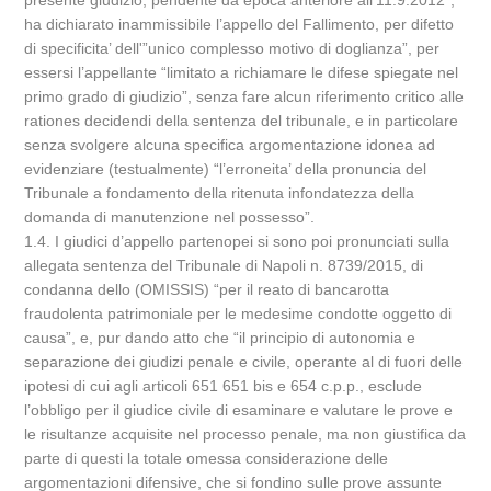
presente giudizio, pendente da epoca anteriore all’11.9.2012″,
ha dichiarato inammissibile l’appello del Fallimento, per difetto
di specificita’ dell'”unico complesso motivo di doglianza”, per
essersi l’appellante “limitato a richiamare le difese spiegate nel
primo grado di giudizio”, senza fare alcun riferimento critico alle
rationes decidendi della sentenza del tribunale, e in particolare
senza svolgere alcuna specifica argomentazione idonea ad
evidenziare (testualmente) “l’erroneita’ della pronuncia del
Tribunale a fondamento della ritenuta infondatezza della
domanda di manutenzione nel possesso”.
1.4. I giudici d’appello partenopei si sono poi pronunciati sulla
allegata sentenza del Tribunale di Napoli n. 8739/2015, di
condanna dello (OMISSIS) “per il reato di bancarotta
fraudolenta patrimoniale per le medesime condotte oggetto di
causa”, e, pur dando atto che “il principio di autonomia e
separazione dei giudizi penale e civile, operante al di fuori delle
ipotesi di cui agli articoli 651 651 bis e 654 c.p.p., esclude
l’obbligo per il giudice civile di esaminare e valutare le prove e
le risultanze acquisite nel processo penale, ma non giustifica da
parte di questi la totale omessa considerazione delle
argomentazioni difensive, che si fondino sulle prove assunte