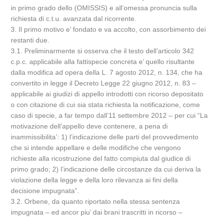
in primo grado dello (OMISSIS) e all’omessa pronuncia sulla
richiesta di c.t.u. avanzata dal ricorrente.
3. Il primo motivo e’ fondato e va accolto, con assorbimento dei
restanti due.
3.1. Preliminarmente si osserva che il testo dell’articolo 342
c.p.c. applicabile alla fattispecie concreta e’ quello risultante
dalla modifica ad opera della L. 7 agosto 2012, n. 134, che ha
convertito in legge il Decreto Legge 22 giugno 2012, n. 83 –
applicabile ai giudizi di appello introdotti con ricorso depositato
o con citazione di cui sia stata richiesta la notificazione, come
caso di specie, a far tempo dall’11 settembre 2012 – per cui “La
motivazione dell’appello deve contenere, a pena di
inammissibilita’: 1) l’indicazione delle parti del provvedimento
che si intende appellare e delle modifiche che vengono
richieste alla ricostruzione del fatto compiuta dal giudice di
primo grado; 2) l’indicazione delle circostanze da cui deriva la
violazione della legge e della loro rilevanza ai fini della
decisione impugnata”.
3.2. Orbene, da quanto riportato nella stessa sentenza
impugnata – ed ancor piu’ dai brani trascritti in ricorso –