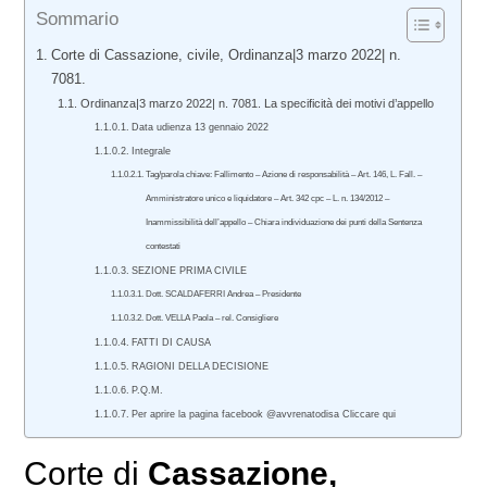
Sommario
Corte di Cassazione, civile, Ordinanza|3 marzo 2022| n.
7081.
Ordinanza|3 marzo 2022| n. 7081. La specificità dei motivi d’appello
Data udienza 13 gennaio 2022
Integrale
Tag/parola chiave: Fallimento – Azione di responsabilità – Art. 146, L. Fall. –
Amministratore unico e liquidatore – Art. 342 cpc – L. n. 134/2012 –
Inammissibilità dell’appello – Chiara individuazione dei punti della Sentenza
contestati
SEZIONE PRIMA CIVILE
Dott. SCALDAFERRI Andrea – Presidente
Dott. VELLA Paola – rel. Consigliere
FATTI DI CAUSA
RAGIONI DELLA DECISIONE
P.Q.M.
Per aprire la pagina facebook @avvrenatodisa Cliccare qui
Corte di
Cassazione,