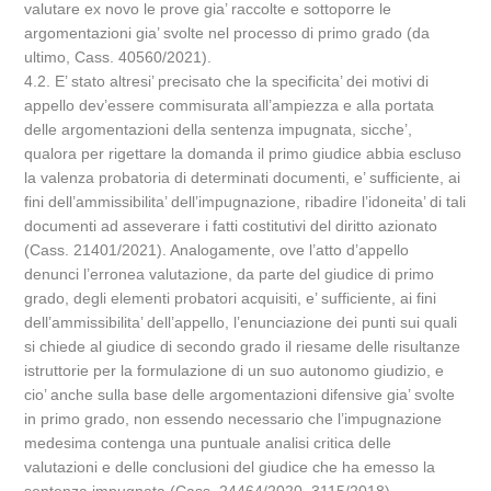
valutare ex novo le prove gia’ raccolte e sottoporre le
argomentazioni gia’ svolte nel processo di primo grado (da
ultimo, Cass. 40560/2021).
4.2. E’ stato altresi’ precisato che la specificita’ dei motivi di
appello dev’essere commisurata all’ampiezza e alla portata
delle argomentazioni della sentenza impugnata, sicche’,
qualora per rigettare la domanda il primo giudice abbia escluso
la valenza probatoria di determinati documenti, e’ sufficiente, ai
fini dell’ammissibilita’ dell’impugnazione, ribadire l’idoneita’ di tali
documenti ad asseverare i fatti costitutivi del diritto azionato
(Cass. 21401/2021). Analogamente, ove l’atto d’appello
denunci l’erronea valutazione, da parte del giudice di primo
grado, degli elementi probatori acquisiti, e’ sufficiente, ai fini
dell’ammissibilita’ dell’appello, l’enunciazione dei punti sui quali
si chiede al giudice di secondo grado il riesame delle risultanze
istruttorie per la formulazione di un suo autonomo giudizio, e
cio’ anche sulla base delle argomentazioni difensive gia’ svolte
in primo grado, non essendo necessario che l’impugnazione
medesima contenga una puntuale analisi critica delle
valutazioni e delle conclusioni del giudice che ha emesso la