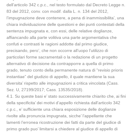
dell’articolo 342 c.p.c., nel testo formulato dal Decreto Legge n.
83 del 2012, conv. con modif. dalla L. n. 134 del 2012,
l’impugnazione deve contenere, a pena di inammissibilita’, una
chiara individuazione delle questioni e dei punti contestati della
sentenza impugnata e, con essi, delle relative doglianze,
affiancando alla parte volitiva una parte argomentativa che
confuti e contrasti le ragioni addotte dal primo giudice,
precisando, pero’, che non occorre all’uopo l’utilizzo di
particolari forme sacramentali o la redazione di un progetto
alternativo di decisione da contrapporre a quella di primo
grado, tenuto conto della permanente natura di “revisio prioris
instantiae” del giudizio di appello, il quale mantiene la sua
diversita’ rispetto alle impugnazioni a critica vincolata (Cass.
Sez. U, 27199/2017; Cass. 13535/2018).
4.1. Su queste basi e’ stato successivamente chiarito che, ai fini
della specificita’ dei motivi d’appello richiesta dall’articolo 342
c.p.c., e’ sufficiente una chiara esposizione delle doglianze
rivolte alla pronuncia impugnata, sicche’ l’appellante che
lamenti l’erronea ricostruzione dei fatti da parte del giudice di
primo grado puo’ limitarsi a chiedere al giudice di appello di