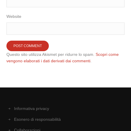
Website
Questo sito utilizza Akismet per ridurre lo spam.
Scopri come
vengono elaborati i dati derivati dai commenti
.
Informativa privacy
Esonero di responsabilità
Collaborazioni