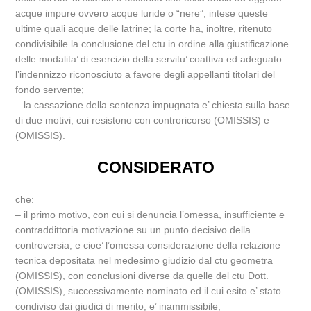
acque impure ovvero acque luride o “nere”, intese queste
ultime quali acque delle latrine; la corte ha, inoltre, ritenuto
condivisibile la conclusione del ctu in ordine alla giustificazione
delle modalita’ di esercizio della servitu’ coattiva ed adeguato
l’indennizzo riconosciuto a favore degli appellanti titolari del
fondo servente;
– la cassazione della sentenza impugnata e’ chiesta sulla base
di due motivi, cui resistono con controricorso (OMISSIS) e
(OMISSIS).
CONSIDERATO
che:
– il primo motivo, con cui si denuncia l’omessa, insufficiente e
contraddittoria motivazione su un punto decisivo della
controversia, e cioe’ l’omessa considerazione della relazione
tecnica depositata nel medesimo giudizio dal ctu geometra
(OMISSIS), con conclusioni diverse da quelle del ctu Dott.
(OMISSIS), successivamente nominato ed il cui esito e’ stato
condiviso dai giudici di merito, e’ inammissibile;