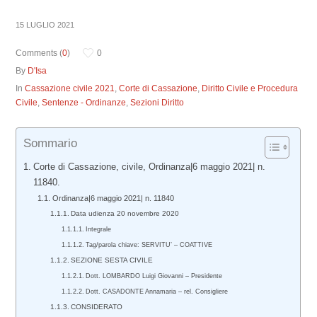
15 LUGLIO 2021
Comments (
0
)
0
By
D'Isa
In
Cassazione civile 2021
,
Corte di Cassazione
,
Diritto Civile e Procedura
Civile
,
Sentenze - Ordinanze
,
Sezioni Diritto
Sommario
Corte di Cassazione, civile, Ordinanza|6 maggio 2021| n.
11840.
Ordinanza|6 maggio 2021| n. 11840
Data udienza 20 novembre 2020
Integrale
Tag/parola chiave: SERVITU’ – COATTIVE
SEZIONE SESTA CIVILE
Dott. LOMBARDO Luigi Giovanni – Presidente
Dott. CASADONTE Annamaria – rel. Consigliere
CONSIDERATO