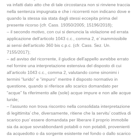
va infatti dato atto che di tale circostanza non si rinviene traccia
nella sentenza impugnata e che i ricorrenti non indicano dove e
quando la stessa sia stata dagli stessi eccepita prima del
presente ricorso (cfr. Cass. 19350/2005; 15196/2018);
– il secondo motivo, con cui si denuncia la violazione ed errata
applicazione dell’articolo 1043 c.c., comma 2, e’ inammissibile
ai sensi dell’articolo 360 bis c.p.c. (cfr. Cass. Sez. Un.
7155/2017);
– ad avviso del ricorrente, il giudice dell’appello avrebbe errato
nel fornire una interpretazione estensiva del disposto di cui
all’articolo 1043 c.c., comma 2, valutando come sinonimi i
termini “lurido” e “impuro” mentre il disposto normativo in
questione, quando si riferisce allo scarico domandato per
“acque” fa riferimento alle (sole) acque impure e non alle acque
luride;
– l’assunto non trova riscontro nella consolidata interpretazione
di legittimita’ che, diversamente, ritiene che la servitu’ coattiva di
scarico puo’ essere domandata per liberare il proprio immobile
sia da acque sovrabbondanti potabili o non potabili, provenienti
da acquedotto o da sorgente esistente nel fondo o dallo scarico