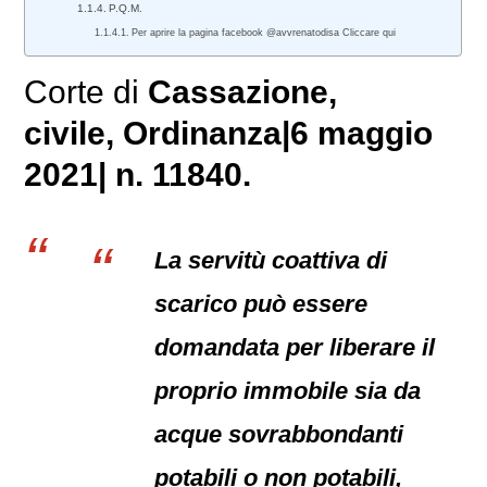
P.Q.M.
Per aprire la pagina facebook @avvrenatodisa Cliccare qui
Corte di
Cassazione,
civile
, Ordinanza|6 maggio
2021| n. 11840.
La servitù coattiva di
scarico può essere
domandata per liberare il
proprio immobile sia da
acque sovrabbondanti
potabili o non potabili,