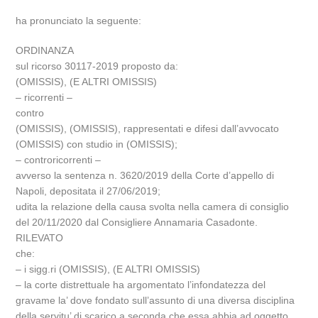
ha pronunciato la seguente:
ORDINANZA
sul ricorso 30117-2019 proposto da:
(OMISSIS), (E ALTRI OMISSIS)
– ricorrenti –
contro
(OMISSIS), (OMISSIS), rappresentati e difesi dall’avvocato
(OMISSIS) con studio in (OMISSIS);
– controricorrenti –
avverso la sentenza n. 3620/2019 della Corte d’appello di
Napoli, depositata il 27/06/2019;
udita la relazione della causa svolta nella camera di consiglio
del 20/11/2020 dal Consigliere Annamaria Casadonte.
RILEVATO
che:
– i sigg.ri (OMISSIS), (E ALTRI OMISSIS)
– la corte distrettuale ha argomentato l’infondatezza del
gravame la’ dove fondato sull’assunto di una diversa disciplina
della servitu’ di scarico a seconda che essa abbia ad oggetto