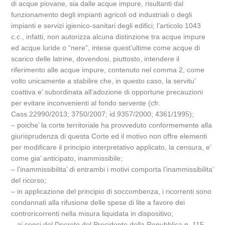
di acque piovane, sia dalle acque impure, risultanti dal
funzionamento degli impianti agricoli od industriali o degli
impianti e servizi igienico-sanitari degli edifici; l’articolo 1043
c.c., infatti, non autorizza alcuna distinzione tra acque impure
ed acque luride o “nere”, intese quest’ultime come acque di
scarico delle latrine, dovendosi, piuttosto, intendere il
riferimento alle acque impure, contenuto nel comma 2, come
volto unicamente a stabilire che, in questo caso, la servitu’
coattiva e’ subordinata all’adozione di opportune precauzioni
per evitare inconvenienti al fondo servente (cfr.
Cass.22990/2013; 3750/2007; id.9357/2000; 4361/1995);
– poiche’ la corte territoriale ha provveduto conformemente alla
giurisprudenza di questa Corte ed il motivo non offre elementi
per modificare il principio interpretativo applicato, la censura, e’
come gia’ anticipato, inammissibile;
– l’inammissibilita’ di entrambi i motivi comporta l’inammissibilita’
del ricorso;
– in applicazione del principio di soccombenza, i ricorrenti sono
condannati alla rifusione delle spese di lite a favore dei
controricorrenti nella misura liquidata in dispositivo;
– ai sensi del Decreto del Presidente della Repubblica n. 115