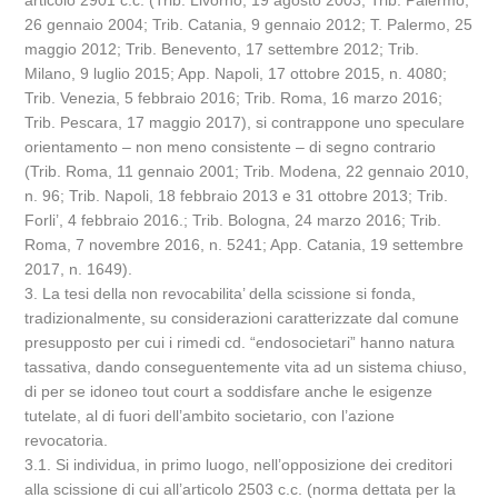
articolo 2901 c.c. (Trib. Livorno, 19 agosto 2003; Trib. Palermo,
26 gennaio 2004; Trib. Catania, 9 gennaio 2012; T. Palermo, 25
maggio 2012; Trib. Benevento, 17 settembre 2012; Trib.
Milano, 9 luglio 2015; App. Napoli, 17 ottobre 2015, n. 4080;
Trib. Venezia, 5 febbraio 2016; Trib. Roma, 16 marzo 2016;
Trib. Pescara, 17 maggio 2017), si contrappone uno speculare
orientamento – non meno consistente – di segno contrario
(Trib. Roma, 11 gennaio 2001; Trib. Modena, 22 gennaio 2010,
n. 96; Trib. Napoli, 18 febbraio 2013 e 31 ottobre 2013; Trib.
Forli’, 4 febbraio 2016.; Trib. Bologna, 24 marzo 2016; Trib.
Roma, 7 novembre 2016, n. 5241; App. Catania, 19 settembre
2017, n. 1649).
3. La tesi della non revocabilita’ della scissione si fonda,
tradizionalmente, su considerazioni caratterizzate dal comune
presupposto per cui i rimedi cd. “endosocietari” hanno natura
tassativa, dando conseguentemente vita ad un sistema chiuso,
di per se idoneo tout court a soddisfare anche le esigenze
tutelate, al di fuori dell’ambito societario, con l’azione
revocatoria.
3.1. Si individua, in primo luogo, nell’opposizione dei creditori
alla scissione di cui all’articolo 2503 c.c. (norma dettata per la