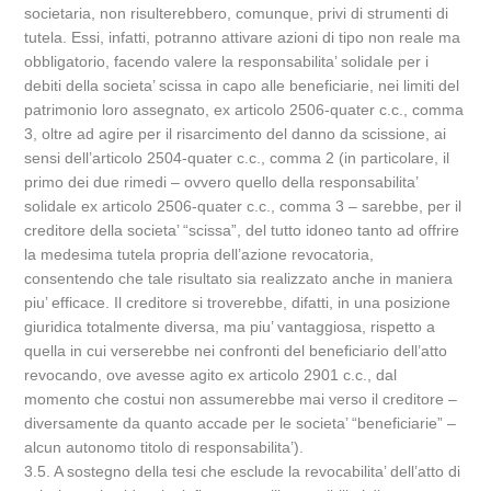
societaria, non risulterebbero, comunque, privi di strumenti di
tutela. Essi, infatti, potranno attivare azioni di tipo non reale ma
obbligatorio, facendo valere la responsabilita’ solidale per i
debiti della societa’ scissa in capo alle beneficiarie, nei limiti del
patrimonio loro assegnato, ex articolo 2506-quater c.c., comma
3, oltre ad agire per il risarcimento del danno da scissione, ai
sensi dell’articolo 2504-quater c.c., comma 2 (in particolare, il
primo dei due rimedi – ovvero quello della responsabilita’
solidale ex articolo 2506-quater c.c., comma 3 – sarebbe, per il
creditore della societa’ “scissa”, del tutto idoneo tanto ad offrire
la medesima tutela propria dell’azione revocatoria,
consentendo che tale risultato sia realizzato anche in maniera
piu’ efficace. Il creditore si troverebbe, difatti, in una posizione
giuridica totalmente diversa, ma piu’ vantaggiosa, rispetto a
quella in cui verserebbe nei confronti del beneficiario dell’atto
revocando, ove avesse agito ex articolo 2901 c.c., dal
momento che costui non assumerebbe mai verso il creditore –
diversamente da quanto accade per le societa’ “beneficiarie” –
alcun autonomo titolo di responsabilita’).
3.5. A sostegno della tesi che esclude la revocabilita’ dell’atto di