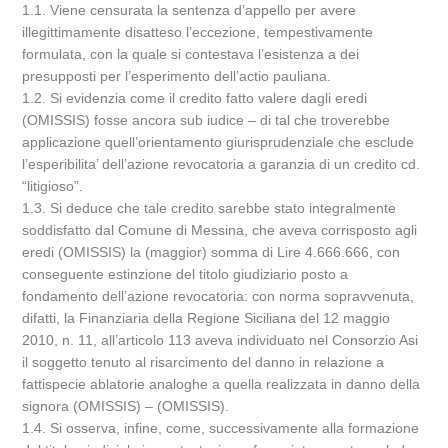
1.1. Viene censurata la sentenza d’appello per avere
illegittimamente disatteso l’eccezione, tempestivamente
formulata, con la quale si contestava l’esistenza a dei
presupposti per l’esperimento dell’actio pauliana.
1.2. Si evidenzia come il credito fatto valere dagli eredi
(OMISSIS) fosse ancora sub iudice – di tal che troverebbe
applicazione quell’orientamento giurisprudenziale che esclude
l’esperibilita’ dell’azione revocatoria a garanzia di un credito cd.
“litigioso”.
1.3. Si deduce che tale credito sarebbe stato integralmente
soddisfatto dal Comune di Messina, che aveva corrisposto agli
eredi (OMISSIS) la (maggior) somma di Lire 4.666.666, con
conseguente estinzione del titolo giudiziario posto a
fondamento dell’azione revocatoria: con norma sopravvenuta,
difatti, la Finanziaria della Regione Siciliana del 12 maggio
2010, n. 11, all’articolo 113 aveva individuato nel Consorzio Asi
il soggetto tenuto al risarcimento del danno in relazione a
fattispecie ablatorie analoghe a quella realizzata in danno della
signora (OMISSIS) – (OMISSIS).
1.4. Si osserva, infine, come, successivamente alla formazione