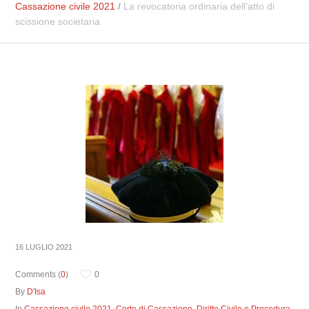
Cassazione civile 2021
/
La revocatoria ordinaria dell’atto di
scissione societaria
16 LUGLIO 2021
Comments (
0
)
0
By
D'Isa