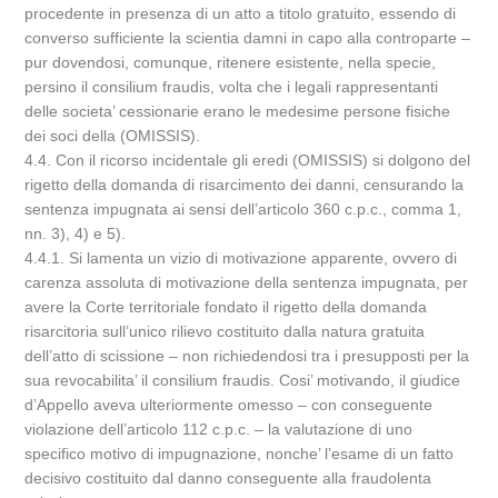
procedente in presenza di un atto a titolo gratuito, essendo di
converso sufficiente la scientia damni in capo alla controparte –
pur dovendosi, comunque, ritenere esistente, nella specie,
persino il consilium fraudis, volta che i legali rappresentanti
delle societa’ cessionarie erano le medesime persone fisiche
dei soci della (OMISSIS).
4.4. Con il ricorso incidentale gli eredi (OMISSIS) si dolgono del
rigetto della domanda di risarcimento dei danni, censurando la
sentenza impugnata ai sensi dell’articolo 360 c.p.c., comma 1,
nn. 3), 4) e 5).
4.4.1. Si lamenta un vizio di motivazione apparente, ovvero di
carenza assoluta di motivazione della sentenza impugnata, per
avere la Corte territoriale fondato il rigetto della domanda
risarcitoria sull’unico rilievo costituito dalla natura gratuita
dell’atto di scissione – non richiedendosi tra i presupposti per la
sua revocabilita’ il consilium fraudis. Cosi’ motivando, il giudice
d’Appello aveva ulteriormente omesso – con conseguente
violazione dell’articolo 112 c.p.c. – la valutazione di uno
specifico motivo di impugnazione, nonche’ l’esame di un fatto
decisivo costituito dal danno conseguente alla fraudolenta