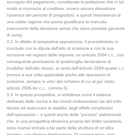
surrogato del pagamento, considerata la prelazione che in tal
modo si riconosce al creditore, ovvero ancora dimostrare
l’assenza del pericolo di pregiudizio, e quindi l’inesistenza di
una valida ragione che possa giustificare la mancata
esecuzione della decisione senza che siano prestate garanzie
di sorta).
3.2. In difetto di tempestiva opposizione, il procedimento si
conclude con la stipula dell’atto di scissione e con la sua
iscrizione nel registro delle imprese, ex articolo 2504 c.c., con
conseguente preclusione di qualsivoglia declaratoria di
invalidita’ dell’atto stesso, ai sensi dell’articolo 2504-quater c.c.
(norma a sua volta applicabile anche alle operazioni di
scissione, sempre in virtu’ del richiamo di cui al gia’ citato
articolo 2506-ter c.c., comma 5).
3.3. In questa prospettiva, si sottolinea come il sistema
delineato dalle norme e dai rimedi endosocietari sia del tutto
idoneo ad assicurare la stabilita’ degli effetti complessivi
dell’operazione – e quindi anche delle “porzioni” patrimoniali
che, in una prospettiva dinamica propria del diritto societario,
sono oramai entrate a far parte della struttura di un’altra
impresa, con diversa destinazione. Di conseguenza, non