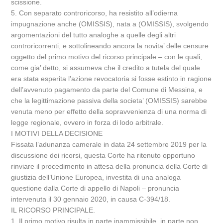
scissione.
5. Con separato controricorso, ha resistito all’odierna
impugnazione anche (OMISSIS), nata a (OMISSIS), svolgendo
argomentazioni del tutto analoghe a quelle degli altri
controricorrenti, e sottolineando ancora la novita’ delle censure
oggetto del primo motivo del ricorso principale – con le quali,
come gia’ detto, si assumeva che il credito a tutela del quale
era stata esperita l’azione revocatoria si fosse estinto in ragione
dell’avvenuto pagamento da parte del Comune di Messina, e
che la legittimazione passiva della societa’ (OMISSIS) sarebbe
venuta meno per effetto della sopravvenienza di una norma di
legge regionale, ovvero in forza di lodo arbitrale.
I MOTIVI DELLA DECISIONE
Fissata l’adunanza camerale in data 24 settembre 2019 per la
discussione dei ricorsi, questa Corte ha ritenuto opportuno
rinviare il procedimento in attesa della pronuncia della Corte di
giustizia dell’Unione Europea, investita di una analoga
questione dalla Corte di appello di Napoli – pronuncia
intervenuta il 30 gennaio 2020, in causa C-394/18.
IL RICORSO PRINCIPALE.
1. Il primo motivo risulta in parte inammissibile, in parte non