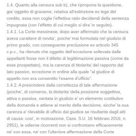
1.4. Quanto alla censura sub b), che ripropone la questione,
gia’ oggetto di gravame, relativa all’estinzione ex lege del
credito, essa non coglie l’effettiva ratio decidendi della sentenza
impugnata (con l’effetto di cui meglio si dira’ in seguito).
1.4.1. La Corte messinese, dopo aver affermato che la censura
aveva carattere di novita’, poiche’ mai formulata nel giudizio di
primo grado, con conseguente preclusione ex articolo 345
c.p.c., ha ritenuto che oggetto dell’eccezione sollevata dalle
appellanti fosse non il difetto di legittimazione passiva (come da
esse prospettato), ma la carenza di titolarita’ del rapporto dal
lato passivo, eccezione in ordine alla quale “al giudice di
appello non era consentito l’esame d’ufficio”.
1.4.2. A prescindere dalla correttezza di tale affermazione
(poiche’, di converso, la titolarita’ della posizione soggettiva,
attiva o passiva, vantata in giudizio e’ un elemento costitutivo
della domanda e attiene al merito della decisione, sicche’ la sua
carenza e’ rilevabile di ufficio dal giudice se risultante dagli atti
di causa: cosi’, in motivazione, Cass. S.U. 16 febbraio 2016, n.
2951), le odierne ricorrenti non si confrontano efficacemente
ne’ con essa, ne’ con l’ulteriore affermazione della Corte