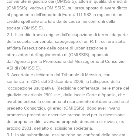
convenute in giudizio dai (OMISSIS), attori in qualita’ di eredi di
(OMISSIS), vedova (OMISSIS), sul presupposto di avere diritto
al pagamento dell’importo di Euro 4.111.982 in ragione di un
credito spettante alla loro dante causa nei confronti della
societa’ (OMISSIS).
2.1. Il credito traeva origine dall’occupazione di terreni da parte
della societa’ convenuta, capogruppo di un R.T.I. cui era stata
affidata l’esecuzione delle opere di urbanizzazione e
attrezzature dell’agglomerato di (OMISSIS), appaltate
dall’Agenzia per la Promozione del Mezzogiorno al Consorzio
ASI di (OMISSIS).
3. Accertata e dichiarata dal Tribunale di Messina, con
sentenza n. 2091 del 20 dicembre 2006, la fattispecie della
“occupazione usurpativa” (decisione confermata, nelle more del
giudizio ex articolo 2901 c.c., dalla locale Corte d’Appello, che
avrebbe esteso la condanna al risarcimento del danno anche al
predetto Consorzio), gli eredi (OMISSIS), dopo aver invano
promosso procedure esecutive presso terzi per la riscossione
del proprio credito, avevano proposto domanda di revoca, ex
articolo 2901, dell’atto di scissione societaria.
3.1. In via subordinata, essi agirono nei confronti delle societa’