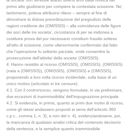
la societa’ non avrebbe atteso diversi anni dalla notifica del
primo atto giudiziario per compiere la contestata scissione. Ne’,
tantomeno, poteva attribuirsi rilievo – sempre al fine di
dimostrare la dolosa preordinazione del pregiudizio delle
ragioni creditorie dei (OMISSIS) – alla coincidenza delle figure
dei soci delle tre societa’, circostanza di per se inidonea a
costituire prova del pur necessario consilium fraudis sotteso
all’atto di scissione, come ulteriormente confermato dal fatto
che l’operazione fu soltanto parziale, onde consentire la
prosecuzione dell’attivita’ della societa’ (OMISSIS).
4. Hanno resistito al ricorso (OMISSIS), (OMISSIS), (OMISSIS)
(nata a (OMISSIS)), (OMISSIS), (OMISSIS) e (OMISSIS),
proponendo a loro volta ricorso incidentale, sulla base di un
unico motivo (articolato in tre censure).
4.1. Con il controricorso, vengono formulate, in via preliminare,
due eccezioni di inammissibilita’ dell’impugnazione principale.
4.2. Si evidenzia, in primis, quanto ai primi due motivi di ricorso,
come gli stessi andassero proposti ai sensi dell’articolo 360
c.p.c., comma 1, n. 3), e non del n. 4), evidenziandosene, poi,
la mancanza di qualsiasi analisi critica del contenuto decisorio
della sentenza, e la semplice quanto inammissibile