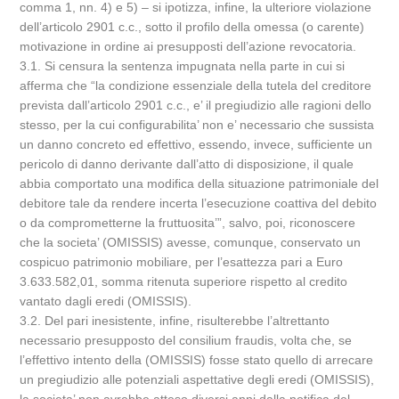
comma 1, nn. 4) e 5) – si ipotizza, infine, la ulteriore violazione
dell’articolo 2901 c.c., sotto il profilo della omessa (o carente)
motivazione in ordine ai presupposti dell’azione revocatoria.
3.1. Si censura la sentenza impugnata nella parte in cui si
afferma che “la condizione essenziale della tutela del creditore
prevista dall’articolo 2901 c.c., e’ il pregiudizio alle ragioni dello
stesso, per la cui configurabilita’ non e’ necessario che sussista
un danno concreto ed effettivo, essendo, invece, sufficiente un
pericolo di danno derivante dall’atto di disposizione, il quale
abbia comportato una modifica della situazione patrimoniale del
debitore tale da rendere incerta l’esecuzione coattiva del debito
o da comprometterne la fruttuosita’”, salvo, poi, riconoscere
che la societa’ (OMISSIS) avesse, comunque, conservato un
cospicuo patrimonio mobiliare, per l’esattezza pari a Euro
3.633.582,01, somma ritenuta superiore rispetto al credito
vantato dagli eredi (OMISSIS).
3.2. Del pari inesistente, infine, risulterebbe l’altrettanto
necessario presupposto del consilium fraudis, volta che, se
l’effettivo intento della (OMISSIS) fosse stato quello di arrecare
un pregiudizio alle potenziali aspettative degli eredi (OMISSIS),