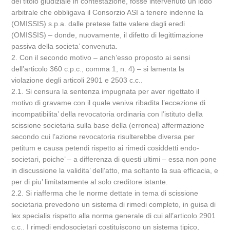
del titolo giudiziale in contestazione, fosse intervenuto un lodo
arbitrale che obbligava il Consorzio ASI a tenere indenne la
(OMISSIS) s.p.a. dalle pretese fatte valere dagli eredi
(OMISSIS) – donde, nuovamente, il difetto di legittimazione
passiva della societa’ convenuta.
2. Con il secondo motivo – anch’esso proposto ai sensi
dell’articolo 360 c.p.c., comma 1, n. 4) – si lamenta la
violazione degli articoli 2901 e 2503 c.c..
2.1. Si censura la sentenza impugnata per aver rigettato il
motivo di gravame con il quale veniva ribadita l’eccezione di
incompatibilita’ della revocatoria ordinaria con l’istituto della
scissione societaria sulla base della (erronea) affermazione
secondo cui l’azione revocatoria risulterebbe diversa per
petitum e causa petendi rispetto ai rimedi cosiddetti endo-
societari, poiche’ – a differenza di questi ultimi – essa non pone
in discussione la validita’ dell’atto, ma soltanto la sua efficacia, e
per di piu’ limitatamente al solo creditore istante.
2.2. Si riafferma che le norme dettate in tema di scissione
societaria prevedono un sistema di rimedi completo, in guisa di
lex specialis rispetto alla norma generale di cui all’articolo 2901
c.c.. I rimedi endosocietari costituiscono un sistema tipico,