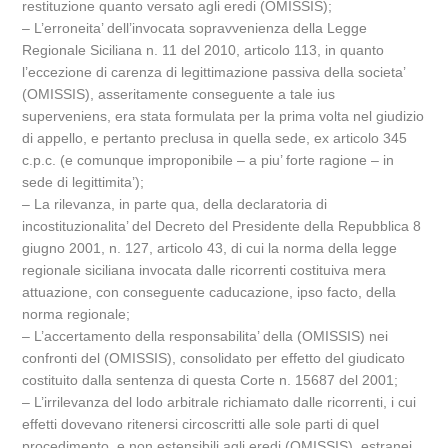
restituzione quanto versato agli eredi (OMISSIS);
– L’erroneita’ dell’invocata sopravvenienza della Legge
Regionale Siciliana n. 11 del 2010, articolo 113, in quanto
l’eccezione di carenza di legittimazione passiva della societa’
(OMISSIS), asseritamente conseguente a tale ius
superveniens, era stata formulata per la prima volta nel giudizio
di appello, e pertanto preclusa in quella sede, ex articolo 345
c.p.c. (e comunque improponibile – a piu’ forte ragione – in
sede di legittimita’);
– La rilevanza, in parte qua, della declaratoria di
incostituzionalita’ del Decreto del Presidente della Repubblica 8
giugno 2001, n. 127, articolo 43, di cui la norma della legge
regionale siciliana invocata dalle ricorrenti costituiva mera
attuazione, con conseguente caducazione, ipso facto, della
norma regionale;
– L’accertamento della responsabilita’ della (OMISSIS) nei
confronti del (OMISSIS), consolidato per effetto del giudicato
costituito dalla sentenza di questa Corte n. 15687 del 2001;
– L’irrilevanza del lodo arbitrale richiamato dalle ricorrenti, i cui
effetti dovevano ritenersi circoscritti alle sole parti di quel
procedimento, e non estensibili agli eredi (OMISSIS), estranei