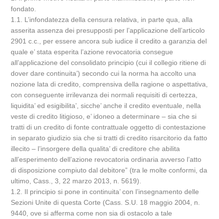
fondato.
1.1. L’infondatezza della censura relativa, in parte qua, alla
asserita assenza dei presupposti per l’applicazione dell’articolo
2901 c.c., per essere ancora sub iudice il credito a garanzia del
quale e’ stata esperita l’azione revocatoria consegue
all’applicazione del consolidato principio (cui il collegio ritiene di
dover dare continuita’) secondo cui la norma ha accolto una
nozione lata di credito, comprensiva della ragione o aspettativa,
con conseguente irrilevanza dei normali requisiti di certezza,
liquidita’ ed esigibilita’, sicche’ anche il credito eventuale, nella
veste di credito litigioso, e’ idoneo a determinare – sia che si
tratti di un credito di fonte contrattuale oggetto di contestazione
in separato giudizio sia che si tratti di credito risarcitorio da fatto
illecito – l’insorgere della qualita’ di creditore che abilita
all’esperimento dell’azione revocatoria ordinaria avverso l’atto
di disposizione compiuto dal debitore” (tra le molte conformi, da
ultimo, Cass., 3, 22 marzo 2013, n. 5619).
1.2. Il principio si pone in continuita’ con l’insegnamento delle
Sezioni Unite di questa Corte (Cass. S.U. 18 maggio 2004, n.
9440, ove si afferma come non sia di ostacolo a tale