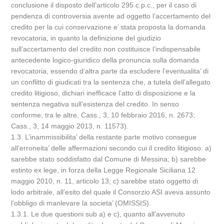
conclusione il disposto dell’articolo 295 c.p.c., per il caso di
pendenza di controversia avente ad oggetto l’accertamento del
credito per la cui conservazione e’ stata proposta la domanda
revocatoria, in quanto la definizione del giudizio
sull’accertamento del credito non costituisce l’indispensabile
antecedente logico-giuridico della pronuncia sulla domanda
revocatoria, essendo d’altra parte da escludere l’eventualita’ di
un conflitto di giudicati tra la sentenza che, a tutela dell’allegato
credito litigioso, dichiari inefficace l’atto di disposizione e la
sentenza negativa sull’esistenza del credito. In senso
conforme, tra le altre, Cass., 3, 10 febbraio 2016, n. 2673;
Cass., 3, 14 maggio 2013, n. 11573).
1.3. L’inammissibilita’ della restante parte motivo consegue
all’erroneita’ delle affermazioni secondo cui il credito litigioso: a)
sarebbe stato soddisfatto dal Comune di Messina; b) sarebbe
estinto ex lege, in forza della Legge Regionale Siciliana 12
maggio 2010, n. 11, articolo 13; c) sarebbe stato oggetto di
lodo arbitrale, all’esito del quale il Consorzio ASI aveva assunto
l’obbligo di manlevare la societa’ (OMISSIS).
1.3.1. Le due questioni sub a) e c), quanto all’avvenuto