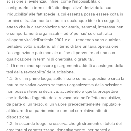
scissione si evidenzia, infine, come l’impossibilita’ di
configurarlo in termini di “atto dispositivo” derivi dalla sua
irriducibilita’ alle fattispecie la cui essenza possa essere colta in
termini di trasferimento di beni a qualunque titolo tra soggetti,
atteso che la disarticolazione societaria, semmai, interessa beni
e comportamenti organizzati – ed e’ per cio’ solo sottratta
all’operativita’ dell’articolo 2901 c.c. – rendendo vano qualsiasi
tentativo volto a isolare, all’interno di tale unitaria operazione,
l’assegnazione patrimoniale al fine di pervenire ad una sua
qualificazione in termini di onerosita’ o gratuita’.
4. Di non minor spessore gli argomenti addotti a sostegno della
tesi della revocabilita’ della scissione.
4.1. Si e’, in primo luogo, sottolineato come la questione circa la
natura traslativa ovvero soltanto riorganizzativa della scissione
non possa ritenersi decisiva, accedendo a quella prospettiva
che individua l’oggetto della revocatoria nell’effetto acquisitivo,
da parte di un terzo, di un valore precedentemente imputabile
al titolare di un patrimonio, e non nel correlativo atto di
disposizione.
4.2. In secondo luogo, si osserva che gli strumenti di tutela del
creditore si caratterizzano, rispettivamente, per genesi e