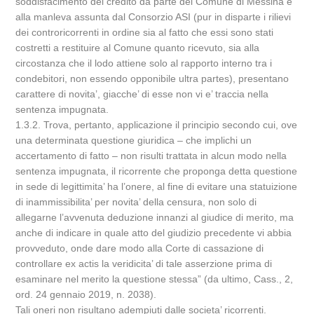
soddisfacimento del credito da parte del Comune di Messina e
alla manleva assunta dal Consorzio ASI (pur in disparte i rilievi
dei controricorrenti in ordine sia al fatto che essi sono stati
costretti a restituire al Comune quanto ricevuto, sia alla
circostanza che il lodo attiene solo al rapporto interno tra i
condebitori, non essendo opponibile ultra partes), presentano
carattere di novita’, giacche’ di esse non vi e’ traccia nella
sentenza impugnata.
1.3.2. Trova, pertanto, applicazione il principio secondo cui, ove
una determinata questione giuridica – che implichi un
accertamento di fatto – non risulti trattata in alcun modo nella
sentenza impugnata, il ricorrente che proponga detta questione
in sede di legittimita’ ha l’onere, al fine di evitare una statuizione
di inammissibilita’ per novita’ della censura, non solo di
allegarne l’avvenuta deduzione innanzi al giudice di merito, ma
anche di indicare in quale atto del giudizio precedente vi abbia
provveduto, onde dare modo alla Corte di cassazione di
controllare ex actis la veridicita’ di tale asserzione prima di
esaminare nel merito la questione stessa” (da ultimo, Cass., 2,
ord. 24 gennaio 2019, n. 2038).
Tali oneri non risultano adempiuti dalle societa’ ricorrenti.