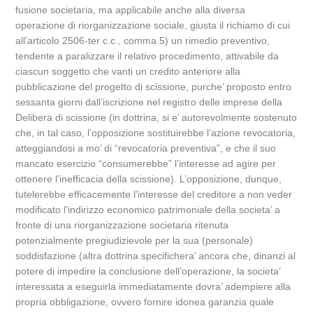
fusione societaria, ma applicabile anche alla diversa
operazione di riorganizzazione sociale, giusta il richiamo di cui
all’articolo 2506-ter c.c., comma 5) un rimedio preventivo,
tendente a paralizzare il relativo procedimento, attivabile da
ciascun soggetto che vanti un credito anteriore alla
pubblicazione del progetto di scissione, purche’ proposto entro
sessanta giorni dall’iscrizione nel registro delle imprese della
Delibera di scissione (in dottrina, si e’ autorevolmente sostenuto
che, in tal caso, l’opposizione sostituirebbe l’azione revocatoria,
atteggiandosi a mo’ di “revocatoria preventiva”, e che il suo
mancato esercizio “consumerebbe” l’interesse ad agire per
ottenere l’inefficacia della scissione). L’opposizione, dunque,
tutelerebbe efficacemente l’interesse del creditore a non veder
modificato l’indirizzo economico patrimoniale della societa’ a
fronte di una riorganizzazione societaria ritenuta
potenzialmente pregiudizievole per la sua (personale)
soddisfazione (altra dottrina specifichera’ ancora che, dinanzi al
potere di impedire la conclusione dell’operazione, la societa’
interessata a eseguirla immediatamente dovra’ adempiere alla
propria obbligazione, ovvero fornire idonea garanzia quale