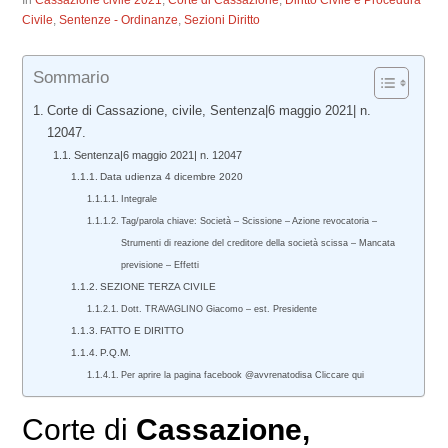
In
Cassazione civile 2021
,
Corte di Cassazione
,
Diritto Civile e Procedura
Civile
,
Sentenze - Ordinanze
,
Sezioni Diritto
Sommario
Corte di Cassazione, civile, Sentenza|6 maggio 2021| n.
12047.
Sentenza|6 maggio 2021| n. 12047
Data udienza 4 dicembre 2020
Integrale
Tag/parola chiave: Società – Scissione – Azione revocatoria –
Strumenti di reazione del creditore della società scissa – Mancata
previsione – Effetti
SEZIONE TERZA CIVILE
Dott. TRAVAGLINO Giacomo – est. Presidente
FATTO E DIRITTO
P.Q.M.
Per aprire la pagina facebook @avvrenatodisa Cliccare qui
Corte di
Cassazione,