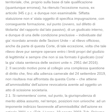
territoriale, che, proprio sulla base di tale qualificazione
(quantunque erronea), ha ritenuto l’eccezione nuova, ex
articolo 345 c.p.c. e dunque non esaminabile. Siffatta
statuizione non e’ stata oggetto di specifica impugnazione, con
conseguente formazione, sul punto (ovvero, sul difetto di
titolarita’ del rapporto dal lato passivo), di un giudicato interno,
e dunque di una delle condizione preclusive – individuate dal
gia’ ricordato arresto delle Sezioni Unite – al rilievo officioso,
anche da parte di questa Corte, di tale eccezione, volta che tale
rilievo deve pur sempre operare entro i limiti propri del giudizio
di legittimita’ e sempre che non si sia formato il giudicato (cosi’
la gia’ citata sentenza delle sezioni unite n. 2951 del 2016).
2. Il secondo motivo pone al collegio una complessa questione
di diritto che, fino alla udienza camerale del 24 settembre 2019,
non risultava mai affrontata da questa Corte – che attiene
all’ammissibilita’ dell’azione revocatoria avente ad oggetto un
atto di scissione societaria.
2.1. Si rammentera’ come, sul punto, la giurisprudenza di
merito abbia assunto, nel tempo, posizioni non univoche: ad un
imponente indirizzo favorevole all’ammissibilita’ dell’azione ex