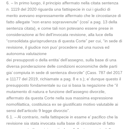
6. – In primo luogo, il principio affermato nella citata sentenza
n. 1119 del 2020 riguarda una fattispecie in cui i giudici di
merito avevano espressamente affermato che le circostanze di
fatto allegate “non erano sopravvenute” (cosi’ a pag. 13 della
sentenza citata), e come tali non potevano essere prese in
considerazione ai fini dell’invocata revisione, alla luce della
“consolidata giurisprudenza di questa Corte” per cui, “in sede di
revisione, il giudice non puo’ procedere ad una nuova ed
autonoma valutazione
dei presupposti o della entita’ dell’assegno, sulla base di una
diversa ponderazione delle condizioni economiche delle parti
gia’ compiuta in sede di sentenza divorzile” (Cass. 787 del 2017
e 11177 del 2019, richiamate a pag. 8 e s.); e’ dunque questo il
presupposto fondamentale su cui si basa la negazione che “il
mutamento di natura e funzione dell’assegno divorzile,
affermato da questa Corte nella sua massima espressione
nomofilattica, costituisca ex se giustificato motivo valutabile ai
sensi dell’articolo 9 legge divorzio”.
6.1. – Al contrario, nella fattispecie in esame e’ pacifico che la
revisione sia stata invocata sulla base di circostanze di fatto