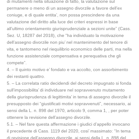
di mutamenti nella situazione di fatto, la valutazione sul
permanere o meno di un assegno divorzile a favore dell’ex
coniuge, e di quale entita’, non possa prescindere da una
valutazione del diritto alla luce dei criteri espressi in base
all’ultimo orientamento giurisprudenziale a sezioni unite” (Cass.
Sez. U, 18287 del 2018), che “ha individuato la motivazione
dell’assegno divorzile non piu’ nel mantenimento del tenore di
vita, e tantomeno nel riequilibrio economico delle parti, ma nella
funzione assistenziale compensativa e perequativa che gli
compete”.
4. – Il quinto motivo e’ fondato e va accolto, con assorbimento
dei restanti quattro.
5. – La correlata ratio decidendi del decreto impugnato si fonda
sull’impossibilita’ di individuare nel sopravvenuto mutamento
della giurisprudenza di legittimita’ in tema di assegno divorzile il
presupposto dei “giustificati motivi sopravvenuti”, necessario, ai
sensi della L. n. 898 del 1970, articolo 9, comma 1, , per poter
ottenere la revisione dell’assegno divorzile.
5.1. – Nel fare questa affermazione i giudici d’appello invocano
il precedente di Cass. 1119 del 2020, cosi’ massimato: “In tema
di revisione dell’assegno divorzile, ai sensi della L. n. 898 del