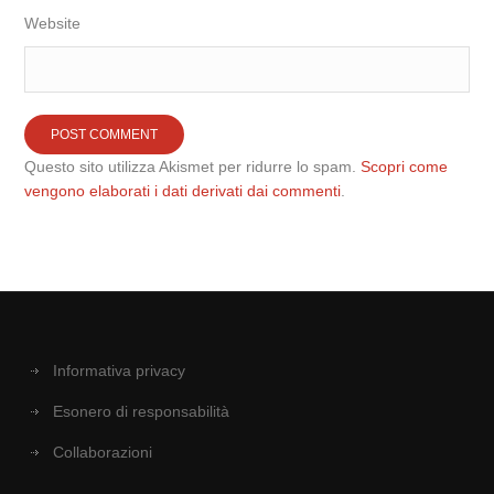
Website
Questo sito utilizza Akismet per ridurre lo spam.
Scopri come
vengono elaborati i dati derivati dai commenti
.
Informativa privacy
Esonero di responsabilità
Collaborazioni