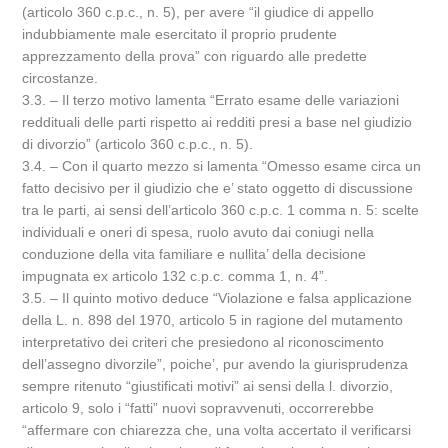
(articolo 360 c.p.c., n. 5), per avere “il giudice di appello
indubbiamente male esercitato il proprio prudente
apprezzamento della prova” con riguardo alle predette
circostanze.
3.3. – Il terzo motivo lamenta “Errato esame delle variazioni
reddituali delle parti rispetto ai redditi presi a base nel giudizio
di divorzio” (articolo 360 c.p.c., n. 5).
3.4. – Con il quarto mezzo si lamenta “Omesso esame circa un
fatto decisivo per il giudizio che e’ stato oggetto di discussione
tra le parti, ai sensi dell’articolo 360 c.p.c. 1 comma n. 5: scelte
individuali e oneri di spesa, ruolo avuto dai coniugi nella
conduzione della vita familiare e nullita’ della decisione
impugnata ex articolo 132 c.p.c. comma 1, n. 4”.
3.5. – Il quinto motivo deduce “Violazione e falsa applicazione
della L. n. 898 del 1970, articolo 5 in ragione del mutamento
interpretativo dei criteri che presiedono al riconoscimento
dell’assegno divorzile”, poiche’, pur avendo la giurisprudenza
sempre ritenuto “giustificati motivi” ai sensi della l. divorzio,
articolo 9, solo i “fatti” nuovi sopravvenuti, occorrerebbe
“affermare con chiarezza che, una volta accertato il verificarsi