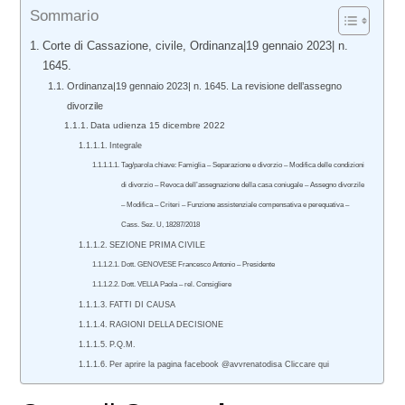
Sommario
Corte di Cassazione, civile, Ordinanza|19 gennaio 2023| n.
1645.
Ordinanza|19 gennaio 2023| n. 1645. La revisione dell’assegno
divorzile
Data udienza 15 dicembre 2022
Integrale
Tag/parola chiave: Famiglia – Separazione e divorzio – Modifica delle condizioni
di divorzio – Revoca dell’assegnazione della casa coniugale – Assegno divorzile
– Modifica – Criteri – Funzione assistenziale compensativa e perequativa –
Cass. Sez. U, 18287/2018
SEZIONE PRIMA CIVILE
Dott. GENOVESE Francesco Antonio – Presidente
Dott. VELLA Paola – rel. Consigliere
FATTI DI CAUSA
RAGIONI DELLA DECISIONE
P.Q.M.
Per aprire la pagina facebook @avvrenatodisa Cliccare qui