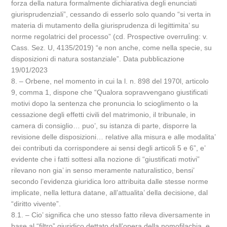
forza della natura formalmente dichiarativa degli enunciati
giurisprudenziali”, cessando di esserlo solo quando “si verta in
materia di mutamento della giurisprudenza di legittimita’ su
norme regolatrici del processo” (cd. Prospective overruling: v.
Cass. Sez. U, 4135/2019) “e non anche, come nella specie, su
disposizioni di natura sostanziale”. Data pubblicazione
19/01/2023
8. – Orbene, nel momento in cui la l. n. 898 del 1970l, articolo
9, comma 1, dispone che “Qualora sopravvengano giustificati
motivi dopo la sentenza che pronuncia lo scioglimento o la
cessazione degli effetti civili del matrimonio, il tribunale, in
camera di consiglio… puo’, su istanza di parte, disporre la
revisione delle disposizioni… relative alla misura e alle modalita’
dei contributi da corrispondere ai sensi degli articoli 5 e 6”, e’
evidente che i fatti sottesi alla nozione di “giustificati motivi”
rilevano non gia’ in senso meramente naturalistico, bensi’
secondo l’evidenza giuridica loro attribuita dalle stesse norme
implicate, nella lettura datane, all’attualita’ della decisione, dal
“diritto vivente”.
8.1. – Cio’ significa che uno stesso fatto rileva diversamente in
base al “filtro” giuridico dettato dall’opera della nomofilachia, e