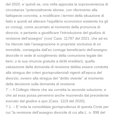
del 2020, e’ quindi se, una volta appurata la sopravvenienza di
circostanze “potenzialmente idonee, con riferimento alla
fattispecie concreta, a modificare i termini della situazione di
fatto e quindi ad alterare l’equilibrio economico esistente tra gli
ex coniugi, come accertato al momento della pronuncia di
divorzio, e pertanto a giustificare l’introduzione del giudizio di
revisione dell’assegno” (cosi’ Cass. 11787 del 2021, che ad es.
ha ritenuto tale l’assegnazione in proprieta’ esclusiva di un
immobile, conseguita dall’ex coniuge beneficiario dell’assegno
divorzile in sede di scioglimento della comunione legale dei
beni, o la sua rinuncia gratuita a diritti ereditari), quella
valutazione della domanda di revisione debba essere condotta
alla stregua dei criteri giurisprudenziali vigenti all’epoca del
divorzio, ovvero alla stregua del “diritto vivente” al momento
della decisione sulla domanda di revisione.
7. – Il Collegio ritiene che sia corretta la seconda soluzione, e
che ad essa possa pervenirsi anche muovendo dal precedente
evocato dal giudice a quo (Cass. 1119 del 2020).
7.1. – E’ nota la consolidata giurisprudenza di questa Corte per
cui “la revisione dell’assegno divorzile di cui alla L. n. 898 del