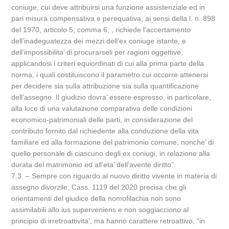
coniuge, cui deve attribuirsi una funzione assistenziale ed in
pari misura compensativa e perequativa, ai sensi della l. n. 898
del 1970, articolo 5, comma 6, , richiede l’accertamento
dell’inadeguatezza dei mezzi dell’ex coniuge istante, e
dell’impossibilita’ di procurarseli per ragioni oggettive,
applicandosi i criteri equiordinati di cui alla prima parte della
norma, i quali costituiscono il parametro cui occorre attenersi
per decidere sia sulla attribuzione sia sulla quantificazione
dell’assegno. Il giudizio dovra’ essere espresso, in particolare,
alla luce di una valutazione comparativa delle condizioni
economico-patrimoniali delle parti, in considerazione del
contributo fornito dal richiedente alla conduzione della vita
familiare ed alla formazione del patrimonio comune, nonche’ di
quello personale di ciascuno degli ex coniugi, in relazione alla
durata del matrimonio ed all’eta’ dell’avente diritto”.
7.3. – Sempre con riguardo al nuovo diritto vivente in materia di
assegno divorzile, Cass. 1119 del 2020 precisa che gli
orientamenti del giudice della nomofilachia non sono
assimilabili allo ius superveniens e non soggiacciono al
principio di irretroattivita’, ma hanno carattere retroattivo, “in