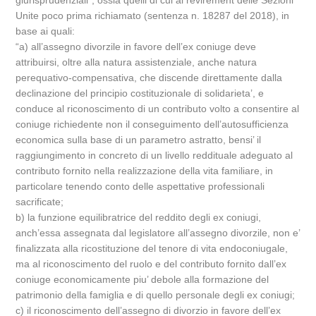
giurisprudenziali”, ossia quelli di cui al revirement delle Sezioni
Unite poco prima richiamato (sentenza n. 18287 del 2018), in
base ai quali:
“a) all’assegno divorzile in favore dell’ex coniuge deve
attribuirsi, oltre alla natura assistenziale, anche natura
perequativo-compensativa, che discende direttamente dalla
declinazione del principio costituzionale di solidarieta’, e
conduce al riconoscimento di un contributo volto a consentire al
coniuge richiedente non il conseguimento dell’autosufficienza
economica sulla base di un parametro astratto, bensi’ il
raggiungimento in concreto di un livello reddituale adeguato al
contributo fornito nella realizzazione della vita familiare, in
particolare tenendo conto delle aspettative professionali
sacrificate;
b) la funzione equilibratrice del reddito degli ex coniugi,
anch’essa assegnata dal legislatore all’assegno divorzile, non e’
finalizzata alla ricostituzione del tenore di vita endoconiugale,
ma al riconoscimento del ruolo e del contributo fornito dall’ex
coniuge economicamente piu’ debole alla formazione del
patrimonio della famiglia e di quello personale degli ex coniugi;
c) il riconoscimento dell’assegno di divorzio in favore dell’ex