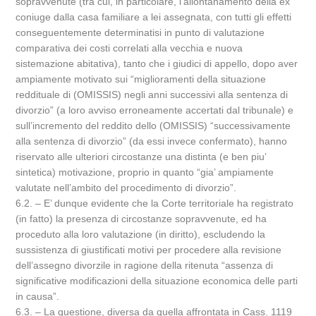
sopravvenute (tra cui, in particolare, l’allontanamento della ex
coniuge dalla casa familiare a lei assegnata, con tutti gli effetti
conseguentemente determinatisi in punto di valutazione
comparativa dei costi correlati alla vecchia e nuova
sistemazione abitativa), tanto che i giudici di appello, dopo aver
ampiamente motivato sui “miglioramenti della situazione
reddituale di (OMISSIS) negli anni successivi alla sentenza di
divorzio” (a loro avviso erroneamente accertati dal tribunale) e
sull’incremento del reddito dello (OMISSIS) “successivamente
alla sentenza di divorzio” (da essi invece confermato), hanno
riservato alle ulteriori circostanze una distinta (e ben piu’
sintetica) motivazione, proprio in quanto “gia’ ampiamente
valutate nell’ambito del procedimento di divorzio”.
6.2. – E’ dunque evidente che la Corte territoriale ha registrato
(in fatto) la presenza di circostanze sopravvenute, ed ha
proceduto alla loro valutazione (in diritto), escludendo la
sussistenza di giustificati motivi per procedere alla revisione
dell’assegno divorzile in ragione della ritenuta “assenza di
significative modificazioni della situazione economica delle parti
in causa”.
6.3. – La questione, diversa da quella affrontata in Cass. 1119