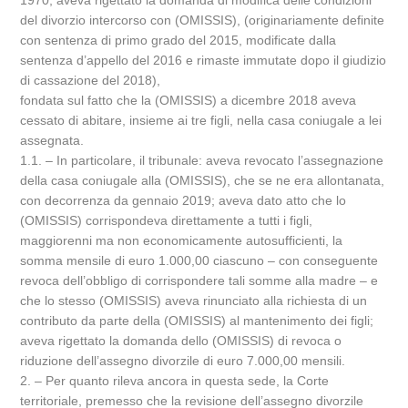
1970, aveva rigettato la domanda di modifica delle condizioni
del divorzio intercorso con (OMISSIS), (originariamente definite
con sentenza di primo grado del 2015, modificate dalla
sentenza d’appello del 2016 e rimaste immutate dopo il giudizio
di cassazione del 2018),
fondata sul fatto che la (OMISSIS) a dicembre 2018 aveva
cessato di abitare, insieme ai tre figli, nella casa coniugale a lei
assegnata.
1.1. – In particolare, il tribunale: aveva revocato l’assegnazione
della casa coniugale alla (OMISSIS), che se ne era allontanata,
con decorrenza da gennaio 2019; aveva dato atto che lo
(OMISSIS) corrispondeva direttamente a tutti i figli,
maggiorenni ma non economicamente autosufficienti, la
somma mensile di euro 1.000,00 ciascuno – con conseguente
revoca dell’obbligo di corrispondere tali somme alla madre – e
che lo stesso (OMISSIS) aveva rinunciato alla richiesta di un
contributo da parte della (OMISSIS) al mantenimento dei figli;
aveva rigettato la domanda dello (OMISSIS) di revoca o
riduzione dell’assegno divorzile di euro 7.000,00 mensili.
2. – Per quanto rileva ancora in questa sede, la Corte
territoriale, premesso che la revisione dell’assegno divorzile