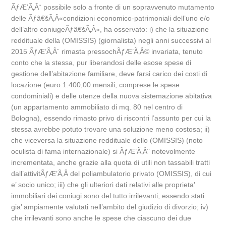
ÃƒÆ’Ã‚Â¨ possibile solo a fronte di un sopravvenuto mutamento
delle Ãƒâ€šÃ‚Â«condizioni economico-patrimoniali dell’uno e/o
dell’altro coniugeÃƒâ€šÃ‚Â», ha osservato: i) che la situazione
reddituale della (OMISSIS) (giornalista) negli anni successivi al
2015 ÃƒÆ’Ã‚Â¨ rimasta pressochÃƒÆ’Ã‚Â© invariata, tenuto
conto che la stessa, pur liberandosi delle esose spese di
gestione dell’abitazione familiare, deve farsi carico dei costi di
locazione (euro 1.400,00 mensili, comprese le spese
condominiali) e delle utenze della nuova sistemazione abitativa
(un appartamento ammobiliato di mq. 80 nel centro di
Bologna), essendo rimasto privo di riscontri l’assunto per cui la
stessa avrebbe potuto trovare una soluzione meno costosa; ii)
che viceversa la situazione reddituale dello (OMISSIS) (noto
oculista di fama internazionale) si ÃƒÆ’Ã‚Â¨ notevolmente
incrementata, anche grazie alla quota di utili non tassabili tratti
dall’attivitÃƒÆ’Ã‚Â del poliambulatorio privato (OMISSIS), di cui
e’ socio unico; iii) che gli ulteriori dati relativi alle proprieta’
immobiliari dei coniugi sono del tutto irrilevanti, essendo stati
gia’ ampiamente valutati nell’ambito del giudizio di divorzio; iv)
che irrilevanti sono anche le spese che ciascuno dei due