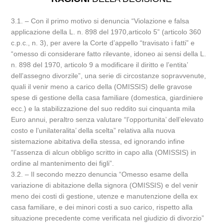
3.1. – Con il primo motivo si denuncia “Violazione e falsa
applicazione della L. n. 898 del 1970,articolo 5” (articolo 360
c.p.c., n. 3), per avere la Corte d’appello “travisato i fatti” e
“omesso di considerare fatto rilevante, idoneo ai sensi della L.
n. 898 del 1970, articolo 9 a modificare il diritto e l’entita’
dell’assegno divorzile”, una serie di circostanze sopravvenute,
quali il venir meno a carico della (OMISSIS) delle gravose
spese di gestione della casa familiare (domestica, giardiniere
ecc.) e la stabilizzazione del suo reddito sui cinquanta mila
Euro annui, peraltro senza valutare “l’opportunita’ dell’elevato
costo e l’unilateralita’ della scelta” relativa alla nuova
sistemazione abitativa della stessa, ed ignorando infine
“l’assenza di alcun obbligo scritto in capo alla (OMISSIS) in
ordine al mantenimento dei figli”.
3.2. – Il secondo mezzo denuncia “Omesso esame della
variazione di abitazione della signora (OMISSIS) e del venir
meno dei costi di gestione, utenze e manutenzione della ex
casa familiare, e dei minori costi a suo carico, rispetto alla
situazione precedente come verificata nel giudizio di divorzio”