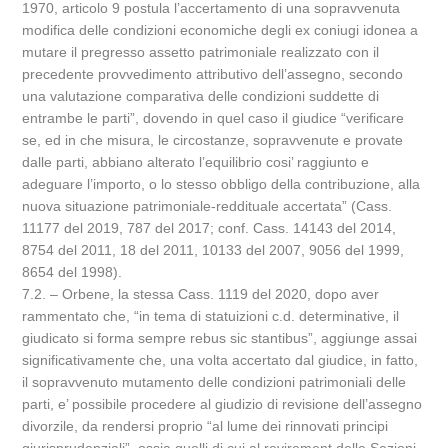
1970, articolo 9 postula l’accertamento di una sopravvenuta
modifica delle condizioni economiche degli ex coniugi idonea a
mutare il pregresso assetto patrimoniale realizzato con il
precedente provvedimento attributivo dell’assegno, secondo
una valutazione comparativa delle condizioni suddette di
entrambe le parti”, dovendo in quel caso il giudice “verificare
se, ed in che misura, le circostanze, sopravvenute e provate
dalle parti, abbiano alterato l’equilibrio cosi’ raggiunto e
adeguare l’importo, o lo stesso obbligo della contribuzione, alla
nuova situazione patrimoniale-reddituale accertata” (Cass.
11177 del 2019, 787 del 2017; conf. Cass. 14143 del 2014,
8754 del 2011, 18 del 2011, 10133 del 2007, 9056 del 1999,
8654 del 1998).
7.2. – Orbene, la stessa Cass. 1119 del 2020, dopo aver
rammentato che, “in tema di statuizioni c.d. determinative, il
giudicato si forma sempre rebus sic stantibus”, aggiunge assai
significativamente che, una volta accertato dal giudice, in fatto,
il sopravvenuto mutamento delle condizioni patrimoniali delle
parti, e’ possibile procedere al giudizio di revisione dell’assegno
divorzile, da rendersi proprio “al lume dei rinnovati principi