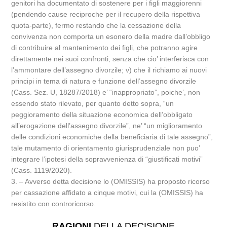
genitori ha documentato di sostenere per i figli maggiorenni
(pendendo cause reciproche per il recupero della rispettiva
quota-parte), fermo restando che la cessazione della
convivenza non comporta un esonero della madre dall’obbligo
di contribuire al mantenimento dei figli, che potranno agire
direttamente nei suoi confronti, senza che cio’ interferisca con
l’ammontare dell’assegno divorzile; v) che il richiamo ai nuovi
principi in tema di natura e funzione dell’assegno divorzile
(Cass. Sez. U, 18287/2018) e’ “inappropriato”, poiche’, non
essendo stato rilevato, per quanto detto sopra, “un
peggioramento della situazione economica dell’obbligato
all’erogazione dell’assegno divorzile”, ne’ “un miglioramento
delle condizioni economiche della beneficiaria di tale assegno”,
tale mutamento di orientamento giurisprudenziale non puo’
integrare l’ipotesi della sopravvenienza di “giustificati motivi”
(Cass. 1119/2020).
3. – Avverso detta decisione lo (OMISSIS) ha proposto ricorso
per cassazione affidato a cinque motivi, cui la (OMISSIS) ha
resistito con controricorso.
RAGIONI
DELLA DECISIONE