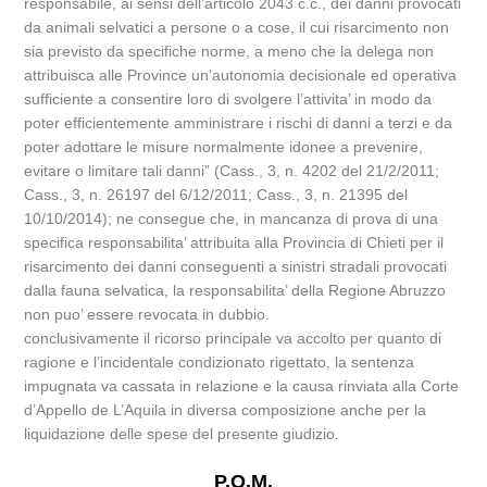
responsabile, ai sensi dell’articolo 2043 c.c., dei danni provocati
da animali selvatici a persone o a cose, il cui risarcimento non
sia previsto da specifiche norme, a meno che la delega non
attribuisca alle Province un’autonomia decisionale ed operativa
sufficiente a consentire loro di svolgere l’attivita’ in modo da
poter efficientemente amministrare i rischi di danni a terzi e da
poter adottare le misure normalmente idonee a prevenire,
evitare o limitare tali danni” (Cass., 3, n. 4202 del 21/2/2011;
Cass., 3, n. 26197 del 6/12/2011; Cass., 3, n. 21395 del
10/10/2014); ne consegue che, in mancanza di prova di una
specifica responsabilita’ attribuita alla Provincia di Chieti per il
risarcimento dei danni conseguenti a sinistri stradali provocati
dalla fauna selvatica, la responsabilita’ della Regione Abruzzo
non puo’ essere revocata in dubbio.
conclusivamente il ricorso principale va accolto per quanto di
ragione e l’incidentale condizionato rigettato, la sentenza
impugnata va cassata in relazione e la causa rinviata alla Corte
d’Appello de L’Aquila in diversa composizione anche per la
liquidazione delle spese del presente giudizio.
P.Q.M.