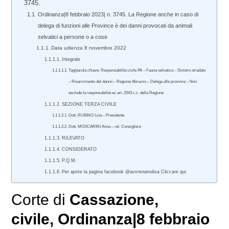
3745.
Ordinanza|8 febbraio 2023| n. 3745. La Regione anche in caso di
delega di funzioni alle Province è dei danni provocati da animali
selvatici a persone o a cose
Data udienza 8 novembre 2022
Integrale
Tag/parola chiave: Responsabilità civile PA – Fauna selvatica – Sinistro stradale
– Risarcimento del danno – Regione Abruzzo – Delega alle province – Non
esclude la responsabilità ex art. 2043 c.c. della Regione
SEZIONE TERZA CIVILE
Dott. RUBINO Lina – Presidente
Dott. MOSCARINI Anna – rel. Consigliere
RILEVATO
CONSIDERATO
P.Q.M.
Per aprire la pagina facebook @avvrenatodisa Cliccare qui
Corte di
Cassazione
,
civile
, Ordinanza|8 febbraio