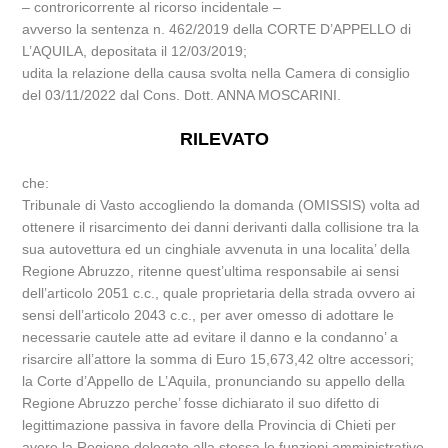
– controricorrente al ricorso incidentale –
avverso la sentenza n. 462/2019 della CORTE D’APPELLO di
L’AQUILA, depositata il 12/03/2019;
udita la relazione della causa svolta nella Camera di consiglio
del 03/11/2022 dal Cons. Dott. ANNA MOSCARINI.
RILEVATO
che:
Tribunale di Vasto accogliendo la domanda (OMISSIS) volta ad
ottenere il risarcimento dei danni derivanti dalla collisione tra la
sua autovettura ed un cinghiale avvenuta in una localita’ della
Regione Abruzzo, ritenne quest’ultima responsabile ai sensi
dell’articolo 2051 c.c., quale proprietaria della strada ovvero ai
sensi dell’articolo 2043 c.c., per aver omesso di adottare le
necessarie cautele atte ad evitare il danno e la condanno’ a
risarcire all’attore la somma di Euro 15,673,42 oltre accessori;
la Corte d’Appello de L’Aquila, pronunciando su appello della
Regione Abruzzo perche’ fosse dichiarato il suo difetto di
legittimazione passiva in favore della Provincia di Chieti per
avere la Regione delegato alla stessa le funzioni amministrative