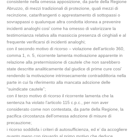
consistente nella omessa apposizione, da parte della Regione
Abruzzo, di mezzi tradizionali di protezione, quali mezzi di
recinzione, catarifrangenti o apprestamento di sottopassi o
sovrappassi o qualunque altra condotta idonea a prevenire
incidenti analoghi cosi’ come ha omesso di valorizzare la
testimonianza relativa alla massiccia presenza di cinghiali e al
frequente verificarsi di incidenti analoghi;
con il secondo motivo di ricorso – violazione dell’articolo 360,
comma 1, n. 5, ricorrente lamenta motivazione apparente in
relazione alla pretermissione di cautele che non sarebbero
state descritte analiticamente dal giudice di prime cure cosi’
rendendo la motivazione intrinsecamente contraddittoria nella
parte in cui fa riferimento alla mancata adozione delle
“suindicate cautele”;
con il terzo motivo di ricorso il ricorrente lamenta che la
sentenza ha violato l’articolo 115 c.p.c., per non aver
considerato come non contestata, da parte della Regione, la
pacifica circostanza dell’omessa adozione di misure di
precauzione;
i ricorso soddisfa i criteri di autosufficienza, ed e’ da accogliere
quanto meno con riguardo al primo motivo che deduce