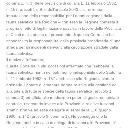
comma 1, n. 3) delle previsioni di cui alla L. 11 febbraio 1992,
n. 157, articoli 1 e 9, e dell’articolo 2043 c.c., erronea
imputazione della responsabilita’ per i danni cagionati dalla
fauna selvatica alla Regione – con esso la Regione contesta il
proprio difetto di legittimazione passiva in favore della Provincia
di Chieti e cita anche un precedente di questa Corte che ha
riconosciuto la responsabilita’ della provincia proprietaria di una
strada per gli incidenti derivanti alla circolazione stradale dalla
fauna selvatica;
il motivo e’ infondato;
questa Corte ha in piu’ occasioni affermato che “sebbene la
fauna selvatica rientri nel patrimonio indisponibile dello Stato, la
L. 11 febbraio 1992, n. 157 attribuisce alle Regioni a statuto
ordinario il potere di emanare norme relative alla gestione ed
alla tutela di tutte le specie della fauna selvatica (articolo 1,
comma 3) ed affida alle medesime i poteri di gestione, tutela e
controllo, riservando invece alle Province le relative funzioni
amministrative ad esse delegate ai sensi della L. 8 giugno
1990, n. 142 (articolo 9, comma 1). Ne consegue che la
Regione, anche in caso di delega di funzioni alle Province, e’