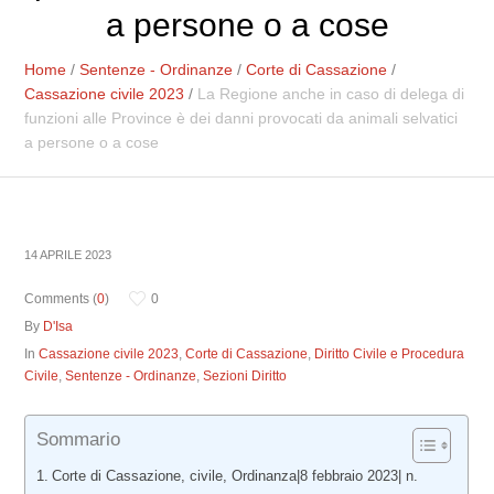
a persone o a cose
Home
/
Sentenze - Ordinanze
/
Corte di Cassazione
/
Cassazione civile 2023
/
La Regione anche in caso di delega di
funzioni alle Province è dei danni provocati da animali selvatici
a persone o a cose
14 APRILE 2023
Comments (
0
)
0
By
D'Isa
In
Cassazione civile 2023
,
Corte di Cassazione
,
Diritto Civile e Procedura
Civile
,
Sentenze - Ordinanze
,
Sezioni Diritto
Sommario
Corte di Cassazione, civile, Ordinanza|8 febbraio 2023| n.