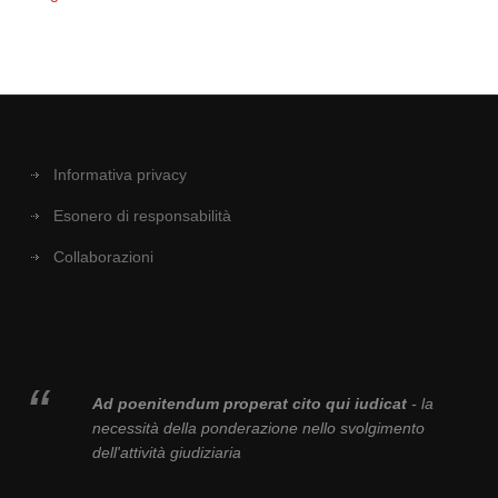
Informativa privacy
Esonero di responsabilità
Collaborazioni
Ad poenitendum properat cito qui iudicat
- la
necessità della ponderazione nello svolgimento
dell'attività giudiziaria