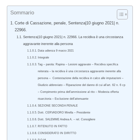
Sommario
Corte di Cassazione, penale, Sentenza|10 giugno 2021| n.
22966.
Sentenza|10 giugno 2021| n. 22966. La recidiva è una circostanza
aggravante inerente alla persona
Data udienza 9 marzo 2021
Integrale
Tag – parola: Rapina – Lesioni aggravate – Recidiva specifica
reiterata – la recidiva è una circostanza aggravante inerente alla
persona – Contestazione della recidiva in calce alle imputazioni –
Giudizio abbreviato – Riparazione del danno di cui all’art. 62 n. 6 cp
– Compimento prima dell’ammissione al rito – Modesta offerta
risarcitoria – Esclusione dell’attenuante
SEZIONE SECONDA PENALE
Dott. CERVADORO Mirella – Presidente
Dott. SALEMME Andrea A. – rel. Consigliere
RITENUTO IN FATTO
CONSIDERATO IN DIRITTO