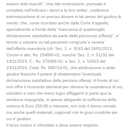
essere stati risarciti”. Una tale motivazione, puntuale e
completa nell’indicare i danni e la loro entita’, costituisce
estrinsecazione di un preciso dovere in tal senso del giudice di
merito, che, come ricordato anche dalla Corte d’appello,
specialmente a fronte della “mancanza di qualsivoglia
dichiarazione satisfattiva da parte della p(ersona) o(ffesa)”, e’
tenuto a valutare su tali parametri congruita’ e serieta’
dell’offerta risarcitoria (cfr. Sez. 2, n. 9143 del 24/01/2013,
Corsini e altri, Rv. 254880-01, nonche’ Sez. 2, n. 51192 del
13/11/2019, C., Rv. 278368-02, e Sez. 2, n. 53023 del
23/11/2016, Casti, Rv. 268714-01, che attribuiscono a detto
giudice finanche il potere di disattendere l’eventuale
dichiarazione satisfattiva della persona offesa). A fronte di cio’,
non offre il ricorrente elementi per ritenere la sussistenza di vizi
valutativi e men che meno logici affliggenti in parte qua la
sentenza impugnata, in specie allegando la sufficienza della
somma di Euro 250,00 a ristorare, non solo il danno morale,
ma anche quelli materiali, cagionati con le gravi condotte per
cui e’ giudizio.
Il terzo motivo e’ infondato e deve essere respinto.