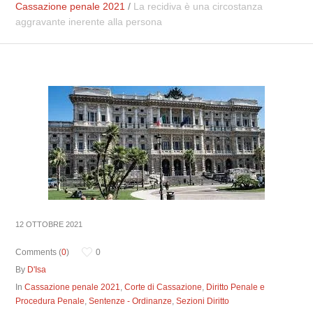
Cassazione penale 2021
/
La recidiva è una circostanza
aggravante inerente alla persona
12 OTTOBRE 2021
Comments (
0
)
0
By
D'Isa
In
Cassazione penale 2021
,
Corte di Cassazione
,
Diritto Penale e
Procedura Penale
,
Sentenze - Ordinanze
,
Sezioni Diritto