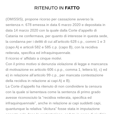
RITENUTO IN
FATTO
(OMISSIS), propone ricorso per cassazione avverso la
sentenza n. 678 emessa in data 6 marzo 2020 e depositata in
data 14 marzo 2020 con la quale dalla Corte d’appello di
Catania ne confermava, per quanto di interesse in questa sede,
la condanna per i delitti di cui all’articolo 628 c.p., commi 1 e 3
(capo A) e articoli 582 e 585 c.p. (capo B), con la recidiva
reiterata, specifica ed infraquinquennale.
Il ricorso e’ affidato a cinque motivi.
Con il primo motivo si denunzia violazione di legge e mancanza
di motivazione ex articolo 606 c.p.p., comma 1, lettera b), c) ed
e) in relazione all’articolo 99 c.p., per mancata contestazione
della recidiva in relazione ai capi A) e B).
La Corte d’appello ha ritenuto di non condividere la censura
con la quale si lamentava come la sentenza di primo grado
avesse riconosciuto la “recidiva reiterata, specifica ed
infraquinquennale”, anche in relazione ai capi suddetti capi,
quantunque la relativa “dicitura” fosse stata in imputazione