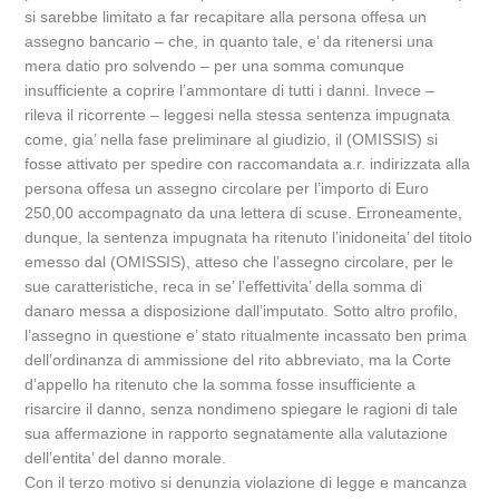
si sarebbe limitato a far recapitare alla persona offesa un
assegno bancario – che, in quanto tale, e’ da ritenersi una
mera datio pro solvendo – per una somma comunque
insufficiente a coprire l’ammontare di tutti i danni. Invece –
rileva il ricorrente – leggesi nella stessa sentenza impugnata
come, gia’ nella fase preliminare al giudizio, il (OMISSIS) si
fosse attivato per spedire con raccomandata a.r. indirizzata alla
persona offesa un assegno circolare per l’importo di Euro
250,00 accompagnato da una lettera di scuse. Erroneamente,
dunque, la sentenza impugnata ha ritenuto l’inidoneita’ del titolo
emesso dal (OMISSIS), atteso che l’assegno circolare, per le
sue caratteristiche, reca in se’ l’effettivita’ della somma di
danaro messa a disposizione dall’imputato. Sotto altro profilo,
l’assegno in questione e’ stato ritualmente incassato ben prima
dell’ordinanza di ammissione del rito abbreviato, ma la Corte
d’appello ha ritenuto che la somma fosse insufficiente a
risarcire il danno, senza nondimeno spiegare le ragioni di tale
sua affermazione in rapporto segnatamente alla valutazione
dell’entita’ del danno morale.
Con il terzo motivo si denunzia violazione di legge e mancanza