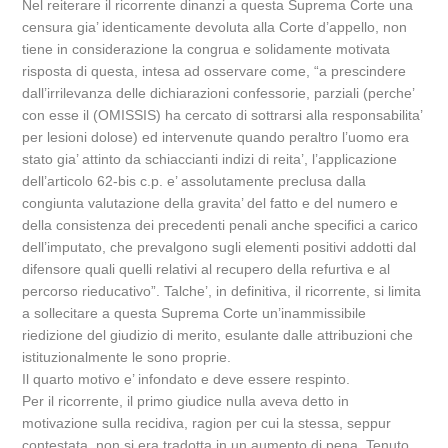
Nel reiterare il ricorrente dinanzi a questa Suprema Corte una
censura gia’ identicamente devoluta alla Corte d’appello, non
tiene in considerazione la congrua e solidamente motivata
risposta di questa, intesa ad osservare come, “a prescindere
dall’irrilevanza delle dichiarazioni confessorie, parziali (perche’
con esse il (OMISSIS) ha cercato di sottrarsi alla responsabilita’
per lesioni dolose) ed intervenute quando peraltro l’uomo era
stato gia’ attinto da schiaccianti indizi di reita’, l’applicazione
dell’articolo 62-bis c.p. e’ assolutamente preclusa dalla
congiunta valutazione della gravita’ del fatto e del numero e
della consistenza dei precedenti penali anche specifici a carico
dell’imputato, che prevalgono sugli elementi positivi addotti dal
difensore quali quelli relativi al recupero della refurtiva e al
percorso rieducativo”. Talche’, in definitiva, il ricorrente, si limita
a sollecitare a questa Suprema Corte un’inammissibile
riedizione del giudizio di merito, esulante dalle attribuzioni che
istituzionalmente le sono proprie.
Il quarto motivo e’ infondato e deve essere respinto.
Per il ricorrente, il primo giudice nulla aveva detto in
motivazione sulla recidiva, ragion per cui la stessa, seppur
contestata, non si era tradotta in un aumento di pena. Tenuto