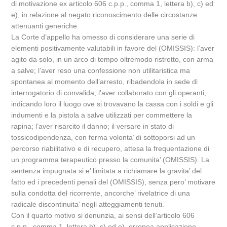
di motivazione ex articolo 606 c.p.p., comma 1, lettera b), c) ed
e), in relazione al negato riconoscimento delle circostanze
attenuanti generiche.
La Corte d’appello ha omesso di considerare una serie di
elementi positivamente valutabili in favore del (OMISSIS): l’aver
agito da solo, in un arco di tempo oltremodo ristretto, con arma
a salve; l’aver reso una confessione non utilitaristica ma
spontanea al momento dell’arresto, ribadendola in sede di
interrogatorio di convalida; l’aver collaborato con gli operanti,
indicando loro il luogo ove si trovavano la cassa con i soldi e gli
indumenti e la pistola a salve utilizzati per commettere la
rapina; l’aver risarcito il danno; il versare in stato di
tossicodipendenza, con ferma volonta’ di sottoporsi ad un
percorso riabilitativo e di recupero, attesa la frequentazione di
un programma terapeutico presso la comunita’ (OMISSIS). La
sentenza impugnata si e’ limitata a richiamare la gravita’ del
fatto ed i precedenti penali del (OMISSIS), senza pero’ motivare
sulla condotta del ricorrente, ancorche’ rivelatrice di una
radicale discontinuita’ negli atteggiamenti tenuti.
Con il quarto motivo si denunzia, ai sensi dell’articolo 606
c.p.p., comma 1, lettera b), c) ed e), erronea applicazione