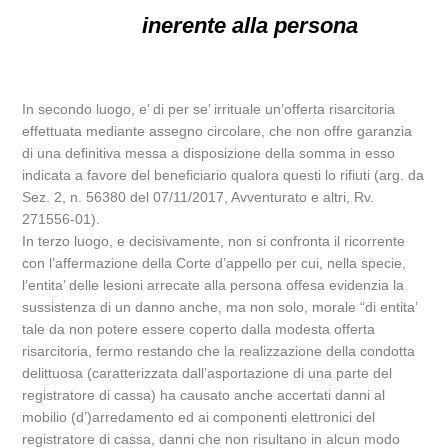
inerente alla persona
In secondo luogo, e’ di per se’ irrituale un’offerta risarcitoria
effettuata mediante assegno circolare, che non offre garanzia
di una definitiva messa a disposizione della somma in esso
indicata a favore del beneficiario qualora questi lo rifiuti (arg. da
Sez. 2, n. 56380 del 07/11/2017, Avventurato e altri, Rv.
271556-01).
In terzo luogo, e decisivamente, non si confronta il ricorrente
con l’affermazione della Corte d’appello per cui, nella specie,
l’entita’ delle lesioni arrecate alla persona offesa evidenzia la
sussistenza di un danno anche, ma non solo, morale “di entita’
tale da non potere essere coperto dalla modesta offerta
risarcitoria, fermo restando che la realizzazione della condotta
delittuosa (caratterizzata dall’asportazione di una parte del
registratore di cassa) ha causato anche accertati danni al
mobilio (d’)arredamento ed ai componenti elettronici del
registratore di cassa, danni che non risultano in alcun modo