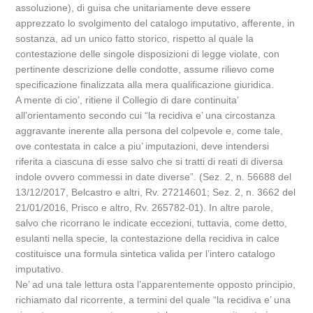
assoluzione), di guisa che unitariamente deve essere
apprezzato lo svolgimento del catalogo imputativo, afferente, in
sostanza, ad un unico fatto storico, rispetto al quale la
contestazione delle singole disposizioni di legge violate, con
pertinente descrizione delle condotte, assume rilievo come
specificazione finalizzata alla mera qualificazione giuridica.
A mente di cio’, ritiene il Collegio di dare continuita’
all’orientamento secondo cui “la recidiva e’ una circostanza
aggravante inerente alla persona del colpevole e, come tale,
ove contestata in calce a piu’ imputazioni, deve intendersi
riferita a ciascuna di esse salvo che si tratti di reati di diversa
indole ovvero commessi in date diverse”. (Sez. 2, n. 56688 del
13/12/2017, Belcastro e altri, Rv. 27214601; Sez. 2, n. 3662 del
21/01/2016, Prisco e altro, Rv. 265782-01). In altre parole,
salvo che ricorrano le indicate eccezioni, tuttavia, come detto,
esulanti nella specie, la contestazione della recidiva in calce
costituisce una formula sintetica valida per l’intero catalogo
imputativo.
Ne’ ad una tale lettura osta l’apparentemente opposto principio,
richiamato dal ricorrente, a termini del quale “la recidiva e’ una