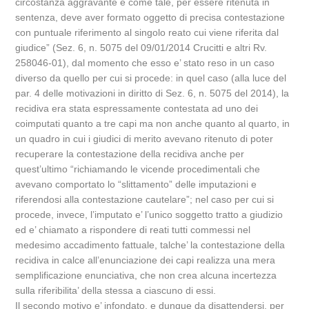
circostanza aggravante e come tale, per essere ritenuta in
sentenza, deve aver formato oggetto di precisa contestazione
con puntuale riferimento al singolo reato cui viene riferita dal
giudice” (Sez. 6, n. 5075 del 09/01/2014 Crucitti e altri Rv.
258046-01), dal momento che esso e’ stato reso in un caso
diverso da quello per cui si procede: in quel caso (alla luce del
par. 4 delle motivazioni in diritto di Sez. 6, n. 5075 del 2014), la
recidiva era stata espressamente contestata ad uno dei
coimputati quanto a tre capi ma non anche quanto al quarto, in
un quadro in cui i giudici di merito avevano ritenuto di poter
recuperare la contestazione della recidiva anche per
quest’ultimo “richiamando le vicende procedimentali che
avevano comportato lo “slittamento” delle imputazioni e
riferendosi alla contestazione cautelare”; nel caso per cui si
procede, invece, l’imputato e’ l’unico soggetto tratto a giudizio
ed e’ chiamato a rispondere di reati tutti commessi nel
medesimo accadimento fattuale, talche’ la contestazione della
recidiva in calce all’enunciazione dei capi realizza una mera
semplificazione enunciativa, che non crea alcuna incertezza
sulla riferibilita’ della stessa a ciascuno di essi.
Il secondo motivo e’ infondato, e dunque da disattendersi, per