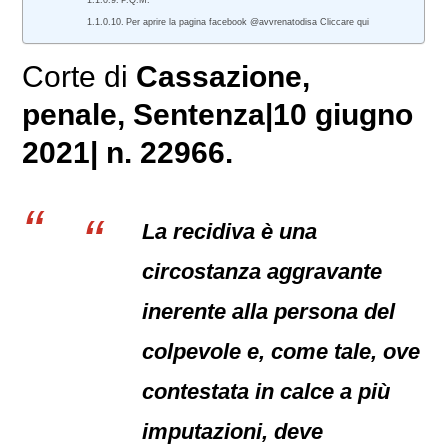
P.Q.M.
Per aprire la pagina facebook @avvrenatodisa Cliccare qui
Corte di
Cassazione,
penale
, Sentenza|10 giugno
2021| n. 22966.
La recidiva è una
circostanza aggravante
inerente alla persona del
colpevole e, come tale, ove
contestata in calce a più
imputazioni, deve