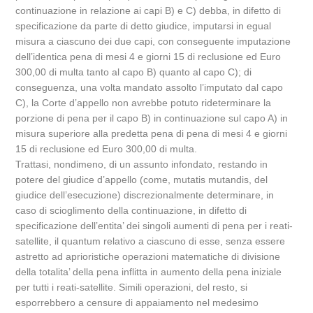
continuazione in relazione ai capi B) e C) debba, in difetto di
specificazione da parte di detto giudice, imputarsi in egual
misura a ciascuno dei due capi, con conseguente imputazione
dell’identica pena di mesi 4 e giorni 15 di reclusione ed Euro
300,00 di multa tanto al capo B) quanto al capo C); di
conseguenza, una volta mandato assolto l’imputato dal capo
C), la Corte d’appello non avrebbe potuto rideterminare la
porzione di pena per il capo B) in continuazione sul capo A) in
misura superiore alla predetta pena di pena di mesi 4 e giorni
15 di reclusione ed Euro 300,00 di multa.
Trattasi, nondimeno, di un assunto infondato, restando in
potere del giudice d’appello (come, mutatis mutandis, del
giudice dell’esecuzione) discrezionalmente determinare, in
caso di scioglimento della continuazione, in difetto di
specificazione dell’entita’ dei singoli aumenti di pena per i reati-
satellite, il quantum relativo a ciascuno di esse, senza essere
astretto ad aprioristiche operazioni matematiche di divisione
della totalita’ della pena inflitta in aumento della pena iniziale
per tutti i reati-satellite. Simili operazioni, del resto, si
esporrebbero a censure di appaiamento nel medesimo