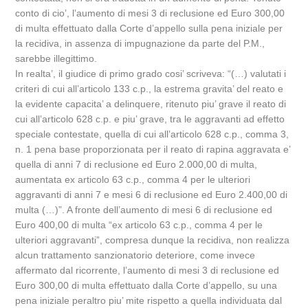
conto di cio’, l’aumento di mesi 3 di reclusione ed Euro 300,00
di multa effettuato dalla Corte d’appello sulla pena iniziale per
la recidiva, in assenza di impugnazione da parte del P.M.,
sarebbe illegittimo.
In realta’, il giudice di primo grado cosi’ scriveva: “(…) valutati i
criteri di cui all’articolo 133 c.p., la estrema gravita’ del reato e
la evidente capacita’ a delinquere, ritenuto piu’ grave il reato di
cui all’articolo 628 c.p. e piu’ grave, tra le aggravanti ad effetto
speciale contestate, quella di cui all’articolo 628 c.p., comma 3,
n. 1 pena base proporzionata per il reato di rapina aggravata e’
quella di anni 7 di reclusione ed Euro 2.000,00 di multa,
aumentata ex articolo 63 c.p., comma 4 per le ulteriori
aggravanti di anni 7 e mesi 6 di reclusione ed Euro 2.400,00 di
multa (…)”. A fronte dell’aumento di mesi 6 di reclusione ed
Euro 400,00 di multa “ex articolo 63 c.p., comma 4 per le
ulteriori aggravanti”, compresa dunque la recidiva, non realizza
alcun trattamento sanzionatorio deteriore, come invece
affermato dal ricorrente, l’aumento di mesi 3 di reclusione ed
Euro 300,00 di multa effettuato dalla Corte d’appello, su una
pena iniziale peraltro piu’ mite rispetto a quella individuata dal