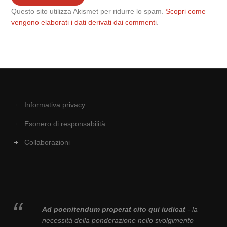
Questo sito utilizza Akismet per ridurre lo spam.
Scopri come
vengono elaborati i dati derivati dai commenti
.
Informativa privacy
Esonero di responsabilità
Collaborazioni
Ad poenitendum properat cito qui iudicat
- la
necessità della ponderazione nello svolgimento