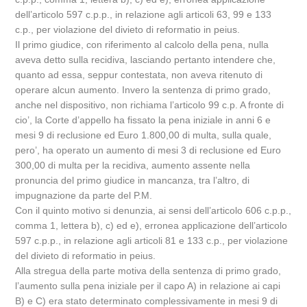
dell’articolo 597 c.p.p., in relazione agli articoli 63, 99 e 133
c.p., per violazione del divieto di reformatio in peius.
Il primo giudice, con riferimento al calcolo della pena, nulla
aveva detto sulla recidiva, lasciando pertanto intendere che,
quanto ad essa, seppur contestata, non aveva ritenuto di
operare alcun aumento. Invero la sentenza di primo grado,
anche nel dispositivo, non richiama l’articolo 99 c.p. A fronte di
cio’, la Corte d’appello ha fissato la pena iniziale in anni 6 e
mesi 9 di reclusione ed Euro 1.800,00 di multa, sulla quale,
pero’, ha operato un aumento di mesi 3 di reclusione ed Euro
300,00 di multa per la recidiva, aumento assente nella
pronuncia del primo giudice in mancanza, tra l’altro, di
impugnazione da parte del P.M.
Con il quinto motivo si denunzia, ai sensi dell’articolo 606 c.p.p.,
comma 1, lettera b), c) ed e), erronea applicazione dell’articolo
597 c.p.p., in relazione agli articoli 81 e 133 c.p., per violazione
del divieto di reformatio in peius.
Alla stregua della parte motiva della sentenza di primo grado,
l’aumento sulla pena iniziale per il capo A) in relazione ai capi
B) e C) era stato determinato complessivamente in mesi 9 di