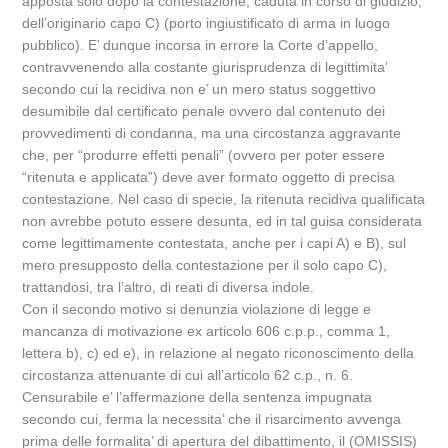
apposta solo dopo la contestazione, caduta in corso di giudizio,
dell’originario capo C) (porto ingiustificato di arma in luogo
pubblico). E’ dunque incorsa in errore la Corte d’appello,
contravvenendo alla costante giurisprudenza di legittimita’
secondo cui la recidiva non e’ un mero status soggettivo
desumibile dal certificato penale ovvero dal contenuto dei
provvedimenti di condanna, ma una circostanza aggravante
che, per “produrre effetti penali” (ovvero per poter essere
“ritenuta e applicata”) deve aver formato oggetto di precisa
contestazione. Nel caso di specie, la ritenuta recidiva qualificata
non avrebbe potuto essere desunta, ed in tal guisa considerata
come legittimamente contestata, anche per i capi A) e B), sul
mero presupposto della contestazione per il solo capo C),
trattandosi, tra l’altro, di reati di diversa indole.
Con il secondo motivo si denunzia violazione di legge e
mancanza di motivazione ex articolo 606 c.p.p., comma 1,
lettera b), c) ed e), in relazione al negato riconoscimento della
circostanza attenuante di cui all’articolo 62 c.p., n. 6.
Censurabile e’ l’affermazione della sentenza impugnata
secondo cui, ferma la necessita’ che il risarcimento avvenga
prima delle formalita’ di apertura del dibattimento, il (OMISSIS)