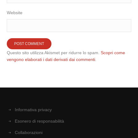
Website
Questo sito utilizza Akismet per ridurre lo spam.
Scopri come
vengono elaborati i dati derivati dai commenti
.
Informativa privacy
Esonero di responsabilità
Collaborazioni