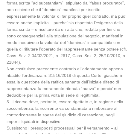
forma scritta “ad substantiam”, stipulato da “falsus procurator”,
non richiede che il “dominus” manifesti per iscritto
espressamente la volonta’ di far proprio quel contratto, ma puo’
essere anche implicita – purche’ sia rispettata l’esigenza della
forma scritta – e risultare da un atto che, redatto per fini che
sono consequenziali alla stipulazione del negozio, manifesti in
modo inequivoco la volonta’ del “dominus” incompatibile con
quella di rifiutare l’operato del rappresentante senza potere (cfr.
Cass. Sez. 2 04/02/2021, n. 2617; Cass. Sez. 2, 25/10/2010, n.
21844).
Non costituisce precedente contrario all’orientamento appena
ribadito l’ordinanza n. 31516/2019 di questa Corte, giacche’ in
essa la questione della ratifica sanante dell’iniziale difetto di
rappresentanza fu meramente ritenuta “nuova” e percio’ non
deducibile per la prima volta in sede di legittimita’.
3. Il ricorso deve, pertanto, essere rigettato e, in ragione della
soccombenza, la ricorrente va condannata a rimborsare al
controricorrente le spese del giudizio di cassazione, negli
importi liquidati in dispositivo.
Sussistono i presupposti processuali per il versamento – ai