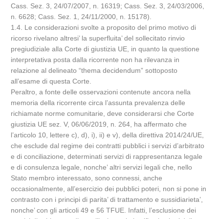
Cass. Sez. 3, 24/07/2007, n. 16319; Cass. Sez. 3, 24/03/2006,
n. 6628; Cass. Sez. 1, 24/11/2000, n. 15178).
1.4. Le considerazioni svolte a proposito del primo motivo di
ricorso rivelano altresi’ la superfluita’ del sollecitato rinvio
pregiudiziale alla Corte di giustizia UE, in quanto la questione
interpretativa posta dalla ricorrente non ha rilevanza in
relazione al delineato “thema decidendum” sottoposto
all’esame di questa Corte.
Peraltro, a fonte delle osservazioni contenute ancora nella
memoria della ricorrente circa l’assunta prevalenza delle
richiamate norme comunitarie, deve considerarsi che Corte
giustizia UE sez. V, 06/06/2019, n. 264, ha affermato che
l’articolo 10, lettere c), d), i), ii) e v), della direttiva 2014/24/UE,
che esclude dal regime dei contratti pubblici i servizi d’arbitrato
e di conciliazione, determinati servizi di rappresentanza legale
e di consulenza legale, nonche’ altri servizi legali che, nello
Stato membro interessato, sono connessi, anche
occasionalmente, all’esercizio dei pubblici poteri, non si pone in
contrasto con i principi di parita’ di trattamento e sussidiarieta’,
nonche’ con gli articoli 49 e 56 TFUE. Infatti, l’esclusione dei