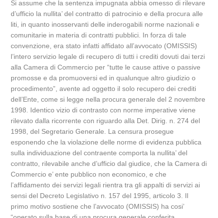
Si assume che la sentenza impugnata abbia omesso di rilevare
d’ufficio la nullita’ del contratto di patrocinio e della procura alle
liti, in quanto inosservanti delle inderogabili norme nazionali e
comunitarie in materia di contratti pubblici. In forza di tale
convenzione, era stato infatti affidato all’avvocato (OMISSIS)
l’intero servizio legale di recupero di tutti i crediti dovuti dai terzi
alla Camera di Commercio per “tutte le cause attive o passive
promosse e da promuoversi ed in qualunque altro giudizio o
procedimento”, avente ad oggetto il solo recupero dei crediti
dell’Ente, come si legge nella procura generale del 2 novembre
1998. Identico vizio di contrasto con norme imperative viene
rilevato dalla ricorrente con riguardo alla Det. Dirig. n. 274 del
1998, del Segretario Generale. La censura prosegue
esponendo che la violazione delle norme di evidenza pubblica
sulla individuazione del contraente comporta la nullita’ del
contratto, rilevabile anche d’ufficio dal giudice, che la Camera di
Commercio e’ ente pubblico non economico, e che
l’affidamento dei servizi legali rientra tra gli appalti di servizi ai
sensi del Decreto Legislativo n. 157 del 1995, articolo 3. Il
primo motivo sostiene che l’avvocato (OMISSIS) ha cosi’
“operato sulla base di una procura generale conferita