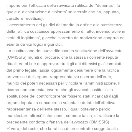
impone per l’efficacia della ravvisata ratifica del “dominus”, la
quale e’ dichiarazione di volonta’ unilaterale che ha, appunto,
carattere recettizio).
L’accertamento dei giudici del merito in ordine alla sussistenza
della ratifica costituisce apprezzamento di fatto, incensurabile in
sede di legittimita’, giacche’ sorretto da motivazione congrua ed
esente da vizi logici e giuridici.
La costituzione dei nuovi difensori in sostituzione dell’avvocato
(OMISSIS) muniti di procure, che la stessa ricorrente reputa
rituali, ed al fine di approvare tutti gli atti difensivi gia’ compiuti
dal primo legale, lascia logicamente desumere che la ratifica
provenisse dell’organo rappresentativo esterno dell’ente,
munito dei poteri necessari per vincolare l’amministrazione. Il
ricorso non contesta, invero, che gli avvocati costituitisi in
sostituzione del controricorrente fossero stati incaricati dagli
organi deputati a concepire la volonta’ e dotati dell’effettiva
rappresentanza dell’ente stesso, i quali potevano percio’
manifestare altresi’ l’intenzione, semmai tacita, di ratificare la
precedente condotta difensiva dell’avvocato (OMISSIS).
E’ vero, del resto, che la ratifica di un contratto soggetto alla