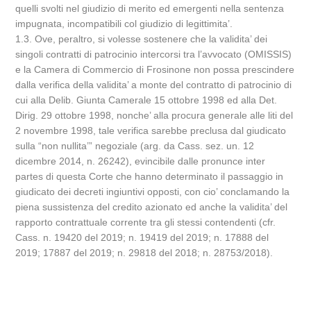
quelli svolti nel giudizio di merito ed emergenti nella sentenza
impugnata, incompatibili col giudizio di legittimita’.
1.3. Ove, peraltro, si volesse sostenere che la validita’ dei
singoli contratti di patrocinio intercorsi tra l’avvocato (OMISSIS)
e la Camera di Commercio di Frosinone non possa prescindere
dalla verifica della validita’ a monte del contratto di patrocinio di
cui alla Delib. Giunta Camerale 15 ottobre 1998 ed alla Det.
Dirig. 29 ottobre 1998, nonche’ alla procura generale alle liti del
2 novembre 1998, tale verifica sarebbe preclusa dal giudicato
sulla “non nullita’” negoziale (arg. da Cass. sez. un. 12
dicembre 2014, n. 26242), evincibile dalle pronunce inter
partes di questa Corte che hanno determinato il passaggio in
giudicato dei decreti ingiuntivi opposti, con cio’ conclamando la
piena sussistenza del credito azionato ed anche la validita’ del
rapporto contrattuale corrente tra gli stessi contendenti (cfr.
Cass. n. 19420 del 2019; n. 19419 del 2019; n. 17888 del
2019; 17887 del 2019; n. 29818 del 2018; n. 28753/2018).