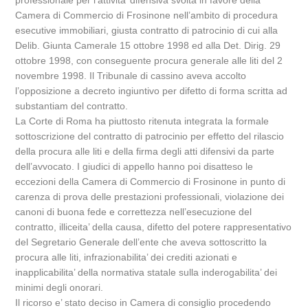
professionale per l’attivita’ difensiva svolta in favore della
Camera di Commercio di Frosinone nell’ambito di procedura
esecutive immobiliari, giusta contratto di patrocinio di cui alla
Delib. Giunta Camerale 15 ottobre 1998 ed alla Det. Dirig. 29
ottobre 1998, con conseguente procura generale alle liti del 2
novembre 1998. Il Tribunale di cassino aveva accolto
l’opposizione a decreto ingiuntivo per difetto di forma scritta ad
substantiam del contratto.
La Corte di Roma ha piuttosto ritenuta integrata la formale
sottoscrizione del contratto di patrocinio per effetto del rilascio
della procura alle liti e della firma degli atti difensivi da parte
dell’avvocato. I giudici di appello hanno poi disatteso le
eccezioni della Camera di Commercio di Frosinone in punto di
carenza di prova delle prestazioni professionali, violazione dei
canoni di buona fede e correttezza nell’esecuzione del
contratto, illiceita’ della causa, difetto del potere rappresentativo
del Segretario Generale dell’ente che aveva sottoscritto la
procura alle liti, infrazionabilita’ dei crediti azionati e
inapplicabilita’ della normativa statale sulla inderogabilita’ dei
minimi degli onorari.
Il ricorso e’ stato deciso in Camera di consiglio procedendo