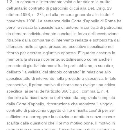
1.2. La censura e’ interamente volta a far valere la nullita’
dell’unitario contratto di patrocinio di cui alla Det. Dirig. 29
ottobre 1998, n. 274, ed alla procura generale alle liti del 2
novembre 1998. La sentenza della Corte d’appello di Roma ha
pero’ ravvisato la sussistenza di autonomi contratti di patrocinio
da ritenere individualmente conclusi in forza dell’accettazione
ritraibile dalla comparsa di intervento redatta e sottoscritta dal
difensore nelle singole procedure esecutive specificate nel
ricorso per decreto ingiuntivo opposto. E’ quanto osserva in
memoria la stessa ricorrente, sottolineando come anche i
precedenti giudizi intercorsi fra le parti abbiano, a suo dire,
delibato “la validita’ del singolo contratto” in relazione allo
specifico atto di intervento nella procedura esecutiva. In tale
prospettiva, il primo motivo di ricorso non rivolge una critica
specifica, ai sensi dell’articolo 366 c.p.c., comma 1, n. 4,
riferibile alla ricostruzione della vicenda negoziale compiuta
dalla Corte d’appello, ricostruzione che atomizza il singolo
contratto di patrocinio oggetto di lite e risulta cosi’ di per se’
sufficiente a sorreggere la soluzione adottata senza essere
scalfita dalle questioni che il primo motivo pone. Il motivo in
esame non censura, invero, l’accertamento dell’esistenza e