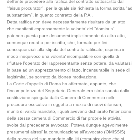
dell’ente procedere alla ratifica del contratto sottoscritto dal
“faisus procurator”, per la quale sia richiesta la forma scritta “ad
substantiam”, in quanto contratto della P.A..
Detta ratifica non deve necessariamente risultare da un atto
che manifesti espressamente la volonta’ del “dominus”,
potendo questa pure desumersi implicitamente da altro atto,
comunque redatto per iscritto, che, formato per fini
consequenziali alla stipula del contratto ratificato, esprima in
modo inequivoco una volonta’ incompatibile con quella di
rifiutare l’operato del rappresentante senza potere, da valutarsi
in base ad un apprezzamento di fatto, incensurabile in sede di
legittimita’, se sorretto da idonea motivazione.
La Corte d’appello di Roma ha affermato, appunto, che
l’incompetenza del Segretario Generale era stata sanata dalla
costituzione spiegata dalla Camera di Commercio nelle
procedure esecutive in oggetto a mezzo di nuovi difensori,
muniti di valido mandato, i quali avevano dichiarato l’intenzione
della stessa camera di Commercio di far proprie le attivita’
svolte dal precedente avvocato. Poteva dunque agevolmente
presumersi altresi’ la comunicazione all’avvocato (OMISSIS)
della revoca del suo mandato alle liti (comunicazione che si