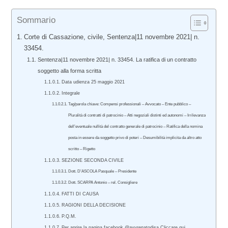
Sommario
Corte di Cassazione, civile, Sentenza|11 novembre 2021| n.
33454.
Sentenza|11 novembre 2021| n. 33454. La ratifica di un contratto
soggetto alla forma scritta
Data udienza 25 maggio 2021
Integrale
Tag/parola chiave: Compensi professionali – Avvocato – Ente pubblico –
Pluralità di contratti di patrocinio – Atti negoziali distinti ed autonomi – Irrilevanza
dell’eventuale nullità del contratto generale di patrocinio – Ratifica della nomina
posta in essere da soggetto privo di poteri – Desumibilità implicita da altro atto
scritto – Rigetto
SEZIONE SECONDA CIVILE
Dott. D’ASCOLA Pasquale – Presidente
Dott. SCARPA Antonio – rel. Consigliere
FATTI DI CAUSA
RAGIONI DELLA DECISIONE
P.Q.M.
Per aprire la pagina facebook @avvrenatodisa Cliccare qui