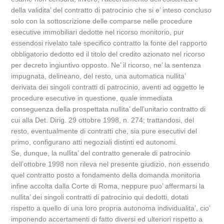
della validita’ del contratto di patrocinio che si e’ inteso concluso
solo con la sottoscrizione delle comparse nelle procedure
esecutive immobiliari dedotte nel ricorso monitorio, pur
essendosi rivelato tale specifico contratto la fonte del rapporto
obbligatorio dedotto ed il titolo del credito azionato nel ricorso
per decreto ingiuntivo opposto. Ne’ il ricorso, ne’ la sentenza
impugnata, delineano, del resto, una automatica nullita’
derivata dei singoli contratti di patrocinio, aventi ad oggetto le
procedure esecutive in questione, quale immediata
conseguenza della prospettata nullita’ dell’unitario contratto di
cui alla Det. Dirig. 29 ottobre 1998, n. 274; trattandosi, del
resto, eventualmente di contratti che, sia pure esecutivi del
primo, configurano atti negoziali distinti ed autonomi.
Se, dunque, la nullita’ del contratto generale di patrocinio
dell’ottobre 1998 non rileva nel presente giudizio, non essendo
quel contratto posto a fondamento della domanda monitoria
infine accolta dalla Corte di Roma, neppure puo’ affermarsi la
nullita’ dei singoli contratti di patrocinio qui dedotti, dotati
rispetto a quello di una loro propria autonoma individualita’, cio’
imponendo accertamenti di fatto diversi ed ulteriori rispetto a