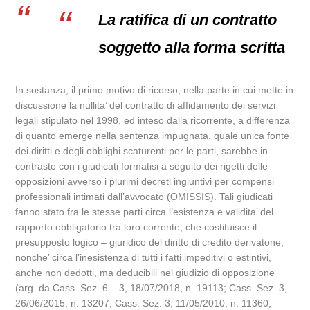
La ratifica di un contratto
soggetto alla forma scritta
In sostanza, il primo motivo di ricorso, nella parte in cui mette in
discussione la nullita’ del contratto di affidamento dei servizi
legali stipulato nel 1998, ed inteso dalla ricorrente, a differenza
di quanto emerge nella sentenza impugnata, quale unica fonte
dei diritti e degli obblighi scaturenti per le parti, sarebbe in
contrasto con i giudicati formatisi a seguito dei rigetti delle
opposizioni avverso i plurimi decreti ingiuntivi per compensi
professionali intimati dall’avvocato (OMISSIS). Tali giudicati
fanno stato fra le stesse parti circa l’esistenza e validita’ del
rapporto obbligatorio tra loro corrente, che costituisce il
presupposto logico – giuridico del diritto di credito derivatone,
nonche’ circa l’inesistenza di tutti i fatti impeditivi o estintivi,
anche non dedotti, ma deducibili nel giudizio di opposizione
(arg. da Cass. Sez. 6 – 3, 18/07/2018, n. 19113; Cass. Sez. 3,
26/06/2015, n. 13207; Cass. Sez. 3, 11/05/2010, n. 11360;