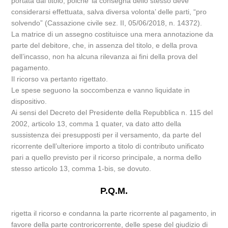
portata dal titolo, poiche’ la consegna dello stesso deve
considerarsi effettuata, salva diversa volonta’ delle parti, “pro
solvendo” (Cassazione civile sez. II, 05/06/2018, n. 14372).
La matrice di un assegno costituisce una mera annotazione da
parte del debitore, che, in assenza del titolo, e della prova
dell’incasso, non ha alcuna rilevanza ai fini della prova del
pagamento.
Il ricorso va pertanto rigettato.
Le spese seguono la soccombenza e vanno liquidate in
dispositivo.
Ai sensi del Decreto del Presidente della Repubblica n. 115 del
2002, articolo 13, comma 1 quater, va dato atto della
sussistenza dei presupposti per il versamento, da parte del
ricorrente dell’ulteriore importo a titolo di contributo unificato
pari a quello previsto per il ricorso principale, a norma dello
stesso articolo 13, comma 1-bis, se dovuto.
P.Q.M.
rigetta il ricorso e condanna la parte ricorrente al pagamento, in
favore della parte controricorrente, delle spese del giudizio di