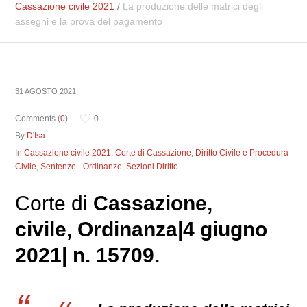
Cassazione civile 2021
/
La produzione delle matrici degli
assegni e la prova del pagamento
31 AGOSTO 2021
Comments (
0
)
0
By
D'Isa
In
Cassazione civile 2021
,
Corte di Cassazione
,
Diritto Civile e Procedura
Civile
,
Sentenze - Ordinanze
,
Sezioni Diritto
Corte di
Cassazione,
civile
, Ordinanza|4 giugno
2021| n. 15709.