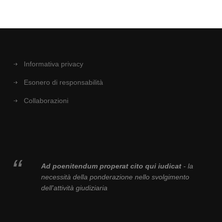
Informativa privacy
Esonero di responsabilità
Collaborazioni
Ad poenitendum properat cito qui iudicat
- la
necessità della ponderazione nello svolgimento
dell'attività giudiziaria