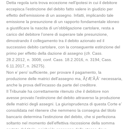
Detta regola iuris trova eccezione nell’ipotesi in cui il debitore
eccepisca l’estinzione del debito fatto valere in giudizio per
effetto dell’emissione di un assegno. Infatti, implicando tale
emissione la presunzione di un rapporto fondamentale idoneo
a giustificare la nascita di un’obbligazione cartolare, resta a
carico del debitore l’onere di superare tale presunzione,
dimostrando il collegamento tra il debito azionato ed il
successivo debito cartolare, con la conseguente estinzione del
primo per effetto della dazione di assegno (cfr. Cass.
28.2.2012, n. 3008; conf. Cass. 18.2.2016, n. 3194; Cass.
6.11.2017, n. 26275).
Non e’ pero’ sufficiente, per provare il pagamento, la
produzione delle matrici dell’assegno ma, ÃƒÆ’Ã‚Â¨ necessaria,
anche la prova dell’incasso da parte del creditore.
Il Tribunale ha correttamente ritenuto che il debitore non
avesse provato l’estinzione del debito attraverso la produzione
delle matrici degli assegni. La giurisprudenza di questa Corte e’
consolidata nel ritenere che nemmeno la consegna del titolo
bancario determina l’estinzione del debito, che si perfeziona
soltanto nel momento dell’effettiva riscossione della somma