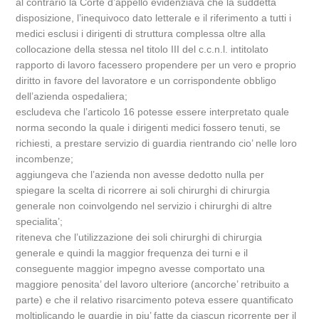
al contrario la Corte d’appello evidenziava che la suddetta
disposizione, l’inequivoco dato letterale e il riferimento a tutti i
medici esclusi i dirigenti di struttura complessa oltre alla
collocazione della stessa nel titolo III del c.c.n.l. intitolato
rapporto di lavoro facessero propendere per un vero e proprio
diritto in favore del lavoratore e un corrispondente obbligo
dell’azienda ospedaliera;
escludeva che l’articolo 16 potesse essere interpretato quale
norma secondo la quale i dirigenti medici fossero tenuti, se
richiesti, a prestare servizio di guardia rientrando cio’ nelle loro
incombenze;
aggiungeva che l’azienda non avesse dedotto nulla per
spiegare la scelta di ricorrere ai soli chirurghi di chirurgia
generale non coinvolgendo nel servizio i chirurghi di altre
specialita’;
riteneva che l’utilizzazione dei soli chirurghi di chirurgia
generale e quindi la maggior frequenza dei turni e il
conseguente maggior impegno avesse comportato una
maggiore penosita’ del lavoro ulteriore (ancorche’ retribuito a
parte) e che il relativo risarcimento poteva essere quantificato
moltiplicando le guardie in piu’ fatte da ciascun ricorrente per il