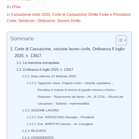
By
D'Isa
In
Cassazione civile 2020
,
Corte di Cassazione
,
Diritto Civile e Procedura
Civile
,
Sentenze - Ordinanze
,
Sezioni Diritto
Sommario
Corte di Cassazione, sezione lavoro civile, Ordinanza 6 luglio
2020, n. 13917.
La massima estrapolata:
Ordinanza 6 luglio 2020, n. 13917
Data udienza 12 febbraio 2020
Tag/parola chiave: Dirigenti medici – Azienda ospedaliera –
Disciplina in materia di servizio di guardia notturna e festiva –
Violazione – Risarcimento del danno – Art. 16 CCNL – Ricorso per
cassazione – Tardività – Inammissibilità
SEZIONE LAVORO
Dott. NAPOLETANO Giuseppe – Presidente
Dott. MAROTTA Caterina – rel. Consigliere
RILEVATO
CONSIDERATO