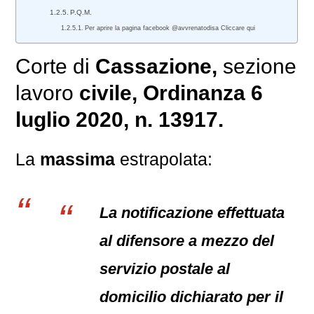
P.Q.M.
Per aprire la pagina facebook @avvrenatodisa Cliccare qui
Corte di
Cassazione,
sezione
lavoro
civile
, Ordinanza 6
luglio 2020, n. 13917.
La
massima
estrapolata:
La notificazione effettuata
al difensore a mezzo del
servizio postale al
domicilio dichiarato per il