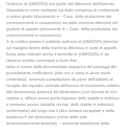
l’indirizzo di (OMISSIS) era quello del difensore dell’Azienda
Ospedaliera come risultante sia dalla comparsa di costituzione
in primo grado (documento a – Cass. della produzione dei
controricorrenti in cassazione) sia dalla memoria difensiva nel
giudizio di appello (documento b – Cass. della produzione dei
controricorrenti in cassazione);
3. la notifica presso il suddetto indirizzo di (OMISSIS) (benche’
sul margine destro della memoria difensiva in sede di appello
fosse stato indicato anche il domicilio in (OMISSIS)) e’ da
ritenersi andata comunque a buon fine;
tanto si evince dalla documentata sequenza dei passaggi del
procedimento notificatorio (che non e’ stata in alcun modo
contestata): avvenuta compilazione da parte dell’addetto al
recapito del riquadro centrale dell’avviso di ricevimento relativo
alla temporanea assenza del destinatario (con barrate le voci
relative a: affisso avviso porta ingresso dello stabile in indirizzo
e immesso avviso cassetta corrisp. dello stabile in indirizzo),
confermativo del luogo ove il plico andava recapitato e della
esistenza li’ del destinatario (come detto solo
temporaneamente assente); – avvenuta spedizione della