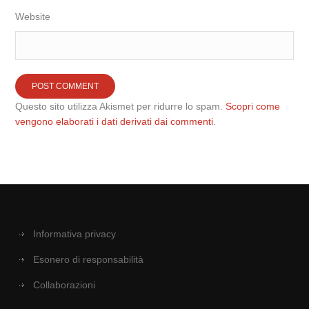
Website
Questo sito utilizza Akismet per ridurre lo spam.
Scopri come
vengono elaborati i dati derivati dai commenti
.
Informativa privacy
Esonero di responsabilità
Collaborazioni