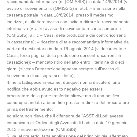
raccomandata informativa (n. (OMISSIS)) in data 14/8/2014 (v.
avviso di ricevimento n. (OMISSIS) in atti); – immissione nella
cassetta postale in data 18/8/2014, presso il medesimo
indirizzo, di ulteriore avviso con invito a ritirare la raccomandata
informativa (v. altro avviso di ricevimento recante sempre n.
(OMISSIS), all. c – Cass. della produzione dei controricorrenti
in cassazione); – ricezione di tale raccomandata informativa da
parte del destinatario in data 19 agosto 2014 (v. documento e-
Cass., terza pagina, della produzione dei controricorrenti in
cassazione); – mancato ritiro dell’atto entro il termine di dieci
giorni (si veda l’attestazione apposta sempre sull’avviso di
ricevimento di cui sopra si e’ detto);
4. nella fattispecie in esame, dunque, non si discute di una
notifica che abbia avuto esito negativo per essersi il
procuratore della parte trasferito altrove ma di una notifica
comunque andata a buon fine presso l’indirizzo del procuratore
prima del trasferimento;
ed allora non rileva che il difensore dell’ASST di Lodi avesse
comunicato all’Ordine degli Avvocati di Lodi in data 10 gennaio
2013 il nuovo indirizzo in (OMISSIS);
5. va, al riguardo, fatta applicazione del principio gia’ affermato