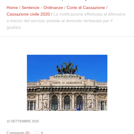
Home
/
Sentenze - Ordinanze
/
Corte di Cassazione
/
Cassazione civile 2020
/
La notificazione effettuata al difensore
a mezzo del servizio postale al domicilio dichiarato per il
giudizio
10 SETTEMBRE 2020
Comments (
0
)
0