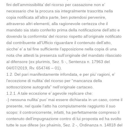
fini dell’ammissibilita’ del ricorso per cassazione non e’
necessario che la procura sia integralmente trascritta nella
copia notificata all’altra parte, ben potendosi pervenire,
attraverso altri elementi, alla ragionevole certezza che il
mandato sia stato conferito prima della notificazione dell’atto e
dovendo la conformita’ del ricorso rispetto all’originale notificato
dal contribuente all’Ufficio riguardare il contenuto dell’atto,
sicche’ e’ a tal fine sufficiente l’apposizione nella copia di una
nota che attesti la presenza sull’originale del mandato rilasciato
al difensore (ex plurimis, Sez. 5 -, Sentenza n. 17963 del
04/07/2019, Rv. 654746 – 01).
1.2. Del pari manifestamente infondata, e per piu’ ragioni, e’
l’eccezione di nullita’ del ricorso per “mancanza della
sottoscrizione autografa” nell’originale cartaceo.
1.2.1. A tale eccezione e’ agevole replicare che:
-) nessuna nullita’ puo’ mai essere dichiarata in un caso, come il
presente, nel quale l’atto ha compiutamente raggiunto il suo
scopo: il controricorrente, infatti, ha perfettamente compreso il
contenuto dell’impugnazione contro di lui proposta ed ha svolto
tutte le sue difese (ex phaimis, Sez. 2 -, Ordinanza n. 14818 del