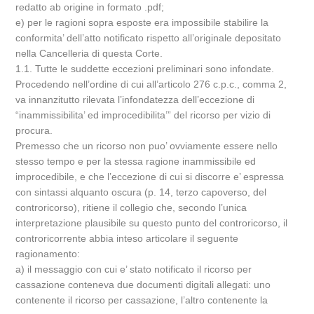
redatto ab origine in formato .pdf;
e) per le ragioni sopra esposte era impossibile stabilire la
conformita’ dell’atto notificato rispetto all’originale depositato
nella Cancelleria di questa Corte.
1.1. Tutte le suddette eccezioni preliminari sono infondate.
Procedendo nell’ordine di cui all’articolo 276 c.p.c., comma 2,
va innanzitutto rilevata l’infondatezza dell’eccezione di
“inammissibilita’ ed improcedibilita’” del ricorso per vizio di
procura.
Premesso che un ricorso non puo’ ovviamente essere nello
stesso tempo e per la stessa ragione inammissibile ed
improcedibile, e che l’eccezione di cui si discorre e’ espressa
con sintassi alquanto oscura (p. 14, terzo capoverso, del
controricorso), ritiene il collegio che, secondo l’unica
interpretazione plausibile su questo punto del controricorso, il
controricorrente abbia inteso articolare il seguente
ragionamento:
a) il messaggio con cui e’ stato notificato il ricorso per
cassazione conteneva due documenti digitali allegati: uno
contenente il ricorso per cassazione, l’altro contenente la