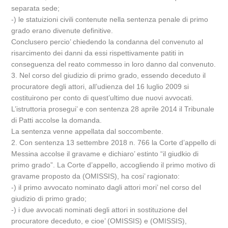
separata sede;
-) le statuizioni civili contenute nella sentenza penale di primo
grado erano divenute definitive.
Conclusero percio’ chiedendo la condanna del convenuto al
risarcimento dei danni da essi rispettivamente patiti in
conseguenza del reato commesso in loro danno dal convenuto.
3. Nel corso del giudizio di primo grado, essendo deceduto il
procuratore degli attori, all’udienza del 16 luglio 2009 si
costituirono per conto di quest’ultimo due nuovi avvocati.
L’istruttoria prosegui’ e con sentenza 28 aprile 2014 il Tribunale
di Patti accolse la domanda.
La sentenza venne appellata dal soccombente.
2. Con sentenza 13 settembre 2018 n. 766 la Corte d’appello di
Messina accolse il gravame e dichiaro’ estinto “il giudkio di
primo grado”. La Corte d’appello, accogliendo il primo motivo di
gravame proposto da (OMISSIS), ha cosi’ ragionato:
-) il primo avvocato nominato dagli attori mori’ nel corso del
giudizio di primo grado;
-) i due avvocati nominati degli attori in sostituzione del
procuratore deceduto, e cioe’ (OMISSIS) e (OMISSIS),