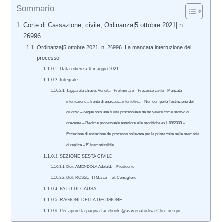
Sommario
Corte di Cassazione, civile, Ordinanza|5 ottobre 2021| n.
26996.
Ordinanza|5 ottobre 2021| n. 26996. La mancata interruzione del
processo
Data udienza 6 maggio 2021
Integrale
Tag/parola chiave: Vendita – Preliminare – Processo civile – Mancata
interruzione a fronte di una causa interruttiva – Non comporta l’estinzione del
giudizio – Segue solo una nullità processuale da far valere come motivo di
gravame – Regime processuale anteriore alle modifiche ex l. 69/2009 –
Eccezione di estinzione del processo sollevata per la prima volta nella memoria
di replica – E’ inammissibile
SEZIONE SESTA CIVILE
Dott. AMENDOLA Adelaide – Presidente
Dott. ROSSETTI Marco – rel. Consigliere
FATTI DI CAUSA
RAGIONI DELLA DECISIONE
Per aprire la pagina facebook @avvrenatodisa Cliccare qui