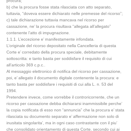
procura;
b) che la procura fosse stata rilasciata con atto separato,
tuttavia, “doveva essere dichiarato nelle premesse del ricorso”;
c) tale dichiarazione tuttavia mancava nel ricorso per
cassazione, ne’ la procura risultava “allegata all’allegato”
contenente l’atto di impugnazione.
1.1.1. L’eccezione e’ manifestamente infondata.
L’originale del ricorso depositato nella Cancelleria di questa
Corte e’ corredato della procura speciale, debitamente
sottoscritta: e tanto basta per soddisfare il requisito di cui
all’articolo 369 c.p.c..
Al messaggio elettronico di notifica del ricorso per cassazione,
poi, e’ allegato il documento digitale contenente la procura: e
tanto basta per soddisfare i requisiti di cui alla L. n. 53 del
1994.
Pretendere invece, come vorrebbe il controricorrente, che un
ricorso per cassazione debba dichiararsi inammissibile perche’
la copia notificata di esso non “annuncia” che la procura e’ stata
rilasciata su documento separato e’ affermazione non solo di
inusitata singolarita’, ma in ogni caso contrastante con il piu’
che consolidato orientamento di questa Corte, secondo cui ai